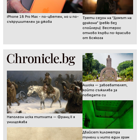
iPhone 18 Pro Max - по-цветен, но и по-
Трети сезон на “Домът на
съкрушителен за джоба
дракона” (ревю без
спойлери): Вестерос
отново кърви по-красиво
от всякога
Ашока — завоевателят,
който съжалява за
победата си
Наполеон иска титлата — Франц II я
унищожава
Двайсет километра
тунели и нито един грам