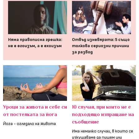
Няма правописна грешка:
Отвъд изневярата: 5 също
не е егоизъм, а е ехоизъм
толкова сериозни причини
за развод
Уроци за живота и себе си
10 случая, при които не е
от постелката за йога
подходящо изпращане на
съобщение
Йога - огледало на живота
Има немалко случаи, в които се
изкушаваме да пишем или