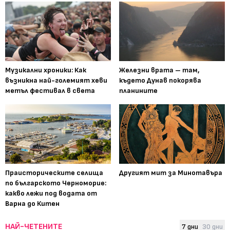
Музикални хроники: Как
Железни врата – там,
възникна най-големият хеви
където Дунав покорява
метъл фестивал в света
планините
Праисторическите селища
Другият мит за Минотавъра
по българското Черноморие:
какво лежи под водата от
Варна до Китен
НАЙ-ЧЕТЕНИТЕ
7 дни
30 дни