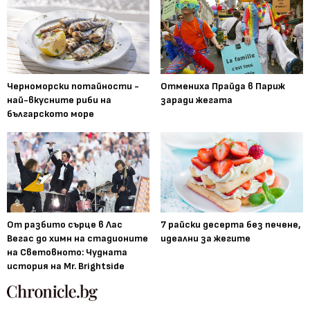
Черноморски потайности -
Отмениха Прайда в Париж
най-вкусните риби на
заради жегата
българското море
От разбито сърце в Лас
7 райски десерта без печене,
Вегас до химн на стадионите
идеални за жегите
на Световното: Чудната
история на Mr. Brightside