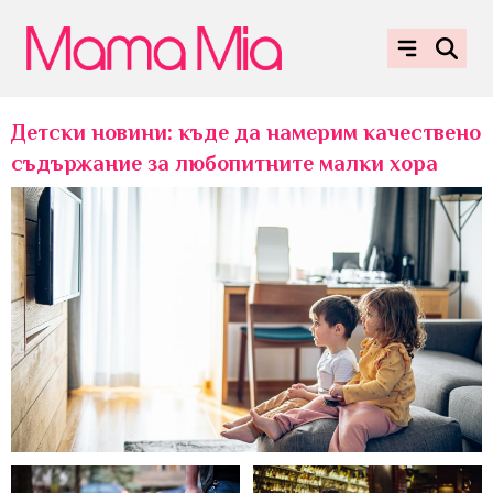
Детски новини: къде да намерим качествено
съдържание за любопитните малки хора