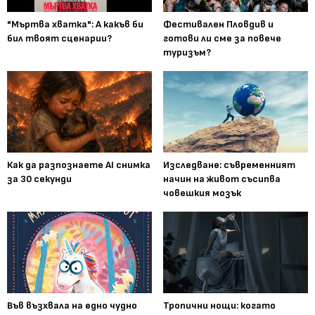
"Мъртва хватка": А какъв би
Фестивален Пловдив и
бил твоят сценарии?
готови ли сме за повече
туризъм?
Как да разпознаете AI снимка
Изследване: съвременният
за 30 секунди
начин на живот съсипва
човешкия мозък
Във възхвала на едно чудно
Тропични нощи: когато