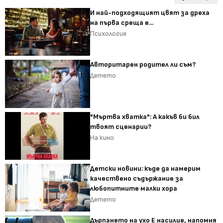
И най-подходящият цвят за дреха
на първа среща е...
Психология
Авторитарен родител ли съм?
Детето
"Мъртва хватка": А какъв би бил
твоят сценарии?
На кино
Детски новини: къде да намерим
качествено съдържание за
любопитните малки хора
Детето
Дърпането на ухо Е насилие, напомня