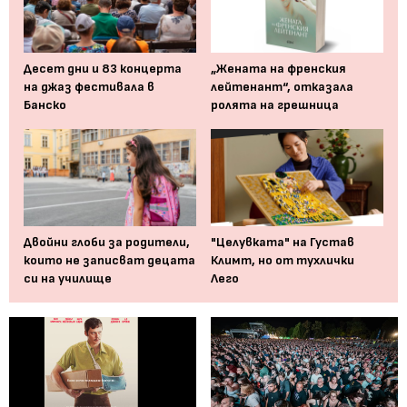
Десет дни и 83 концерта
„Жената на френския
на джаз фестивала в
лейтенант“, отказала
Банско
ролята на грешница
Двойни глоби за родители,
"Целувката" на Густав
които не записват децата
Климт, но от тухлички
си на училище
Лего