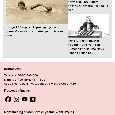
плутоний: тайният
подземен атомен завод на
Мао
Преди 100 години Гертруд Едерле
преплува Ламанша по-бързо от всеки
мъж
Механичният турчин:
първият „изкуствен
интелект“, който мами
Европа близо век
Контакти
Телефон: 0887 548 300
E-mail: office[at]mamamia.bg
Адрес: гр. София, ул. Фредерик Жолио Кюри №20
Последвайте ни
Mamamia.bg е част от групата WebCafe.bg