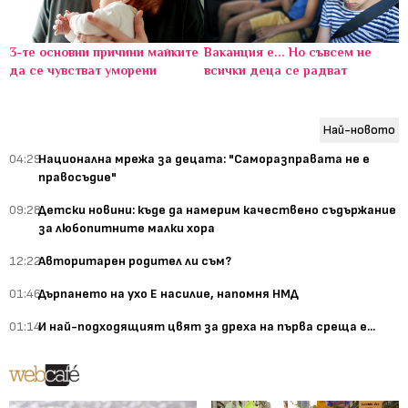
3-те основни причини майките
Ваканция е... Но съвсем не
да се чувстват уморени
всички деца се радват
Най-новото
04:29
Национална мрежа за децата: "Саморазправата не е
правосъдие"
09:28
Детски новини: къде да намерим качествено съдържание
за любопитните малки хора
12:22
Авторитарен родител ли съм?
01:46
Дърпането на ухо Е насилие, напомня НМД
01:14
И най-подходящият цвят за дреха на първа среща е...