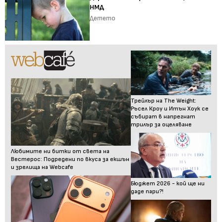
НМД
Детето
Трейлър на The Weight:
Ръсел Кроу и Итън Хоук се
събират в напрегнат
трилър за оцеляване
Любимите ни битки от света на
Вестерос: Подредени по вкуса за екшън
и зрелища на Webcafe
Бюджет 2026 - кой ще ни
даде пари?!