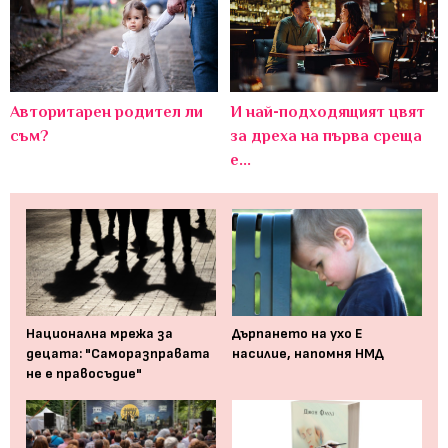
Авторитарен родител ли
И най-подходящият цвят
съм?
за дреха на първа среща
е...
Национална мрежа за
Дърпането на ухо Е
децата: "Саморазправата
насилие, напомня НМД
не е правосъдие"