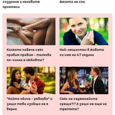
създание и неговите
жегата не спи
приятели
Колкото повече секс
Най-нещастни в живота
правим правим - толкова
си сме на 47 години
по-силна е любовта?
"Който обича - ревнува" и
Секс на седемнайста
защо това изобщо не е
среща?!? А защо не още на
вярно
третата?