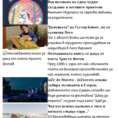
Във възхвала на едно чудно
създание и неговите приятели
Малкият НЕднорог се харесва любимец
на родителите
"Целувката" на Густав Климт, но от
тухлички Лего
От 1 август всеки ще може да се
упражни в трудното пресъздаване на
шедьовъра в Лего вариант
Неочакваната книга за деца от
поета Христо Фотев
През 1986 г. един от най-обичаните
поети на България приготвя книжка за
най-малките, която озаглавяв...
JaZz do Moreto - JeZzerets отново
събира музиканти в Езерец
Шабленското село Езерец отново ще
бъде домакин на фестивала "Джаз до
морето", познат още като "ДжЕзе...
"Когато всичко наоколо е тихо и
лятното слънце гори..."
10 вдъхновяващи цитати за лятото