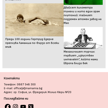
Двайсет километра
тунели и нито един грам
плутоний: тайният
подземен атомен завод на
Мао
Преди 100 години Гертруд Едерле
преплува Ламанша по-бързо от всеки
мъж
Механичният турчин:
първият „изкуствен
интелект“, който мами
Европа близо век
Контакти
Телефон: 0887 548 300
E-mail: office[at]mamamia.bg
Адрес: гр. София, ул. Фредерик Жолио Кюри №20
Последвайте ни