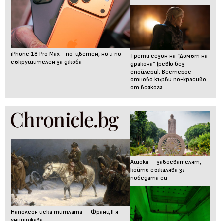
iPhone 18 Pro Max - по-цветен, но и по-
Трети сезон на “Домът на
съкрушителен за джоба
дракона” (ревю без
спойлери): Вестерос
отново кърви по-красиво
от всякога
Ашока — завоевателят,
който съжалява за
победата си
Наполеон иска титлата — Франц II я
унищожава