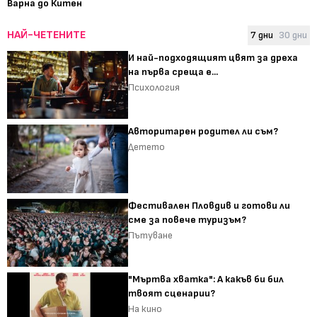
Варна до Китен
НАЙ-ЧЕТЕНИТЕ
7 дни
30 дни
И най-подходящият цвят за дреха
на първа среща е...
Психология
Авторитарен родител ли съм?
Детето
Фестивален Пловдив и готови ли
сме за повече туризъм?
Пътуване
"Мъртва хватка": А какъв би бил
твоят сценарии?
На кино