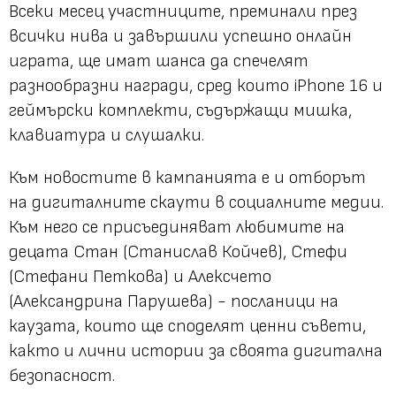
Всеки месец участниците, преминали през
всички нива и завършили успешно онлайн
играта, ще имат шанса да спечелят
разнообразни награди, сред които iPhone 16 и
геймърски комплекти, съдържащи мишка,
клавиатура и слушалки.
Към новостите в кампанията е и отборът
на дигиталните скаути в социалните медии.
Към него се присъединяват любимите на
децата Стан (Станислав Койчев), Стефи
(Стефани Петкова) и Алексчето
(Александрина Парушева) - посланици на
каузата, които ще споделят ценни съвети,
както и лични истории за своята дигитална
безопасност.