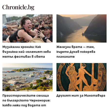
Музикални хроники: Как
Железни врата – там,
възникна най-големият хеви
където Дунав покорява
метъл фестивал в света
планините
Праисторическите селища
Другият мит за Минотавъра
по българското Черноморие:
какво лежи под водата от