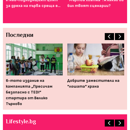
за дреха на първа среща е...
бил твоят сценарии?
го
ту
Последни
6-тото издание на
Добрите заместители на
Ня
кампанията „Пресичам
"лошата" храна
ay
безопасно с TEDI”
стартира от Велико
Търново
Lifestyle.bg