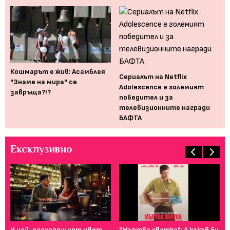
Кошмарът е жив: Асамблея
Се
Сериалът на Netflix
"Знаме на мира" се
ср
Adolescence е големият
завръща?!?
тр
победител и за
телевизионните награди
БАФТА
Ексклузивно
И най-подходящият цвят
"Мъртва хватка": А какъв би
Фе