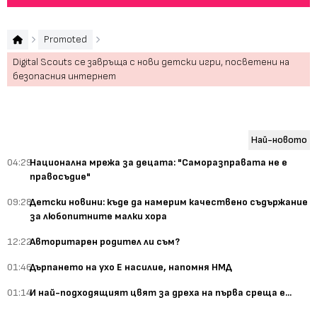
Promoted
Digital Scouts се завръща с нови детски игри, посветени на
безопасния интернет
Най-новото
04:29
Национална мрежа за децата: "Саморазправата не е
правосъдие"
09:28
Детски новини: къде да намерим качествено съдържание
за любопитните малки хора
12:22
Авторитарен родител ли съм?
01:46
Дърпането на ухо Е насилие, напомня НМД
01:14
И най-подходящият цвят за дреха на първа среща е...