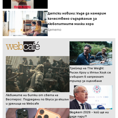
Детски новини: къде да намерим
качествено съдържание за
любопитните малки хора
Детето
Трейлър на The Weight:
Ръсел Кроу и Итън Хоук се
събират в напрегнат
трилър за оцеляване
Любимите ни битки от света на
Вестерос: Подредени по вкуса за екшън
и зрелища на Webcafe
Бюджет 2026 - кой ще ни
даде пари?!