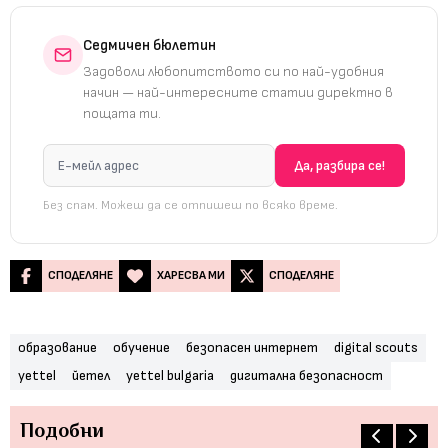
Седмичен бюлетин
Задоволи любопитството си по най-удобния
начин — най-интересните статии директно в
пощата ти.
Без спам. Можеш да се отпишеш по всяко време.
СПОДЕЛЯНЕ
ХАРЕСВА МИ
СПОДЕЛЯНЕ
образование
обучение
безопасен интернет
digital scouts
yettel
йетел
yettel bulgaria
дигитална безопасност
Подобни