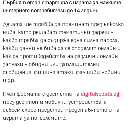
Първият етап стартира с играта за малките
интернет потребители до 14 години.
Децата ще трябва да преминат през няколко
нива, като решават тематични задачи -
какво трябва да съдържа една силна парола,
какви данни не бива да се споделят онлайн и
как се противодейства на различни онлайн
заплахи - обидни или заплашителни
съобщения, фишинг атаки, фалшиви новини
и др.
Платформата е достъпна на
digitalscouts.bg
през десктоп и мобилни устройства, а
съвсем скоро предстои представянето и на
играта за по-големите.