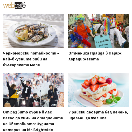
Черноморски потайности -
Отмениха Прайда в Париж
най-вкусните риби на
заради жегата
българското море
От разбито сърце в Лас
7 райски десерта без печене,
Вегас до химн на стадионите
идеални за жегите
на Световното: Чудната
история на Mr. Brightside