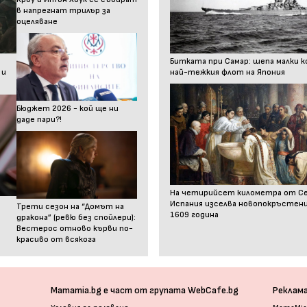
в напрегнат трилър за
оцеляване
Битката при Самар: шепа малки к
 и
най-тежкия флот на Япония
Бюджет 2026 - кой ще ни
даде пари?!
На четирийсет километра от С
Испания изселва новопокръстен
Трети сезон на “Домът на
1609 година
дракона” (ревю без спойлери):
Вестерос отново кърви по-
красиво от всякога
Mamamia.bg е част от групата WebCafe.bg
Реклам