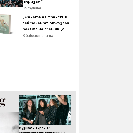
туризъм?
Пътуване
„Жената на френския
лейтенант“, отказала
ролята на грешница
В библиотеката
Музикални хроники:
Легендарният концерт на