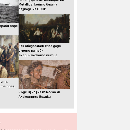
Metallica, който беляза
разпада на СССР
ораби спря
Как обезглавен крал даде
името на най-
американското питие
еута:
ите през
Къде изчезна тялото на
Александър Велики
а