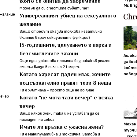
която се опитва да забременее
Mr. Bri
Може ли да си спестите съветите?
Универсалният убиец на сексуалното
желание
Защо стресът оказва толкова негативно
влияние върху сексуалните функции?
15-годишните, целуването в парка и
безсмислените закони
Ашока
Още една законова промяна без никакъв реален
завое
смисъл влиза в сила на 21 март.
който
побед
Когато харесат даден мъж, жените
подсъзнателно правят тези 8 неща
Тя е хлътнала - просто още не го знае
Когато "не мога тази вечер" е всяка
вечер
Защо някои жени така и не успяват да се
насладят на секса
Механ
Имате ли връзка с ужасна жена?
турчи
Тя е манипулативна и токсична. Затова и
„изку