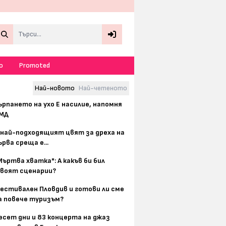
Search
о
Promoted
Най-новото
Най-четеното
ърпането на ухо Е насилие, напомня
МД
 най-подходящият цвят за дреха на
ърва среща е...
Мъртва хватка": А какъв би бил
воят сценарии?
естивален Пловдив и готови ли сме
а повече туризъм?
есет дни и 83 концерта на джаз