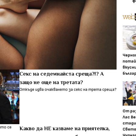
ф
Черно
потай
вкусн
бълга
Секс на седемнайста среща?!? А
защо не още на третата?
Откъде идва очакването за секс на трета среща?
От ра
Лас Ве
стади
Какво да НЕ казваме на приятелка,
Свето
Чудна