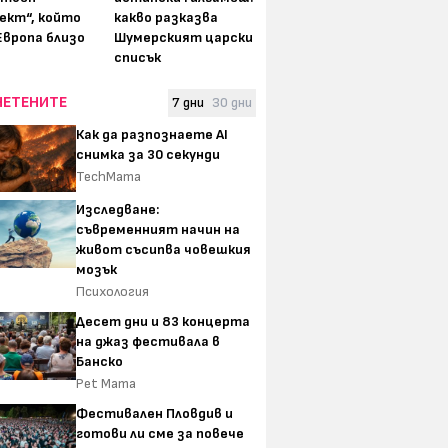
ект“, който
какво разказва
Европа близо
Шумерският царски
списък
ЧЕТЕНИТЕ
7 дни
30 дни
Как да разпознаете AI
снимка за 30 секунди
TechMama
Изследване:
съвременният начин на
живот съсипва човешкия
мозък
Психология
Десет дни и 83 концерта
на джаз фестивала в
Банско
Pet Mama
Фестивален Пловдив и
готови ли сме за повече