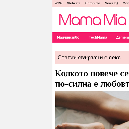
WMG
Webcafe
Chronicle
News.bg
Mon
Майчинство
TechMama
Детет
Статии свързани с
секс
Колкото повече се
по-силна е любов