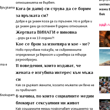
отношенията не вървят.
интел
Кога (и дали) си струва да се борим
мами 
век
за връзката си?
Добре е да знаем кога да си тръгнем. Но е добре и
НАЙ-
да знаем дали да останем в дадени отношения.
Жертвата ВИНАГИ e виновна
...дори да е на 13 години?!
Кое се брои за изневяра и кое - не?
Ново проучване показва, че съвременните
определения за вярност и изневяра са твърде
разнообразни.
11 поведения, които издават, че
жената е изгубила интерес към мъжа
си
Как се държат жените, когато мъжете им вече не
ги привличат
6 начина, по които социалните медии
блокират сексуалния ни живот
Как социалните медии подкопават усещането за