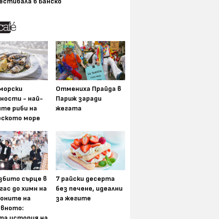
естивала в Банско
морски
Отмениха Прайда в
ности - най-
Париж заради
ите риби на
жегата
рското море
збито сърце в
7 райски десерта
гас до химн на
без печене, идеални
оните на
за жегите
вното:
та история на