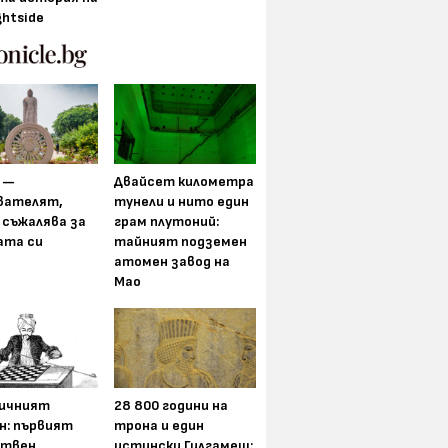
ghtside
 —
Двайсет километра
вателят,
тунели и нито един
 съжалява за
грам плутоний:
ата си
тайният подземен
атомен завод на
Мао
ичният
28 800 години на
н: първият
трона и един
ствен
истински Гилгамеш: