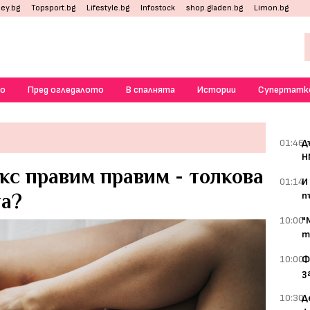
ey.bg
Topsport.bg
Lifestyle.bg
Infostock
shop.gladen.bg
Limon.bg
о
Пред огледалото
В спалнята
Истории
Супертатк
01:46
Д
Н
кс правим правим - толкова
01:14
И
та?
п
10:00
"
т
10:00
Ф
з
10:30
Д