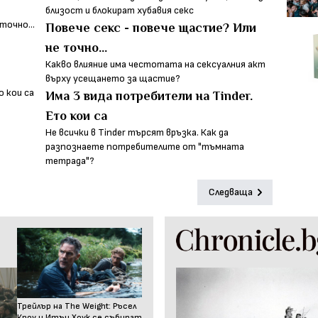
близост и блокират хубавия секс
Повече секс - повече щастие? Или
не точно...
Какво влияние има честотата на сексуалния акт
върху усещането за щастие?
Има 3 вида потребители на Tinder.
Ето кои са
Не всички в Tinder търсят връзка. Как да
разпознаете потребителите от "тъмната
тетрада"?
Следваща
Трейлър на The Weight: Ръсел
Кроу и Итън Хоук се събират