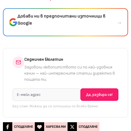
Добави ни в предпочитани източници в
→
Google
Седмичен бюлетин
Задоволи любопитството си по най-удобния
начин — най-интересните статии директно в
пощата ти.
Без спам. Можеш да се отпишеш по всяко време.
СПОДЕЛЯНЕ
ХАРЕСВА МИ
СПОДЕЛЯНЕ