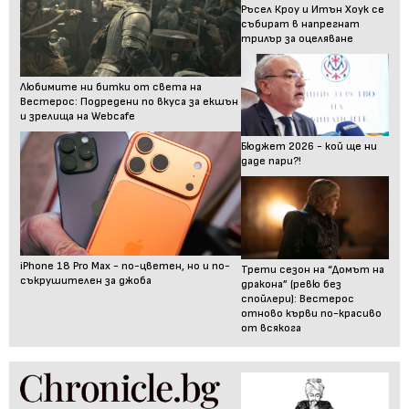
Ръсел Кроу и Итън Хоук се
събират в напрегнат
трилър за оцеляване
Любимите ни битки от света на
Вестерос: Подредени по вкуса за екшън
и зрелища на Webcafe
Бюджет 2026 - кой ще ни
даде пари?!
iPhone 18 Pro Max - по-цветен, но и по-
Трети сезон на “Домът на
съкрушителен за джоба
дракона” (ревю без
спойлери): Вестерос
отново кърви по-красиво
от всякога