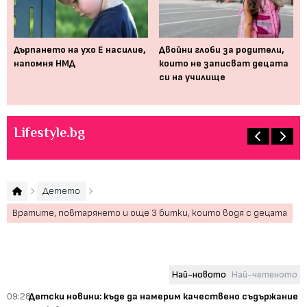
Дърпането на ухо Е насилие,
Двойни глоби за родители,
Ня
напомня НМД
които не записват децата
пр
си на училище
Lifestyle.bg
Детето
Вратите, повтарянето и още 3 битки, които водя с децата
Най-новото
Най-четеното
09:28
Детски новини: къде да намерим качествено съдържание