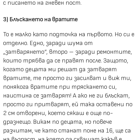
с писането на гневен пост.
3) Блъскането на вратите
То е малко като подточка на първото. Но си е
отделно. Едно, заради шума от
„затварянето“, второ – заради ремонтите,
които трябва да се правят после. Защото,
когато децата ми решат да затварят
вратите, те просто ги засилват и виж ти,
понякога вратите при тряскането си,
наистина се затварят! А ако не ги блъскат,
просто ги притварят, ей така оставени по
2 см отворени, което сякаш е още по-
дразнещо. Викам по децата, но повече
разчитам, че като станат поне на 16, ще са
на възраст, на която да схващат какъв е