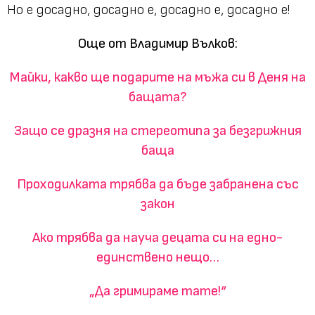
Но е досадно, досадно е, досадно е, досадно е!
Още от Владимир Вълков:
Майки, какво ще подарите на мъжа си в Деня на
бащата?
Защо се дразня на стереотипа за безгрижния
баща
Проходилката трябва да бъде забранена със
закон
Ако трябва да науча децата си на едно-
единствено нещо…
„Да гримираме тате!“