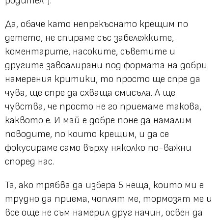
родител“).
Да, обаче като непрекъснато крещим по
детето, не спираме със забележките,
коментарите, насоките, съветите и
другите завоалирани под формата на добри
намерения критики, то просто ще спре да
чува, ще спре да схваща смисъла. А ще
чувства, че просто не го приемаме такова,
каквото е. И май е добре поне да намалим
поводите, по които крещим, и да се
фокусираме само върху няколко по-важни
според нас.
Та, ако трябва да избера 5 неща, които ми е
трудно да приема, чоплят ме, тормозят ме и
все още не съм намерил друг начин, освен да