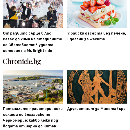
От разбито сърце в Лас
7 райски десерта без печене,
Вегас до химн на стадионите
идеални за жегите
на Световното: Чудната
история на Mr. Brightside
Потъналите праисторически
Другият мит за Минотавъра
селища по българското
Черноморие: какво лежи под
водата от Варна до Китен