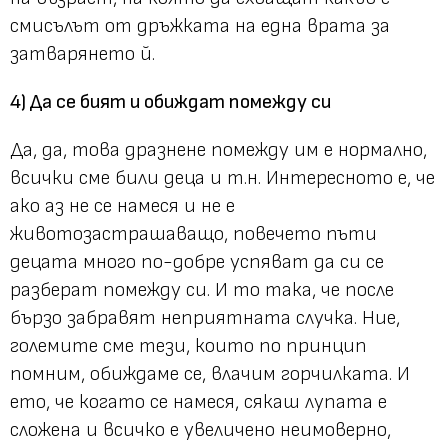
смисълът от дръжката на една врата за
затварянето й.
4) Да се бият и обиждат помежду си
Да, да, това дразнене помежду им е нормално,
всички сме били деца и т.н. Интересното е, че
ако аз не се намеся и не е
животозастрашаващо, повечето пъти
децата много по-добре успяват да си се
разберат помежду си. И то така, че после
бързо забравят неприятната случка. Ние,
големите сме тези, които по принцип
помним, обиждаме се, влачим горчилката. И
ето, че когато се намеся, сякаш лупата е
сложена и всичко е увеличено неимоверно,