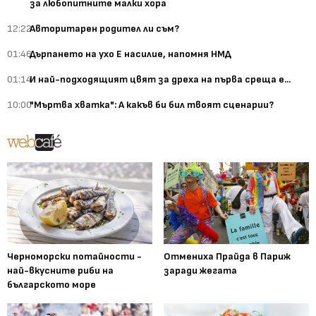
за любопитните малки хора
12:22
Авторитарен родител ли съм?
01:46
Дърпането на ухо Е насилие, напомня НМД
01:14
И най-подходящият цвят за дреха на първа среща е...
10:00
"Мъртва хватка": А какъв би бил твоят сценарии?
Черноморски потайности -
Отмениха Прайда в Париж
най-вкусните риби на
заради жегата
българското море