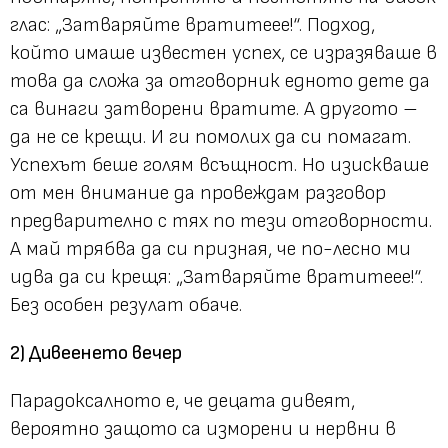
глас:
„Затваряйте вратитеее!“.
Подход,
който имаше известен успех, се изразяваше в
това да сложа за отговорник едното дете да
са винаги затворени вратите. А другото –
да не се крещи. И ги помолих да си помагат.
Успехът беше голям всъщност. Но изискваше
от мен внимание да провеждам разговор
предварително с тях по тези отговорности.
А май трябва да си призная, че по-лесно ми
идва да си крещя:
„Затваряйте вратитеее!“.
Без особен резулат обаче.
2) Дивеенето вечер
Парадоксалното е, че децата дивеят,
вероятно защото са изморени и нервни в