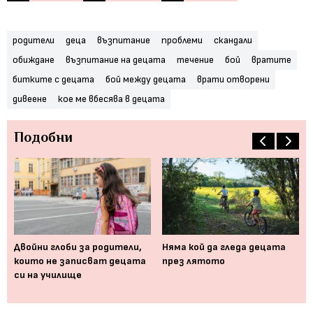
родители
деца
възпитание
проблеми
скандали
обиждане
възпитание на децата
течение
бой
вратите
битките с децата
бой между децата
врати отворени
дивеене
кое ме вбесява в децата
Подобни
то
Двойни глоби за родители,
Няма кой да гледа децата
Ка
на
които не записват децата
през лятото
си
си на училище