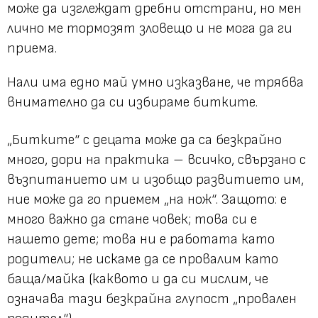
може да изглеждат дребни отстрани, но мен
лично ме тормозят зловещо и не мога да ги
приема.
Нали има едно май умно изказване, че трябва
внимателно да си избираме битките.
„Битките“ с децата може да са безкрайно
много, дори на практика – всичко, свързано с
възпитанието им и изобщо развитието им,
ние може да го приемем „на нож“. Защото: е
много важно да стане човек; това си е
нашето дете; това ни е работата като
родители; не искаме да се провалим като
баща/майка (каквото и да си мислим, че
означава тази безкрайна глупост „провален