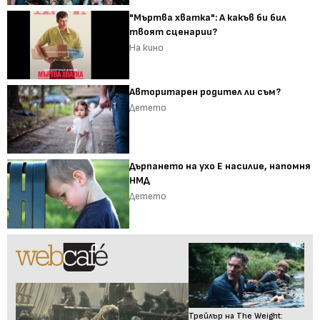
"Мъртва хватка": А какъв би бил
твоят сценарии?
На кино
Авторитарен родител ли съм?
Детето
Дърпането на ухо Е насилие, напомня
НМД
Детето
Трейлър на The Weight: