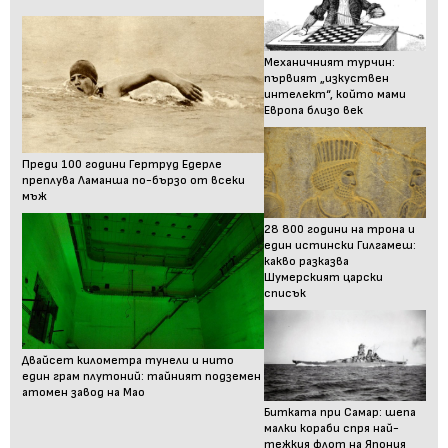
Механичният турчин:
първият „изкуствен
интелект“, който мами
Европа близо век
Преди 100 години Гертруд Едерле
преплува Ламанша по-бързо от всеки
мъж
28 800 години на трона и
един истински Гилгамеш:
какво разказва
Шумерският царски
списък
Двайсет километра тунели и нито
един грам плутоний: тайният подземен
атомен завод на Мао
Битката при Самар: шепа
малки кораби спря най-
тежкия флот на Япония