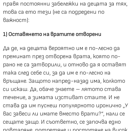
правя постоянни забележки на децата за тях,
това са ето тези (не са подредени по
важност):
1) Оставянето на вратите отворени
Да де, на децата вероятно им е по-лесно да
преминат през отворена врата, която по-
рано не са затворили, и отново да я оставят
така след себе си, за да им е по-лесно на
връщане. Защото напред-назад има, колкото
си искаш. Да, обаче знаете – лятото става
течение, а зимата изстиват стаите. И не
става да им пуснеш популярното иронично
„У
вас завеси ли имате вместо врати?“
, нали се
сещате защо. И съответно, се започва едно
повтаряне, потретяне и постотяне на висок