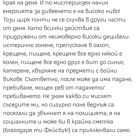
края на деня. И по мистериозен начин
енергията за дивеенето е на високо ниво!
Този цирк почти не се случва в други части
от деня. Като всички действия са
придружени от неимоверно високи децибели:
истерично гонене, препускане в галоп,
крещене, пищене, крещене все едно някой е
колен, пищене все едно друг е бит до синьо,
катерене, хвърляне на предмети с бойни
викове. Съответно, после може да има падане,
пребиване, мощен рев от падането/
пребиването. Не знам какво си мислят
съседите ми, но сигурно поне веднъж са
посягали да звъннат я на полицията, я на
социалните и може би в крайна сметка
(благодаря ти Фейсбук!) са приключвали само