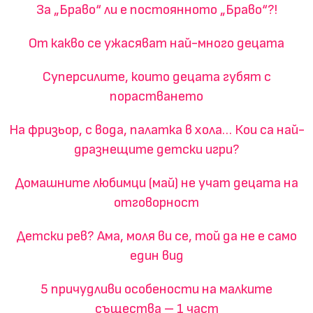
За „Браво“ ли е постоянното „Браво“?!
От какво се ужасяват най-много децата
Суперсилите, които децата губят с
порастването
На фризьор, с вода, палатка в хола… Кои са най-
дразнещите детски игри?
Домашните любимци (май) не учат децата на
отговорност
Детски рев? Ама, моля ви се, той да не е само
един вид
5 причудливи особености на малките
същества – 1 част