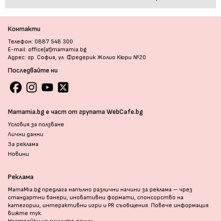
Контакти
Телефон: 0887 548 300
E-mail: office[at]mamamia.bg
Адрес: гр. София, ул. Фредерик Жолио Кюри №20
Последвайте ни
Mamamia.bg е част от групата WebCafe.bg
Условия за ползване
Лични данни
За реклама
Новини
Реклама
MamaMia.bg предлага напълно различни начини за реклама – чрез
стандартни банери, иновативни формати, спонсорство на
категории, интерактивни игри и PR съобщения. Повече информация
вижте тук
.