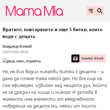
Вратите, повтарянето и още 3 битки, които
водя с децата
Владимир Вълков
10.07.2020, 08:05
Снимка: iStock
Не, не бих водил никакви битки с децата - и
дано да стане така някой ден. Но все още не
съм ефимерен, извисен над нещата дух, който
не се дразни на нищо и никого. И затова в
момента има елементи от ежедневното
поведение на децата ми, някои от които