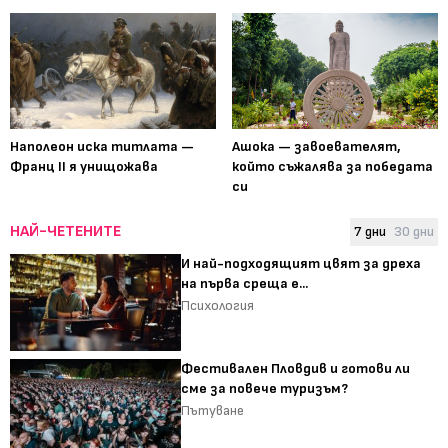
Наполеон иска титлата —
Ашока — завоевателят,
Франц II я унищожава
който съжалява за победата
си
НАЙ-ЧЕТЕНИТЕ
7 дни
30 дни
И най-подходящият цвят за дреха
на първа среща е...
Психология
Фестивален Пловдив и готови ли
сме за повече туризъм?
Пътуване