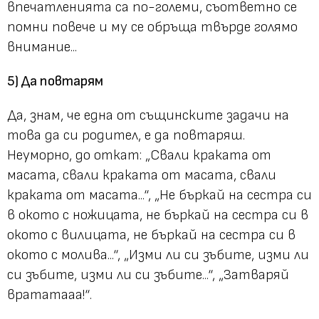
впечатленията са по-големи, съответно се
помни повече и му се обръща твърде голямо
внимание...
5) Да повтарям
Да, знам, че една от същинските задачи на
това да си родител, е да повтаряш.
Неуморно, до откат:
„Свали краката от
масата, свали краката от масата, свали
краката от масата...“,
„Не бъркай на сестра си
в окото с ножицата, не бъркай на сестра си в
окото с вилицата, не бъркай на сестра си в
окото с молива...“,
„Изми ли си зъбите, изми ли
си зъбите, изми ли си зъбите...“, „Затваряй
врататааа!“
.