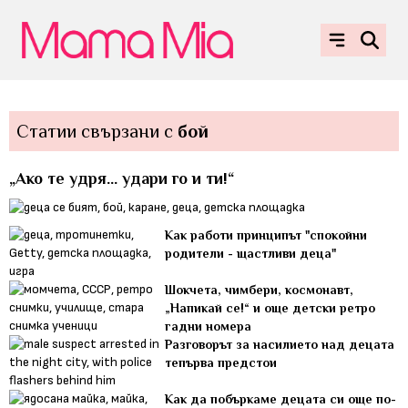
Статии свързани с
бой
„Ако те удря... удари го и ти!“
Как работи принципът "спокойни
родители - щастливи деца"
Шокчета, чимбери, космонавт,
„Напикай се!“ и още детски ретро
гадни номера
Разговорът за насилието над децата
тепърва предстои
Как да побъркаме децата си още по-