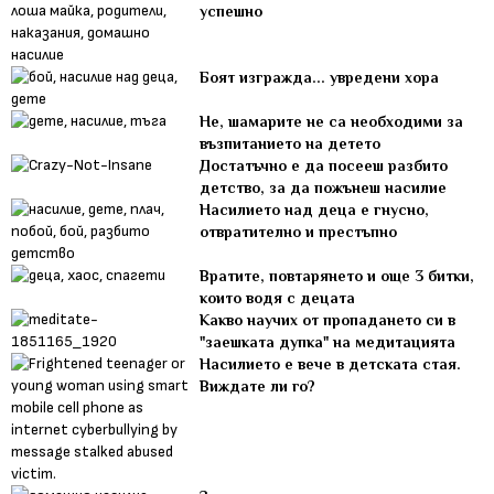
успешно
Боят изгражда... увредени хора
Не, шамарите не са необходими за
възпитанието на детето
Достатъчно е да посееш разбито
детство, за да пожънеш насилие
Насилието над деца е гнусно,
отвратително и престъпно
Вратите, повтарянето и още 3 битки,
които водя с децата
Какво научих от пропадането си в
"заешката дупка" на медитацията
Насилието е вече в детската стая.
Виждате ли го?