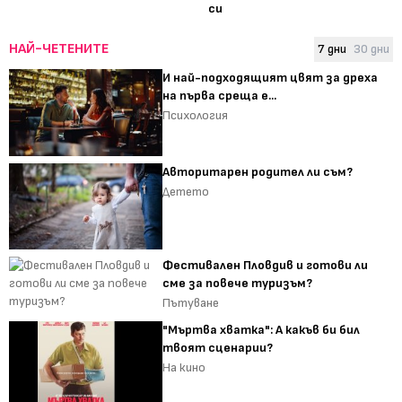
си
НАЙ-ЧЕТЕНИТЕ
7 дни
30 дни
И най-подходящият цвят за дреха
на първа среща е...
Психология
Авторитарен родител ли съм?
Детето
Фестивален Пловдив и готови ли
сме за повече туризъм?
Пътуване
"Мъртва хватка": А какъв би бил
твоят сценарии?
На кино