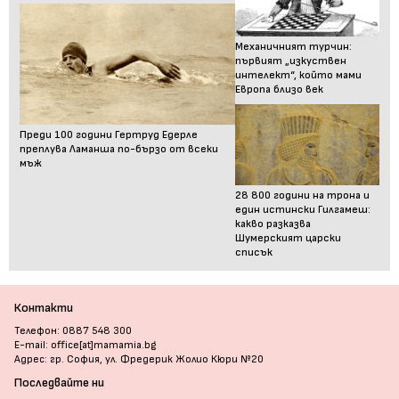
Механичният турчин:
първият „изкуствен
интелект“, който мами
Европа близо век
Преди 100 години Гертруд Едерле
преплува Ламанша по-бързо от всеки
мъж
28 800 години на трона и
един истински Гилгамеш:
какво разказва
Шумерският царски
списък
Контакти
Телефон: 0887 548 300
E-mail: office[at]mamamia.bg
Адрес: гр. София, ул. Фредерик Жолио Кюри №20
Последвайте ни