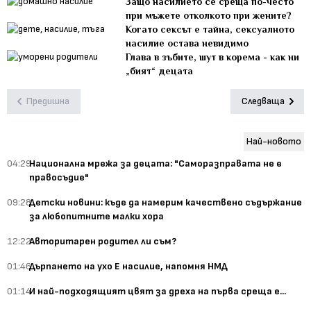
Защо насилието се среща по-често
при мъжете отколкото при жените?
Когато сексът е тайна, сексуалното
насилие остава невидимо
Глава в зъбите, шут в корема - как ни
„бият“ децата
Предишна
Следваща
Най-новото
04:29
Национална мрежа за децата: "Саморазправата не е
правосъдие"
09:28
Детски новини: къде да намерим качествено съдържание
за любопитните малки хора
12:22
Авторитарен родител ли съм?
01:46
Дърпането на ухо Е насилие, напомня НМД
01:14
И най-подходящият цвят за дреха на първа среща е...