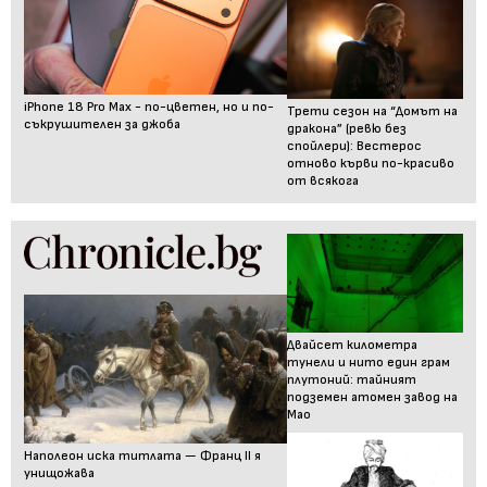
iPhone 18 Pro Max - по-цветен, но и по-
Трети сезон на “Домът на
съкрушителен за джоба
дракона” (ревю без
спойлери): Вестерос
отново кърви по-красиво
от всякога
Двайсет километра
тунели и нито един грам
плутоний: тайният
подземен атомен завод на
Мао
Наполеон иска титлата — Франц II я
унищожава