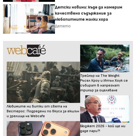
Детски новини: къде да намерим
качествено съдържание за
любопитните малки хора
Детето
Трейлър на The Weight:
Ръсел Кроу и Итън Хоук се
събират в напрегнат
трилър за оцеляване
Любимите ни битки от света на
Вестерос: Подредени по вкуса за екшън
и зрелища на Webcafe
Бюджет 2026 - кой ще ни
даде пари?!