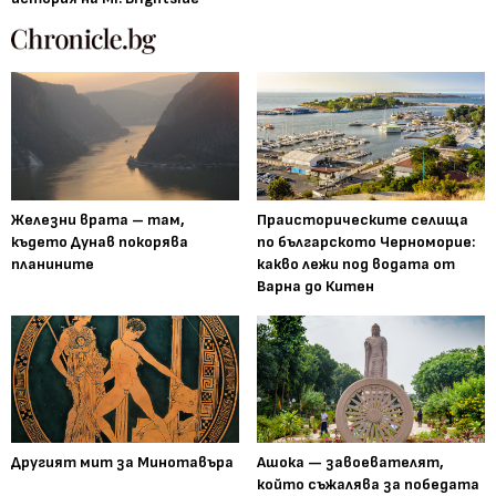
Железни врата – там,
Праисторическите селища
където Дунав покорява
по българското Черноморие:
планините
какво лежи под водата от
Варна до Китен
Другият мит за Минотавъра
Ашока — завоевателят,
който съжалява за победата