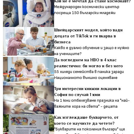
Кой не е мечтал да стане космонавт?
Международен космически център
посреща 150 български младежи
Швейцарският модел, който вади
децата от TikTok и ги вкарва в
бизнеса
Какво е дуално обучение и защо е нужно
на учениците?
Да погледнем на НВО в 4 клас
реалистично: би могло и без него
55 хиляди семейства в паника заради
Националното външно оценяване
Три интересни книжни локации в
София по случай 1 юни
На 1 юни отбелязваме празника на "най-
важните хора на света" - децата
Как изглеждаше букварчето, от
което се научихте да четете?
"Букварите на поколения българи" ще