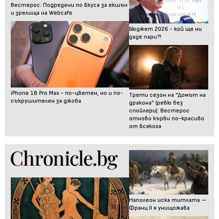
Вестерос: Подредени по вкуса за екшън
и зрелища на Webcafe
Бюджет 2026 - кой ще ни
даде пари?!
iPhone 18 Pro Max - по-цветен, но и по-
Трети сезон на “Домът на
съкрушителен за джоба
дракона” (ревю без
спойлери): Вестерос
отново кърви по-красиво
от всякога
Наполеон иска титлата —
Франц II я унищожава