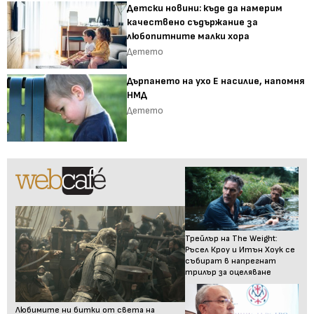
Детски новини: къде да намерим
качествено съдържание за
любопитните малки хора
Детето
Дърпането на ухо Е насилие, напомня
НМД
Детето
Трейлър на The Weight:
Ръсел Кроу и Итън Хоук се
събират в напрегнат
трилър за оцеляване
Любимите ни битки от света на