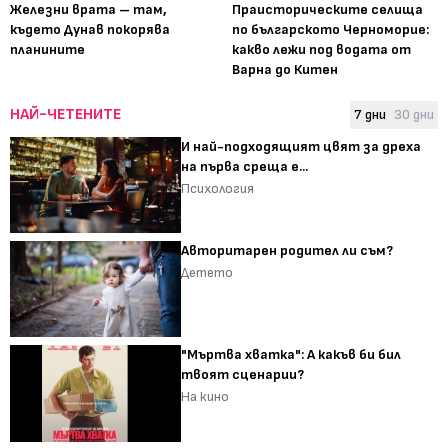
Железни врата – там,
Праисторическите селища
където Дунав покорява
по българското Черноморие:
планините
какво лежи под водата от
Варна до Китен
НАЙ-ЧЕТЕНИТЕ
7 дни
30 дни
И най-подходящият цвят за дреха
на първа среща е...
Психология
Авторитарен родител ли съм?
Детето
"Мъртва хватка": А какъв би бил
твоят сценарии?
На кино