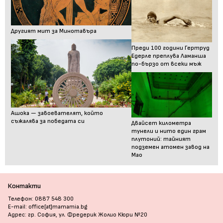
Другият мит за Минотавъра
Преди 100 години Гертруд
Едерле преплува Ламанша
по-бързо от всеки мъж
Ашока — завоевателят, който
съжалява за победата си
Двайсет километра
тунели и нито един грам
плутоний: тайният
подземен атомен завод на
Мао
Контакти
Телефон: 0887 548 300
E-mail: office[at]mamamia.bg
Адрес: гр. София, ул. Фредерик Жолио Кюри №20