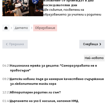
изложение се провеждат в два
последователни дни
Две събития, посветени на
образованието за учители и родители
Детето
Образование
Предишна
Следваща
Най-новото
04:29
Национална мрежа за децата: "Саморазправата не е
правосъдие"
09:28
Детски новини: къде да намерим качествено съдържание
за любопитните малки хора
12:22
Авторитарен родител ли съм?
01:46
Дърпането на ухо Е насилие, напомня НМД