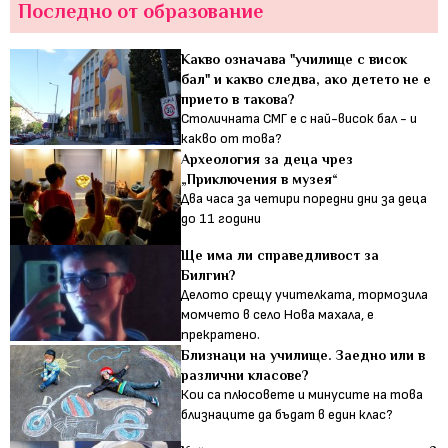
Последно от образование
Какво означава "училище с висок
бал" и какво следва, ако детето не е
прието в такова?
Столичната СМГ е с най-висок бал - и
какво от това?
Археология за деца чрез
„Приключения в музея“
Два часа за четири поредни дни за деца
до 11 години
Ще има ли справедливост за
Билгин?
Делото срещу учителката, тормозила
момчето в село Нова махала, е
прекратено.
Близнаци на училище. Заедно или в
различни класове?
Кои са плюсовете и минусите на това
близнаците да бъдат в един клас?