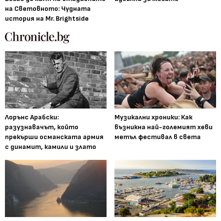
на Световното: Чудната
история на Mr. Brightside
Лорънс Арабски:
Музикални хроники: Как
разузнавачът, който
възникна най-големият хеви
прекърши османската армия
метъл фестивал в света
с динамит, камили и злато