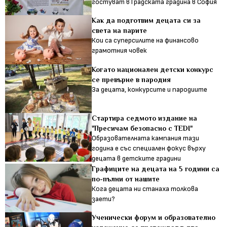
гостуват в Градската градина в София
Как да подготвим децата си за
света на парите
Кои са суперсилите на финансово
грамотния човек
Когато национален детски конкурс
се превърне в пародия
За децата, конкурсите и пародиите
Стартира седмото издание на
"Пресичам безопасно с TEDI"
Образователната кампания тази
година е със специален фокус върху
децата в детските градини
Графиците на децата на 5 години са
по-пълни от нашите
Кога децата ни станаха толкова
заети?
Ученически форум и образователно