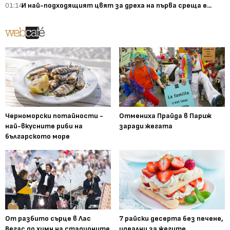
01:14
И най-подходящият цвят за дреха на първа среща е...
Черноморски потайности -
Отмениха Прайда в Париж
най-вкусните риби на
заради жегата
българското море
От разбито сърце в Лас
7 райски десерта без печене,
Вегас до химн на стадионите
идеални за жегите