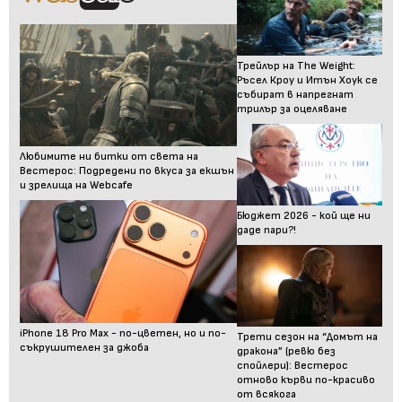
Трейлър на The Weight:
Ръсел Кроу и Итън Хоук се
събират в напрегнат
трилър за оцеляване
Любимите ни битки от света на
Вестерос: Подредени по вкуса за екшън
и зрелища на Webcafe
Бюджет 2026 - кой ще ни
даде пари?!
iPhone 18 Pro Max - по-цветен, но и по-
Трети сезон на “Домът на
съкрушителен за джоба
дракона” (ревю без
спойлери): Вестерос
отново кърви по-красиво
от всякога