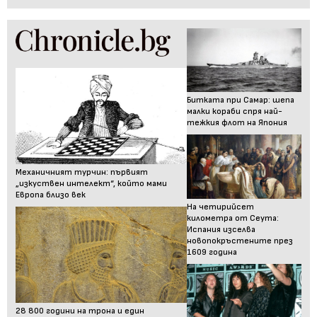
Битката при Самар: шепа
малки кораби спря най-
тежкия флот на Япония
Механичният турчин: първият
„изкуствен интелект“, който мами
Европа близо век
На четирийсет
километра от Сеута:
Испания изселва
новопокръстените през
1609 година
28 800 години на трона и един