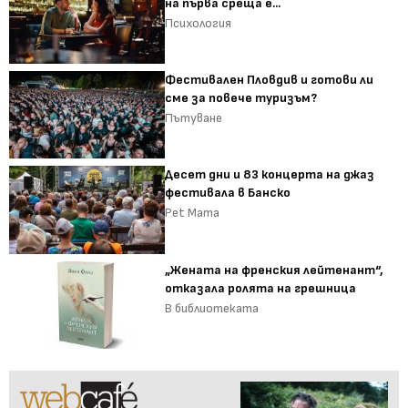
на първа среща е...
Психология
Фестивален Пловдив и готови ли
сме за повече туризъм?
Пътуване
Десет дни и 83 концерта на джаз
фестивала в Банско
Pet Mama
„Жената на френския лейтенант“,
отказала ролята на грешница
В библиотеката