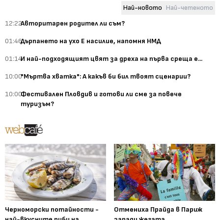
Най-новото
Най-четеното
12:22
Авторитарен родител ли съм?
01:46
Дърпането на ухо Е насилие, напомня НМД
01:14
И най-подходящият цвят за дреха на първа среща е...
10:00
"Мъртва хватка": А какъв би бил твоят сценарии?
10:00
Фестивален Пловдив и готови ли сме за повече
туризъм?
Черноморски потайности -
Отмениха Прайда в Париж
най-вкусните риби на
заради жегата