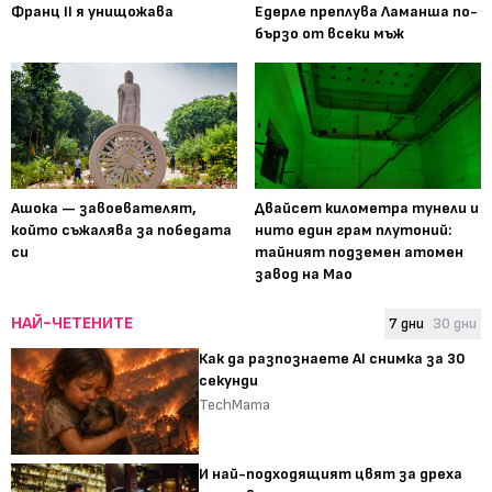
Франц II я унищожава
Едерле преплува Ламанша по-
бързо от всеки мъж
Ашока — завоевателят,
Двайсет километра тунели и
който съжалява за победата
нито един грам плутоний:
си
тайният подземен атомен
завод на Мао
НАЙ-ЧЕТЕНИТЕ
7 дни
30 дни
Как да разпознаете AI снимка за 30
секунди
TechMama
И най-подходящият цвят за дреха