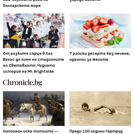
българското море
От разбито сърце в Лас
7 райски десерта без печене,
Вегас до химн на стадионите
идеални за жегите
на Световното: Чудната
история на Mr. Brightside
Наполеон иска титлата —
Преди 100 години Гертруд