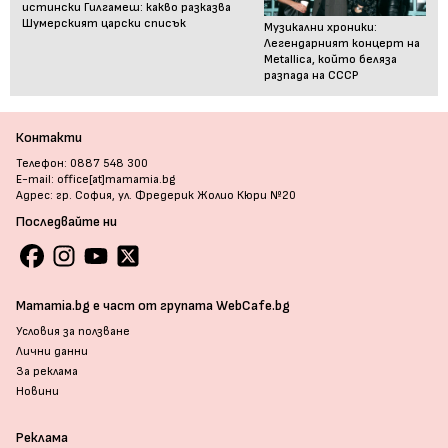
истински Гилгамеш: какво разказва
Шумерският царски списък
Музикални хроники:
Легендарният концерт на
Metallica, който беляза
разпада на СССР
Контакти
Телефон: 0887 548 300
E-mail: office[at]mamamia.bg
Адрес: гр. София, ул. Фредерик Жолио Кюри №20
Последвайте ни
Mamamia.bg е част от групата WebCafe.bg
Условия за ползване
Лични данни
За реклама
Новини
Реклама