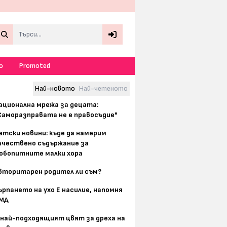
Search
о
Promoted
Най-новото
Най-четеното
ационална мрежа за децата:
Саморазправата не е правосъдие"
етски новини: къде да намерим
ачествено съдържание за
юбопитните малки хора
вторитарен родител ли съм?
ърпането на ухо Е насилие, напомня
МД
 най-подходящият цвят за дреха на