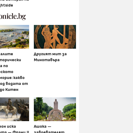
ghtside
алите
Другият мит за
торически
Минотавъра
а по
рското
морие: какво
под водата от
 до Китен
еон иска
Ашока —
та — Франц II
завоевателят,