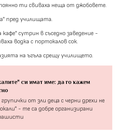
тоянно ти свиваха неща от джобовете.
ка" пред училищата.
а кафе" сутрин в съседно заведение -
чваха водка с портокалов сок.
азията на ъгъла срещу училището.
калите" си имат име: да го кажем
сно
 групички от зли деца с черни дрехи не
локали" - те са добре организирани
фашисти