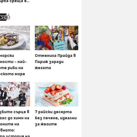
ърва среща е...
морски
Отмениха Прайда в
ности - най-
Париж заради
ите риби на
жегата
рското море
збито сърце в
7 райски десерта
гас до химн на
без печене, идеални
оните на
за жегите
вното:
та история на