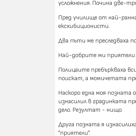
усложнения. Почина две-тр
Пред училище от най-ранна
ексхибиционисти.
Два пъти ме преследваха п
Най-добрите ми приятели б
Полицаите пребъркваха вси
поискат, а момичетата пре
Наскоро една моя позната о
изнасилил в градинката пре
дело. Резултат - нищо.
Друга позната я изнасилих
"приятели".