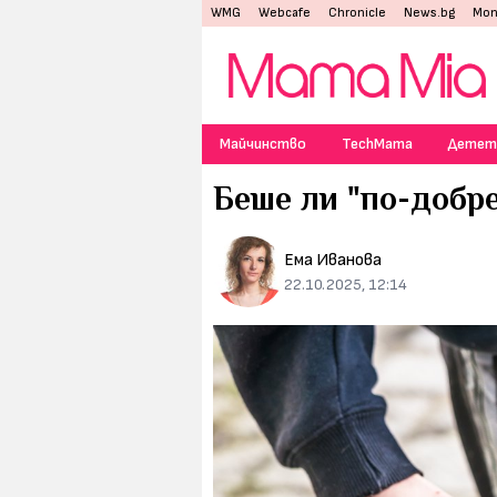
WMG
Webcafe
Chronicle
News.bg
Mon
Майчинство
TechMama
Детет
Беше ли "по-добре
Ема Иванова
22.10.2025, 12:14