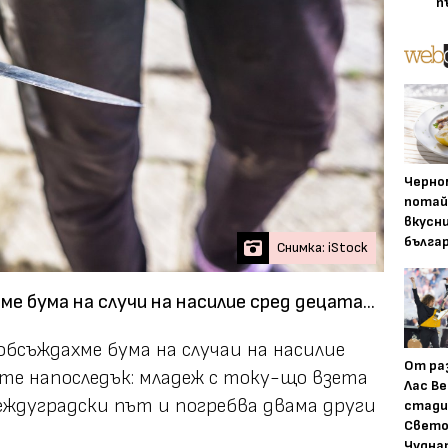
п
Черно
потай
вкусн
бълга
Снимка: iStock
е бума на случи на насилие сред децата...
обсъждахме бума на случаи на насилие
От ра
е напоследък: младеж с току-що взета
Лас Ве
междуградски път и погребва двама други
стади
Свето
Чудна