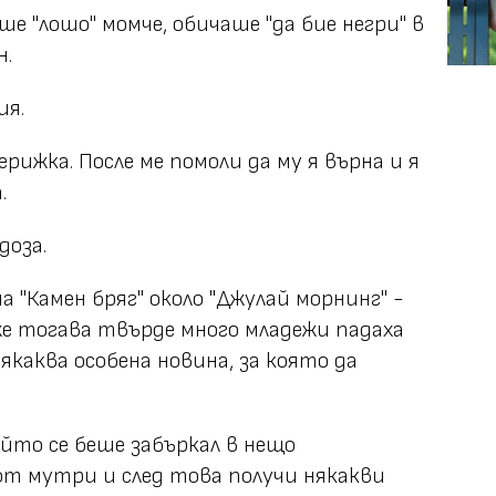
 "лошо" момче, обичаше "да бие негри" в
н.
ия.
рижка. После ме помоли да му я върна и я
.
доза.
а "Камен бряг" около "Джулай морнинг" -
же тогава твърде много младежи падаха
якаква особена новина, за която да
йто се беше забъркал в нещо
т мутри и след това получи някакви