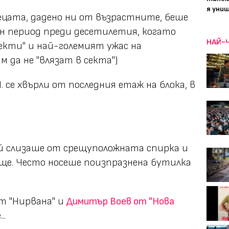
я уни
децата, дадено ни от възрастните, беше
ин период преди десетилетия, когато
НАЙ-
секти" и най-големият ужас на
 да не "влязат в секта")
 се хвърли от последния етаж на блока, в
ой слизаше от срещуположната спирка и
ще. Често носеше поизпразнена бутилка
т "Нирвана" и
Димитър Воев от "Нова
..