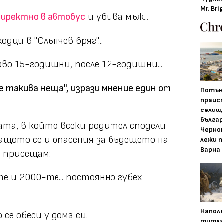
Mr. Bri
директно в автобус
и убива мъж...
дци в "Слънчев бряг"...
ърво 15-годишни, после 12-годишни...
е такива неща", изрази мнение един от
Потън
праис
селищ
бълга
ата, в който всеки родител сподели
Черно
ащото се и опасения за бъдещето на
лежи 
Варна
се присещам:
е и 2000-те... постоянно губех
Напол
 се обеси у дома си.
титла