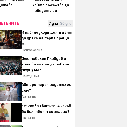
щожава
който съжалява за
победата си
ЧЕТЕНИТЕ
7 дни
30 дни
И най-подходящият цвят
за дреха на първа среща
е...
Психология
Фестивален Пловдив и
готови ли сме за повече
туризъм?
Пътуване
Авторитарен родител ли
съм?
Детето
"Мъртва хватка": А какъв
би бил твоят сценарии?
На кино