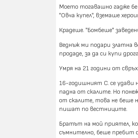
Моето тогавашно гадже беше
"Овча купел", вземаше херои
Крадеше. "Бомбеше" заведен
Веднъж ми подари златна ве
продаде, за да си купи дрога
Умря на 21 години от свръх
16-годишният С. се удави н
падна от скалите. Но поне
от скалите, това не беше н
пишат по вестниците.
Братът на мой приятел, ко
съмнително, беше пребит о