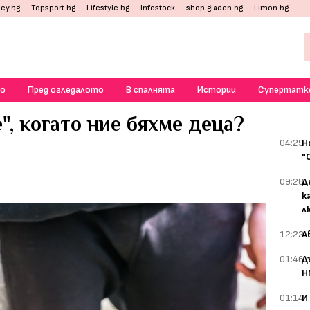
ey.bg
Topsport.bg
Lifestyle.bg
Infostock
shop.gladen.bg
Limon.bg
о
Пред огледалото
В спалнята
Истории
Супертатк
", когато ние бяхме деца?
04:29
Н
"
09:28
Д
к
л
12:22
А
01:46
Д
Н
01:14
И