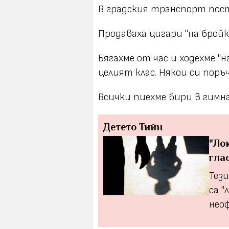
В градския транспорт пос
Продаваха цигари "на брой
Бягахме от час и ходехме "н
целият клас. Някои си поръ
Всички пиехме бири в гимн
Детето
Тийн
"Ло
гла
Тези
са "
нео