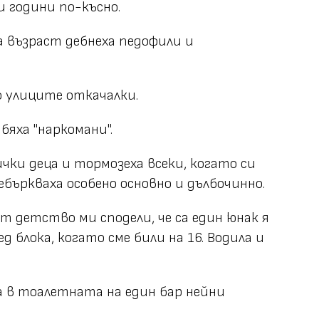
и години по-късно.
 възраст дебнеха педофили и
о улиците откачалки.
яха "наркомани".
чки деца и тормозеха всеки, когато си
бъркваха особено основно и дълбочинно.
т детство ми сподели, че са един юнак я
д блока, когато сме били на 16. Водила и
а в тоалетната на един бар нейни