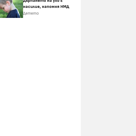
Дърпането на ухо Е
насилие, напомня НМД
Детето