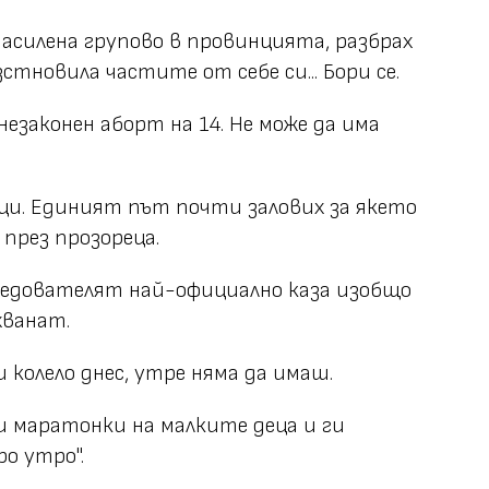
насилена групово в провинцията, разбрах
ъзстновила частите от себе си... Бори се.
езаконен аборт на 14. Не може да има
дци. Единият път почти залових за якето
през прозореца.
ледователят най-официално каза изобщо
хванат.
ш колело днес, утре няма да имаш.
и маратонки на малките деца и ги
ро утро".