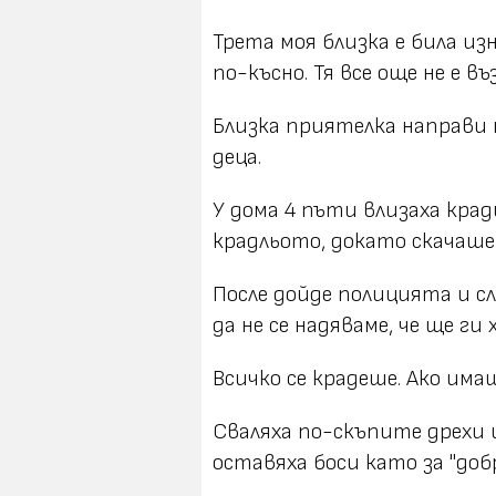
Трета моя близка е била из
по-късно. Тя все още не е в
Близка приятелка направи н
деца.
У дома 4 пъти влизаха кра
крадльото, докато скачаше 
После дойде полицията и с
да не се надяваме, че ще ги 
Всичко се крадеше. Ако има
Сваляха по-скъпите дрехи 
оставяха боси като за "доб