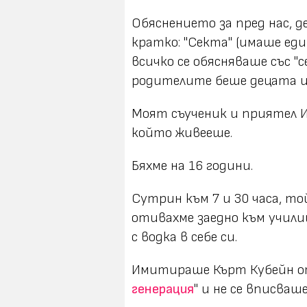
Обяснението за пред нас, 
кратко: "Секта" (имаше ед
всичко се обясняваше със "
родителите беше децата им
Моят съученик и приятел И.
който живееше.
Бяхме на 16 години.
Сутрин към 7 и 30 часа, т
отивахме заедно към учили
с водка в себе си.
Имитираше Кърт Кубейн о
генерация
" и не се вписваше.