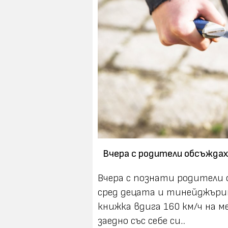
Вчера с родители обсъждахм
Вчера с познати родители 
сред децата и тинейджърит
книжка вдига 160 км/ч на 
заедно със себе си...