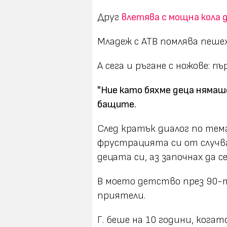
Друг
влетява с мощна кола 
Младеж с АТВ помлява пешехо
А сега и ръгане с ножове: п
"Ние като бяхме деца нямаш
бащите.
След кратък диалог по тем
фрустрацията си от случв
децата си, аз започнах да 
В моето детство през 90-т
приятели.
Г. беше на 10 години, когато