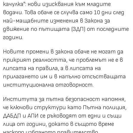
качулка": нови изисквания към младите
водачи. Това обаче се случва само 10 дни след
най-мащабните изменения в Закона за
движение по пътищата (ЗДП) от последните
години.
Новите промени в закона обаче не могат да
прикрият реалността, че проблемът не е в
липсата на правила, а в липсата на
прилагането им и в напълно отсъстващата
институционална отговорност.
Института за пътна безопасност напомня,
че ключови структури като Пътна полиция,
ДАБДП и АПИ се ръководят от едни и същи
лица от години, докато в същото време
наскоро избраното правителство