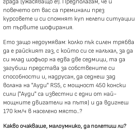
града (ужасяващо е!). Предполагам, че и
повечето от вас сa преминали през
курсовете и си спомнят куп нелепи ситуации
от първите шофирания.
Ето защо недоумявам: колко пък силен трябва
да е райският газ, с който си се налъхал, за да
си млад шофьор на едва две седмици, та да
загубиш представа за собствените си
способности и, надрусан, да седнеш зад
волана на "Ауди" RS5, с мощност 450 конски
сили ("Ауди" са известни с едни от най-
мощните двигатели на пътя) и да вдигнеш
170 км/ч в населено място...?
Какво очакваше, малоумнико, да полетиш ли?