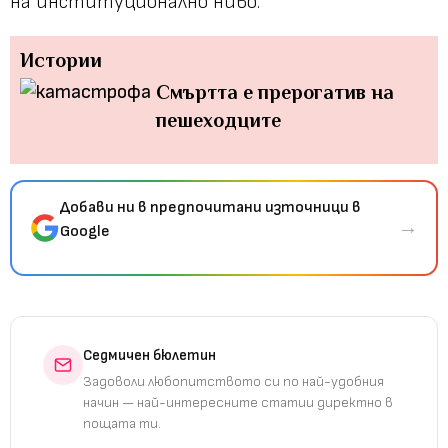
на институционално ниво.
Истории
Смъртта е прерогатив на
пешеходците
Добави ни в предпочитани източници в
→
Google
Седмичен бюлетин
Задоволи любопитството си по най-удобния
начин — най-интересните статии директно в
пощата ти.