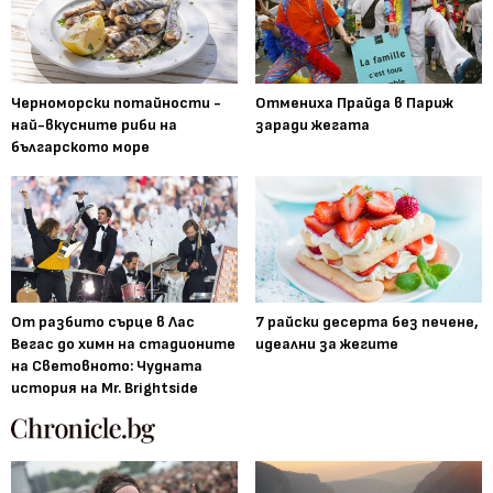
Черноморски потайности -
Отмениха Прайда в Париж
най-вкусните риби на
заради жегата
българското море
От разбито сърце в Лас
7 райски десерта без печене,
Вегас до химн на стадионите
идеални за жегите
на Световното: Чудната
история на Mr. Brightside