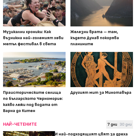
Музикални хроники: Как
Железни врата – там,
възникна най-големият хеви
където Дунав покорява
метъл фестивал в света
планините
Праисторическите селища
Другият мит за Минотавъра
по българското Черноморие:
какво лежи под водата от
Варна до Китен
НАЙ-ЧЕТЕНИТЕ
7 дни
30 дни
И най-подходящият цвят за дреха