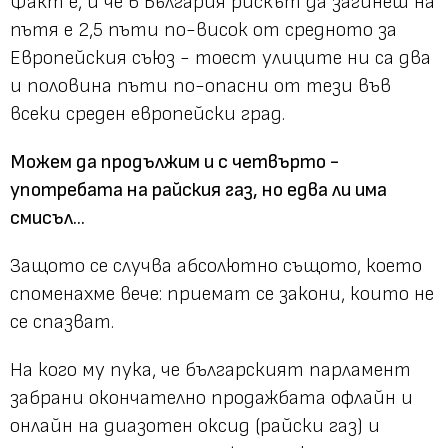
Факт е, и че в България рискът да загинеш на
пътя е 2,5 пъти по-висок от средното за
Европейския съюз - тоест улиците ни са два
и половина пъти по-опасни от тези във
всеки среден европейски град.
Можем да продължим и с четвърто -
употребата на райския газ, но едва ли има
смисъл...
Защото се случва абсолютно същото, което
споменахме вече: приемат се закони, които не
се спазват.
На кого му пука, че българският парламент
забрани окончателно продажбата офлайн и
онлайн на диазотен оксид (райски газ) и