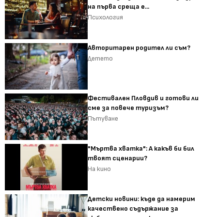
на първа среща е...
Психология
Авторитарен родител ли съм?
Детето
Фестивален Пловдив и готови ли
сме за повече туризъм?
Пътуване
"Мъртва хватка": А какъв би бил
твоят сценарии?
На кино
Детски новини: къде да намерим
качествено съдържание за