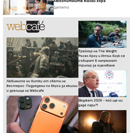
любопитните малки хора
Детето
Трейлър на The Weight:
Ръсел Кроу и Итън Хоук се
събират в напрегнат
трилър за оцеляване
Любимите ни битки от света на
Вестерос: Подредени по вкуса за екшън
и зрелища на Webcafe
Бюджет 2026 - кой ще ни
даде пари?!