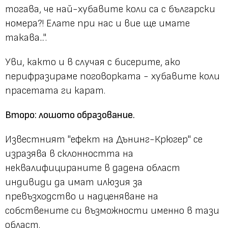
тогава, че най-хубавите коли са с български
номера?! Елате при нас и вие ще имате
такава...".
Уви, както и в случая с бисерите, ако
перифразираме поговорката - хубавите коли
прасетата ги карат.
Второ: лошото образование.
Известният "ефект на Дънинг-Крюгер" се
изразява в склонността на
неквалифицираните в дадена област
индивиди да имат илюзия за
превъзходство и надценяване на
собствените си възможности именно в тази
област.