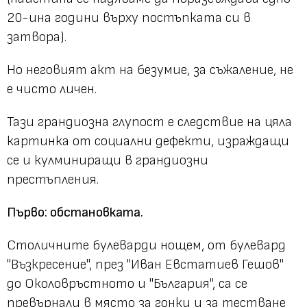
20-ина години върху постъпката си в
затвора).
Но неговият акт на безумие, за съжаление, не
е чисто личен.
Тази грандиозна глупост е следствие на цяла
картинка от социални дефекти, израждащи
се и кулминиращи в грандиозни
престъпления.
Първо: обстановката.
Столичните булеварди нощем, от булевард
"Възкресение", през "Иван Евстатиев Гешов"
до Околовръстното и "България", са се
превърнали в място за гонки и за тестване