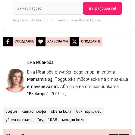
Без спам. Можеш да се отпишеш по всяко време.
СПОДЕЛЯНЕ
ХАРЕСВА МИ
СПОДЕЛЯНЕ
Ема Иванова
Ема Иванова е главен редактор на сайта
Mamamia.bg.
Поддържа творческата страница
emaveneva.net.
Автор е на стихосбирката
"Електро"
(2019 г.).
софия
катастрофа
скъпа кола
виктор илиев
убиец на пътя
"Ауди" RS5
мощна кола