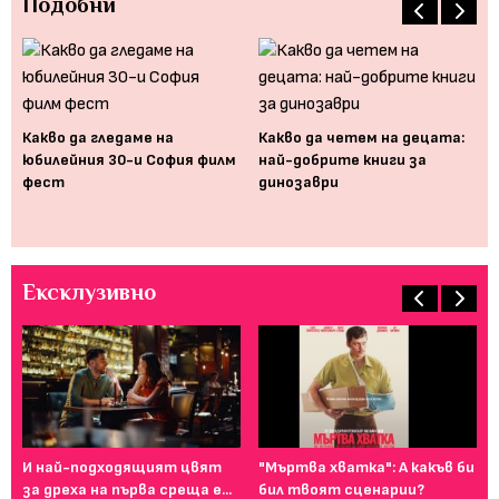
Подобни
Какво да гледаме на
Какво да четем на децата:
юбилейния 30-и София филм
най-добрите книги за
Ка
фест
динозаври
пр
оп
Ексклузивно
И най-подходящият цвят
"Мъртва хватка": А какъв би
Фе
за дреха на първа среща е...
бил твоят сценарии?
го