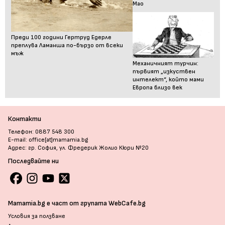
Мао
Преди 100 години Гертруд Едерле
преплува Ламанша по-бързо от всеки
мъж
Механичният турчин:
първият „изкуствен
интелект“, който мами
Европа близо век
Контакти
Телефон: 0887 548 300
E-mail: office[at]mamamia.bg
Адрес: гр. София, ул. Фредерик Жолио Кюри №20
Последвайте ни
Mamamia.bg е част от групата WebCafe.bg
Условия за ползване