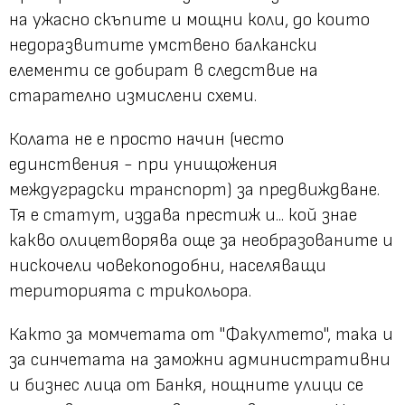
на ужасно скъпите и мощни коли, до които
недоразвитите умствено балкански
елементи се добират в следствие на
старателно измислени схеми.
Колата не е просто начин (често
единствения - при унищожения
междуградски транспорт) за предвиждване.
Тя е статут, издава престиж и... кой знае
какво олицетворява още за необразованите и
нискочели човекоподобни, населяващи
територията с трикольора.
Както за момчетата от "Факултето", така и
за синчетата на заможни административни
и бизнес лица от Банкя, нощните улици се