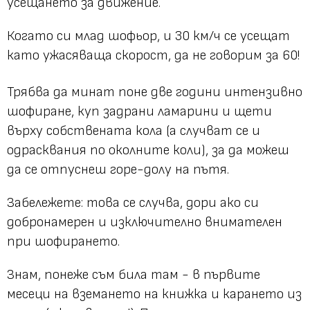
усещането за движение.
Когато си млад шофьор, и 30 км/ч се усещат
като ужасяваща скорост, да не говорим за 60!
Трябва да минат поне две години интензивно
шофиране, куп задрани ламарини и щети
върху собствената кола (а случват се и
одрасквания по околните коли), за да можеш
да се отпуснеш горе-долу на пътя.
Забележете: това се случва, дори ако си
добронамерен и изключително внимателен
при шофирането.
Знам, понеже съм била там - в първите
месеци на вземането на книжка и карането из