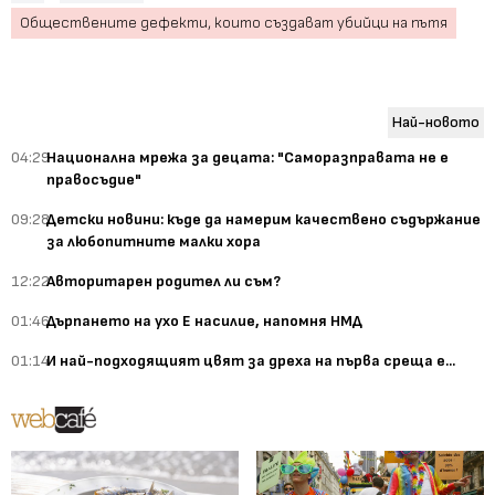
Обществените дефекти, които създават убийци на пътя
Най-новото
04:29
Национална мрежа за децата: "Саморазправата не е
правосъдие"
09:28
Детски новини: къде да намерим качествено съдържание
за любопитните малки хора
12:22
Авторитарен родител ли съм?
01:46
Дърпането на ухо Е насилие, напомня НМД
01:14
И най-подходящият цвят за дреха на първа среща е...