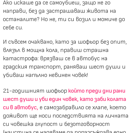
Ако искаше да се самоубиеш, защо не го
направи, без да застрашаваш живота на
останалите? Но не, ти си возил и момиче до
себе си.
И съвсем очаквано, като за шофьор без опит,
влязъл в мощна кола, правиш страшна
катастрофа: врязваш се в автобус на
градския транспорт, раняваш шест души и
убиваш напълно невинен човек!
21-годишният шофьор
който преди дни рани
шест души и уби един човек, като заби колата
си в автобус,
е самозабравило се хлапе, което
доживот ще носи последствията на личната
си човешка глупост и безотговорност
(наистина се надяваме да поразсъждава едно