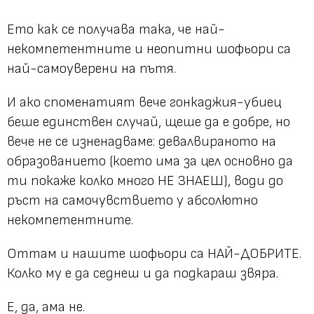
Ето как се получава така, че най-
некомпетентните и неопитни шофьори са
най-самоуверени на пътя.
И ако споменатият вече гонкаджия-убиец
беше единствен случай, щеше да е добре, но
вече не се изненадваме: девалвираното на
образованието (което има за цел основно да
ти покаже колко много НЕ ЗНАЕШ), води до
ръст на самочувствието у абсолютно
некомпетентните.
Оттам и нашите шофьори са НАЙ-ДОБРИТЕ.
Колко му е да седнеш и да подкараш звяра.
Е, да, ама не.