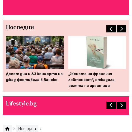
ту
Последни
Десет дни и 83 концерта на
„Жената на френския
Мю
джаз фестивала в Банско
лейтенант“, отказала
от
ролята на грешница
пр
Lifestyle.bg
Истории