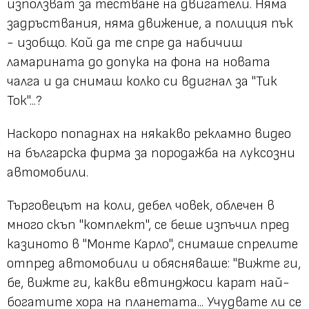
използват за тестване на двигатели. Няма
задръствания, няма движение, а полиция пък
- изобщо. Кой да те спре да набичиш
ламарината до допука на фона на новата
чалга и да снимаш колко си вдигнал за "Тик
Ток"...?
Наскоро попаднах на някакво рекламно видео
на българска фирма за породажба на луксозни
автомобили.
Търговецът на коли, дебел човек, облечен в
много скъп "комплект", се беше изпъчил пред
казиното в "Монте Карло", снимаше спрелите
отпред автомобили и обясняваше: "Вижте ги,
бе, вижте ги, какви евтинджоси карат най-
богатите хора на планетата... Учудвате ли се