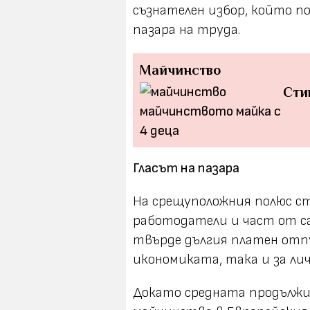
съзнателен избор, който п
пазара на труда.
Майчинство
Сти
Гласът на пазара
На срещуположния полюс с
работодатели и част от с
твърде дългия платен отп
икономиката, така и за ли
Докато средната продължи