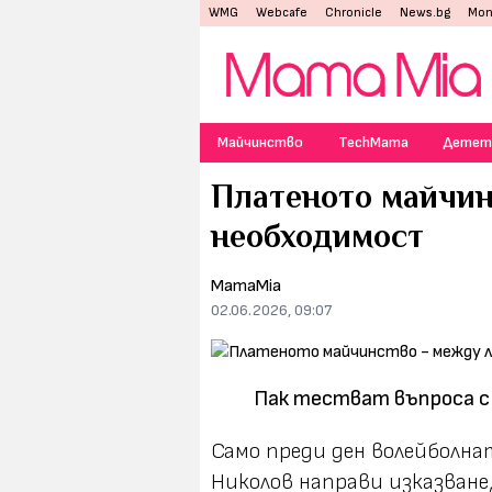
WMG
Webcafe
Chronicle
News.bg
Mon
Майчинство
TechMama
Детет
Платеното майчин
необходимост
MamaMia
02.06.2026, 09:07
Пак тестват въпроса с 
Само преди ден волейболн
Николов направи изказване,