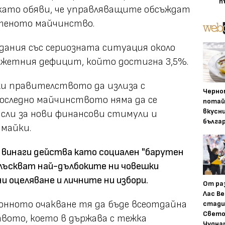
п
 като обяви, че управляващите обсъждат
атеното майчинство.
дания със сериозната ситуация около
жетния дефицит, който достигна 3,5%.
ожи правителството да излиза с
Черно
последно майчинството няма да се
потай
вкусн
исли за нови финансови стимули и
бълга
 майки.
винаги действа като социален "барутен
сблъскват най-дълбоките ни човешки
и оцеляване и личните ни избори.
От ра
Лас Ве
онното очакване тя да бъде всеотдайна
стади
Свето
твото, което в държава с тежка
Чудна