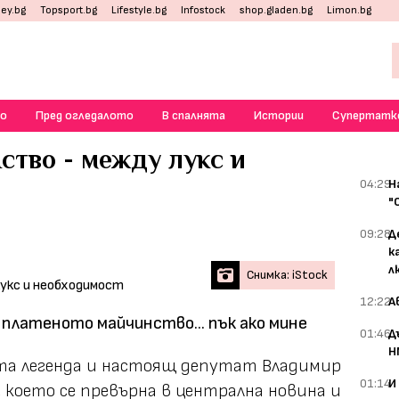
ey.bg
Topsport.bg
Lifestyle.bg
Infostock
shop.gladen.bg
Limon.bg
о
Пред огледалото
В спалнята
Истории
Супертатк
ство - между лукс и
04:29
Н
"
09:28
Д
к
л
Снимка: iStock
12:22
А
платеното майчинство... пък ако мине
01:46
Д
Н
ата легенда и настоящ депутат Владимир
01:14
И
 което се превърна в централна новина и