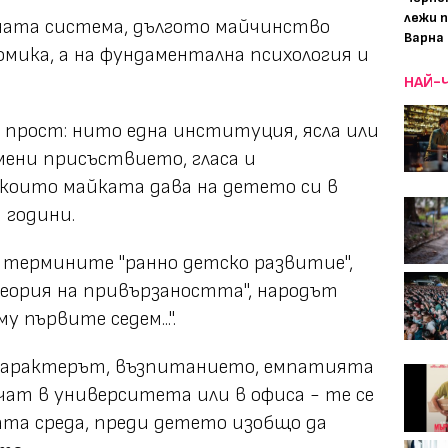
лежи 
ата система, дългото майчинство
Варна
омика, а на фундаментална психология и
НАЙ-
 прост: нито една институция, ясла или
мени присъствието, гласа и
 които майката дава на детето си в
 години.
 термините "ранно детско развитие",
теория на привързаността", народът
у първите седем...".
е характерът, възпитанието, емпатията
чат в университета или в офиса - те се
ата среда, преди детето изобщо да