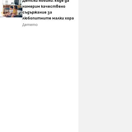
Детски новини: къде да
намерим качествено
съдържание за
любопитните малки хора
Детето