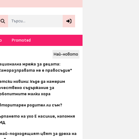
Search
о
Promoted
Най-новото
ационална мрежа за децата:
Саморазправата не е правосъдие"
етски новини: къде да намерим
ачествено съдържание за
юбопитните малки хора
вторитарен родител ли съм?
ърпането на ухо Е насилие, напомня
МД
 най-подходящият цвят за дреха на