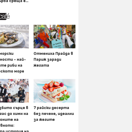
ърва среща е...
морски
Отмениха Прайда в
ности - най-
Париж заради
ите риби на
жегата
рското море
збито сърце в
7 райски десерта
гас до химн на
без печене, идеални
оните на
за жегите
вното:
та история на