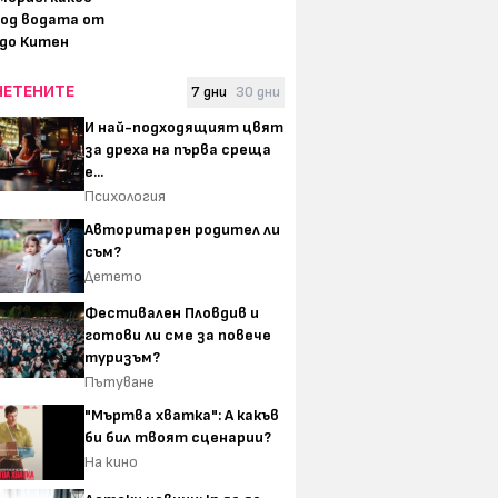
под водата от
 до Китен
ЧЕТЕНИТЕ
7 дни
30 дни
И най-подходящият цвят
за дреха на първа среща
е...
Психология
Авторитарен родител ли
съм?
Детето
Фестивален Пловдив и
готови ли сме за повече
туризъм?
Пътуване
"Мъртва хватка": А какъв
би бил твоят сценарии?
На кино