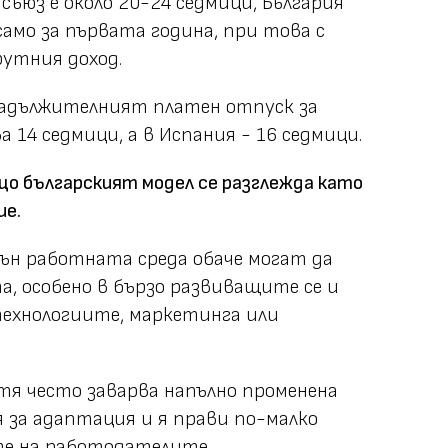
ъюз е около 20-24 седмици, България
само за първата година, при това с
утния доход.
 задължителният платен отпуск за
а 14 седмици, а в Испания - 16 седмици.
ащо българският модел се разглежда като
ие.
вън работната среда обаче могат да
а, особено в бързо развиващите се и
ехнологиите, маркетинга или
 тя често заварва напълно променена
я за адаптация и я прави по-малко
те на работодателите.