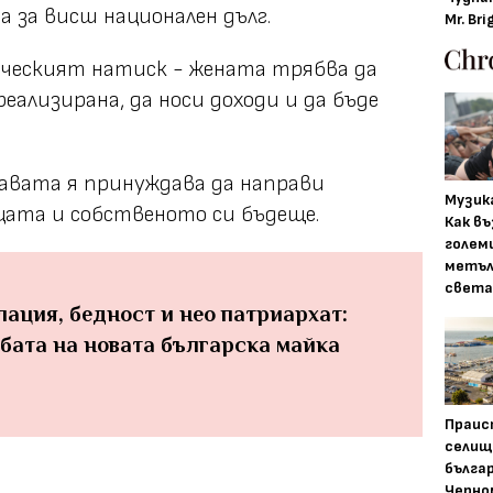
а за висш национален дълг.
Mr. Bri
ическият натиск - жената трябва да
реализирана, да носи доходи и да бъде
авата я принуждава да направи
Музика
цата и собственото си бъдеще.
Как въ
голем
метъл
света
лация, бедност и нео патриархат:
бата на новата българска майка
Праис
селищ
бълга
Черно