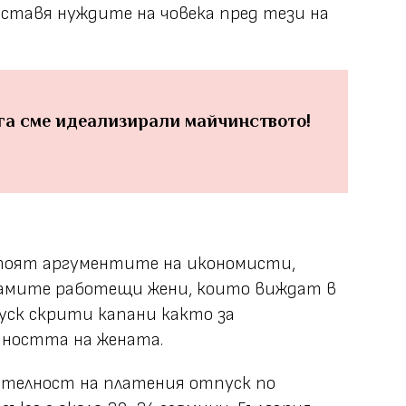
оставя нуждите на човека пред тези на
га сме идеализирали майчинството!
тоят аргументите на икономисти,
амите работещи жени, които виждат в
уск скрити капани както за
чността на жената.
телност на платения отпуск по