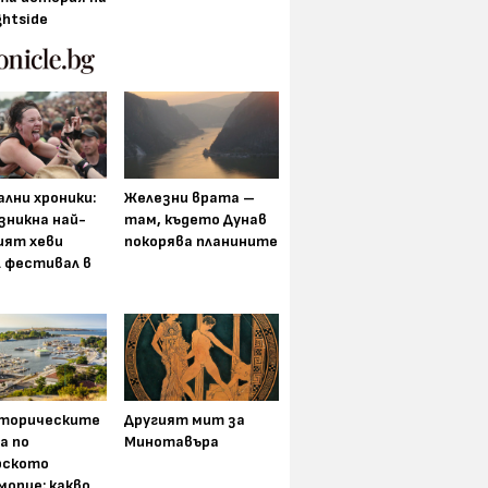
ghtside
лни хроники:
Железни врата –
зникна най-
там, където Дунав
ият хеви
покорява планините
 фестивал в
торическите
Другият мит за
а по
Минотавъра
рското
морие: какво