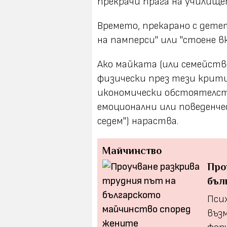
прекрачи прага на училище
Времето, прекарано с детет
на памперси" или "стоене в
Ако майката (или семейст
физически през тези крит
икономически обстоятелст
емоционални или поведенче
седем") нараства.
Майчинство
Про
бъл
Пси
въз