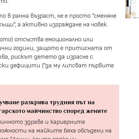
то.
о в ранна възраст, не е просто "сменяне
къщи", а активно изграждане на човек.
вото) отсъства емоционално или
ични години, защото е притисната от
ва, рискът детето да израсне с
ски дефицити ("да му липсват първите
учване разкрива трудния път на
гарското майчинство според жените
хичното здраве и кариерните
можности на майките бяха обсъдени на