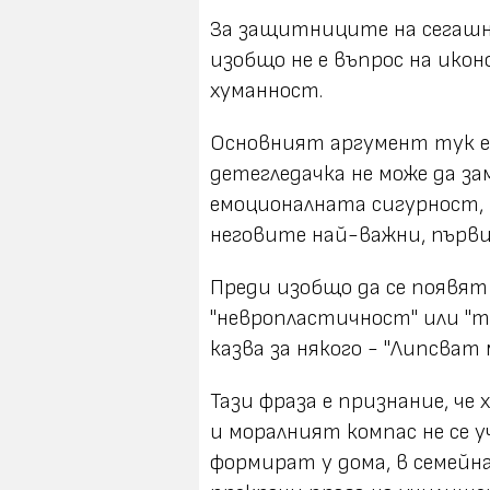
За защитниците на сегашн
изобщо не е въпрос на икон
хуманност.
Основният аргумент тук е
детегледачка не може да за
емоционалната сигурност,
неговите най-важни, първи
Преди изобщо да се появят
"невропластичност" или "
казва за някого - "Липсват м
Тази фраза е признание, ч
и моралният компас не се у
формират у дома, в семейн