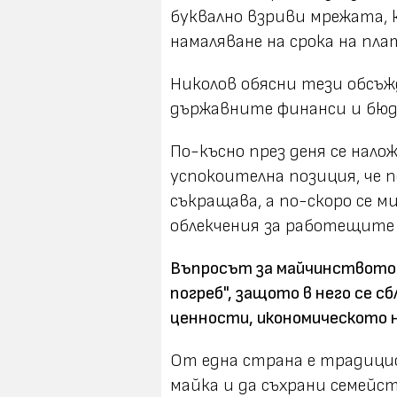
буквално взриви мрежата,
намаляване на срока на пл
Николов обясни тези обсъж
държавните финанси и бюд
По-късно през деня се нал
успокоителна позиция, че 
съкращава, а по-скоро се м
облекчения за работещите
Въпросът за майчинството 
погреб", защото в него се 
ценности, икономическото н
От една страна е традици
майка и да съхрани семейс