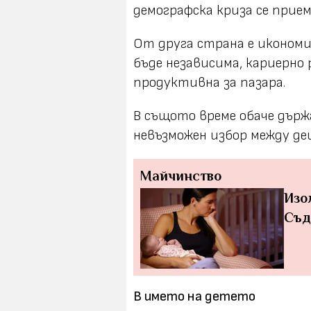
демографска криза се прием
От друга страна е иконом
бъде независима, кариерно 
продуктивна за пазара.
В същото време обаче държ
невъзможен избор между де
Майчинство
Изо
Съд
В името на детето