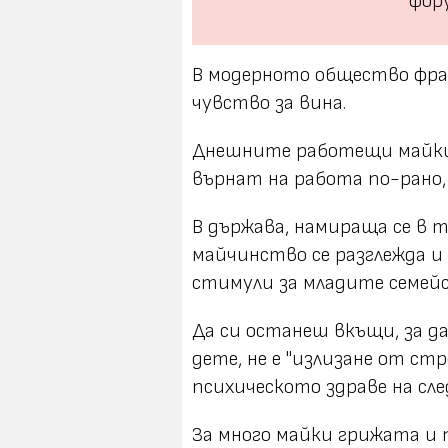
фору
В модерното общество фраз
чувство за вина.
Днешните работещи майки 
върнат на работа по-рано,
В държава, намираща се в 
майчинство се разглежда и
стимули за младите семейс
Да си останеш вкъщи, за да
дете, не е "излизане от ст
психическото здраве на сл
За много майки грижата и