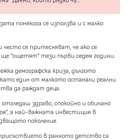
ма "Данни, които рядко чу...
ата понякога се използва и с малко
често се притесняват, че ако се
 ще "ощетят" тези първи седем години.
тежка демографска криза, дългото
 като един от малкото останали реални
тва да раждат деца.
 отгледаш здраво, спокойно и обичано
роя", а най-важната инвестиция в
едващото поколение.
 присъствието в ранното детство са