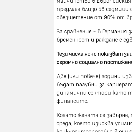
майчинство в Европейския с
предлага близо 58 седмици 
обезщетение от 90% от бр
За сравнение - в Германия
бременност и раждане е едв
Тези числа ясно показват з
огромно социално постижен
Две (или повече) години из
бъдат пагубни за кариерат
динамични сектори като т
финансите.
Когато жената се завърне,
среда, което изисква усили
конкурентоспособна в очи