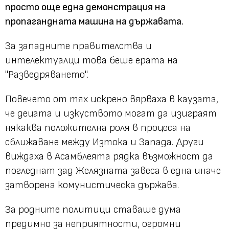
просто още една демонстрация на
пропагандната машина на държавата.
За западните правителства и
интелектуалци това беше ерата на
"Разведряването".
Повечето от тях искрено вярваха в каузата,
че децата и изкуството могат да изиграят
някаква положителна роля в процеса на
сближаване между Изтока и Запада. Други
виждаха в Асамблеята рядка възможност да
погледнат зад Желязната завеса в една иначе
затворена комунистическа държава.
За родните политици ставаше дума
предимно за неприятности, огромни