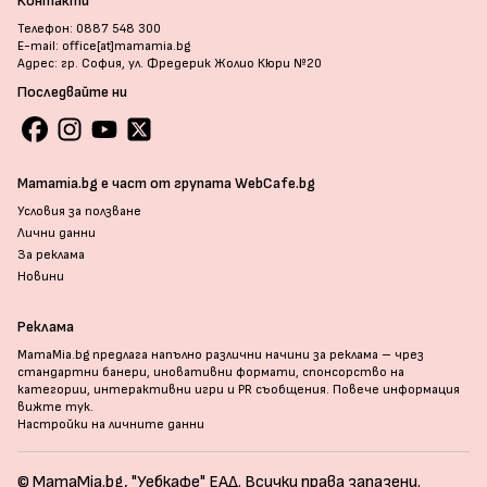
Контакти
Телефон: 0887 548 300
E-mail: office[at]mamamia.bg
Адрес: гр. София, ул. Фредерик Жолио Кюри №20
Последвайте ни
Mamamia.bg е част от групата WebCafe.bg
Условия за ползване
Лични данни
За реклама
Новини
Реклама
MamaMia.bg предлага напълно различни начини за реклама – чрез
стандартни банери, иновативни формати, спонсорство на
категории, интерактивни игри и PR съобщения. Повече информация
вижте тук
.
Настройки на личните данни
© MamaMia.bg, "Уебкафе" ЕАД. Всички права запазени.