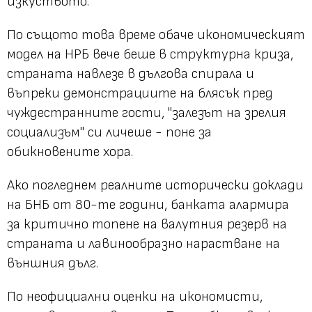
изкуството.
По същото това време обаче икономическият
модел на НРБ вече беше в структурна криза,
страната навлезе в дългова спирала и
въпреки демонстрациите на блясък пред
чуждестранните гости, "залезът на зрелия
социализъм" си личеше - поне за
обикновените хора.
Ако погледнем реалните исторически доклади
на БНБ от 80-те години, банката алармира
за критично топене на валутния резерв на
страната и лавинообразно нарастване на
външния дълг.
По неофициални оценки на икономисти,