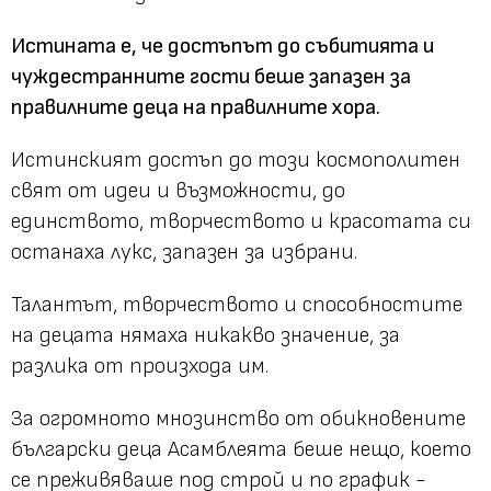
Истината е, че достъпът до събитията и
чуждестранните гости беше запазен за
правилните деца на правилните хора.
Истинският достъп до този космополитен
свят от идеи и възможности, до
единството, творчеството и красотата си
останаха лукс, запазен за избрани.
Талантът, творчеството и способностите
на децата нямаха никакво значение, за
разлика от произхода им.
За огромното мнозинство от обикновените
български деца Асамблеята беше нещо, което
се преживяваше под строй и по график -