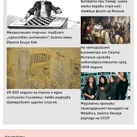
Битката при Самар: шепа
малки кораби спря най-
тежкия флот на Япония
Механичният турчин: първият
„изкуствен интелект“, който мами
Европа близо век
На четирийсет
километра от Сеута:
Испания изселва
новопокръстените през
1609 година
28 800 години на трона и един
истински Гилгамеш: какво разказва
Шумерският царски списък
Музикални хроники:
Легендарният концерт на
Metallica, който беляза
разпада на СССР