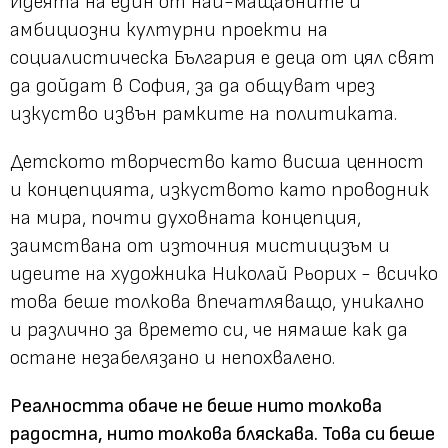
Идеята на един от най-мащабните и
амбициозни културни проекти на
социалистическа България е деца от цял свят
да дойдат в София, за да общуват чрез
изкуство извън рамките на политиката.
Детското творчество като висша ценност
и концепцията, изкуството като проводник
на мира, почти духовната концепция,
заимствана от източния мистицизъм и
идеите на художника Николай Рьорих - всичко
това беше толкова впечатляващо, уникално
и различно за времето си, че нямаше как да
остане незабелязано и непохвалено.
Реалността обаче не беше нито толкова
радостна, нито толкова бляскава. Това си беше