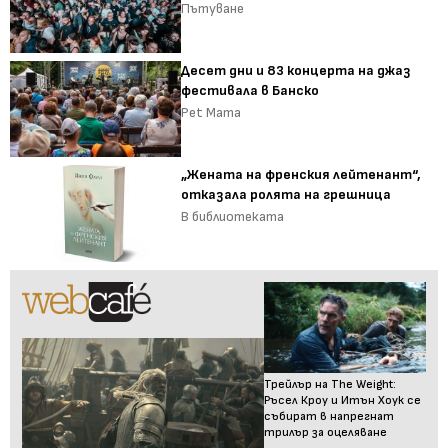
Пътуване
Десет дни и 83 концерта на джаз
фестивала в Банско
Pet Mama
„Жената на френския лейтенант“,
отказала ролята на грешница
В библиотеката
Трейлър на The Weight:
Ръсел Кроу и Итън Хоук се
събират в напрегнат
трилър за оцеляване