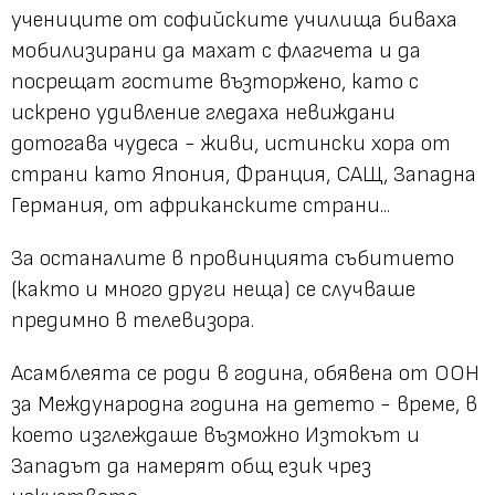
учениците от софийските училища биваха
мобилизирани да махат с флагчета и да
посрещат гостите възторжено, като с
искрено удивление гледаха невиждани
дотогава чудеса - живи, истински хора от
страни като Япония, Франция, САЩ, Западна
Германия, от африканските страни...
За останалите в провинцията събитието
(както и много други неща) се случваше
предимно в телевизора.
Асамблеята се роди в година, обявена от ООН
за Международна година на детето - време, в
което изглеждаше възможно Изтокът и
Западът да намерят общ език чрез