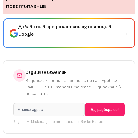
Добави ни в предпочитани източници в
→
Google
Седмичен бюлетин
Задоволи любопитството си по най-удобния
начин — най-интересните статии директно в
пощата ти.
Без спам. Можеш да се отпишеш по всяко време.