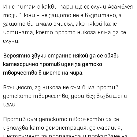
И не питам с какви пари ще се случи Асамблея
този 1 юни - не защото не е възпитано, а
защото би имало смисъл, ако някой каже
истината, което просто никога няма да се
случи.
Вероятно звучи странно някой да се обяви
категорично против идея за детско
творчество в името на мира.
Всъщност, аз никога не съм била против
детското творчество, дори без възвишени
цели.
Против съм детското творчество да се
използва като демонстрация, декларация,
инструмент за пропаганда и прокарване на