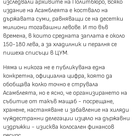
изследвали архивите на Политбюро, всяко
издание на Асамблеята е коствало на
държавата суми, равняващи се на десетки
милиони тогавашни левове. И то във
времена, в които средната заплата е около
150-180 лева, а за хладилник и пералня се
пишеха списъци в ЦУМ.
Няма и никога не е публикувана една
конкретна, официална цифра, която да
обобщава колко точно е струвала
Асамблеята, но е ясно, че организирането на
събитие от такъв мащаб - посрещане,
хранене, настаняване и забавление на хиляди
чуждестранни делегации изцяло на държавни
издръжки - изисква колосален финансов
ресурс.