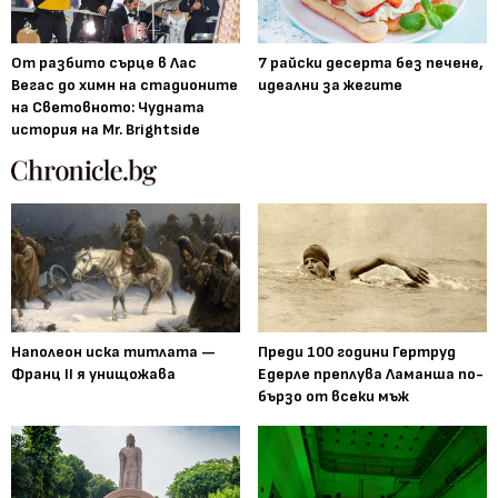
От разбито сърце в Лас
7 райски десерта без печене,
Вегас до химн на стадионите
идеални за жегите
на Световното: Чудната
история на Mr. Brightside
Наполеон иска титлата —
Преди 100 години Гертруд
Франц II я унищожава
Едерле преплува Ламанша по-
бързо от всеки мъж