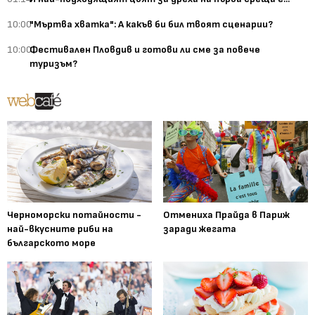
10:00
"Мъртва хватка": А какъв би бил твоят сценарии?
10:00
Фестивален Пловдив и готови ли сме за повече
туризъм?
Черноморски потайности -
Отмениха Прайда в Париж
най-вкусните риби на
заради жегата
българското море