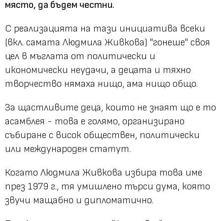
място, да бъдем честни.
С реализацията на тази инициатива всеки
(вкл. самата Людмила Живкова) "гонеше" своя
цел в мъглата от политически и
икономически неудачи, а децата и тяхно
творчество нямаха нищо, ама нищо общо.
За щастливите деца, които не знаят що е то
асамблея - това е голямо, организирано
събиране с висок обществен, политически
или международен статут.
Когато Людмила Живкова избира това име
през 1979 г., тя умишлено търси дума, която
звучи мащабно и дипломатично.