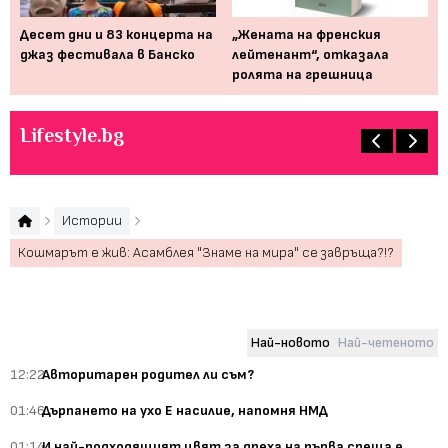
Десет дни и 83 концерта на
„Жената на френския
Мю
джаз фестивала в Банско
лейтенант“, отказала
от
ролята на грешница
пр
Lifestyle.bg
Истории
Кошмарът е жив: Асамблея "Знаме на мира" се завръща?!?
Най-новото
Най-четеното
12:22
Авторитарен родител ли съм?
01:46
Дърпането на ухо Е насилие, напомня НМД
01:14
И най-подходящият цвят за дреха на първа среща е...