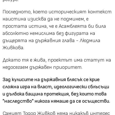
Последното, което историческият контекст
наистина изисква да не подминем, е
простата истина, че е Асамблеята би била
абсолютно немислима без фигурата на
дъщерята на държавния глава - Людмила
Живкова.
Докато тя е жива, проектът има статут на
недосегаем държавен приоритет.
Зад кулисите на държавния блясък се крие
сложна игра на власт, идеологически сблъсъци
и дълбока бащина протекция, без които това
"наследство" никога нямаше да се осъществи.
Самият Тодор Живков няма никакъв интерес