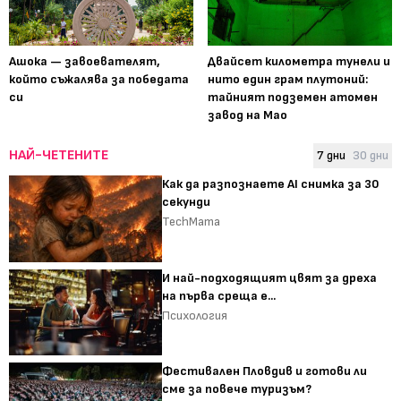
Ашока — завоевателят,
Двайсет километра тунели и
който съжалява за победата
нито един грам плутоний:
си
тайният подземен атомен
завод на Мао
НАЙ-ЧЕТЕНИТЕ
7 дни
30 дни
Как да разпознаете AI снимка за 30
секунди
TechMama
И най-подходящият цвят за дреха
на първа среща е...
Психология
Фестивален Пловдив и готови ли
сме за повече туризъм?