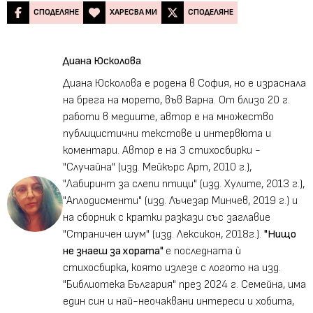
СПОДЕЛЯНЕ
ХАРЕСВА МИ
СПОДЕЛЯНЕ
Диана Юсколова
Диана Юсколова е родена в София, но е израснала
на брега на морето, във Варна. От близо 20 г.
работи в медиите, автор е на множество
публицистични текстове и интервюта и
коментари. Автор е на 3 стихосбирки -
"Случайна" (изд. Мейкърс Арт, 2010 г.),
"Лабиринт за слепи птици" (изд. Хулите, 2013 г.),
"Аплодисменти" (изд. Лъчезар Минчев, 2019 г.) и
на сборник с кратки разкази със заглавие
"Страничен шум" (изд. Лексикон, 2018г.).
"Нищо
не знаеш за хората"
е последната ѝ
стихосбирка, която излезе с логото на изд.
"Библиотека България" през 2024 г. Семейна, има
един син и най-неочаквани интереси и хобита,