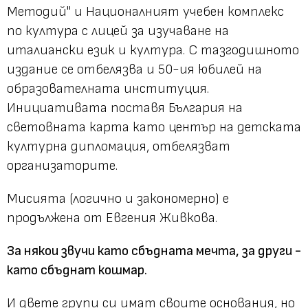
Методий" и Националният учебен комплекс
по култура с лицей за изучаване на
италиански език и култура. С тазгодишното
издание се отбелязва и 50-ия юбилей на
образователната институция.
Инициативата поставя България на
световната карта като център на детската
културна дипломация, отбелязват
организаторите.
Мисията (логично и закономерно) е
продължена от Евгения Живкова.
За някои звучи като сбъдната мечта, за други -
като сбъднат кошмар.
И двете групи си имат своите основания, но