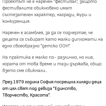
Проектът не е наречен "фестивал", защото
фестивалите обикновено имат
състезателен характер, награди, жури и
конкуренция.
Наречен е асамблея, за да се подчертае, че
децата се събират като малки дипломати на
едно своеобразно "детско ООН".
На практика е малко по- различно, но ние,
хората от това време и тази държава, общо
взето сме свикнали...
През 1979 година София посрещна хиляди деца
от цял свят под девиза "Единство,
Творчество, Красота".