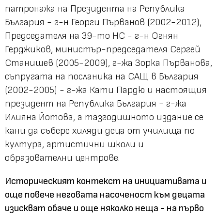
патронажа на Президента на Република
България - г-н Георги Първанов (2002-2012),
Председателя на 39-то НС - г-н Огнян
Герджиков, министър-председателя Сергей
Станишев (2005-2009), г-жа Зорка Първанова,
съпругата на посланика на САЩ в България
(2002-2005) - г-жа Кати Пардю и настоящия
президент на Република България - г-жа
Илияна Йотова, а тазгодишното издание се
кани да събере хиляди деца от училища по
култура, артистични школи и
образователни центрове.
Историческият контекст на инициативата и
още повече неговата насоченост към децата
изискват обаче и още няколко неща - на първо