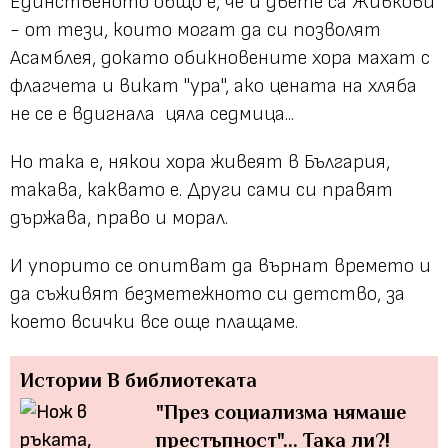
Единственото общо е, че и двете са Живкови
- от тези, които могат да си позволят
Асамблея, докато обикновените хора махат с
флагчета и викат "ура", ако цената на хляба
не се е вдигнала цяла седмица...
Но така е, някои хора живеят в България,
такава, каквато е. Други сами си правят
държава, право и морал.
И упорито се опитват да върнат времето и
да съживят безметежното си детство, за
което всички все още плащаме.
Истории
В библиотеката
"През социализма нямаше
престъпност"... Така ли?!