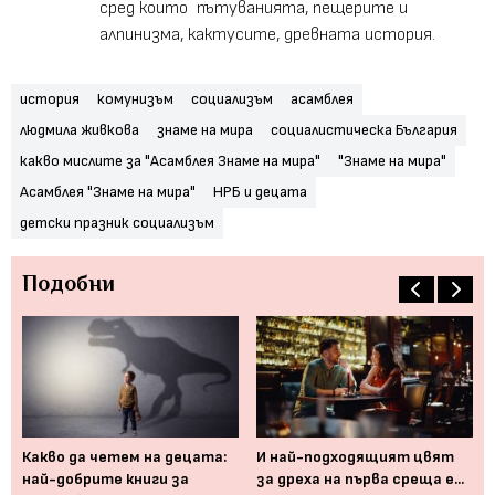
сред които пътуванията, пещерите и
алпинизма, кактусите, древната история.
история
комунизъм
социализъм
асамблея
людмила живкова
знаме на мира
социалистическа България
какво мислите за "Асамблея Знаме на мира"
"Знаме на мира"
Асамблея "Знаме на мира"
НРБ и децата
детски празник социализъм
Подобни
рия
Какво да четем на децата:
И най-подходящият цвят
Въ
най-добрите книги за
за дреха на първа среща е...
съ