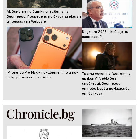
Любимите ни битки от света на
Вестерос: Подредени по вкуса за екшън
и зрелища на Webcafe
Бюджет 2026 - кой ще ни
даде пари?!
iPhone 18 Pro Max - по-цветен, но и по-
Трети сезон на “Домът на
съкрушителен за джоба
дракона” (ревю без
спойлери): Вестерос
отново кърви по-красиво
от всякога