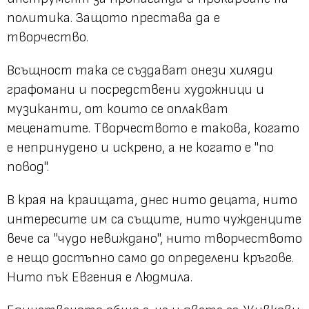
политика. Защото престава да е
творчество.
Всъщност така се създават онези хиляди
графомани и посредствени художници и
музиканти, от които се оплакват
меценатите. Творчеството е такова, когато
е непринудено и искрено, а не когато е "по
повод".
В края на краищата, днес нито децата, нито
интересите им са същите, нито чужденците
вече са "чудо невиждано", нито творчеството
е нещо достъпно само до определени кръгове.
Нито пък Евгения е Людмила.