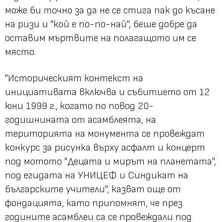
може би точно за да не се стига пак до късане
на ризи и "кой е по-по-най", беше добре да
оставим мъртвите на полагащото им се
място.
"Историческият контекст на
инициативата включва и събитието от 12
юни 1999 г., когато по повод 20-
годишнината от асамблеята, на
територията на монумента се провеждат
конкурс за рисунка върху асфалт и концерт
под мотото "Децата и мирът на планетата",
под егидата на УНИЦЕФ и Синдикат на
българските учители", казват още от
фондацията, като припомнят, че през
годините асамблеи са се провеждали под