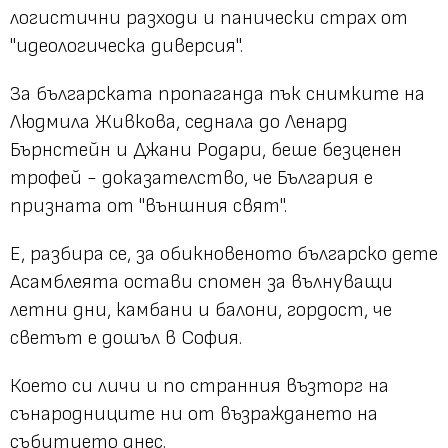
логистични разходи и панически страх от
"идеологическа диверсия".
За българската пропаганда пък снимките на
Людмила Живкова, седнала до Ленард
Бърнстейн и Джани Родари, беше безценен
трофей - доказателство, че България е
призната от "външния свят".
Е, разбира се, за обикновеното българско дете
Асамблеята остави спомен за вълнуващи
летни дни, камбани и балони, гордост, че
светът е дошъл в София.
Което си личи и по странния възторг на
сънародниците ни от възраждането на
събитието днес.