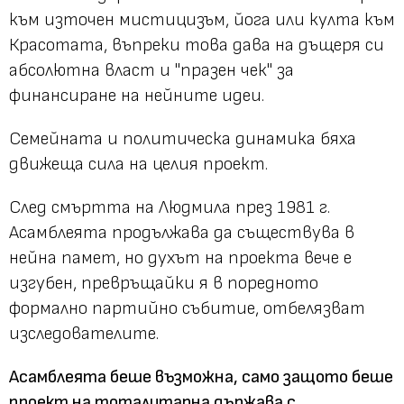
към източен мистицизъм, йога или култа към
Красотата, въпреки това дава на дъщеря си
абсолютна власт и "празен чек" за
финансиране на нейните идеи.
Семейната и политическа динамика бяха
движеща сила на целия проект.
След смъртта на Людмила през 1981 г.
Асамблеята продължава да съществува в
нейна памет, но духът на проекта вече е
изгубен, превръщайки я в поредното
формално партийно събитие, отбелязват
изследователите.
Асамблеята беше възможна, само защото беше
проект на тоталитарна държава с