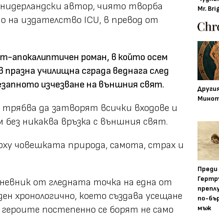
 нидерландски автор, чиято творба
Mr. Bri
то на издателство ICU, в превод от
ост-апокалиптичен роман, в който осем
в празна училищна сграда веднага след
езапното изчезване на външния свят.
Други
Минот
 трябва да затворят всички входове и
 без никаква връзка с външния свят.
ху човешката природа, самота, страх и
Преди
Гертр
дневник от гледната точка на една от
препл
ен хронологично, което създава усещане
по-бъ
мъж
о героите постепенно се борят не само