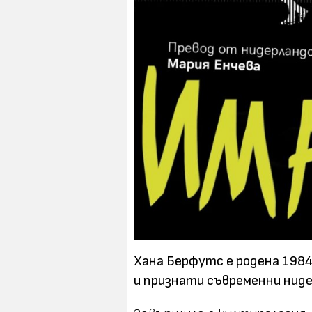
Хана Берфутс е родена 1984
и признати съвременни ниде