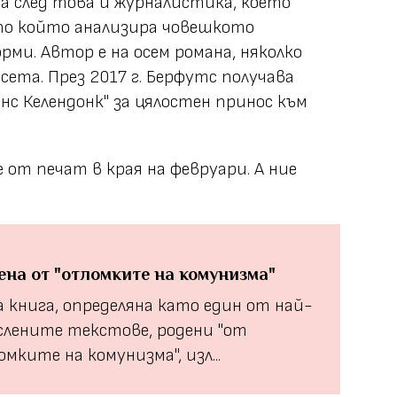
 а след това и журналистика, което
 по който анализира човешкото
ми. Автор е на осем романа, няколко
есета. През 2017 г. Берфутс получава
с Келендонк" за цялостен принос към
е от печат в края на февруари. А ние
ена от "отломките на комунизма"
 книга, определяна като един от най-
слените текстове, родени "от
мките на комунизма", изл...