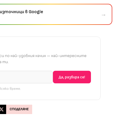
източници в Google
→
и по най-удобния начин — най-интересните
 ти.
сяко време.
СПОДЕЛЯНЕ