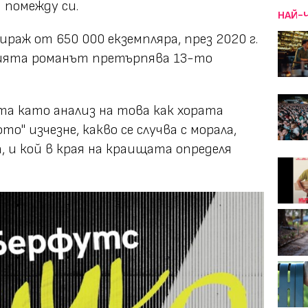
 помежду си.
НАЙ-
ираж от 650 000 екземпляра, през 2020 г.
ията романът претърпява 13-то
а като анализ на това как хората
о" изчезне, какво се случва с морала,
, и кой в края на краищата определя