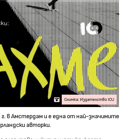
Снимка: Издателство ICU
 г. в Амстердам и е една от най-значимите
рландски авторки.