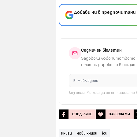
Добави ни в предпочитани 
Седмичен бюлетин
Задоволи любопитството с
статии директно в пощата
Без спам. Можеш да се отпишеш по в
СПОДЕЛЯНЕ
ХАРЕСВА МИ
книги
нови книги
icu