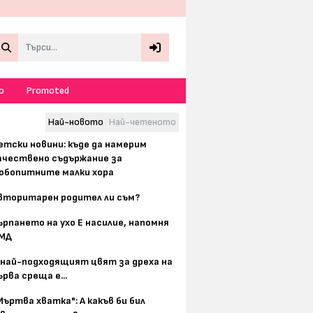
Search
о
Promoted
Най-новото
Най-четеното
етски новини: къде да намерим
ачествено съдържание за
юбопитните малки хора
вторитарен родител ли съм?
ърпането на ухо Е насилие, напомня
МД
 най-подходящият цвят за дреха на
ърва среща е...
Мъртва хватка": А какъв би бил