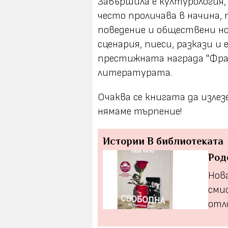
Завършила е културология,
често проличава в начина,
поведение и обществени нор
сценария, пиеси, разкази и 
престижната награда "Фран
литературата.
Очаква се книгата да излез
нямаме търпение!
Истории
В библиотеката
Род
Нова
сми
отло