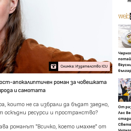
т
Черно
потай
вкусн
Снимка: Издателство ICU
бълга
 пост-апокалиптичен роман за човешката
ирода и самотата
а, които не са избрали да бъдат заедно,
От ра
ят оскъдни ресурси и пространство?
Лас Ве
стади
Свето
ава романът "Всичко, което имахме" от
Чудна