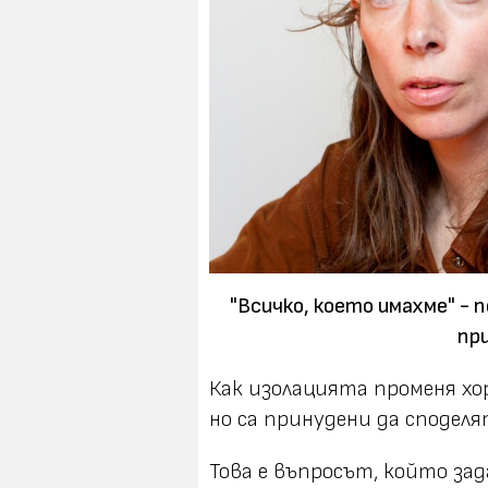
"Всичко, което имахме" -
пр
Как изолацията променя хор
но са принудени да сподел
Това е въпросът, който зад