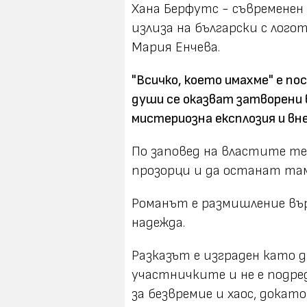
Хана Берфутс - съвременен
излиза на български с лого
Мария Енчева.
"Всичко, което имахме" е п
души се оказват затворени 
мистериозна експлозия и вн
По заповед на властите те
прозорци и да останат там
Романът е размишление вър
надежда.
Разказът е изграден като 
участничките и не е подред
за безвремие и хаос, докат