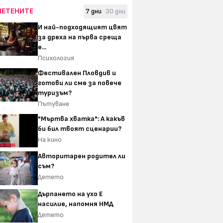
ЧЕТЕНИТЕ
7 дни
30 дни
И най-подходящият цвят
за дреха на първа среща
е...
Психология
Фестивален Пловдив и
готови ли сме за повече
туризъм?
Пътуване
"Мъртва хватка": А какъв
би бил твоят сценарии?
На кино
Авторитарен родител ли
съм?
Детето
Дърпането на ухо Е
насилие, напомня НМД
Детето