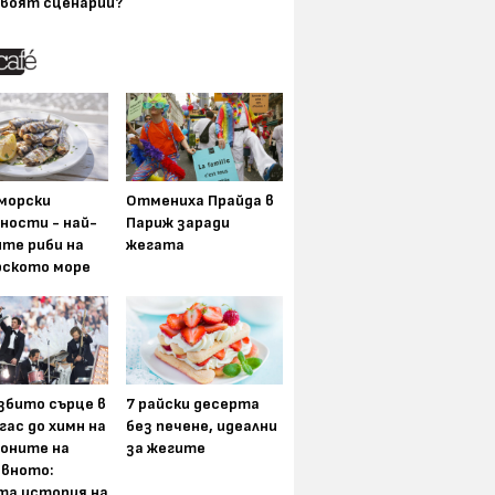
воят сценарии?
морски
Отмениха Прайда в
ности - най-
Париж заради
ите риби на
жегата
рското море
збито сърце в
7 райски десерта
гас до химн на
без печене, идеални
оните на
за жегите
вното:
та история на