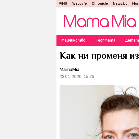
WMG
Webcafe
Chronicle
News.bg
Mon
Майчинство
TechMama
Детет
Как ни променя и
MamaMia
22.01.2026, 15:25