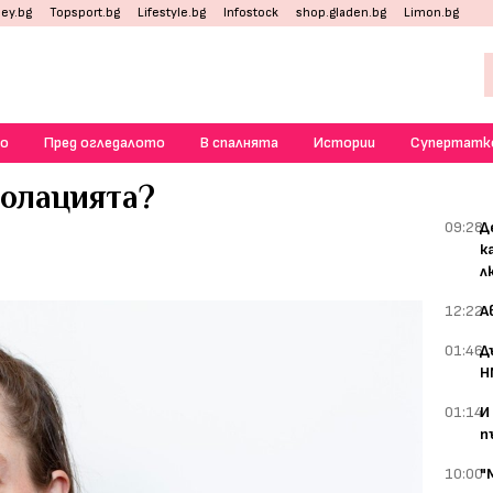
ey.bg
Topsport.bg
Lifestyle.bg
Infostock
shop.gladen.bg
Limon.bg
о
Пред огледалото
В спалнята
Истории
Супертатк
золацията?
09:28
Д
к
л
12:22
А
01:46
Д
Н
01:14
И
п
10:00
"