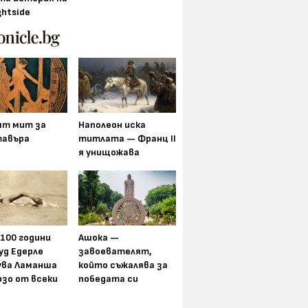
ghtside
ят мит за
Наполеон иска
авъра
титлата — Франц II
я унищожава
 100 години
Ашока —
уд Едерле
завоевателят,
ува Ламанша
който съжалява за
рзо от всеки
победата си