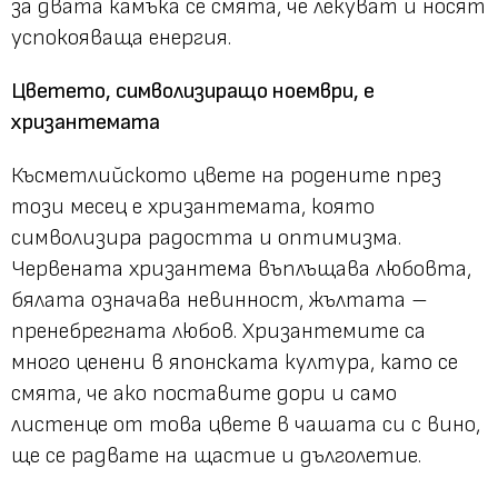
за двата камъка се смята, че лекуват и носят
успокояваща енергия.
Цветето, символизиращо ноември, е
хризантемата
Късметлийското цвете на родените през
този месец е хризантемата, която
символизира радостта и оптимизма.
Червената хризантема въплъщава любовта,
бялата означава невинност, жълтата –
пренебрегната любов. Хризантемите са
много ценени в японската култура, като се
смята, че ако поставите дори и само
листенце от това цвете в чашата си с вино,
ще се радвате на щастие и дълголетие.