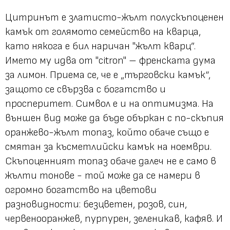
Цитринът е златисто-жълт полускъпоценен
камък от голямото семейство на кварца,
като някога е бил наричан "жълт кварц”.
Името му идва от "citron" – френската дума
за лимон. Приема се, че е „търговски камък“,
защото се свързва с богатство и
просперитет. Символ е и на оптимизма. На
външен вид може да бъде объркан с по-скъпия
оранжево-жълт топаз, който обаче също е
смятан за късметлийски камък на ноември.
Скъпоценният топаз обаче далеч не е само в
жълти тонове - той може да се намери в
огромно богатство на цветови
разновидности: безцветен, розов, син,
червенооранжев, пурпурен, зеленикав, кафяв. И