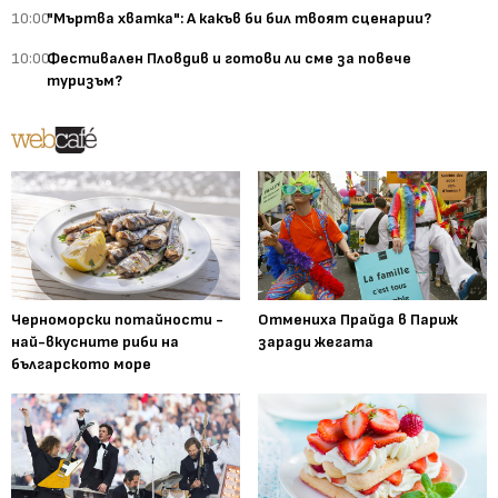
10:00
"Мъртва хватка": А какъв би бил твоят сценарии?
10:00
Фестивален Пловдив и готови ли сме за повече
туризъм?
Черноморски потайности -
Отмениха Прайда в Париж
най-вкусните риби на
заради жегата
българското море