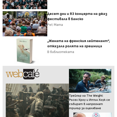
Десет дни и 83 концерта на джаз
фестивала в Банско
Pet Mama
„Жената на френския лейтенант“,
отказала ролята на грешница
В библиотеката
Трейлър на The Weight:
Ръсел Кроу и Итън Хоук се
събират в напрегнат
трилър за оцеляване