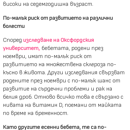
високи на седемгодишна възраст.
По-малък риск от развитието на различни
болести
Според
изследване на Оксфордския
университет,
бебетата, родени през
ноември, имат по-малък риск от
развитието на множествена склероза по-
късно в живота. Други изследвания свързват
родените през ноември с по-малък шанс от
развитие на сърдечни проблеми и рак на
белия дроб. Отново всичко това е свързано с
нивата на витамин D, поемани от майката
по време на бременност.
Като другите есенни бебета, те са по-