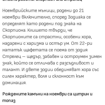
Ноемврийските мъници, родени до 21
ноември включително, според Зодиака се
определят като родени под знака на
Скорпиона. Клишето твърди, че
Скорпионите са страстни, особени хора,
надарени с харизма и остър ум. От 22-ри
нататък щафетата се поема от зодия
Стрелец – щедър, забавен и остроумен зимен
знак, който се отличава с разсъдливост и
талант. И двете зодии обединяват хора със
силен характер, воля и склонност към
доминация.
Рождените камъни на ноември са цитрин и
топаз