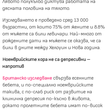
Лявото полукълбо диктува работата на
дясната половина на тялото.
Изследването е проведено сред 13 000
възрастни, от които 7.5% от жените и 8.8%
от мъжете са били левичари. Най-много от
рождените дати на мъжете се оказва, че са
били в дните между Хелоуин и Нова година.
Ноемврийските хора не са депресивни –
напротив
Британско изследване
свързва есенните
бебета, и по-специално ноемврийските
такива, с по-слаб риск от развитие на
клинична депресия по-късно в живота,
докато пролетните бебета имат по-висок