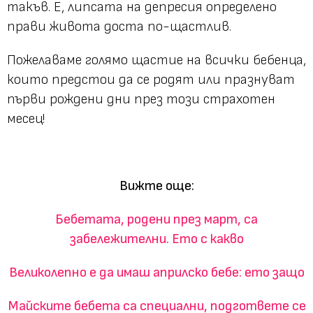
такъв. Е, липсата на депресия определено
прави живота доста по-щастлив.
Пожелаваме голямо щастие на всички бебенца,
които предстои да се родят или празнуват
първи рождени дни през този страхотен
месец!
Вижте още:
Бебетата, родени през март, са
забележителни. Ето с какво
Великолепно е да имаш априлско бебе: ето защо
Майските бебета са специални, подгответе се