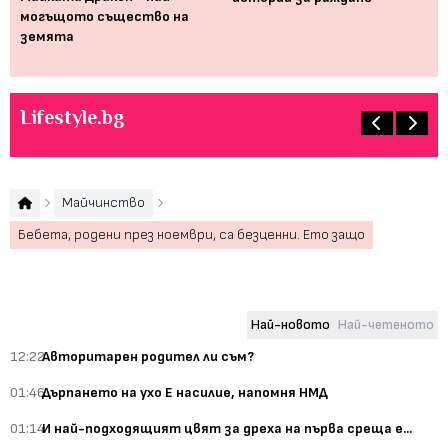
могъщото същество на
пр
земята
оп
Lifestyle.bg
Майчинство
Бебета, родени през ноември, са безценни. Ето защо
Най-новото
Най-четеното
12:22
Авторитарен родител ли съм?
01:46
Дърпането на ухо Е насилие, напомня НМД
01:14
И най-подходящият цвят за дреха на първа среща е...