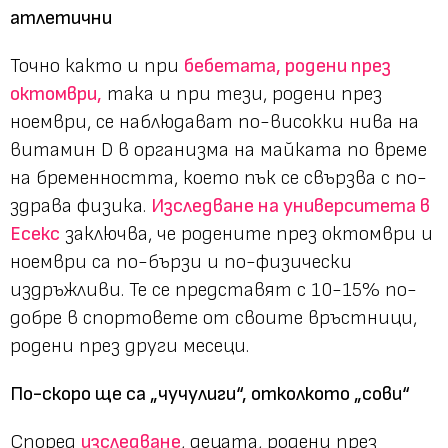
атлетични
Точно както и при
бебетата, родени през
октомври,
така и при тези, родени през
ноември, се наблюдават по-високки нива на
витамин D в организма на майката по време
на бременността, което пък се свързва с по-
здрава физика.
Изследване на университета в
Есекс
заключва, че родените през октомври и
ноември са по-бързи и по-физически
издръжливи. Те се представят с 10-15% по-
добре в спортовете от своите връстници,
родени през други месеци.
По-скоро ще са „чучулиги“, отколкото „сови“
Според
изследване
, децата, родени през