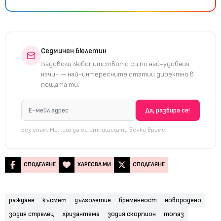
Седмичен бюлетин
Задоволи любопитството си по най-удобния
начин — най-интересните статии директно в
пощата ти.
Без спам. Можеш да се отпишеш по всяко време.
СПОДЕЛЯНЕ
ХАРЕСВА МИ
СПОДЕЛЯНЕ
раждане
късмет
дълголетие
бременност
новородено
зодия стрелец
хризантема
зодия скорпион
топаз