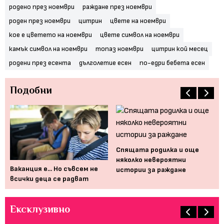
родено през ноември
раждане през ноември
роден през ноември
цитрин
цвете на ноември
кое е цветето на ноември
цвете символ на ноември
камък символ на ноември
топаз ноември
цитрин кой месец
родени през есента
дълголетие есен
по-едри бебета есен
Подобни
Спящата родилка и още
няколко невероятни
з
Ваканция е... Но съвсем не
Се
истории за раждане
всички деца се радват
на
Ексклузивно