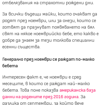
отбелязвания на страхотни рождени дни.
За всички бъдещи майки, които очакват да
родят през ноември, или за онези, които се
готвят да празнуват появяването на бял
свят на някое ноемврийско бебе, ето какво е
добре да знаем за тези толкова специални
есенни същества.
Генерално през ноември се раждат по-малко
бебета
Интересен факт е, че ноември е сред
месеците, в които се раждат най-малко
бебета. Това поне показва
американска база
данни на родените през 2016 година.
За
разлика от септември, за който вече