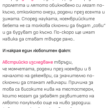
пролетта и лятото обикновено си лягат по-
късно, отколкото онези, родени през есента и
зимата. Според науката, ноемврийските
бебета не са толкова склонни да бъдат „сови“
и да будуват до късно. По-скоро ще имат
навика да стават твърде рано...
И накрая един любопитен факт:
Австрийско изследване
твръди,
че момчетата, родени през ноември и в
началото на декември, са значително по-
склонни да станат левичари. Причина за
това са високите нива на тестостерон,
които могат да забавят развитието на
лявото полукълбо още на ниво зародиш.