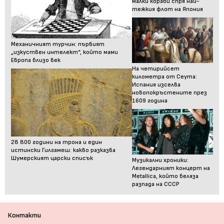
малки кораби спря най-
тежкия флот на Япония
Механичният турчин: първият
„изкуствен интелект“, който мами
Европа близо век
На четирийсет
километра от Сеута:
Испания изселва
новопокръстените през
1609 година
28 800 години на трона и един
истински Гилгамеш: какво разказва
Шумерският царски списък
Музикални хроники:
Легендарният концерт на
Metallica, който беляза
разпада на СССР
Контакти