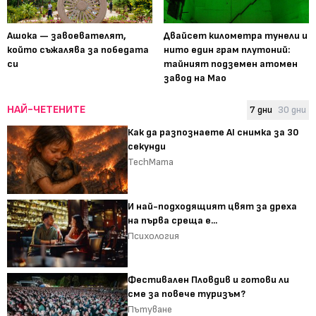
Ашока — завоевателят,
Двайсет километра тунели и
който съжалява за победата
нито един грам плутоний:
си
тайният подземен атомен
завод на Мао
НАЙ-ЧЕТЕНИТЕ
7 дни
30 дни
Как да разпознаете AI снимка за 30
секунди
TechMama
И най-подходящият цвят за дреха
на първа среща е...
Психология
Фестивален Пловдив и готови ли
сме за повече туризъм?
Пътуване