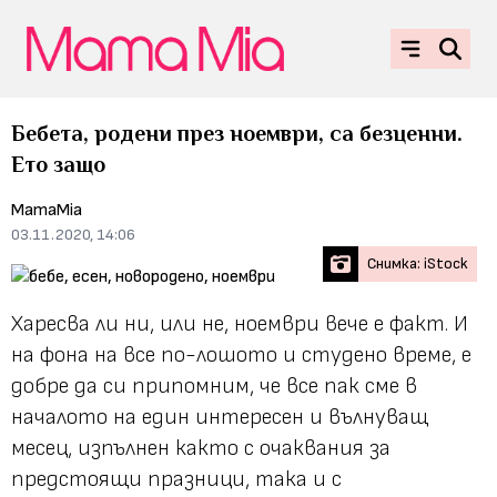
Бебета, родени през ноември, са безценни.
Ето защо
MamaMia
03.11.2020, 14:06
Снимка: iStock
Харесва ли ни, или не, ноември вече е факт. И
на фона на все по-лошото и студено време, e
добре да си припомним, че все пак сме в
началото на един интересен и вълнуващ
месец, изпълнен както с очаквания за
предстоящи празници, така и с