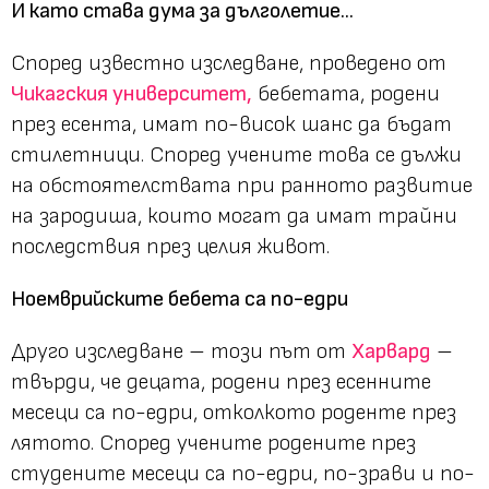
И като става дума за дълголетие...
Според известно изследване, проведено от
Чикагския университет,
бебетата, родени
през есента, имат по-висок шанс да бъдат
стилетници. Според учените това се дължи
на обстоятелствата при ранното развитие
на зародиша, които могат да имат трайни
последствия през целия живот.
Ноемврийските бебета са по-едри
Друго изследване – този път от
Харвард
–
твърди, че децата, родени през есенните
месеци са по-едри, отколкото роденте през
лятото. Според учените родените през
студените месеци са по-eдри, по-зрави и по-