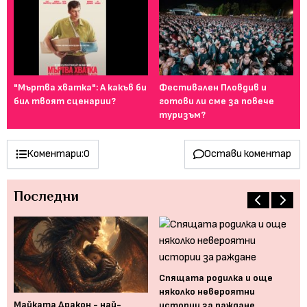
т
"Мъртва хватка": А какъв би
Фестивален Пловдив и
Ка
..
бил твоят сценарии?
готови ли сме за повече
сн
туризъм?
Коментари:
0
Остави коментар
Последни
Спящата родилка и още
 се
няколко невероятни
Майката Дракон - най-
Ка
истории за раждане