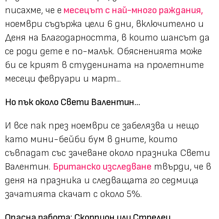
писахме, че е
месецът с най-много раждания,
ноември съдържа цели 6 дни, включително и
Деня на Благодарността, в които шансът да
се роди дете е по-малък. Обясненията може
би се крият в студенината на пролетните
месеци февруари и март...
Но пък около Свети Валентин...
И все пак през ноември се забелязва и нещо
като мини-бейби бум в дните, които
съвпадат със зачеване около празника Свети
Валентин.
Британско изследване
твърди, че в
деня на празника и следващата го седмица
зачатията скачат с около 5%.
Опасна работа: Скорпион или Стрелец