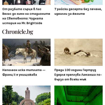
От разбито сърце в Лас
7 райски десерта без печене,
Вегас до химн на стадионите
идеални за жегите
на Световното: Чудната
история на Mr. Brightside
Наполеон иска титлата —
Преди 100 години Гертруд
Франц II я унищожава
Едерле преплува Ламанша по-
бързо от всеки мъж