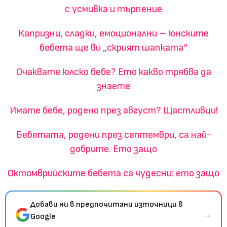
с усмивка и търпение
Капризни, сладки, емоционални – юнските
бебета ще ви „скрият шапката“
Очаквате юлско бебе? Ето какво трябва да
знаете
Имате бебе, родено през август? Щастливци!
Бебетата, родени през септември, са най-
добрите. Ето защо
Октомврийските бебета са чудесни: ето защо
Добави ни в предпочитани източници в
→
Google