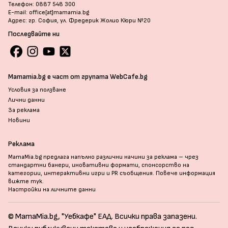
Телефон: 0887 548 300
E-mail: office[at]mamamia.bg
Адрес: гр. София, ул. Фредерик Жолио Кюри №20
Последвайте ни
Mamamia.bg е част от групата WebCafe.bg
Условия за ползване
Лични данни
За реклама
Новини
Реклама
MamaMia.bg предлага напълно различни начини за реклама – чрез
стандартни банери, иновативни формати, спонсорство на
категории, интерактивни игри и PR съобщения. Повече информация
вижте тук
.
Настройки на личните данни
© MamaMia.bg, "Уебкафе" ЕАД. Всички права запазени.