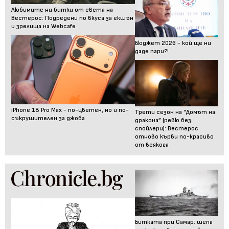
Любимите ни битки от света на
Вестерос: Подредени по вкуса за екшън
и зрелища на Webcafe
Бюджет 2026 - кой ще ни
даде пари?!
iPhone 18 Pro Max - по-цветен, но и по-
Трети сезон на “Домът на
съкрушителен за джоба
дракона” (ревю без
спойлери): Вестерос
отново кърви по-красиво
от всякога
Битката при Самар: шепа