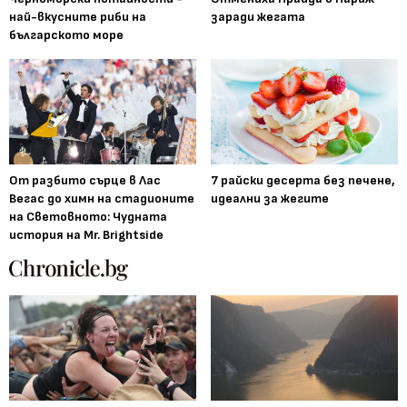
най-вкусните риби на
заради жегата
българското море
От разбито сърце в Лас
7 райски десерта без печене,
Вегас до химн на стадионите
идеални за жегите
на Световното: Чудната
история на Mr. Brightside