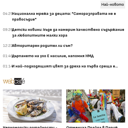
Най-новото
04:29
Национална мрежа за децата: "Саморазправата не е
правосъдие"
09:28
Детски новини: къде да намерим качествено съдържание
за любопитните малки хора
12:22
Авторитарен родител ли съм?
01:46
Дърпането на ухо Е насилие, напомня НМД
01:14
И най-подходящият цвят за дреха на първа среща е...
Черноморски потайности -
Отмениха Прайда в Париж