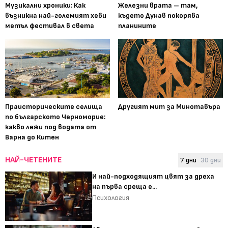
Музикални хроники: Как
Железни врата – там,
възникна най-големият хеви
където Дунав покорява
метъл фестивал в света
планините
Праисторическите селища
Другият мит за Минотавъра
по българското Черноморие:
какво лежи под водата от
Варна до Китен
НАЙ-ЧЕТЕНИТЕ
7 дни
30 дни
И най-подходящият цвят за дреха
на първа среща е...
Психология