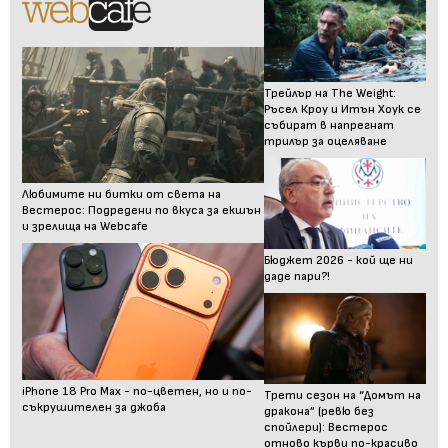
Трейлър на The Weight:
Ръсел Кроу и Итън Хоук се
събират в напрегнат
трилър за оцеляване
Любимите ни битки от света на
Вестерос: Подредени по вкуса за екшън
и зрелища на Webcafe
Бюджет 2026 - кой ще ни
даде пари?!
iPhone 18 Pro Max - по-цветен, но и по-
Трети сезон на “Домът на
съкрушителен за джоба
дракона” (ревю без
спойлери): Вестерос
отново кърви по-красиво