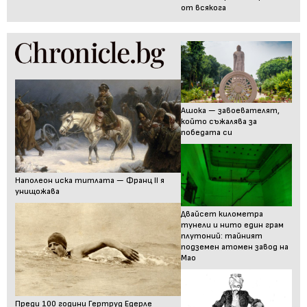
от всякога
Ашока — завоевателят,
който съжалява за
победата си
Наполеон иска титлата — Франц II я
унищожава
Двайсет километра
тунели и нито един грам
плутоний: тайният
подземен атомен завод на
Мао
Преди 100 години Гертруд Едерле