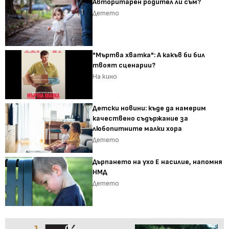
Авторитарен родител ли съм?
Детето
"Мъртва хватка": А какъв би бил
твоят сценарии?
На кино
Детски новини: къде да намерим
качествено съдържание за
любопитните малки хора
Детето
Дърпането на ухо Е насилие, напомня
НМД
Детето