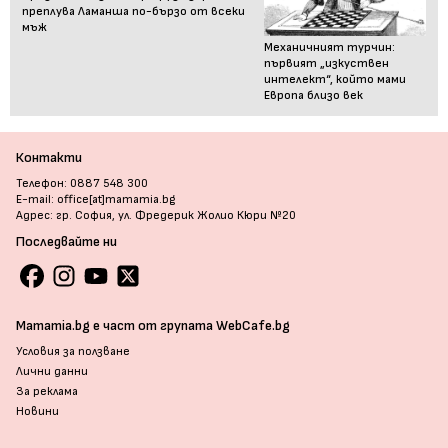
преплува Ламанша по-бързо от всеки
мъж
Механичният турчин:
първият „изкуствен
интелект“, който мами
Европа близо век
Контакти
Телефон: 0887 548 300
E-mail: office[at]mamamia.bg
Адрес: гр. София, ул. Фредерик Жолио Кюри №20
Последвайте ни
Mamamia.bg е част от групата WebCafe.bg
Условия за ползване
Лични данни
За реклама
Новини