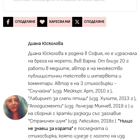
СПОДЕЛЯНЕ
ХАРЕСВА МИ
СПОДЕЛЯНЕ
Диана Юсколова
Диана Юсколова е родена в София, но е израснала
на брега на морето, във Варна. От близо 20 г.
работи в медиите, автор е на множество
публицистични текстове и интервюта и
коментари. Автор е на 3 стихосбирки -
"Случайна" (изд. Мейкърс Арт, 2010 г.),
"Лабиринт за слепи птици" (изд. Хулите, 2013 г.),
"Аплодисменти" (изд. Лъчезар Минчев, 2019 г.) и
на сборник с кратки разкази със заглавие
"Страничен шум" (изд. Лексикон, 2018г.).
"Нищо
не знаеш за хората"
е последната ѝ
стихосбирка, която излезе с логото на изд.