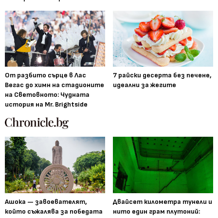
От разбито сърце в Лас
7 райски десерта без печене,
Вегас до химн на стадионите
идеални за жегите
на Световното: Чудната
история на Mr. Brightside
Ашока — завоевателят,
Двайсет километра тунели и
който съжалява за победата
нито един грам плутоний: