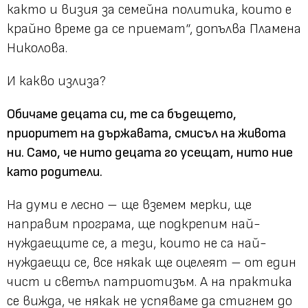
както и визия за семейна политика, които е
крайно време да се приемат“,
допълва Пламена
Николова.
И какво излиза?
Обичаме децата си, те са бъдещето,
приоритет на държавата, смисъл на живота
ни. Само, че нито децата го усещат, нито ние
като родители.
На думи е лесно – ще вземем мерки, ще
направим програма, ще подкрепим най-
нуждаещите се, а тези, които не са най-
нуждаещи се, все някак ще оцелеят – от един
чист и светъл патриотизъм. А на практика
се вижда, че някак не успяваме да стигнем до