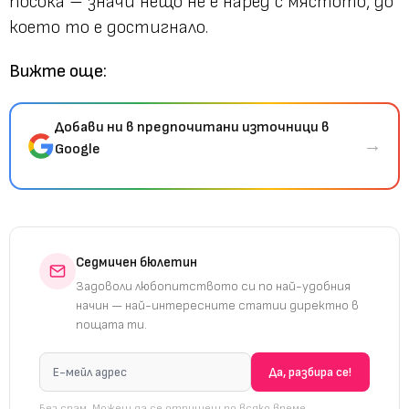
посока – значи нещо не е наред с мястото, до
което то е достигнало.
Вижте още:
Добави ни в предпочитани източници в
→
Google
Седмичен бюлетин
Задоволи любопитството си по най-удобния
начин — най-интересните статии директно в
пощата ти.
Без спам. Можеш да се отпишеш по всяко време.