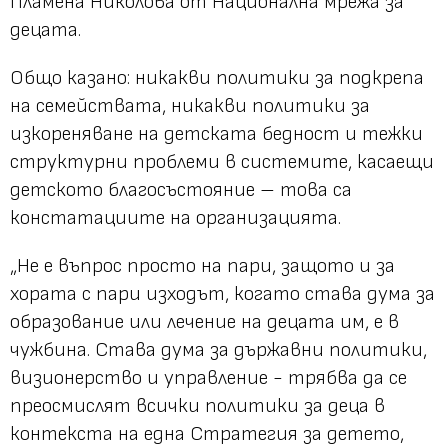
Пламена Николова от Национална мрежа за
децата.
Общо казано: никакви политики за подкрепа
на семействата, никакви политики за
изкореняване на детската бедност и тежки
структурни проблеми в системите, касаещи
детското благосъстояние – това са
констатациите на организацията.
„Не е въпрос просто на пари, защото и за
хората с пари изходът, когато става дума за
образование или лечение на децата им, е в
чужбина. Става дума за държавни политики,
визионерство и управление - трябва да се
преосмислят всички политики за деца в
контекста на една Стратегия за детето,