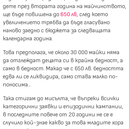
дете през втората година на майчинството,
ще бъде повишена до
650 лв,
след което
увеличението трябва да бъде гласувано
наново заедно с бюджета за следващата
календарна година.
Това предполага, че около 30 000 майки няма
да отглеждат децата си в крайна бедност, а
само в бедност. Макар че с 650 лв. бедността
едва ли се ликвидира, само става малко по-
поносима...
Така стигам до мисълта, че въпреки всички
категорични заявки и епизодични кампании,
в последните повече от 20 години не се е
случило кой-знае какво за това младите хора