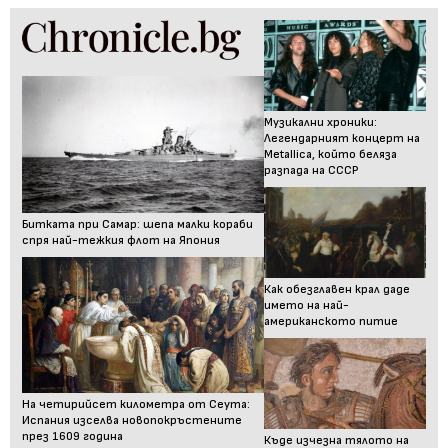
Музикални хроники:
Легендарният концерт на
Metallica, който беляза
разпада на СССР
Битката при Самар: шепа малки кораби
спря най-тежкия флот на Япония
Как обезглавен крал даде
името на най-
американското питие
На четирийсет километра от Сеута:
Испания изселва новопокръстените
през 1609 година
Къде изчезна тялото на