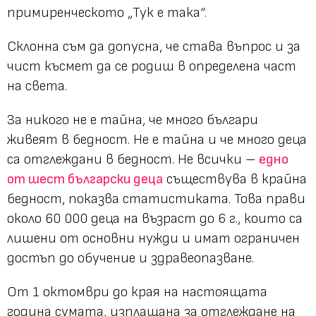
примиренческото
„Тук е така“.
Склонна съм да допусна, че става въпрос и за
чист късмет да се родиш в определена част
на света.
За никого не е тайна, че много българи
живеят в бедност. Не е тайна и че много деца
са отглеждани в бедност. Не всички –
едно
от шест български деца
съществува в крайна
бедност, показва статистиката. Това прави
около 60 000 деца на възраст до 6 г., които са
лишени от основни нужди и имат ограничен
достъп до обучение и здравеопазване.
От 1 октомври до края на настоящата
година сумата, изплащана за отглеждане на