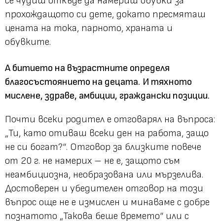
се чудиш откъде да намериш обувки за
прохождащото си дете, докато пресмяташ
цената на тока, парното, храната и
обувките.
А битието на възрастните определя
благосъстоянието на децата.
И тяхното
мислене, здраве, амбиции, граждански позиции.
Почти всеки родител е отговарял на въпроса:
„Ти, като отиваш всеки ден на работа, защо
не си богат?“
. Отговор за близките повече
от 20 г. не намерих – не е, защото съм
неамбициозна, необразована или мързелива.
Достоверен и убедителен отговор на този
въпрос още не е измислен и минаваме с добре
познатото
„Такова беше времето“
или с