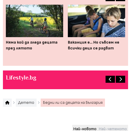
,
Няма кой да гледа децата
Ваканция е... Но съвсем не
Ка
та
през лятото
всички деца се радват
ви
ак
та
Lifestyle.bg
Детето
Бедни ли са децата на България
Най-новото
Най-четеното