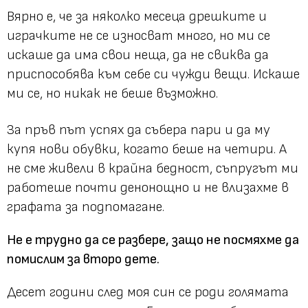
Вярно е, че за няколко месеца дрешките и
играчките не се износват много, но ми се
искаше да има свои неща, да не свиква да
приспособява към себе си чужди вещи. Искаше
ми се, но никак не беше възможно.
За пръв път успях да събера пари и да му
купя нови обувки, когато беше на четири. А
не сме живели в крайна бедност, съпругът ми
работеше почти денонощно и не влизахме в
графата за подпомагане.
Не е трудно да се разбере, защо не посмяхме да
помислим за второ дете.
Десет години след моя син се роди голямата