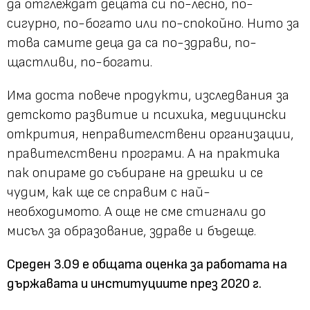
да отглеждат децата си по-лесно, по-
сигурно, по-богато или по-спокойно. Нито за
това самите деца да са по-здрави, по-
щастливи, по-богати.
Има доста повече продукти, изследвания за
детското развитие и психика, медицински
открития, неправителствени организации,
правителствени програми. А на практика
пак опираме до събиране на дрешки и се
чудим, как ще се справим с най-
необходимото. А още не сме стигнали до
мисъл за образование, здраве и бъдеще.
Среден 3.09 е общата оценка за работата на
държавата и институциите през 2020 г.