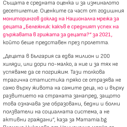
Същата е средната оценка и за изминалото
десетилетие. Оценките са част от годишния
мониторингов доклад на Национална мрежа за
децата „Бележник: какъв е средният успех на
държавата в грижата за децата?“ за 2021,
който беше представен през пролетта.
„Децата в България са едва милион и 200
хиляди, или дори по-малко, а ние и за тях не
успяваме да се погрижим. Тази толкова
трагична статистика пряко се отразява не
само върху живота на самите деца, но и върху
развитието на страната занапред, защото
това означава зле образовани, бедни и болни
ползватели на социалната система, а не
активни граждани“,
каза за Mamamia.bg