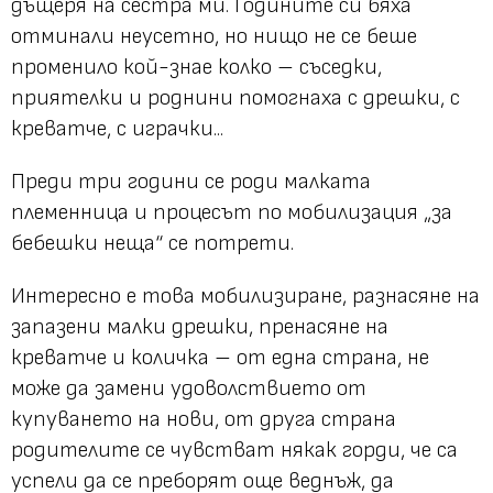
дъщеря на сестра ми. Годините си бяха
отминали неусетно, но нищо не се беше
променило кой-знае колко – съседки,
приятелки и роднини помогнаха с дрешки, с
креватче, с играчки...
Преди три години се роди малката
племенница и процесът по мобилизация „за
бебешки неща“ се потрети.
Интересно е това мобилизиране, разнасяне на
запазени малки дрешки, пренасяне на
креватче и количка – от една страна, не
може да замени удоволствието от
купуването на нови, от друга страна
родителите се чувстват някак горди, че са
успели да се преборят още веднъж, да