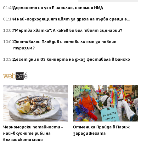
01:46
Дърпането на ухо Е насилие, напомня НМД
01:14
И най-подходящият цвят за дреха на първа среща е...
10:00
"Мъртва хватка": А какъв би бил твоят сценарии?
10:00
Фестивален Пловдив и готови ли сме за повече
туризъм?
10:30
Десет дни и 83 концерта на джаз фестивала в Банско
Черноморски потайности -
Отмениха Прайда в Париж
най-вкусните риби на
заради жегата
българското море