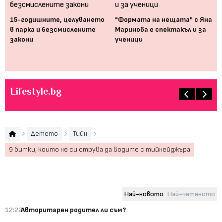
15-годишните, целуването
"Формата на нещата" с Яна
Но
в парка и безсмислените
Маринова е спектакъл и за
ча
закони
ученици
Lifestyle.bg
Детето
Тийн
9 битки, които не си струва да водите с тийнейджъра
Най-новото
Най-четеното
12:22
Авторитарен родител ли съм?