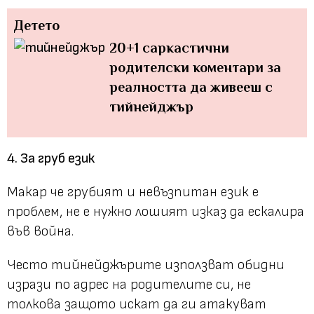
Детето
20+1 саркастични
родителски коментари за
реалността да живееш с
тийнейджър
4. За груб език
Макар че грубият и невъзпитан език е
проблем, не е нужно лошият изказ да ескалира
във война.
Често тийнейджърите използват обидни
изрази по адрес на родителите си, не
толкова защото искат да ги атакуват