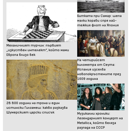
Битката при Самар: шепа
малки кораби спря най-
тежкия флот на Япония
Механичният турчин: първият
„изкуствен интелект“, който мами
Европа близо век
На четирийсет
километра от Сеута:
Испания изселва
новопокръстените през
1609 година
28 800 години на трона и един
истински Гилгамеш: какво разказва
Шумерският царски списък
Музикални хроники:
Легендарният концерт на
Metallica, който беляза
разпада на СССР