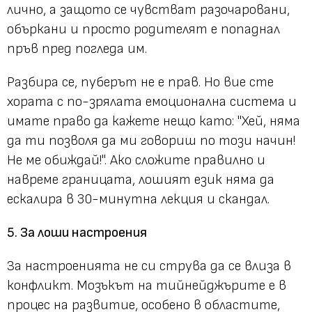
лично, а защото се чувстват разочаровани,
объркани и просто родителят е попаднал
пръв пред погледа им.
Разбира се, пуберът не е прав. Но вие сте
хората с по-зрялата емоционална система и
имате право да кажете нещо като: "Хей, няма
да ти позволя да ми говориш по този начин!
Не ме обиждай!". Ако сложите правилно и
навреме границата, лошият език няма да
ескалира в 30-минутна лекция и скандал.
5. За лоши настроения
За настроенията не си струва да се влиза в
конфликт. Мозъкът на тийнейджърите е в
процес на развитие, особено в областите,