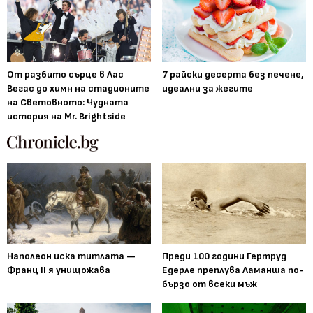
От разбито сърце в Лас
7 райски десерта без печене,
Вегас до химн на стадионите
идеални за жегите
на Световното: Чудната
история на Mr. Brightside
Наполеон иска титлата —
Преди 100 години Гертруд
Франц II я унищожава
Едерле преплува Ламанша по-
бързо от всеки мъж