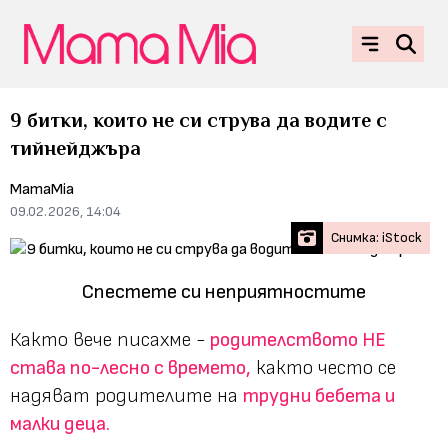
9 битки, които не си струва да водите с
тийнейджъра
MamaMia
09.02.2026, 14:04
Снимка: iStock
Спестете си неприятностите
Както вече писахме -
родителството НЕ
става по-лесно с времето,
както често се
надяват родителите на
трудни бебета и
малки деца.