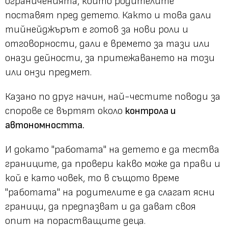
ограниченията, които родителите
поставят пред детето. Както и това дали
тийнейджърът е готов за нови роли и
отговорности, дали е времето за тази или
онази дейности, за притежаването на този
или онзи предмет.
Казано по друг начин, най-честите поводи за
спорове се въртят около
контрола и
автономността.
И докато "работата" на детето е да тества
границите, да провери какво може да прави и
кой е като човек, то в същото време
"работата" на родителите е да слагат ясни
граници, да предпазват и да дават своя
опит на порастващите деца.