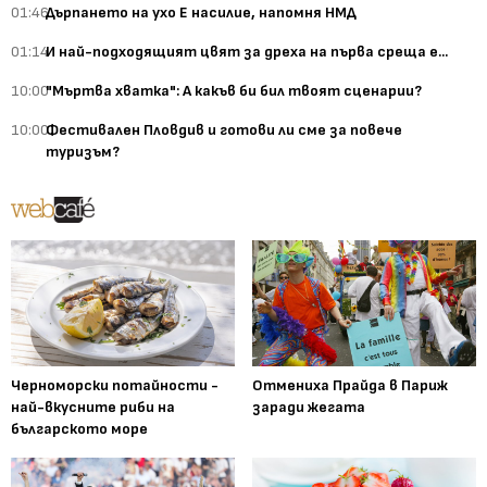
01:46
Дърпането на ухо Е насилие, напомня НМД
01:14
И най-подходящият цвят за дреха на първа среща е...
10:00
"Мъртва хватка": А какъв би бил твоят сценарии?
10:00
Фестивален Пловдив и готови ли сме за повече
туризъм?
Черноморски потайности -
Отмениха Прайда в Париж
най-вкусните риби на
заради жегата
българското море