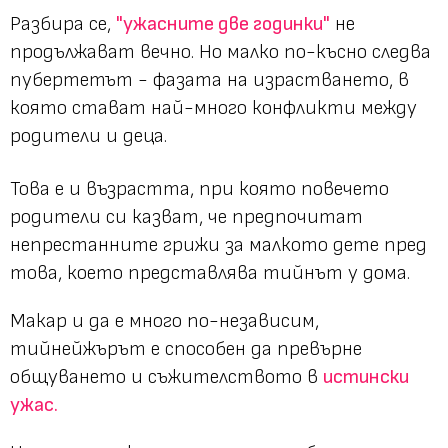
Разбира се,
"ужасните две годинки"
не
продължават вечно. Но малко по-късно следва
пубертетът - фазата на израстването, в
която стават най-много конфликти между
родители и деца.
Това е и възрастта, при която повечето
родители си казват, че предпочитат
непрестанните грижи за малкото дете пред
това, което представлява тийнът у дома.
Макар и да е много по-независим,
тийнейжърът е способен да превърне
общуването и съжителството в
истински
ужас.