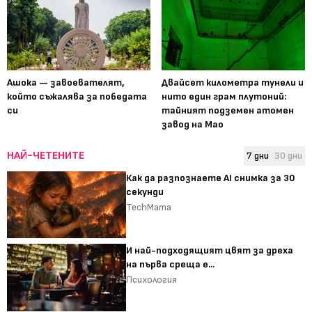
Ашока — завоевателят,
Двайсет километра тунели и
който съжалява за победата
нито един грам плутоний:
си
тайният подземен атомен
завод на Мао
НАЙ-ЧЕТЕНИТЕ
7 дни
30 дни
Как да разпознаете AI снимка за 30
секунди
TechMama
И най-подходящият цвят за дреха
на първа среща е...
Психология