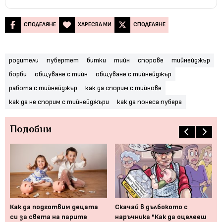
СПОДЕЛЯНЕ
ХАРЕСВА МИ
СПОДЕЛЯНЕ
родители
пубертет
битки
тийн
спорове
тийнейджър
борби
общуване с тийн
общуване с тийнейджър
работа с тийнейджър
как да спорим с тийнове
как да не спорим с тийнейджъри
как да понеса пубера
Подобни
Ка
ко
Как да подготвим децата
Скачай в дълбокото с
си за света на парите
наръчника "Как да оцелееш