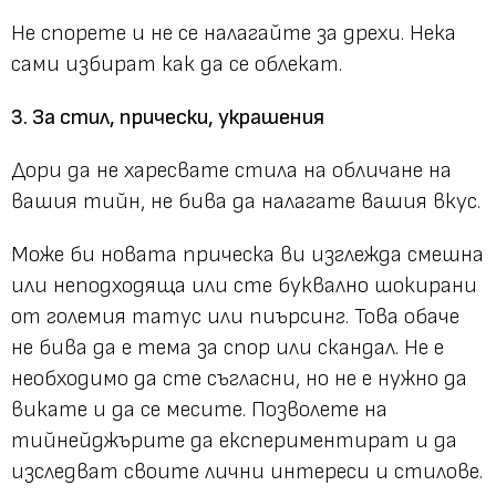
Не спорете и не се налагайте за дрехи. Нека
сами избират как да се облекат.
3. За стил, прически, украшения
Дори да не харесвате стила на обличане на
вашия тийн, не бива да налагате вашия вкус.
Може би новата прическа ви изглежда смешна
или неподходяща или сте буквално шокирани
от големия татус или пиърсинг. Това обаче
не бива да е тема за спор или скандал. Не е
необходимо да сте съгласни, но не е нужно да
викате и да се месите. Позволете на
тийнейджърите да експериментират и да
изследват своите лични интереси и стилове.