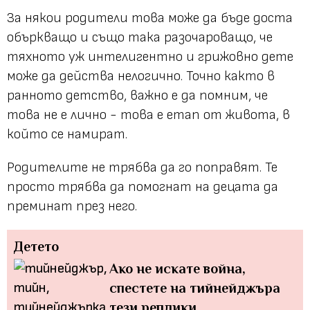
За някои родители това може да бъде доста
объркващо и също така разочароващо, че
тяхното уж интелигентно и грижовно дете
може да действа нелогично. Точно както в
ранното детство, важно е да помним, че
това не е лично - това е етап от живота, в
който се намират.
Родителите не трябва да го поправят. Те
просто трябва да помогнат на децата да
преминат през него.
Детето
Ако не искате война,
спестете на тийнейджъра
тези реплики