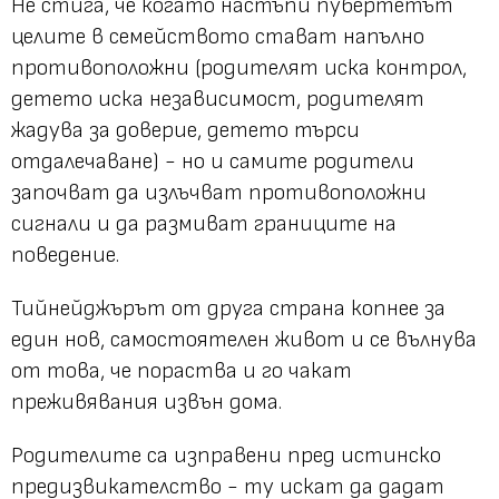
Не стига, че когато настъпи пубертетът
целите в семейството стават напълно
противоположни (родителят иска контрол,
детето иска независимост, родителят
жадува за доверие, детето търси
отдалечаване) - но и самите родители
започват да излъчват противоположни
сигнали и да размиват границите на
поведение.
Тийнейджърът от друга страна копнее за
един нов, самостоятелен живот и се вълнува
от това, че пораства и го чакат
преживявания извън дома.
Родителите са изправени пред истинско
предизвикателство - ту искат да дадат