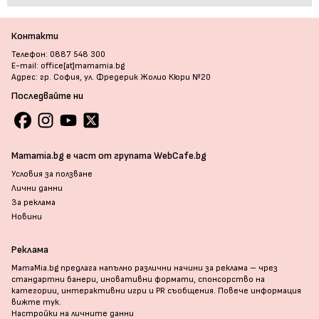
Контакти
Телефон: 0887 548 300
E-mail: office[at]mamamia.bg
Адрес: гр. София, ул. Фредерик Жолио Кюри №20
Последвайте ни
Mamamia.bg е част от групата WebCafe.bg
Условия за ползване
Лични данни
За реклама
Новини
Реклама
MamaMia.bg предлага напълно различни начини за реклама – чрез
стандартни банери, иновативни формати, спонсорство на
категории, интерактивни игри и PR съобщения. Повече информация
вижте тук
.
Настройки на личните данни