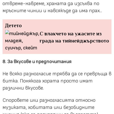
отвреме-навреме, храната да изсъхва по
мръсните чинии и навсякъде да има прах...
Детето
С влакчето на ужасите из
града на тийнейджърството
8. За вкусове и предпочитания
Не всяко разногласие трябва да се превръща в
битка. Понякога хората просто имат
различни вкусове.
Споровете или разногласията относно
музиката, хобитата или безобидните