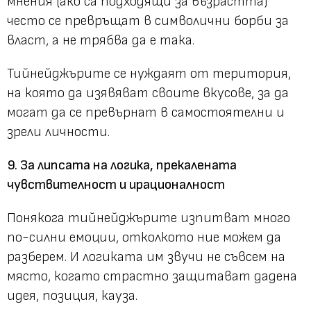
мнения (ако са подходящи за възрастта)
често се превръщат в символични борби за
власт, а не трябва да е така.
Тийнейджърите се нуждаят от територия,
на която да изявяват своите вкусове, за да
могат да се превърнат в самостоятелни и
зрели личности.
9. За липсата на логика, прекалената
чувствителност и ирационалност
Понякога тийнейджърите изпитват много
по-силни емоции, отколкото ние можем да
разберем. И логиката им звучи не съвсем на
място, когато страстно защитават дадена
идея, позиция, кауза.