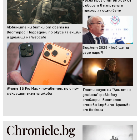
Ръсел Кроу и Итън Хоук се
събират в напрегнат
трилър за оцеляване
Любимите ни битки от света на
Вестерос: Подредени по вкуса за екшън
и зрелища на Webcafe
Бюджет 2026 - кой ще ни
даде пари?!
iPhone 18 Pro Max - по-цветен, но и по-
Трети сезон на “Домът на
съкрушителен за джоба
дракона” (ревю без
спойлери): Вестерос
отново кърви по-красиво
от всякога