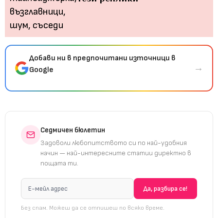
Добави ни в предпочитани източници в
→
Google
Седмичен бюлетин
Задоволи любопитството си по най-удобния
начин — най-интересните статии директно в
пощата ти.
Без спам. Можеш да се отпишеш по всяко време.