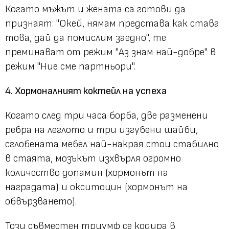
Когато мъжът и жената са готови да
признаят: "Окей, нямам представа как става
това, дай да помислим заедно", те
преминават от режим "Аз знам най-добре" в
режим "Ние сме партньори".
4. Хормоналният коктейл на успеха
Когато след три часа борба, две разменени
ребра на леглото и три изгубени шайби,
сглобената мебел най-накрая стои стабилно
в стаята, мозъкът изхвърля огромно
количество допамин (хормонът на
наградата) и окситоцин (хормонът на
обвързването).
Този съвместен триумф се кодира в