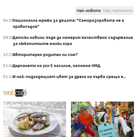
Най-новото
Най-четеното
04:29
Национална мрежа за децата: "Саморазправата не е
правосъдие"
09:28
Детски новини: къде да намерим качествено съдържание
за любопитните малки хора
12:22
Авторитарен родител ли съм?
01:46
Дърпането на ухо Е насилие, напомня НМД
01:14
И най-подходящият цвят за дреха на първа среща е...