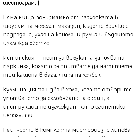
шестограма)
Няма нищо по-измамно от разходката в
шоурум на мебелен магазин, където всичко е
подредено, ухае на канелени рулца и бъдещето
изглежда светло.
Истинският тест за връзката започва на
паркинга, когато се опитвате да натъпчете
три кашона в багажника на хечбек.
Кулминацията идва в хола, когато отворите
упътването за сглобяване на скрин, а
инструкциите изглеждат като египетски
йероглифи.
Най-често в комплекта мистериозно липсва