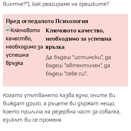
винтче?"), как реагираме на грешките?
Пред огледалото
Психология
Ключовото качество,
необходимо за успешна
връзка
Да бъдеш "истински", да
бъдеш "автентичен", да
бъдеш "себе си"...
Когато упътването казва едно, очите ви
виждат друго, а ръцете ви държат нещо,
което прилича на резервна част за совалка,
езикът ви се променя.