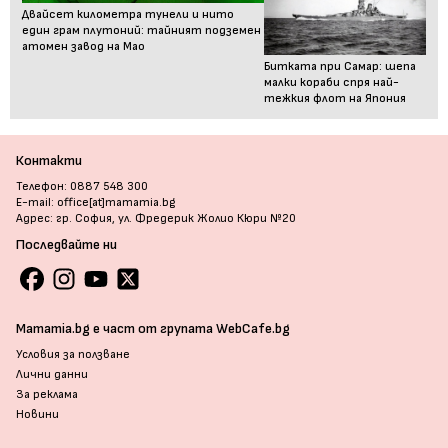
Двайсет километра тунели и нито
един грам плутоний: тайният подземен
атомен завод на Мао
Битката при Самар: шепа
малки кораби спря най-
тежкия флот на Япония
Контакти
Телефон: 0887 548 300
E-mail: office[at]mamamia.bg
Адрес: гр. София, ул. Фредерик Жолио Кюри №20
Последвайте ни
Mamamia.bg е част от групата WebCafe.bg
Условия за ползване
Лични данни
За реклама
Новини