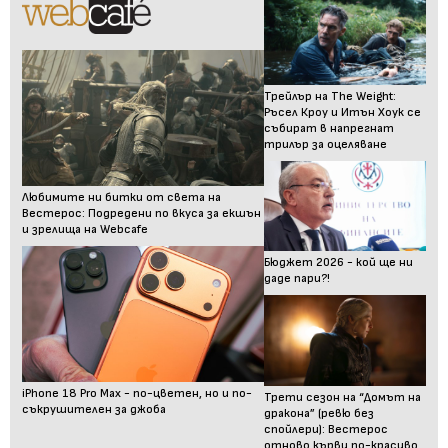
Трейлър на The Weight:
Ръсел Кроу и Итън Хоук се
събират в напрегнат
трилър за оцеляване
Любимите ни битки от света на
Вестерос: Подредени по вкуса за екшън
и зрелища на Webcafe
Бюджет 2026 - кой ще ни
даде пари?!
iPhone 18 Pro Max - по-цветен, но и по-
Трети сезон на “Домът на
съкрушителен за джоба
дракона” (ревю без
спойлери): Вестерос
отново кърви по-красиво