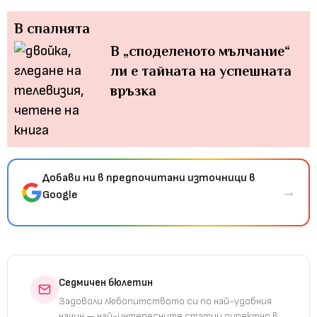
В спалнята
В „споделеното мълчание“
ли е тайната на успешната
връзка
Добави ни в предпочитани източници в
→
Google
Седмичен бюлетин
Задоволи любопитството си по най-удобния
начин — най-интересните статии директно в