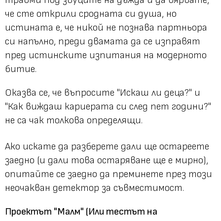
че сте открили сродната си душа, но
истината е, че никой не познава партньора
си напълно, преди двамата да се изправят
пред истинските изпитания на модерното
битие.
Оказва се, че въпросите "Искаш ли деца?" и
"Как виждаш кариерата си след пет години?"
не са чак толкова определящи.
Ако искате да разберете дали ще остареете
заедно (и дали това остаряване ще е мирно),
опитайте се заедно да преминете през този
неочакван детектор за съвместимост.
Проектът "Малм" (Или тестът на