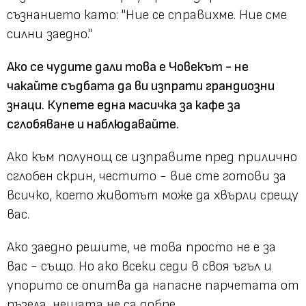
съзнанието като: "Ние се справихме. Ние сме
силни заедно."
Ако се чудите дали това е Човекът - не
чакайте съдбата да ви изпрати грандиозни
знаци. Купете една масичка за кафе за
сглобяване и наблюдавайте.
Ако към полунощ се изправите пред прилично
сглобен скрин, честито - вие сте готови за
всичко, което животът може да хвърли срещу
вас.
Ако заедно решите, че това просто не е за
вас - също. Но ако всеки седи в своя ъгъл и
упорито се опитва да напасне парчетата от
пъзела, нещата не са добре.