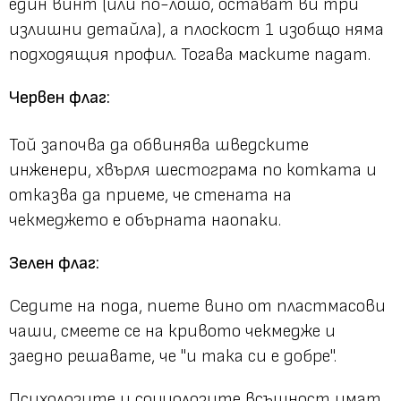
един винт (или по-лошо, остават ви три
излишни детайла), а плоскост 1 изобщо няма
подходящия профил. Тогава маските падат.
Червен флаг:
Той започва да обвинява шведските
инженери, хвърля шестограма по котката и
отказва да приеме, че стената на
чекмеджето е обърната наопаки.
Зелен флаг:
Седите на пода, пиете вино от пластмасови
чаши, смеете се на кривото чекмедже и
заедно решавате, че "и така си е добре".
Психолозите и социолозите всъщност имат