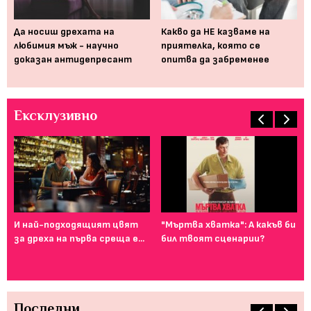
а,
Да носиш дрехата на
Какво да НЕ казваме на
За
любимия мъж - научно
приятелка, която се
ка
доказан антидепресант
опитва да забременее
съ
Ексклузивно
И най-подходящият цвят
"Мъртва хватка": А какъв би
Фе
за дреха на първа среща е...
бил твоят сценарии?
го
ту
Последни