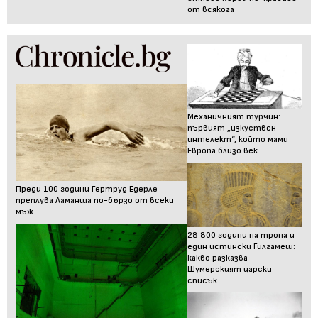
от всякога
Механичният турчин:
първият „изкуствен
интелект“, който мами
Европа близо век
Преди 100 години Гертруд Едерле
преплува Ламанша по-бързо от всеки
мъж
28 800 години на трона и
един истински Гилгамеш:
какво разказва
Шумерският царски
списък