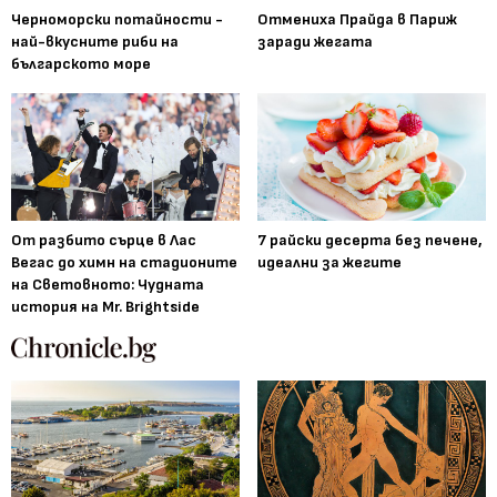
Черноморски потайности -
Отмениха Прайда в Париж
най-вкусните риби на
заради жегата
българското море
От разбито сърце в Лас
7 райски десерта без печене,
Вегас до химн на стадионите
идеални за жегите
на Световното: Чудната
история на Mr. Brightside