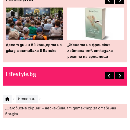
Десет дни и 83 концерта на
„Жената на френския
Мю
джаз фестивала в Банско
лейтенант“, отказала
от
ролята на грешница
пр
Lifestyle.bg
Истории
„Сглобихме скрин!“ - неочакваният детектор за стабилна
връзка