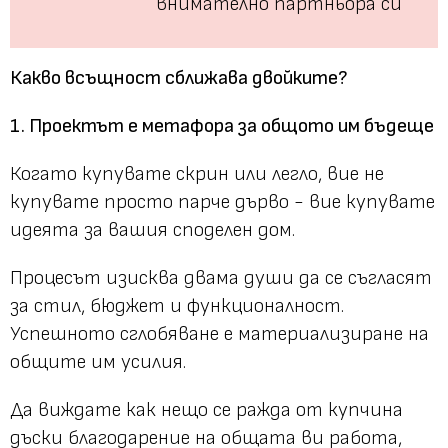
внимателно партньора си
Какво всъщност сближава двойките?
1. Проектът е метафора за общото им бъдеще
Когато купувате скрин или легло, вие не
купувате просто парче дърво - вие купувате
идеята за вашия споделен дом.
Процесът изисква двама души да се съгласят
за стил, бюджет и функционалност.
Успешното сглобяване е материализиране на
общите им усилия.
Да виждате как нещо се ражда от купчина
дъски благодарение на общата ви работа,