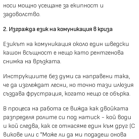
носи мощно усещане за екипност и
задоволство.
2. Изгражда език на комуникация в криза
Езикът на комуникация около един шведски
кашон всъщност е нещо като рентгенова
снимка на връзката.
Инструкциите без думи са направени така,
че да изглеждат лесни, но точно тази илюзия
създава фрустрация, когато нещо се обърка.
В процеса на работа се вижда как двойката
разпределя ролите си под натиск - кой води
и кой следва, как се отнасяме един към друг (С
викове или с "Може ли да ми подадеш онова