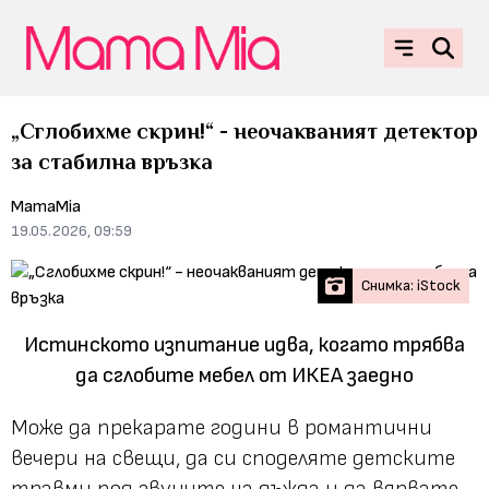
„Сглобихме скрин!“ - неочакваният детектор
за стабилна връзка
MamaMia
19.05.2026, 09:59
Снимка: iStock
Истинското изпитание идва, когато трябва
да сглобите мебел от ИКЕА заедно
Може да прекарате години в романтични
вечери на свещи, да си споделяте детските
травми под звуците на дъжда и да вярвате,