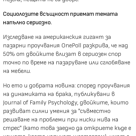
Социолозите всъщност приемат темата
напълно сериозно.
Изследване на американския гигант за
пазарни проучвания OnePoll разкрива, че над
50% от двойките влизат в сериозен спор
точно по време на пазаруване или сглобяване
на мебели.
Но ето и добрата новина: според проучвания
на динамиката на брака, публикувани в
Journal of Family Psychology, двойките, които
развиват силни умения за "съвместно
решаване на проблеми при ниски нива на
стрес" (като това заедно да откриете къде е