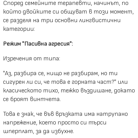
Според семейните терапевти, начинът, по
който двойките си общуват в този момент,
се разделя на три основни лингвистични
категории:
Режим "Пасивна агресия":
Изречения от типа:
"Аз, разбира се, нищо не разбирам, но ти
сигурен ли си, че това е горната част?" или
класическото тихо, тежко въздишане, докато
се броят винтчета.
Това е знак, че във връзката има натрупано
напрежение, което просто си търси
шперплат, за да избухне.