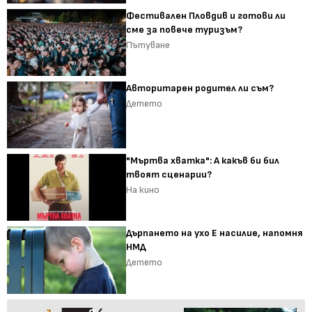
Фестивален Пловдив и готови ли
сме за повече туризъм?
Пътуване
Авторитарен родител ли съм?
Детето
"Мъртва хватка": А какъв би бил
твоят сценарии?
На кино
Дърпането на ухо Е насилие, напомня
НМД
Детето