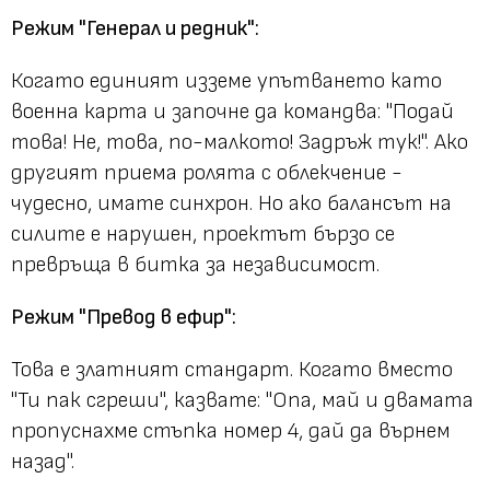
Режим "Генерал и редник":
Когато единият изземе упътването като
военна карта и започне да командва: "Подай
това! Не, това, по-малкото! Задръж тук!". Ако
другият приема ролята с облекчение -
чудесно, имате синхрон. Но ако балансът на
силите е нарушен, проектът бързо се
превръща в битка за независимост.
Режим "Превод в ефир":
Това е златният стандарт. Когато вместо
"Ти пак сгреши", казвате: "Опа, май и двамата
пропуснахме стъпка номер 4, дай да върнем
назад".