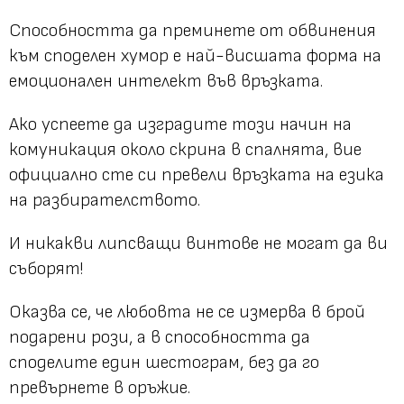
Способността да преминете от обвинения
към споделен хумор е най-висшата форма на
емоционален интелект във връзката.
Ако успеете да изградите този начин на
комуникация около скрина в спалнята, вие
официално сте си превели връзката на езика
на разбирателството.
И никакви липсващи винтове не могат да ви
съборят!
Оказва се, че любовта не се измерва в брой
подарени рози, а в способността да
споделите един шестограм, без да го
превърнете в оръжие.