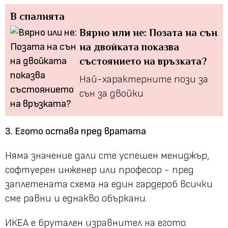
В спалнята
Вярно или не: Позата на сън
на двойката показва
състоянието на връзката?
Най-характерните пози за
сън за двойки
3. Егото остава пред вратата
Няма значение дали сте успешен мениджър,
софтуерен инженер или професор - пред
заплетената схема на един гардероб всички
сме равни и еднакво объркани.
ИКЕА е брутален изравнител на егото.