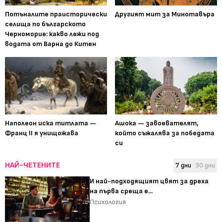
Потъналите праисторически
Другият мит за Минотавъра
селища по българското
Черноморие: какво лежи под
водата от Варна до Китен
Наполеон иска титлата —
Ашока — завоевателят,
Франц II я унищожава
който съжалява за победата
си
НАЙ-ЧЕТЕНИТЕ
7 дни
30 дни
И най-подходящият цвят за дреха
на първа среща е...
Психология