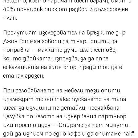
нещото, което наричат шестограм), имат с
40% по-нисък риск от развод в дългосрочен
план.
Прочутият изследовател на връзките д-р
Джон Готман говори за т.нар. "опити за
поправка" - малките думи или жестове,
които двойката използва, за да спре
ескалацията на един спор, преди той да е
станал грозен.
При сглобяването на мебели тези опити
изглеждат точно така: пускането на тъпа
шега за излишните детайли, неочаквана
целувка по челото на изнервения партньор
или просто идея - "Спираме за пет минути,
дай да изпием по едно кафе и да опитаме пак".