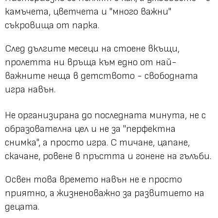
камъчета, цветчета и "много важни"
съкровища от парка.
След дългите месеци на стоене вкъщи,
пролетта ни връща към едно от най-
важните неща в детството - свободната
игра навън.
Не организирана до последната минута, не с
образователна цел и не за "перфектна
снимка", а просто игра. С тичане, цапане,
скачане, ровене в пръстта и гонене на гълъби.
Освен това времето навън не е просто
приятно, а жизненоважно за развитието на
децата.