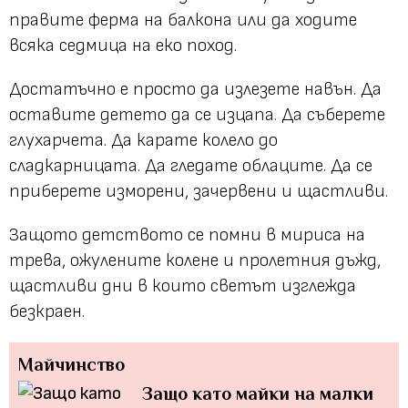
правите ферма на балкона или да ходите
всяка седмица на еко поход.
Достатъчно е просто да излезете навън. Да
оставите детето да се изцапа. Да съберете
глухарчета. Да карате колело до
сладкарницата. Да гледате облаците. Да се
приберете изморени, зачервени и щастливи.
Защото детството се помни в мириса на
трева, ожулените колене и пролетния дъжд,
щастливи дни в които светът изглежда
безкраен.
Майчинство
Защо като майки на малки