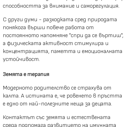
способността за внимание и саморегулация.
С други думи - разходката сред природата
понякога върши повече работа от
постоянното напомняне "спри да се въртиш",
а физическата активност стимулира и
концентрацията, паметта и емоционалната
устойчивост.
Земята е терапия
Модерното родителство се страхува от
калта. А истината е, че ровенето в пръстта
е едно от най-полезните неща за децата.
Контактът със земята и естествената
среда подпомага развитието на имунната