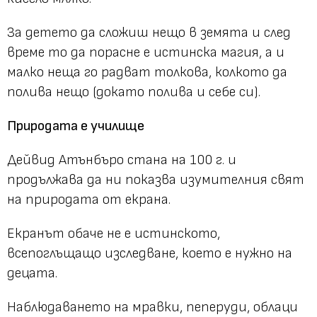
За детето да сложиш нещо в земята и след
време то да порасне е истинска магия, а и
малко неща го радват толкова, колкото да
полива нещо (докато полива и себе си).
Природата е училище
Дейвид Атънбъро стана на 100 г. и
продължава да ни показва изумителния свят
на природата от екрана.
Екранът обаче не е истинското,
всепоглъщащо изследване, което е нужно на
децата.
Наблюдаването на мравки, пеперуди, облаци