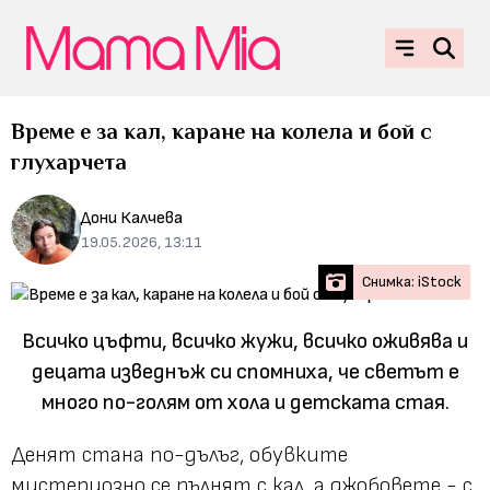
Време е за кал, каране на колела и бой с
глухарчета
Дони Калчева
19.05.2026, 13:11
Снимка: iStock
Всичко цъфти, всичко жужи, всичко оживява и
децата изведнъж си спомниха, че светът е
много по-голям от хола и детската стая.
Денят стана по-дълъг, обувките
мистериозно се пълнят с кал, а джобовете - с