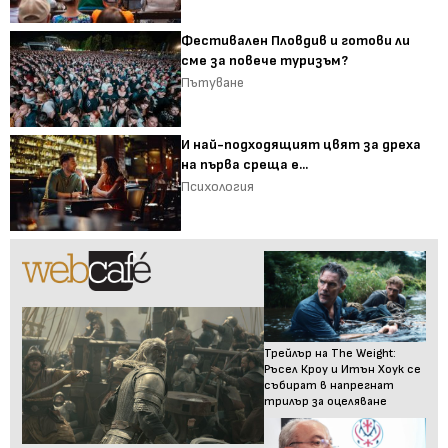
Фестивален Пловдив и готови ли
сме за повече туризъм?
Пътуване
И най-подходящият цвят за дреха
на първа среща е...
Психология
Трейлър на The Weight:
Ръсел Кроу и Итън Хоук се
събират в напрегнат
трилър за оцеляване