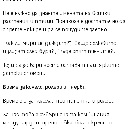
Не е нужно да знаете имената на всички
растения и птици. Понякога е достатъчно да
спрете някъде и да се почудите заедно:
"Как ли мирише дъждът?", "Защо охлювите
излизат след буря?", "Къде спят пчелите?".
Тези разговори често оставят най-ярките
детски спомени.
Време за колело, ролери и... нерви
Време е и за колела, тротинетки и ролери.
За нас това е съвършената комбинация
между кардио тренировка, болен кръст и