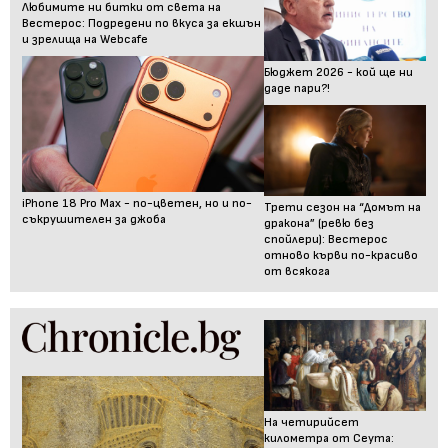
Любимите ни битки от света на
Вестерос: Подредени по вкуса за екшън
и зрелища на Webcafe
Бюджет 2026 - кой ще ни
даде пари?!
iPhone 18 Pro Max - по-цветен, но и по-
Трети сезон на “Домът на
съкрушителен за джоба
дракона” (ревю без
спойлери): Вестерос
отново кърви по-красиво
от всякога
На четирийсет
километра от Сеута: