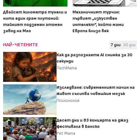
Двайсет километра тунели и
Механичният турчин:
нито един грам плутоний:
първият „изкуствен
тайният подземен атомен
интелект“, който мами
завод на Мао
Европа близо век
НАЙ-ЧЕТЕНИТЕ
7 дни
30 дни
Как да разпознаете AI снимка за 30
секунди
TechMama
Изследване: съвременният начин на
живот съсипва човешкия мозък
Психология
Десет дни и 83 концерта на джаз
фестивала в Банско
Pet Mama