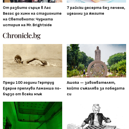
От разбито сърце в Лас
7 райски десерта без печене,
Вегас до химн на стадионите
идеални за жегите
на Световното: Чудната
история на Mr. Brightside
Преди 100 години Гертруд
Ашока — завоевателят,
Едерле преплува Ламанша по-
който съжалява за победата
бързо от всеки мъж
си