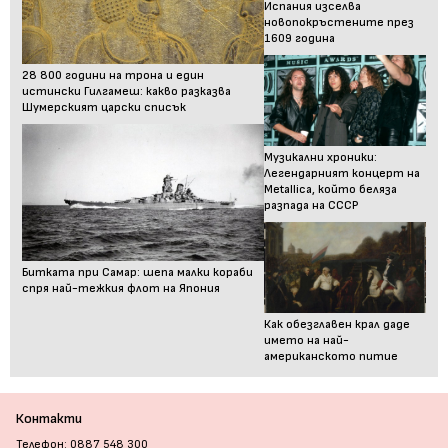
Испания изселва
новопокръстените през
1609 година
28 800 години на трона и един
истински Гилгамеш: какво разказва
Шумерският царски списък
Музикални хроники:
Легендарният концерт на
Metallica, който беляза
разпада на СССР
Битката при Самар: шепа малки кораби
спря най-тежкия флот на Япония
Как обезглавен крал даде
името на най-
американското питие
Контакти
Телефон: 0887 548 300