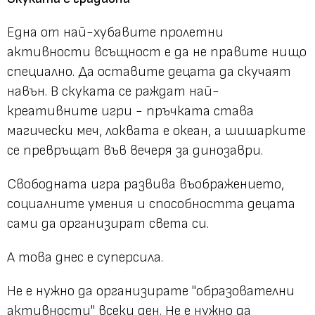
Една от най-хубавите пролетни
активности всъщност е да не правите нищо
специално. Да оставите децата да скучаят
навън. В скуката се раждат най-
креативните игри - пръчката става
магически меч, локвата е океан, а шишарките
се превръщат във вечеря за динозаври.
Свободната игра развива въображението,
социалните умения и способността децата
сами да организират света си.
А това днес е суперсила.
Не е нужно да организирате "образователни
активности" всеки ден. Не е нужно да