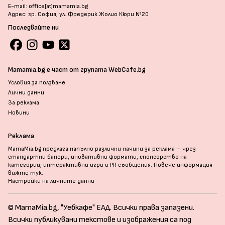
E-mail: office[at]mamamia.bg
Адрес: гр. София, ул. Фредерик Жолио Кюри №20
Последвайте ни
Mamamia.bg е част от групата WebCafe.bg
Условия за ползване
Лични данни
За реклама
Новини
Реклама
MamaMia.bg предлага напълно различни начини за реклама – чрез
стандартни банери, иновативни формати, спонсорство на
категории, интерактивни игри и PR съобщения. Повече информация
вижте тук
.
Настройки на личните данни
© MamaMia.bg, "Уебкафе" ЕАД. Всички права запазени.
Всички публикувани текстове и изображения са под