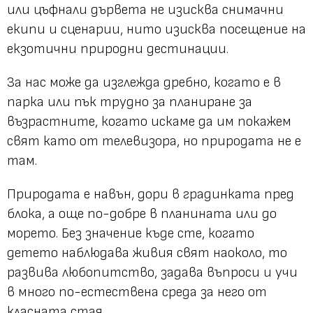
или цъфнали дървета не изисква снимачни
екипи и сценарии, нито изисква посещение на
екзотични природни дестинации.
За нас може да изглежда дребно, когато е в
парка или пък трудно за планиране за
възрастните, когато искаме да им покажем
свят като от телевизора, но природата не е
там.
Природата е навън, дори в градинката пред
блока, а още по-добре в планината или до
морето. Без значение къде сте, когато
детето наблюдава живия свят наоколо, то
развива любопитство, задава въпроси и учи
в много по-естествена среда за него от
класната стая.