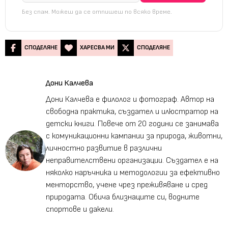
Без спам. Можеш да се отпишеш по всяко време.
СПОДЕЛЯНЕ
ХАРЕСВА МИ
СПОДЕЛЯНЕ
Дони Калчева
Дони Калчева е филолог и фотограф. Автор на
свободна практика, създател и илюстратор на
детски книги. Повече от 20 години се занимава
с комуникационни кампании за природа, животни,
личностно развитие в различни
неправителствени организации. Създател е на
няколко наръчника и методологии за ефективно
менторство, учене чрез преживяване и сред
природата. Обича близнаците си, водните
спортове и дакели.