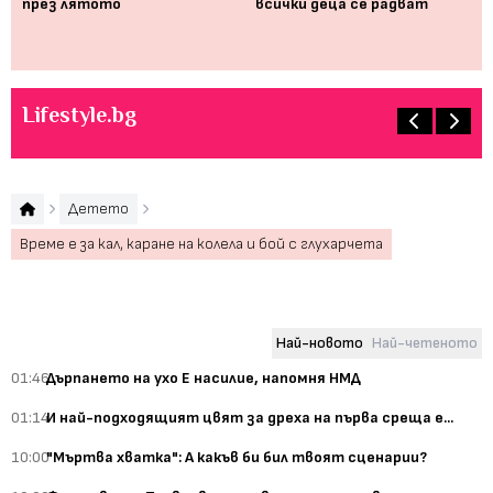
та
през лятото
всички деца се радват
ви
ак
та
Lifestyle.bg
Детето
Време е за кал, каране на колела и бой с глухарчета
Най-новото
Най-четеното
01:46
Дърпането на ухо Е насилие, напомня НМД
01:14
И най-подходящият цвят за дреха на първа среща е...
10:00
"Мъртва хватка": А какъв би бил твоят сценарии?