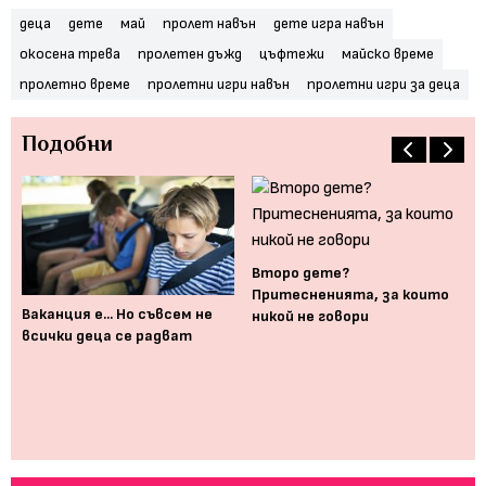
деца
дете
май
пролет навън
дете игра навън
окосена трева
пролетен дъжд
цъфтежи
майско време
пролетно време
пролетни игри навън
пролетни игри за деца
Подобни
Второ дете?
Притесненията, за които
а
Ваканция е... Но съвсем не
Пр
никой не говори
всички деца се радват
вр
те