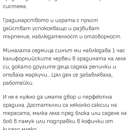
система.
Градинарството и играта с пръст
действат успокояващо и развиват
търпение, наблюдателност и отговорност.
Миналата седмица синът ми наблюдава 1 час
калифорнийските червеи в градината на леля
си, докато другите деца садяха репички и
опъваха маркучи... Цял ден се забавляваха,
работейки.
И не е нужно да имате двор и перфектна
градина. Достатъчни са няколко саксии на
терасата, малка леха пред блока или садене на
боб в памук или подправки в кофички от
кисело мляко.