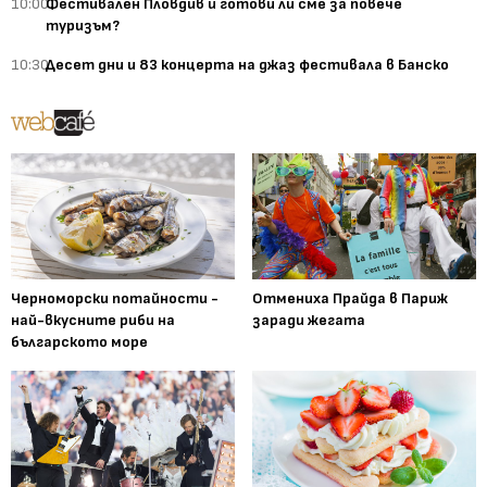
10:00
Фестивален Пловдив и готови ли сме за повече
туризъм?
10:30
Десет дни и 83 концерта на джаз фестивала в Банско
Черноморски потайности -
Отмениха Прайда в Париж
най-вкусните риби на
заради жегата
българското море