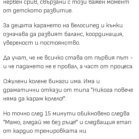
нервен срив, свързани с този важен момент
от детското развитие.
За децата карането на велосипед и кънки
означава да развият баланс, координация,
увереност и постоянство.
Да учат, че не всичко става от първия път -
и че падането не е провал, а част от процеса.
Ожулени колене винаги има. Има и
драматични откази от типа "Никога повече
няма да карам колело!".
Но точно след 15 минути обикновено следва
"Мамо, гледай ме без ръце!" и следващия етап
от кардио тренировката ни.