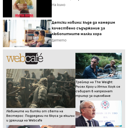
На кино
Детски новини: къде да намерим
качествено съдържание за
любопитните малки хора
Детето
Трейлър на The Weight:
Ръсел Кроу и Итън Хоук се
събират в напрегнат
трилър за оцеляване
Любимите ни битки от света на
Вестерос: Подредени по вкуса за екшън
и зрелища на Webcafe