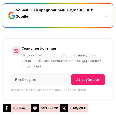
Добави ни в предпочитани източници в
→
Google
Седмичен бюлетин
Задоволи любопитството си по най-удобния
начин — най-интересните статии директно в
пощата ти.
Без спам. Можеш да се отпишеш по всяко време.
СПОДЕЛЯНЕ
ХАРЕСВА МИ
СПОДЕЛЯНЕ