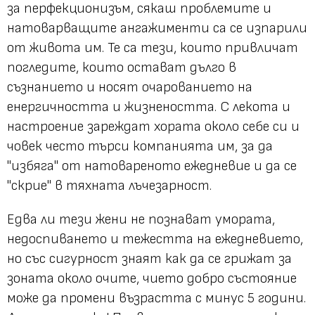
за перфекционизъм, сякаш проблемите и
натоварващите ангажименти са се изпарили
от живота им. Те са тези, които привличат
погледите, които остават дълго в
съзнанието и носят очарованието на
енергичността и жизнеността. С лекота и
настроение зареждат хората около себе си и
човек често търси компанията им, за да
"избяга"
от натовареното ежедневие и да се
"скрие"
в тяхната лъчезарност.
Едва ли тези жени не познават умората,
недоспиването и тежестта на ежедневието,
но със сигурност знаят как да се грижат за
зоната около очите, чието добро състояние
може да промени възрастта с минус 5 години.