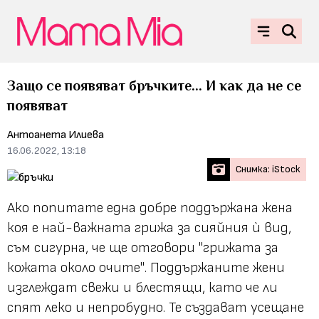
Защо се появяват бръчките... И как да не се
появяват
Антоанета Илиева
16.06.2022, 13:18
Снимка: iStock
Ако попитате една добре поддържана жена
коя е най-важната грижа за сияйния ѝ вид,
съм сигурна, че ще отговори
"грижата за
кожата около очите"
. Поддържаните жени
изглеждат свежи и блестящи, като че ли
спят леко и непробудно. Те създават усещане