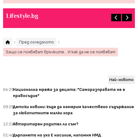
Lifestyle.bg
Пред огледалото
Защо се появяват бръчките... И как да не се появяват
Най-новото
04:29
Национална мрежа за децата: "Саморазправата не е
правосъдие"
09:28
Детски новини: къде да намерим качествено съдържание
за любопитните малки хора
12:22
Авторитарен родител ли съм?
01:46
Дърпането на ухо Е насилие, напомня НМД