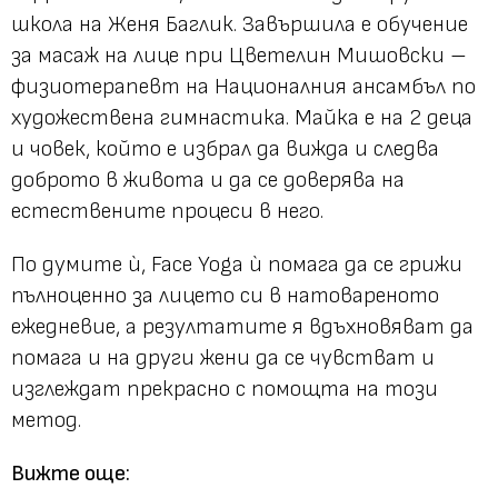
школа на Женя Баглик. Завършила е обучение
за масаж на лице при Цветелин Мишовски –
физиотерапевт на Националния ансамбъл по
художествена гимнастика. Майка е на 2 деца
и човек, който е избрал да вижда и следва
доброто в живота и да се доверява на
естествените процеси в него.
По думите ѝ, Face Yoga ѝ помага да се грижи
пълноценно за лицето си в натовареното
ежедневие, а резултатите я вдъхновяват да
помага и на други жени да се чувстват и
изглеждат прекрасно с помощта на този
метод.
Вижте още: