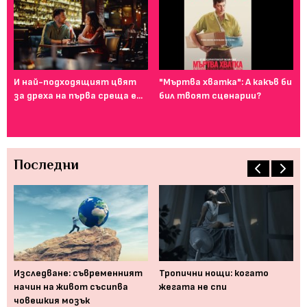
Фе
го
И най-подходящият цвят
"Мъртва хватка": А какъв би
ту
за дреха на първа среща е...
бил твоят сценарии?
Последни
 би
Изследване: съвременният
Тропични нощи: когато
На
начин на живот съсипва
жегата не спи
см
човешкия мозък