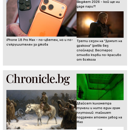
Бюджет 2026 - кой ще ни
даде пари?!
iPhone 18 Pro Max - по-цветен, но и по-
Трети сезон на “Домът на
съкрушителен за джоба
дракона” (ревю без
спойлери): Вестерос
отново кърви по-красиво
от всякога
Двайсет километра
тунели и нито един грам
плутоний: тайният
подземен атомен завод на
Мао