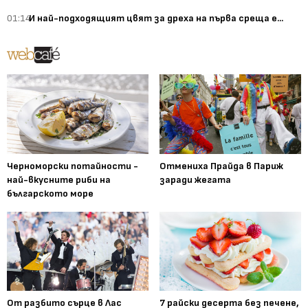
01:14
И най-подходящият цвят за дреха на първа среща е...
Черноморски потайности -
Отмениха Прайда в Париж
най-вкусните риби на
заради жегата
българското море
От разбито сърце в Лас
7 райски десерта без печене,