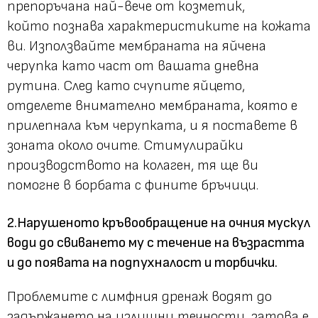
препоръчана най-вече от козметик,
който познава характеристиките на кожата
ви. Използвайте мембраната на яйчена
черупка като част от вашата дневна
рутина. След като счупите яйцето,
отделете внимателно мембраната, която е
прилепнала към черупката, и я поставете в
зоната около очите. Стимулирайки
производството на колаген, тя ще ви
помогне в борбата с фините бръчици.
2.Нарушеното кръвообращение на очния мускул
води до свиването му с течение на възрастта
и до появата на подпухналост и торбички.
Проблемите с лимфния дренаж водят до
задържането на излишни течности, затова е