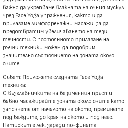
важно да укрепваме влакната на очния мускул
чрез Face Yoga упражнения, както и да
прилагаме лимфодренажни масажи, за да
предотвратим увеличаването на тези
течности. С постоянното прилагане на
ръчни техники можем да подобрим
значително състоянието на зоната около
очите.
Съвет
: Приложете следнaта Face Yoga
техника:
С възглавничките на безименния пръсти
бавно масажирайте зоната около очите като
започнете от началото на окото, преминете
под веждите, до края на окото и под него.
Натискът е лек, заради по-фината