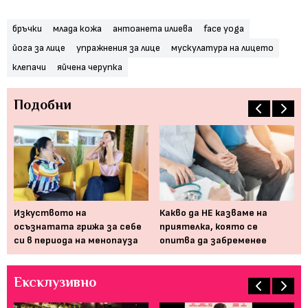
бръчки
млада кожа
антоанета илиева
face yoga
йога за лице
упражнения за лице
мускулатура на лицето
клепачи
яйчена черупка
Подобни
и
Изкуството на
Какво да НЕ казваме на
Да
осъзнатата грижа за себе
приятелка, която се
Чу
си в периода на менопауза
опитва да забременее
пр
Ексклузивно