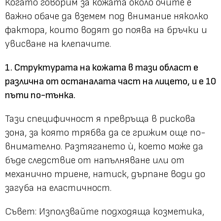
Когато говорим за кожата около очите е
важно обаче да вземем под внимание няколко
фактора, които водят до поява на бръчки и
увисване на клепачите.
1. Структурата на кожата в тази област е
различна от останалата част на лицето, и е 10
пъти по-тънка.
Тази специфичност я превръща в рискова
зона, за която трябва да се грижим още по-
внимателно. Разтягането ѝ, което може да
бъде следствие от напълняване или от
механично триене, натиск, дърпане води до
загуба на еластичност.
Съвет
: Използвайте подходяща козметика,