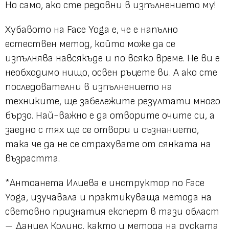
Но само, ако сте редовни в изпълнението му!
Хубавото на Face Yoga е, че е напълно
естествен метод, който може да се
изпълнява навсякъде и по всяко време. Не ви е
необходимо нищо, освен ръцете ви. А ако сте
последователни в изпълнението на
техниките, ще забележите резултати много
бързо. Най-важно е да отворите очите си, а
заедно с тях ще се отвори и съзнанието,
така че да не се страхувате от сянката на
възрастта.
*Антоанета Илиева е инструктор по Face
Yoga, изучавала и практикуваща метода на
световно признатия експерт в тази област
– Даниел Колинс, както и метода на руската