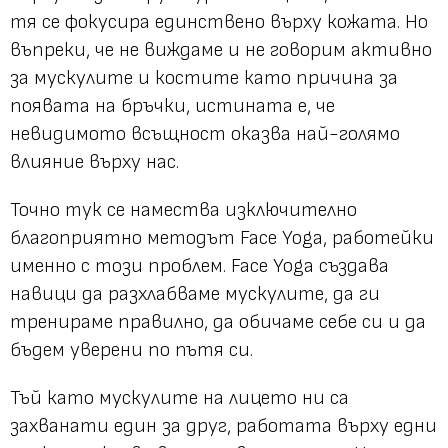
тя се фокусира единствено върху кожата. Но
въпреки, че не виждаме и не говорим активно
за мускулите и костите като причина за
появата на бръчки, истината е, че
невидимото всъщност оказва най-голямо
влияние върху нас.
Точно тук се намества изключително
благоприятно методът Face Yoga, работейки
именно с този проблем. Face Yoga създава
навици да разхлабваме мускулите, да ги
тренираме правилно, да обичаме себе си и да
бъдем уверени по пътя си.
Тъй като мускулите на лицето ни са
захванати един за друг, работата върху едни