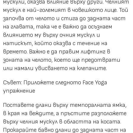
мускули, оказва влияние върху други. Челният
мускул е най-големият в човешкото лице. Той
започва от челото и стига до задната част
на главата, така че е важно да осъзнаем
влиянието му върху очния мускул и
натискът, който оказва с течение на
времето. Важно е да правим лифтинг в
зоната на челото, което ще предотврати
или намали увисването на клепачите.
Съвет
: Приложете следното Face Yoga
упражнение
Поставете длани върху темпоралната ямка,
в края на веждите, а пръстите разположете
върху челния мускул в областта на косата.
Прокарайте бавно длани до задната част на