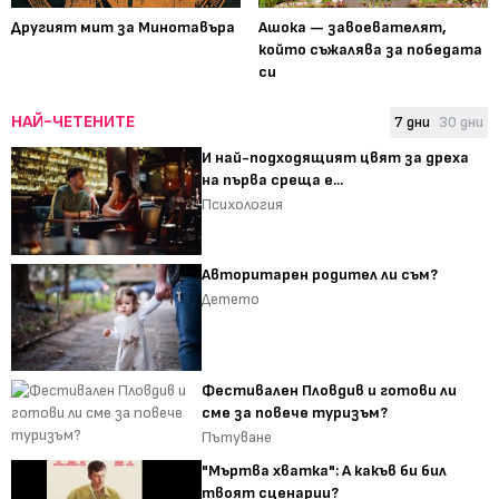
Другият мит за Минотавъра
Ашока — завоевателят,
който съжалява за победата
си
НАЙ-ЧЕТЕНИТЕ
7 дни
30 дни
И най-подходящият цвят за дреха
на първа среща е...
Психология
Авторитарен родител ли съм?
Детето
Фестивален Пловдив и готови ли
сме за повече туризъм?
Пътуване
"Мъртва хватка": А какъв би бил
твоят сценарии?