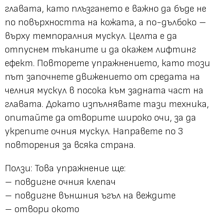
главата, като плъзгането е важно да бъде не
по повърхността на кожата, а по-дълбоко –
върху темпоралния мускул. Целта е да
отпуснем тъканите и да окажем лифтинг
ефект. Повторете упражнението, като този
път започнете движението от средата на
челния мускул в посока към задната част на
главата. Докато изпълнявате тази техника,
опитайте да отворите широко очи, за да
укрепите очния мускул. Направете по 3
повторения за всяка страна.
Ползи
: Това упражнение ще:
– повдигне очния клепач
– повдигне външния ъгъл на веждите
– отвори окото