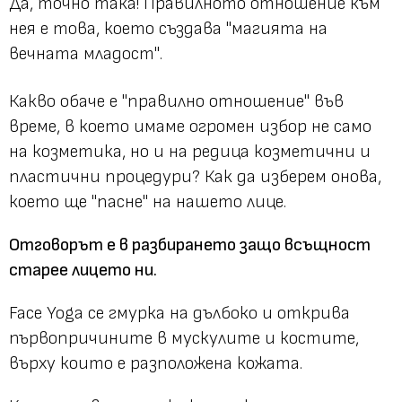
Да, точно така! Правилното отношение към
нея е това, което създава
"магията на
вечната младост"
.
Какво обаче е
"правилно отношение"
във
време, в което имаме огромен избор не само
на козметика, но и на редица козметични и
пластични процедури? Как да изберем онова,
което ще
"пасне"
на нашето лице.
Отговорът е в разбирането защо всъщност
старее лицето ни.
Face Yoga се гмурка на дълбоко и открива
първопричините в мускулите и костите,
върху които е разположена кожата.