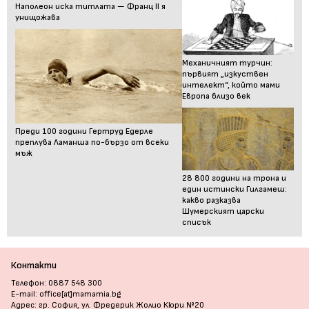
Наполеон иска титлата — Франц II я
унищожава
Механичният турчин:
първият „изкуствен
интелект“, който мами
Европа близо век
Преди 100 години Гертруд Едерле
преплува Ламанша по-бързо от всеки
мъж
28 800 години на трона и
един истински Гилгамеш:
какво разказва
Шумерският царски
списък
Контакти
Телефон: 0887 548 300
E-mail: office[at]mamamia.bg
Адрес: гр. София, ул. Фредерик Жолио Кюри №20