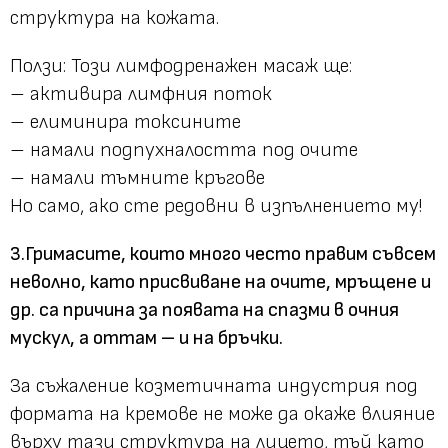
структура на кожата.
Ползи
: Този лимфодренажен масаж ще:
– активира лимфния поток
– елиминира токсините
– намали подпухналостта под очите
– намали тъмните кръгове
Но само, ако сте редовни в изпълнението му!
3.Гримасите, които много често правим съвсем
неволно, като присвиване на очите, мръщене и
др. са причина за появата на спазми в очния
мускул, а оттам – и на бръчки.
За съжаление козметичната индустрия под
формата на кремове не може да окаже влияние
върху тази структура на лицето, тъй като