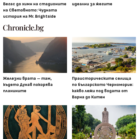
Вегас до химн на стадионите
идеални за жегите
на Световното: Чудната
история на Mr. Brightside
Железни врата – там,
Праисторическите селища
където Дунав покорява
по българското Черноморие:
планините
какво лежи под водата от
Варна до Китен