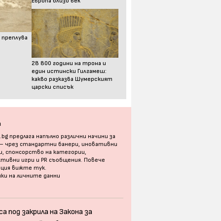
Европа близо век
 преплува
28 800 години на трона и
един истински Гилгамеш:
какво разказва Шумерският
царски списък
а
bg предлага напълно различни начини за
 – чрез стандартни банери, иновативни
, спонсорство на категории,
тивни игри и PR съобщения. Повече
ация
вижте тук
.
ки на личните данни
а под закрила на Закона за