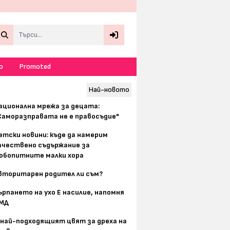
Search
о
Promoted
Най-новото
ационална мрежа за децата:
Саморазправата не е правосъдие"
етски новини: къде да намерим
ачествено съдържание за
юбопитните малки хора
вторитарен родител ли съм?
ърпането на ухо Е насилие, напомня
МД
 най-подходящият цвят за дреха на