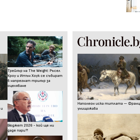
Трейлър на The Weight: Ръсел
Кроу и Итън Хоук се събират
в напрегнат трилър за
оцеляване
Наполеон иска титлата — Франц I
 и
унищожава
Бюджет 2026 - кой ще ни
даде пари?!