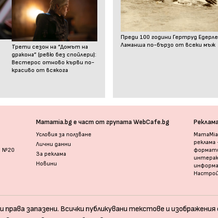
Преди 100 години Гертруд Едерле
Ламанша по-бързо от всеки мъж
Трети сезон на “Домът на
дракона” (ревю без спойлери):
Вестерос отново кърви по-
красиво от всякога
Mamamia.bg е част от групата WebCafe.bg
Реклам
Условия за ползване
MamaMia.
реклама
Лични данни
и №20
формати
За реклама
интерак
Новини
информ
Настрой
и права запазени. Всички публикувани текстове и изображения с