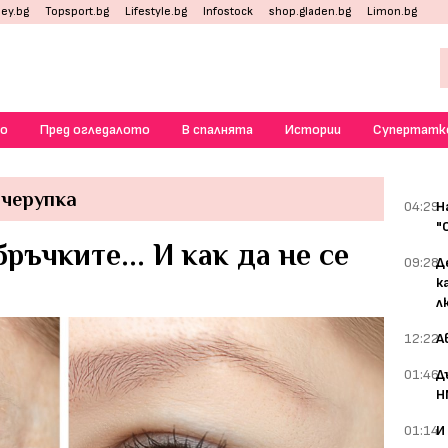
ey.bg
Topsport.bg
Lifestyle.bg
Infostock
shop.gladen.bg
Limon.bg
о
Пред огледалото
В спалнята
Истории
Супертатк
 черупка
04:29
Н
"
ръчките... И как да не се
09:28
Д
к
л
12:22
А
01:46
Д
Н
01:14
И