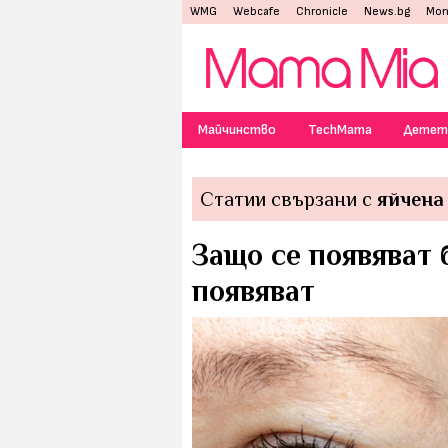
WMG
Webcafe
Chronicle
News.bg
Mon
Майчинство
TechMama
Детет
Статии свързани с
яйчена
Защо се появяват б
появяват