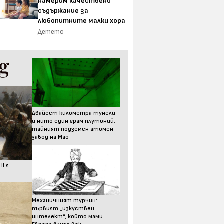
намерим качествено
съдържание за
любопитните малки хора
Детето
Двайсет километра тунели
и нито един грам плутоний:
тайният подземен атомен
завод на Мао
I я
Механичният турчин:
първият „изкуствен
интелект“, който мами