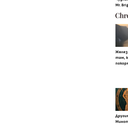
Mr. Bri
Желез
там, 
покор
Други
Минот