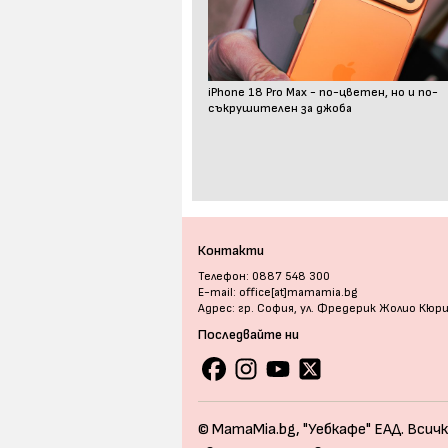
iPhone 18 Pro Max - по-цветен, но и по-
съкрушителен за джоба
Контакти
Телефон: 0887 548 300
E-mail: office[at]mamamia.bg
Адрес: гр. София, ул. Фредерик Жолио Кюр
Последвайте ни
© MamaMia.bg, "Уебкафе" ЕАД. Всичк