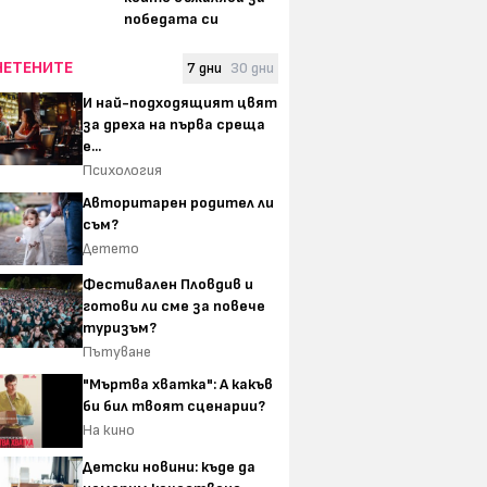
победата си
ЧЕТЕНИТЕ
7 дни
30 дни
И най-подходящият цвят
за дреха на първа среща
е...
Психология
Авторитарен родител ли
съм?
Детето
Фестивален Пловдив и
готови ли сме за повече
туризъм?
Пътуване
"Мъртва хватка": А какъв
би бил твоят сценарии?
На кино
Детски новини: къде да