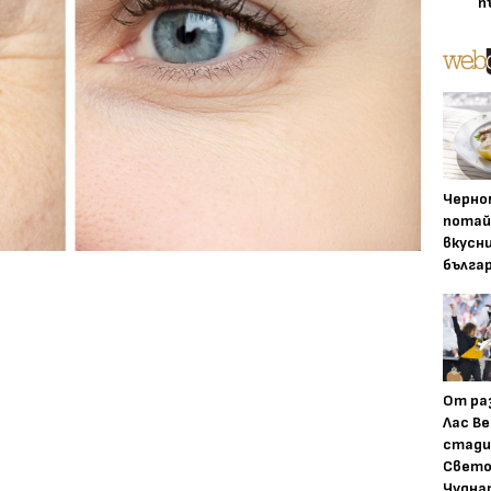
п
Черно
потай
вкусн
бълга
От ра
Лас Ве
стади
Свето
Чудна