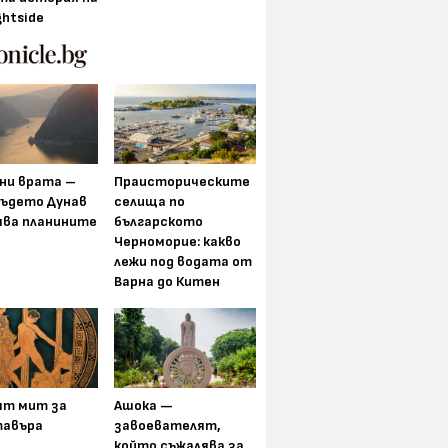
ghtside
ни врата –
Праисторическите
където Дунав
селища по
ява планините
българското
Черноморие: какво
лежи под водата от
Варна до Китен
ят мит за
Ашока —
авъра
завоевателят,
който съжалява за