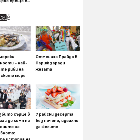
ърва среща е...
морски
Отмениха Прайда в
ности - най-
Париж заради
ите риби на
жегата
рското море
збито сърце в
7 райски десерта
гас до химн на
без печене, идеални
оните на
за жегите
вното:
та история на