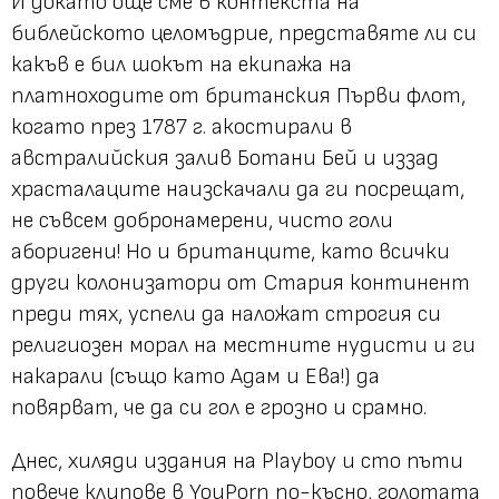
И докато още сме в контекста на
библейското целомъдрие, представяте ли си
какъв е бил шокът на екипажа на
платноходите от британския Първи флот,
когато през 1787 г. акостирали в
австралийския залив Ботани Бей и иззад
храсталаците наизскачали да ги посрещат,
не съвсем добронамерени, чисто голи
аборигени! Но и британците, като всички
други колонизатори от Стария континент
преди тях, успели да наложат строгия си
религиозен морал на местните нудисти и ги
накарали (също като Адам и Ева!) да
повярват, че да си гол е грозно и срамно.
Днес, хиляди издания на Playboy и сто пъти
повече клипове в YouPorn по-късно, голотата