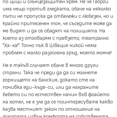
по цици и слънцезащитен крем. Не че Георги
има нещо против гледката, обаче на няколко
пъти не пропуска да отбележи с любезен, но и
крайно притесенен тон, че съседите може да
ме видят и да се обадят на полицията. На
което аз отговарям с превзето, театрално
"Ха-ха!".
Точно пък в Швеция никой няма
проблем с малко разголена гръд, моето момче!
Не е такъв случаят обаче в много други
страни. Така че преди да да си махнете
горнището на банския, докато сте на
почивка еди-къде-си, или да нахраните
бебето си по естествен начин във фоайето
на хотел, не е зле да се поинтересувате какво
казва местният закон по отношение на
голотата извън комфорта на собствената