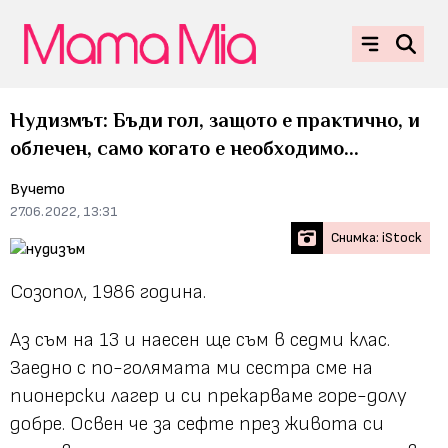
Нудизмът: Бъди гол, защото е практично, и
облечен, само когато е необходимо...
Вучето
27.06.2022, 13:31
Снимка: iStock
Созопол, 1986 година.
Аз съм на 13 и наесен ще съм в седми клас.
Заедно с по-голямата ми сестра сме на
пионерски лагер и си прекарваме горе-долу
добре. Освен че за сефте през живота си