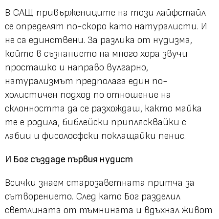
В САЩ привържениците на този лайфстайл
се определят по-скоро като натуралисти. И
не са единствени. За разлика от нудизма,
който в съзнанието на много хора звучи
просташко и направо вулгарно,
натурализмът предполага един по-
холистичен подход по отношение на
склонността да се разхождаш, както майка
те е родила, библейски приплясквайки с
лабии и фисолосфски поклащайки пенис.
И Бог създаде първия нудист
Всички знаем старозаветната притча за
сътворението. След като Бог разделил
светлината от тъмнината и вдъхнал живот