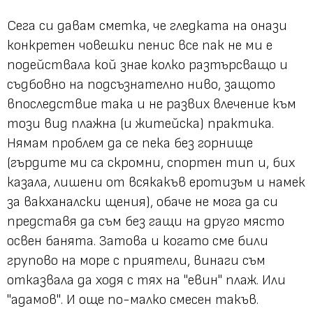
Сега си давам сметка, че гледката на онази
конкретен човешки пенис все пак не ми е
подействала кой знае колко разтърсващо и
съдбовно на подсъзнателно ниво, защото
впоследствие така и не развих влечение към
този вид плажна (и житейска) практика.
Нямам проблем да се пека без горнище
(гърдите ми са скромни, спортен тип и, бих
казала, лишени от всякакъв еротизъм и намек
за вакханалски щения), обаче не мога да си
представя да съм без гащи на друго място
освен банята. Затова и когато сме били
групово на море с приятели, винаги съм
отказвала да ходя с тях на
"евин"
плаж. Или
"aдамов"
. И още по-малко смесен такъв.