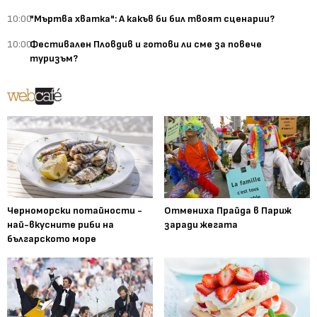
10:00
"Мъртва хватка": А какъв би бил твоят сценарии?
10:00
Фестивален Пловдив и готови ли сме за повече
туризъм?
Черноморски потайности -
Отмениха Прайда в Париж
най-вкусните риби на
заради жегата
българското море