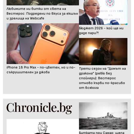
Любимите ни битки от света на
Вестерос: Подредени по вкуса за екшън
и зрелища на Webcafe
Бюджет 2026 - кой ще ни
даде пари?!
iPhone 18 Pro Max - по-цветен, но и по-
Трети сезон на “Домът на
съкрушителен за джоба
дракона” (ревю без
спойлери): Вестерос
отново кърви по-красиво
от всякога
Битката при Самар: шепа