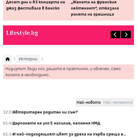
Десет дни и 83 концерта на
„Жената на френския
Мю
джаз фестивала в Банско
лейтенант“, отказала
от
ролята на грешница
пр
Lifestyle.bg
Истории
Нудизмът: Бъди гол, защото е практично, и облечен, само
когато е необходимо...
Най-новото
Най-четеното
12:22
Авторитарен родител ли съм?
01:46
Дърпането на ухо Е насилие, напомня НМД
01:14
И най-подходящият цвят за дреха на първа среща е...