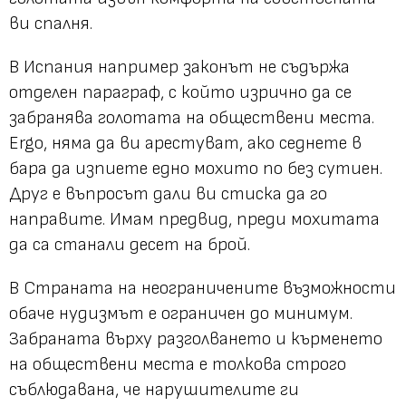
ви спалня.
В Испания например законът не съдържа
отделен параграф, с който изрично да се
забранява голотата на обществени места.
Ergo, няма да ви арестуват, ако седнете в
бара да изпиете едно мохито по без сутиен.
Друг е въпросът дали ви стиска да го
направите. Имам предвид, преди мохитата
да са станали десет на брой.
В Страната на неограничените възможности
обаче нудизмът е ограничен до минимум.
Забраната върху разголването и кърменето
на обществени места е толкова строго
съблюдавана, че нарушителите ги