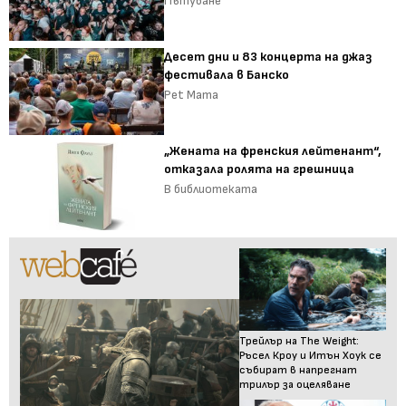
Пътуване
Десет дни и 83 концерта на джаз
фестивала в Банско
Pet Mama
„Жената на френския лейтенант“,
отказала ролята на грешница
В библиотеката
Трейлър на The Weight:
Ръсел Кроу и Итън Хоук се
събират в напрегнат
трилър за оцеляване