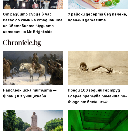
От разбито сърце в Лас
7 райски десерта без печене,
Вегас до химн на стадионите
идеални за жегите
на Световното: Чудната
история на Mr. Brightside
Наполеон иска титлата —
Преди 100 години Гертруд
Франц II я унищожава
Едерле преплува Ламанша по-
бързо от всеки мъж