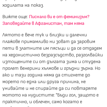
ходилата на показ.
Вижте още:
Писнало ви е от феминизъм?
Заповядайте в Афганистан, там няма
Лятото е вече тук и близки и далечни
плажове примамливо ни зоват да заровим
пети в златните им пясъци и да се отдадем
на хедонистично безразсъдство, разголвайки
изтощените си от дългата зима и студена
пролет венерини хълмове и гръдни зърна. Но
ако и тази година няма да стигнете до
морето по една или друга причина, не
унивайте и не спирайте да си повтаряте
мотото на нудистите:
"Бъди гол, защото е
практично, и облечен, само когато е