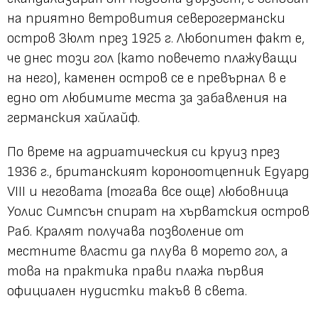
на приятно ветровития северогермански
остров Зюлт през 1925 г. Любопитен факт е,
че днес този гол (като повечето плажуващи
на него), каменен остров се е превърнал в е
едно от любимите места за забавления на
германския хайлайф.
По време на адриатическия си круиз през
1936 г., британският короноотцепник Едуард
VIII и неговата (тогава все още) любовница
Уолис Симпсън спират на хърватския остров
Раб. Кралят получава позволение от
местните власти да плува в морето гол, а
това на практика прави плажа първия
официален нудистки такъв в света.