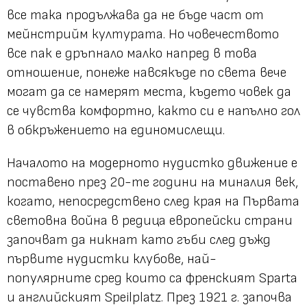
все така продължава да не бъде част от
мейнстрийм културата. Но човечеството
все пак е дръпнало малко напред в това
отношение, понеже навсякъде по света вече
могат да се намерят места, където човек да
се чувства комфортно, както си е напълно гол
в обкръжението на единомислещи.
Началото на модерното нудистко движение е
поставено през 20-те години на миналия век,
когато, непосредствено след края на Първата
световна война в редица европейски страни
започват да никнат като гъби след дъжд
първите нудистки клубове, най-
популярните сред които са френският Sparta
и английският Speilplatz. През 1921 г. започва