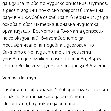
да излиза първото нудиско списание, Gymnos,
a десет години по-късно представители на
различни клубове се събират в Германия, за да
основат своя интернационална нудистка
организация. Времето на Голямата депресия
не се оказва най-благотворното за
процъфтяване на подобна идеология, но
важното е, че нудистите ентусиасти
успяват да положат солидни основи, върху
които всяко голо дупе да поседне за в бъдеще.
Vamos a la playa
Първият неофициален
"свободен плаж"
, тоест
плаж, на който можеш да си свалиш
кюлотите, без никой да остане
скандализиран от подобна дързост, е основан