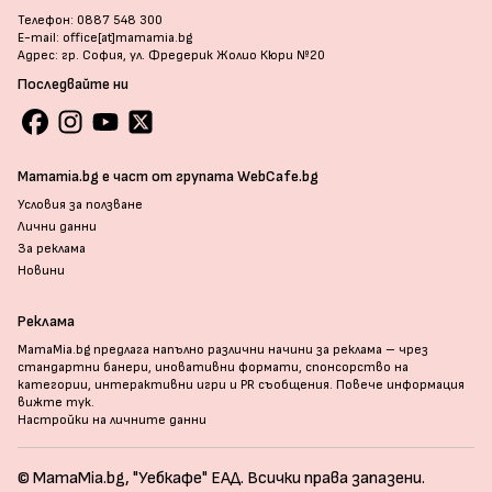
Телефон: 0887 548 300
E-mail: office[at]mamamia.bg
Адрес: гр. София, ул. Фредерик Жолио Кюри №20
Последвайте ни
Mamamia.bg е част от групата WebCafe.bg
Условия за ползване
Лични данни
За реклама
Новини
Реклама
MamaMia.bg предлага напълно различни начини за реклама – чрез
стандартни банери, иновативни формати, спонсорство на
категории, интерактивни игри и PR съобщения. Повече информация
вижте тук
.
Настройки на личните данни
© MamaMia.bg, "Уебкафе" ЕАД. Всички права запазени.