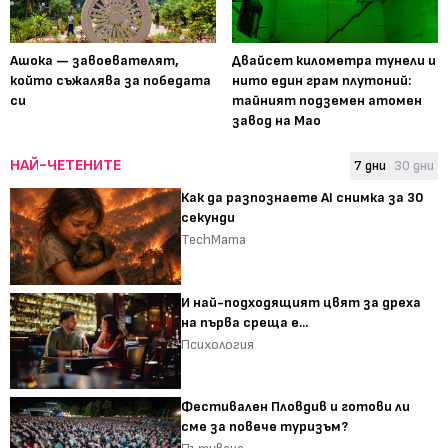
Ашока — завоевателят,
Двайсет километра тунели и
който съжалява за победата
нито един грам плутоний:
си
тайният подземен атомен
завод на Мао
НАЙ-ЧЕТЕНИТЕ
7 дни
30 дни
Как да разпознаете AI снимка за 30
секунди
TechMama
И най-подходящият цвят за дреха
на първа среща е...
Психология
Фестивален Пловдив и готови ли
сме за повече туризъм?