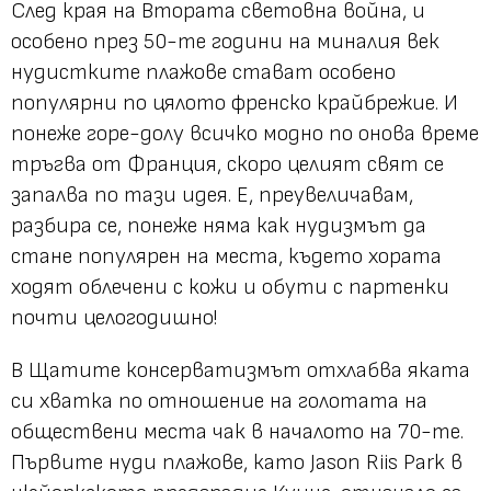
След края на Втората световна война, и
особено през 50-те години на миналия век
нудистките плажове стават особено
популярни по цялото френско крайбрежие. И
понеже горе-долу всичко модно по онова време
тръгва от Франция, скоро целият свят се
запалва по тази идея. Е, преувеличавам,
разбира се, понеже няма как нудизмът да
стане популярен на места, където хората
ходят облечени с кожи и обути с партенки
почти целогодишно!
В Щатите консерватизмът отхлабва яката
си хватка по отношение на голотата на
обществени места чак в началото на 70-те.
Първите нуди плажове, като Jason Riis Park в