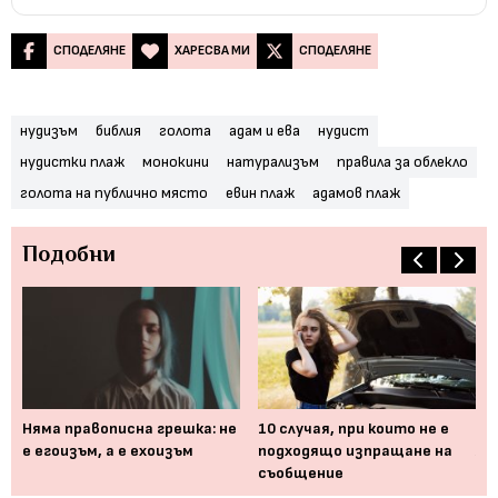
СПОДЕЛЯНЕ
ХАРЕСВА МИ
СПОДЕЛЯНЕ
нудизъм
библия
голота
адам и ева
нудист
нудистки плаж
монокини
натурализъм
правила за облекло
голота на публично място
евин плаж
адамов плаж
Подобни
т
Няма правописна грешка: не
10 случая, при които не е
Тр
..
е егоизъм, а е ехоизъм
подходящо изпращане на
же
съобщение