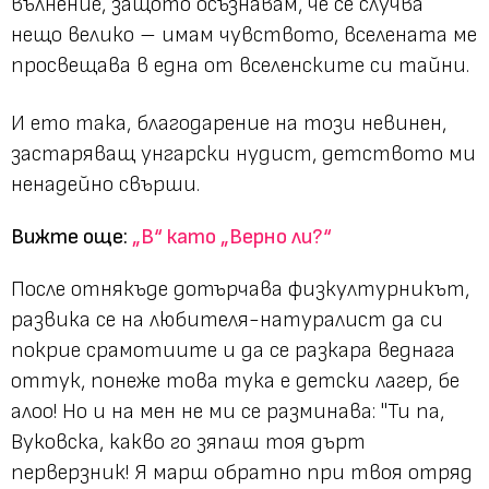
вълнение, защото осъзнавам, че се случва
нещо велико – имам чувството, вселената ме
просвещава в една от вселенските си тайни.
И ето така, благодарение на този невинен,
застаряващ унгарски нудист, детството ми
ненадейно свърши.
Вижте още:
„В“ като „Верно ли?“
После отнякъде дотърчава физкултурникът,
развика се на любителя-натуралист да си
покрие срамотиите и да се разкара веднага
оттук, понеже това тука е детски лагер, бе
алоо! Но и на мен не ми се разминава:
"Ти па,
Вуковска, какво го зяпаш тоя дърт
перверзник! Я марш обратно при твоя отряд