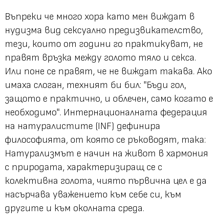
Въпреки че много хора като мен виждат в
нудизма вид сексуално предизвикателство,
тези, които от години го практикуват, не
правят връзка между голото тяло и секса.
Или поне се правят, че не виждат такава. Ако
имаха слоган, техният би бил:
"Бъди гол,
защото е практично, и облечен, само когато е
необходимо"
. Интернационалната федерация
на натуралистите (INF) дефинира
философията, от която се ръководят, така:
Натурализмът е начин на живот в хармония
с природата, характеризиращ се с
колективна голота, чиято първична цел е да
насърчава уважението към себе си, към
другите и към околната среда.