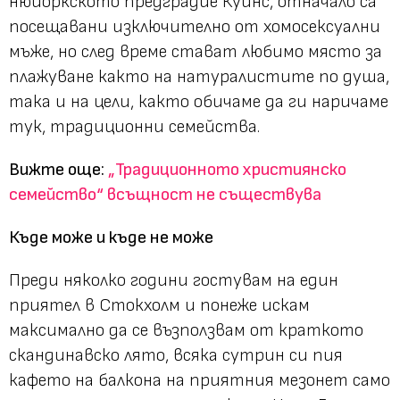
нюйоркското предградие Куинс, отначало са
посещавани изключително от хомосексуални
мъже, но след време стават любимо място за
плажуване както на натуралистите по душа,
така и на цели, както обичаме да ги наричаме
тук, традиционни семейства.
Вижте още:
„Традиционното християнско
семейство“ всъщност не съществува
Къде може и къде не може
Преди няколко години гостувам на един
приятел в Стокхолм и понеже искам
максимално да се възползвам от краткото
скандинавско лято, всяка сутрин си пия
кафето на балкона на приятния мезонет само