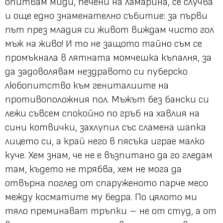
опитвам миди, печени на ламарина, се случва
и още едно знаменателно събитие: за първи
път през младия си живот виждам чисто гол
мъж на живо! И то не защото тайно съм се
промъкнала в лятната момчешка къпалня, за
да задоволявам нездравото си пуберско
любопитство към гениталиите на
противоположния пол. Мъжът без бански си
лежи съвсем спокойно по гръб на хавлия на
сини котвички, захлупил със сламена шапка
лицето си, а край него в пясъка играе малко
куче. Хем знам, че не е възпитано да го гледам
там, където не трябва, хем не мога да
отвърна поглед от спаруженото парче месо
между косматите му бедра. По цялото ми
тяло преминават тръпки – не от студ, а от