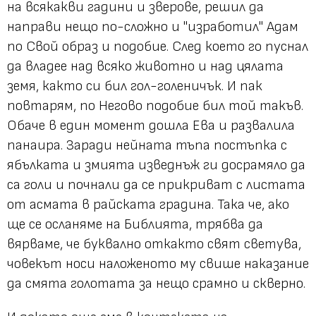
на всякакви гадини и зверове, решил да
направи нещо по-сложно и
"изработил"
Адам
по Свой образ и подобие. След което го пуснал
да владее над всяко животно и над цялата
земя, както си бил гол-голеничък. И пак
повтарям, по Негово подобие бил той такъв.
Обаче в един момент дошла Ева и развалила
панаира. Заради нейната тъпа постъпка с
ябълката и змията изведнъж ги досрамяло да
са голи и почнали да се прикриват с листата
от асмата в райската градина. Така че, ако
ще се осланяме на Библията, трябва да
вярваме, че буквално откакто свят светува,
човекът носи наложеното му свише наказание
да смята голотата за нещо срамно и скверно.