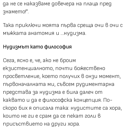
да не се наказваме довечера на плаца пред
знамето!"
.
Така приключи моята първа среща очи в очи с
мъжката анатомия и …нудизма.
Нудизмът като философия
Сега, ясно е, че, ако не броим
екзистенциалното, почти божествено
просветление, което получих в онзи момент,
първоначалната ми, съвсем рудиментарна
представа за нудизма е била далеч от
каквато и да е философска концепция. По-
скоро бих я описала така: нудистите са хора,
които не ги е срам да се пекат голи в
присъствието на други хора.