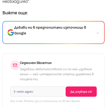
необходимо"
.
Вижте още:
Добави ни в предпочитани източници в
→
Google
Седмичен бюлетин
Задоволи любопитството си по най-удобния
начин — най-интересните статии директно в
пощата ти.
Без спам. Можеш да се отпишеш по всяко време.