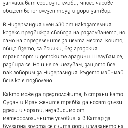
заплашават сериозни глоби, много часове
общественополезен труд и дори затвор.
В Нидерландия член 430 от наказателния
кодекс предвижда свобода на разголването, но
само на определените за целта места. Които,
общо взето, са всички, без градския
транспорт и детските градини. Шегувам се,
разбира се. Но и не се шегувам, защото все
пак говорим за Нидералндия, където май-май
всичко е позволено.
Както може да предположите, в страни като
Судан и Иран жените трябва да носят дълги
дрехи и чорапи, независимо от
метеорологичните условия, а в Катар за
вулгарна голота се счита дори излагането на