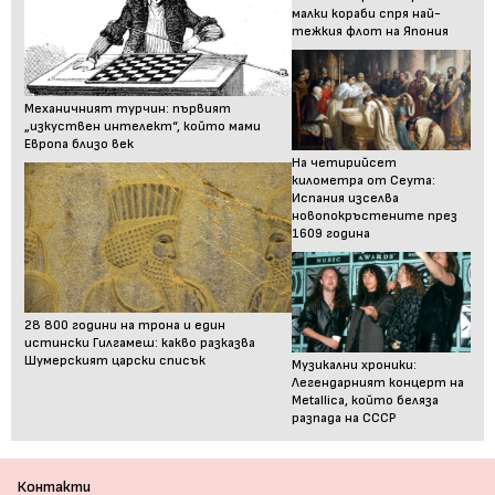
малки кораби спря най-
тежкия флот на Япония
Механичният турчин: първият
„изкуствен интелект“, който мами
Европа близо век
На четирийсет
километра от Сеута:
Испания изселва
новопокръстените през
1609 година
28 800 години на трона и един
истински Гилгамеш: какво разказва
Шумерският царски списък
Музикални хроники:
Легендарният концерт на
Metallica, който беляза
разпада на СССР
Контакти