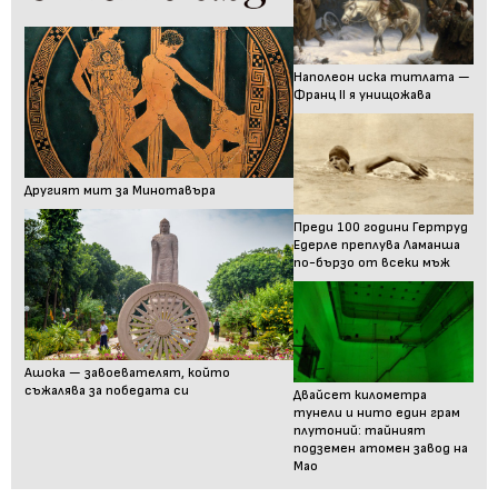
Наполеон иска титлата —
Франц II я унищожава
Другият мит за Минотавъра
Преди 100 години Гертруд
Едерле преплува Ламанша
по-бързо от всеки мъж
Ашока — завоевателят, който
съжалява за победата си
Двайсет километра
тунели и нито един грам
плутоний: тайният
подземен атомен завод на
Мао