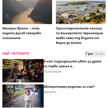
Железни врата – там,
Праисторическите селища
където Дунав покорява
по българското Черноморие:
планините
какво лежи под водата от
Варна до Китен
НАЙ-ЧЕТЕНИТЕ
7 дни
30 дни
И най-подходящият цвят за дреха
на първа среща е...
Психология
Авторитарен родител ли съм?
Детето