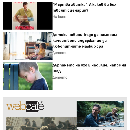
"Мъртва хватка": А какъв би бил
твоят сценарии?
На кино
Детски новини: къде да намерим
качествено съдържание за
любопитните малки хора
Детето
Дърпането на ухо Е насилие, напомня
НМД
Детето