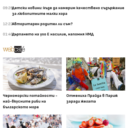
09:28
Детски новини: къде да намерим качествено съдържание
за любопитните малки хора
12:22
Авторитарен родител ли съм?
01:46
Дърпането на ухо Е насилие, напомня НМД
Черноморски потайности -
Отмениха Прайда в Париж
най-вкусните риби на
заради жегата
българското море