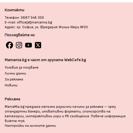
Контакти
Телефон: 0887 548 300
E-mail: office[at]mamamia.bg
Адрес: гр. София, ул. Фредерик Жолио Кюри №20
Последвайте ни
Mamamia.bg е част от групата WebCafe.bg
Условия за ползване
Лични данни
За реклама
Новини
Реклама
MamaMia.bg предлага напълно различни начини за реклама – чрез
стандартни банери, иновативни формати, спонсорство на
категории, интерактивни игри и PR съобщения. Повече информация
вижте тук
.
Настройки на личните данни