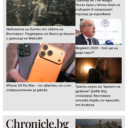
Трейлър на The Weight:
Ръсел Кроу и Итън Хоук се
събират в напрегнат
трилър за оцеляване
Любимите ни битки от света на
Вестерос: Подредени по вкуса за екшън
и зрелища на Webcafe
Бюджет 2026 - кой ще ни
даде пари?!
iPhone 18 Pro Max - по-цветен, но и по-
Трети сезон на “Домът на
съкрушителен за джоба
дракона” (ревю без
спойлери): Вестерос
отново кърви по-красиво
от всякога