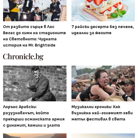
От разбито сърце в Лас
7 райски десерта без печене,
Вегас до химн на стадионите
идеални за жегите
на Световното: Чудната
история на Mr. Brightside
Лорънс Арабски:
Музикални хроники: Как
разузнавачът, който
възникна най-големият хеви
прекърши османската армия
метъл фестивал в света
с динамит, камили и злато