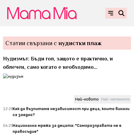
Статии свързани с
нудистки плаж
Нудизмът: Бъди гол, защото е практично, и
облечен, само когато е необходимо...
Най-новото
Най-четеното
12:26
Как да възпитаме независимост при деца, които винаги
са заедно?
04:29
Национална мрежа за децата: "Саморазправата не е
правосъдие"