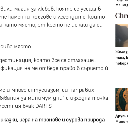
Mr. Bri
или магия за любов, която се усеща в
те каменни кръгове и легендите, които
а като място, от което не искаш да си
асиво място.
Желез
там, 
естинация, която все се отлагаше...
покор
фикация не ме отведе право в сърцето ѝ
ме и много ентусиазъм, си направих
явания за минимум дни" с изходна точка
местния влак DARTS.
Други
риказки, игра на тронове и сурова природа
Минот