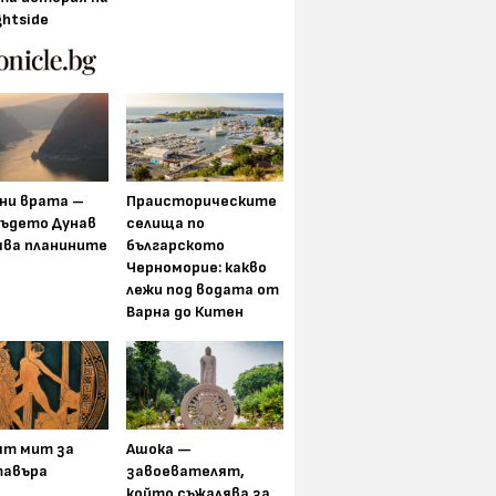
ghtside
ни врата –
Праисторическите
където Дунав
селища по
ява планините
българското
Черноморие: какво
лежи под водата от
Варна до Китен
ят мит за
Ашока —
авъра
завоевателят,
който съжалява за