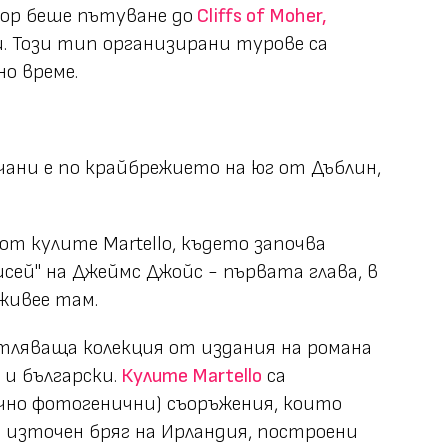
ор беше пътуване до
Cliffs of Moher,
и. Този тип организирани турове са
но време.
чани е по крайбрежието на юг от Дъблин,
 от кулите Martello, където започва
сей" на Джеймс Джойс - първата глава, в
живее там.
тляваща колекция от издания на романа
и български.
Кулите Martello
са
нo фотогенични) съоръжения, които
я източен бряг на Ирландия, построени