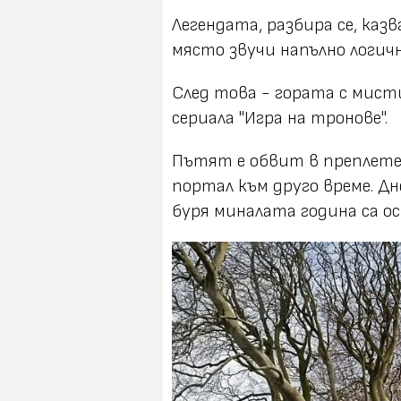
Легендата, разбира се, казв
място звучи напълно логичн
След това - гората с мис
сериала "Игра на тронове".
Пътят е обвит в преплетен
портал към друго време. Д
буря миналата година са о