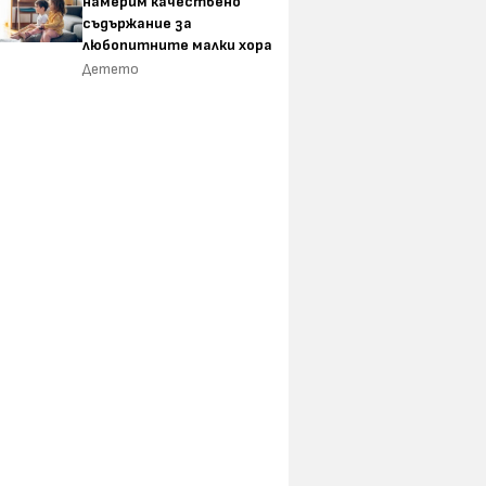
намерим качествено
съдържание за
любопитните малки хора
Детето