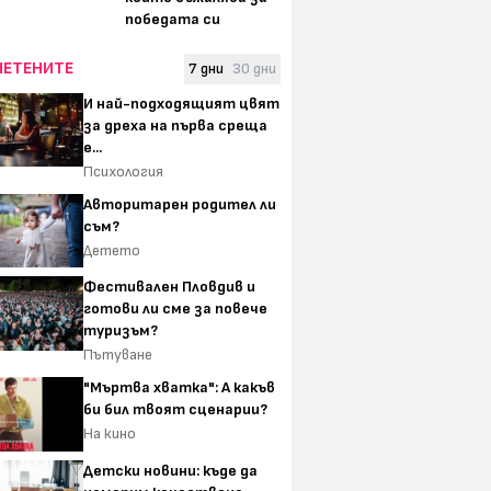
победата си
ЧЕТЕНИТЕ
7 дни
30 дни
И най-подходящият цвят
за дреха на първа среща
е...
Психология
Авторитарен родител ли
съм?
Детето
Фестивален Пловдив и
готови ли сме за повече
туризъм?
Пътуване
"Мъртва хватка": А какъв
би бил твоят сценарии?
На кино
Детски новини: къде да