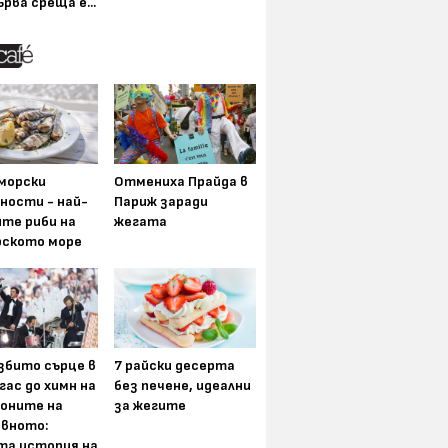
ърва среща е...
морски
Отмениха Прайда в
ности - най-
Париж заради
ите риби на
жегата
рското море
збито сърце в
7 райски десерта
гас до химн на
без печене, идеални
оните на
за жегите
вното:
та история на