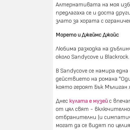
Алтернативата на моя изб
предлагаха се и доста друг
злато за хората с ограниче
Морето и Джеймс Джойс
Любима разходка на дъблин
около Sandycove и Blackrock.
В Sandycove се намира една
действието на романа "Оди
която героят Бък Мълиган 
Днес
кулата е музей
с впеча
от цял свят - включително 
отбранителни (и симпатич
могат да се видят по цели