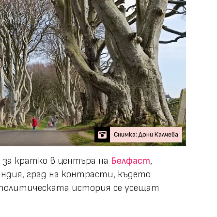
Снимка: Дони Калчева
 за кратко в центъра на
Белфаст
,
ндия, град на контрасти, където
политическата история се усещат