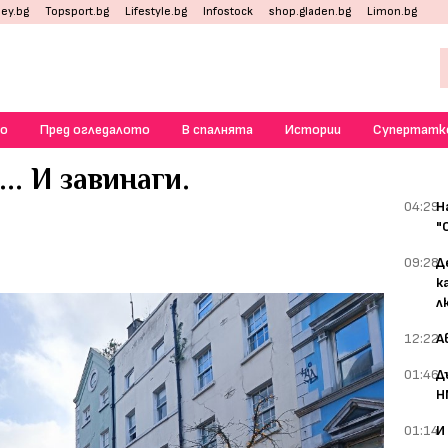
ey.bg
Topsport.bg
Lifestyle.bg
Infostock
shop.gladen.bg
Limon.bg
о
Пред огледалото
В спалнята
Истории
Супертатк
.. И завинаги.
04:29
Н
"
09:28
Д
к
л
12:22
А
01:46
Д
Н
01:14
И