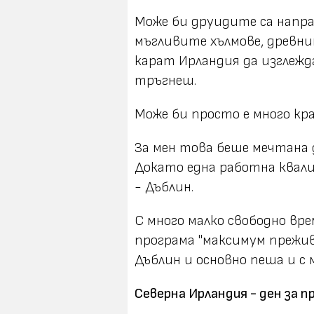
Може би друидите са направ
мъгливите хълмове, древни
карат Ирландия да изглежд
тръгнеш.
Може би просто е много кр
За мен това беше мечтана д
Докато една работна квали
- Дъблин.
С много малко свободно вре
програма "максимум прежив
Дъблин и основно пеша и с 
Северна Ирландия - ден за п