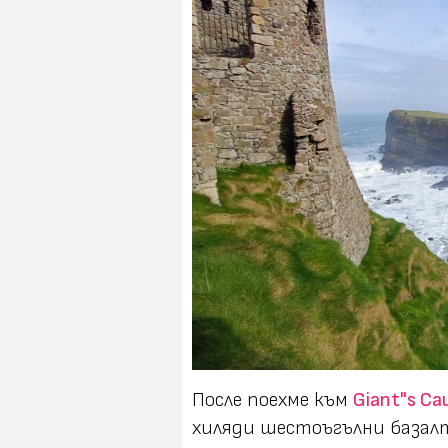
После поехме към
Giant"s Ca
хиляди шестоъгълни базалт