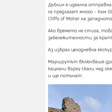
Дъблин е идеална отправна
се предлагат много - към G
Cliffs of Moher на западнот
Ако времето не стига, тов
забележителности за кратк
Аз избрах целодневна екску
Маршрутът включваше др
кацнали върху скали над ок
и ще потънат: