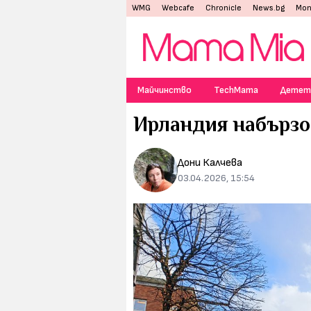
WMG
Webcafe
Chronicle
News.bg
Mon
Майчинство
TechMama
Детет
Ирландия набързо.
Дони Калчева
03.04.2026, 15:54