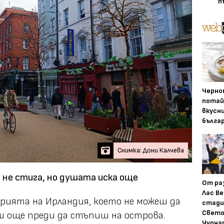
п
Черно
потай
вкусн
бълга
Снимка: Дони Калчева
не стига, но душата иска още
От ра
Лас Ве
рията на Ирландия, което не можеш да
стади
Свето
ш още преди да стъпиш на острова.
Чудна