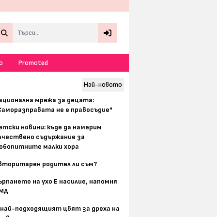
Search
о
Promoted
Най-новото
ационална мрежа за децата:
Саморазправата не е правосъдие"
етски новини: къде да намерим
ачествено съдържание за
юбопитните малки хора
вторитарен родител ли съм?
ърпането на ухо Е насилие, напомня
МД
 най-подходящият цвят за дреха на