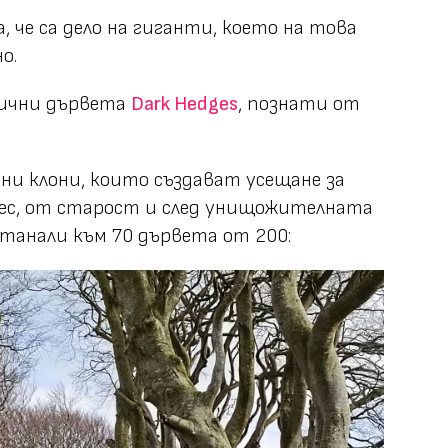
а, че са дело на гиганти, което на това
о.
тични дървета
Dark Hedges
, познати от
и клони, които създават усещане за
нес, от старост и след унищожителната
станали към 70 дървета от 200: