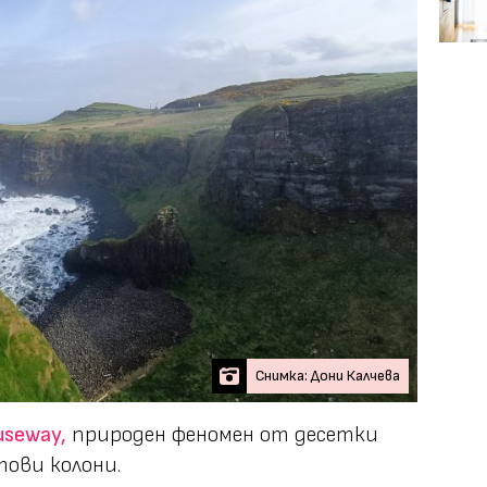
Снимка: Дони Калчева
useway,
природен феномен от десетки
ови колони.