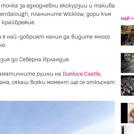
 точка за еднодневни екскурзии и такива
lendalough, планините Wicklow, дори към
НАЙ-
о крайбрежие.
а е най-добрият начин да видите много
о.
рзия до Северна Ирландия.
аматичните руини на
Dunluce Castle
,
еана, сякаш всеки момент ще се откъснат