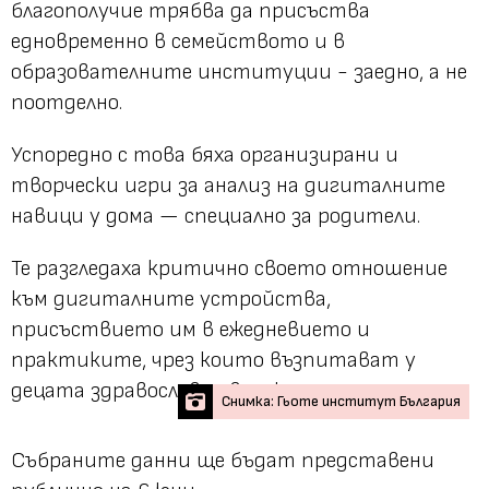
благополучие трябва да присъства
едновременно в семейството и в
образователните институции - заедно, а не
поотделно.
Успоредно с това бяха организирани и
творчески игри за анализ на дигиталните
навици у дома — специално за родители.
Те разгледаха критично своето отношение
към дигиталните устройства,
присъствието им в ежедневието и
практиките, чрез които възпитават у
децата здравословна връзка с технологиите.
Снимка: Гьоте институт България
Събраните данни ще бъдат представени