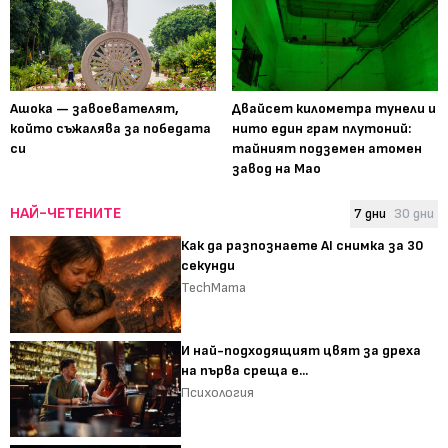
Ашока — завоевателят,
Двайсет километра тунели и
който съжалява за победата
нито един грам плутоний:
си
тайният подземен атомен
завод на Мао
НАЙ-ЧЕТЕНИТЕ
7 дни
30 дни
Как да разпознаете AI снимка за 30
секунди
TechMama
И най-подходящият цвят за дреха
на първа среща е...
Психология