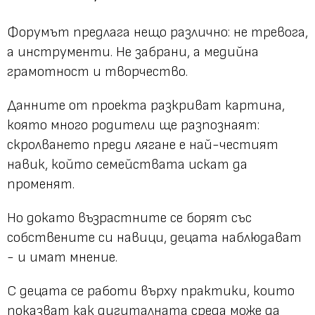
Форумът предлага нещо различно: не тревога,
а инструменти. Не забрани, а медийна
грамотност и творчество.
Данните от проекта разкриват картина,
която много родители ще разпознаят:
скролването преди лягане е най-честият
навик, който семействата искат да
променят.
Но докато възрастните се борят със
собствените си навици, децата наблюдават
- и имат мнение.
С децата се работи върху практики, които
показват как дигиталната среда може да