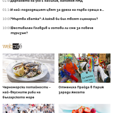
01:46
Дърпането на ухо Е насилие, напомня НМД
01:14
И най-подходящият цвят за дреха на първа среща е...
10:00
"Мъртва хватка": А какъв би бил твоят сценарии?
10:00
Фестивален Пловдив и готови ли сме за повече
туризъм?
Черноморски потайности -
Отмениха Прайда в Париж
най-вкусните риби на
заради жегата
българското море