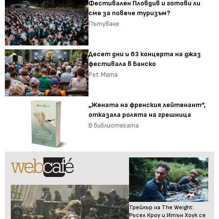
Фестивален Пловдив и готови ли
сме за повече туризъм?
Пътуване
Десет дни и 83 концерта на джаз
фестивала в Банско
Pet Mama
„Жената на френския лейтенант“,
отказала ролята на грешница
В библиотеката
Трейлър на The Weight:
Ръсел Кроу и Итън Хоук се