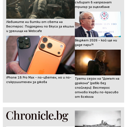
събират в напрегнат
трилър за оцеляване
Любимите ни битки от света на
Вестерос: Подредени по вкуса за екшън
и зрелища на Webcafe
Бюджет 2026 - кой ще ни
даде пари?!
iPhone 18 Pro Max - по-цветен, но и по-
Трети сезон на “Домът на
съкрушителен за джоба
дракона” (ревю без
спойлери): Вестерос
отново кърви по-красиво
от всякога