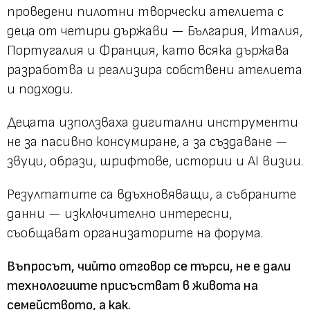
проведени пилотни творчески ателиета с
деца от четири държави — България, Италия,
Португалия и Франция, като всяка държава
разработва и реализира собствени ателиета
и подходи.
Децата използваха дигитални инструменти
не за пасивно консумиране, а за създаване —
звуци, образи, шрифтове, истории и AI визии.
Резултатите са вдъхновяващи, а събраните
данни — изключително интересни,
съобщават организаторите на форума.
Въпросът, чийто отговор се търси, не е дали
технологиите присъстват в живота на
семейството, а как.