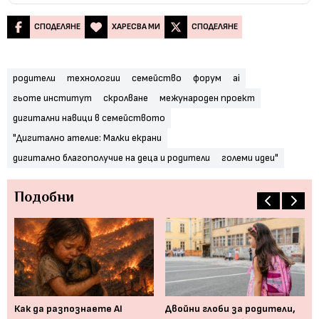
СПОДЕЛЯНЕ
ХАРЕСВА МИ
СПОДЕЛЯНЕ
родители
технологии
семейство
форум
ai
гьоте институт
скролване
межународен проект
дигитални навици в семейството
"Дигитално ателие: Малки екрани
дигитално благополучие на деца и родители
големи идеи"
Подобни
"
Как да разпознаете AI
Двойни глоби за родители,
Бе