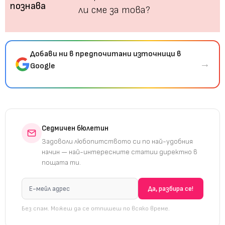
ли сме за това?
Добави ни в предпочитани източници в
→
Google
Седмичен бюлетин
Задоволи любопитството си по най-удобния
начин — най-интересните статии директно в
пощата ти.
Без спам. Можеш да се отпишеш по всяко време.