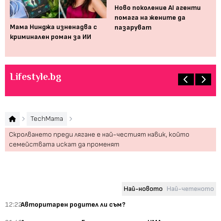
Ново поколение AI агенти
помага на жените да
а,
Мама Нинджа изненадва с
Пр
пазаруват
криминален роман за ИИ
вр
те
Lifestyle.bg
TechMama
Скролването преди лягане е най-честият навик, който
семействата искат да променят
Най-новото
Най-четеното
12:22
Авторитарен родител ли съм?