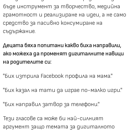
бъде инструмент за творчество, медийна
грамотност и реализиране на идеи, а не само
средство за пасивно консумиране на
съдържание.
Децата бяха попитани какво биха направили,
ако можеха да променят дигиталните навици
на родителите си:
"
Бих изтрила Facebook профила на мама."
"Бих казал на тати да играе по-малко игри."
"Бих направил затвор за телефони."
Тези гласове са може би най-силният
аргумент защо темата за дигиталното