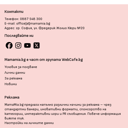
Контакти
Телефон: 0887 548 300
E-mail: office[at]mamamia.bg
Адрес: гр. София, ул. Фредерик Жолио Кюри №20
Последвайте ни
Mamamia.bg е част от групата WebCafe.bg
Условия за ползване
Лични данни
За реклама
Новини
Реклама
MamaMia.bg предлага напълно различни начини за реклама – чрез
стандартни банери, иновативни формати, спонсорство на
категории, интерактивни игри и PR съобщения. Повече информация
вижте тук
.
Настройки на личните данни