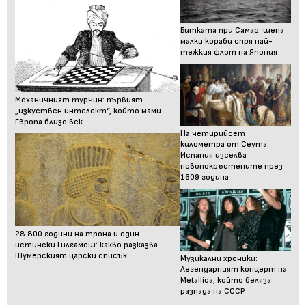
Битката при Самар: шепа
малки кораби спря най-
тежкия флот на Япония
Механичният турчин: първият
„изкуствен интелект“, който мами
Европа близо век
На четирийсет
километра от Сеута:
Испания изселва
новопокръстените през
1609 година
28 800 години на трона и един
истински Гилгамеш: какво разказва
Шумерският царски списък
Музикални хроники:
Легендарният концерт на
Metallica, който беляза
разпада на СССР