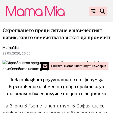
Скролването преди лягане е най-честият
навик, който семействата искат да променят
MamaMia
22.05.2026, 16:06
Снимка: Гьоте институт България
Това показват резултатите от форум за
вдъхновение и обмен на добри практики за
дигитално благополучие на деца и родители
На 6 юни в Гьоте-институт в София ще се
проведе форум за дигитално благополучие за