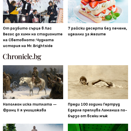
От разбито сърце в Лас
7 райски десерта без печене,
Вегас до химн на стадионите
идеални за жегите
на Световното: Чудната
история на Mr. Brightside
Наполеон иска титлата —
Преди 100 години Гертруд
Франц II я унищожава
Едерле преплува Ламанша по-
бързо от всеки мъж