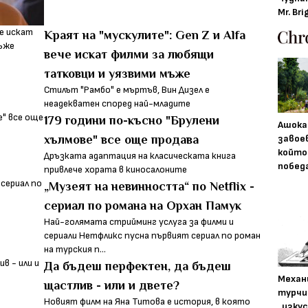
Mr. Bri
Краят на "мускулите": Gen Z и Alfa
вече искат филми за любящи
татковци и уязвими мъже
Стилът "Рамбо" е мъртъв, Вин Дизел е
неадекватен според най-младите
179 години по-късно "Брулени
Ашока
завое
хълмове" все още продава
който
Дръзката адаптация на класическата книга
побед
привлече хората в киносалоните
„Музеят на невинността“ по Netflix -
сериал по романа на Орхан Памук
Най-голямата стрийминг услуга за филми и
сериали Нетфликс пусна първият сериал по роман
на турския п...
Да бъдеш перфектен, да бъдеш
Механ
щастлив - или и двете?
турчи
Новият филм на Яна Титова е история, в която
„изку