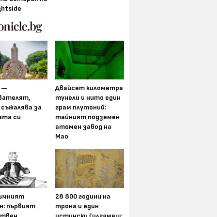
ghtside
 —
Двайсет километра
вателят,
тунели и нито един
 съжалява за
грам плутоний:
ата си
тайният подземен
атомен завод на
Мао
ичният
28 800 години на
н: първият
трона и един
ствен
истински Гилгамеш: