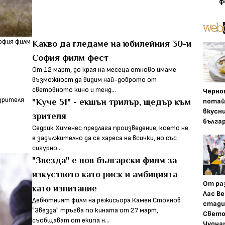
ф
Какво да гледаме на юбилейния 30-и
София филм фест
От 12 март, до края на месеца отново имаме
възможност дa видим най-доброто от
световното кино и тенд...
Черно
потай
"Куче 51" - екшън трилър, щедър към
вкусн
зрителя
бълга
Седрик Хименес предлага произведение, което не
е задължително да се хареса на всички, но със
сигурно...
"Звезда" е нов български филм за
изкуството като риск и амбицията
От ра
като изпитание
Лас Ве
Дебютният филм на режисьора Камен Стоянов
стади
"Звезда" тръгва по кината от 27 март,
Свето
съобщават от екипа н...
Чудна