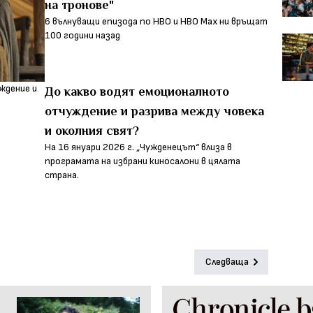
на тронове"
6 вълнуващи епизода по HBO и HBO Max ни връщат
100 години назад
До какво водят емоционалното
отчуждение и разрива между човека
и околния свят?
На 16 януари 2026 г. „Чужденецът“ влиза в
програмата на избрани киносалони в цялата
страна.
Следваща