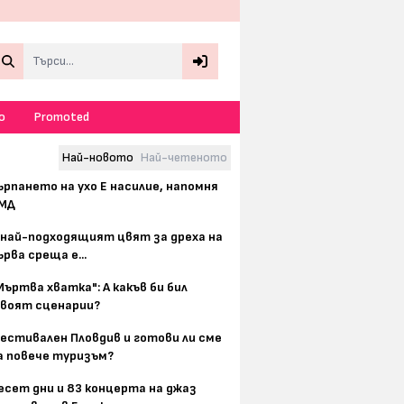
Search
о
Promoted
Най-новото
Най-четеното
ърпането на ухо Е насилие, напомня
МД
 най-подходящият цвят за дреха на
ърва среща е...
Мъртва хватка": А какъв би бил
воят сценарии?
естивален Пловдив и готови ли сме
а повече туризъм?
есет дни и 83 концерта на джаз