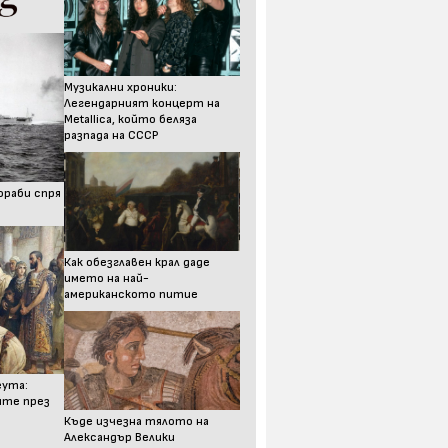
Музикални хроники:
Легендарният концерт на
Metallica, който беляза
разпада на СССР
ораби спря
Как обезглавен крал даде
името на най-
американското питие
еута:
ите през
Къде изчезна тялото на
Александър Велики