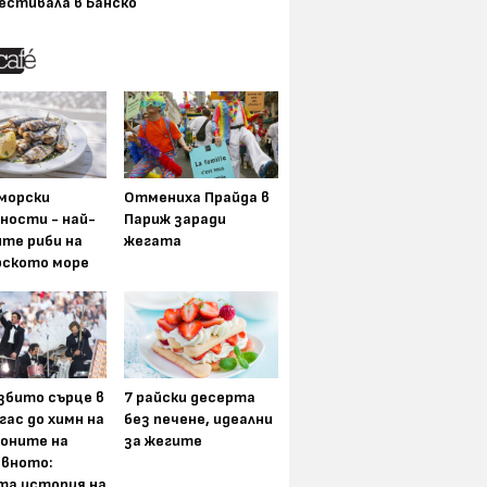
естивала в Банско
морски
Отмениха Прайда в
ности - най-
Париж заради
ите риби на
жегата
рското море
збито сърце в
7 райски десерта
гас до химн на
без печене, идеални
оните на
за жегите
вното:
та история на