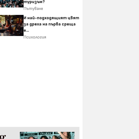
туризъм?
Пътуване
И най-подходящият цвят
за дреха на първа среща
е...
Психология