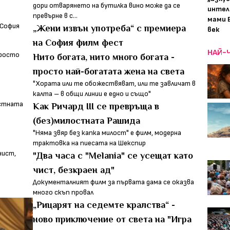
дори отварянето на бутилка вино може да се
интел
превърне в с...
мами 
„Жени извън употреба“ с премиера
век
на София филм фест
НАЙ-
Нито богата, нито много богата -
просто най-богатата жена на света
"Хората или те обожествяват, или те завличат в
калта – в общи линии е едно и също"
Как Ричард III се превръща в
(без)милостната Рашида
"Няма звяр без капка милост" е филм, модерна
трактовка на пиесата на Шекспир
"Два часа с "Melania" се усещат като
чист, безкраен ад"
Документалният филм за първата дама се оказва
много скъп провал
„Рицарят на седемте кралства“ -
ново приключение от света на "Игра