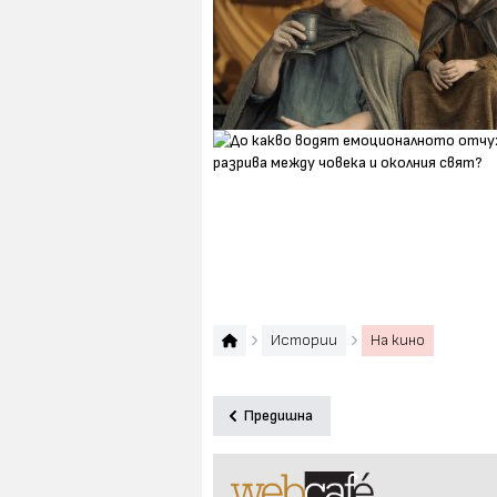
Истории
На кино
Предишна