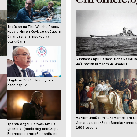
Трейлър на The Weight: Ръсел
Кроу и Итън Хоук се събират
в напрегнат трилър за
оцеляване
Битката при Самар: шепа малки к
 и
най-тежкия флот на Япония
Бюджет 2026 - кой ще ни
даде пари?!
На четирийсет километра от С
Испания изселва новопокръстен
Трети сезон на “Домът на
1609 година
дракона” (ревю без спойлери):
Вестерос отново кърви по-