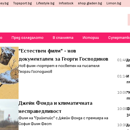
ey.bg
Topsport.bg
Lifestyle.bg
Infostock
shop.gladen.bg
Limon.bg
о
Пред огледалото
В спалнята
Истории
Супертатк
"Естествен филм" - нов
документален за Георги Господинов
01:46
Д
Нов филм-портрет е посветен на писателя
Н
Георги Господинов
01:14
И
п
10:00
"
т
Джейн Фонда и климатичната
10:00
Ф
несправедливост
з
Филм на "Грийнпийс" с Джейн Фонда с премиера на
София Филм Фест
10:30
Д