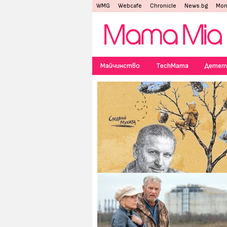
WMG
Webcafe
Chronicle
News.bg
Mon
Майчинство
TechMama
Детет