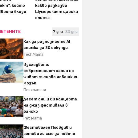
ект“, който
какво разказва
Европа близо
Шумерският царски
списък
ЧЕТЕНИТЕ
7 дни
30 дни
Как да разпознаете AI
снимка за 30 секунди
TechMama
Изследване:
съвременният начин на
живот съсипва човешкия
мозък
Психология
Десет дни и 83 концерта
на джаз фестивала в
Банско
Pet Mama
Фестивален Пловдив и
готови ли сме за повече