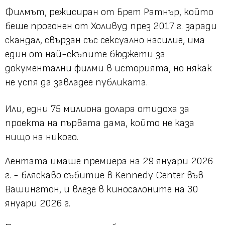
Филмът, режисиран от Брет Ратнър, който
беше прогонен от Холивуд през 2017 г. заради
скандал, свързан със сексуално насилие, има
един от най-скъпите бюджети за
документални филми в историята, но някак
не успя да завладее публиката.
Или, едни 75 милиона долара отидоха за
проекта на първата дама, който не каза
нищо на никого.
Лентата имаше премиера на 29 януари 2026
г. - бляскаво събитие в Kennedy Center във
Вашингтон, и влезе в киносалоните на 30
януари 2026 г.