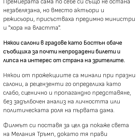
Премиерата сама по себе си също не остана
незабелязана, но вместо актьори и
режисьори, присъстваха предимно министри
и "хора на властта".
Някои салони в градове като Бостън обаче
съобщиха за почти непродадени билети и
липса на интерес от страна на зрителите.
Някои от прожекциите са минали при празни
салони, а рецензенти го определиха като
слабо, сценично и пропагандно представяне,
без задълбочен анализ на личността или
политическата роля на първата дама.
Филмът си поставя за цел да покаже света
на Мелания Тръмп, докато тя прави