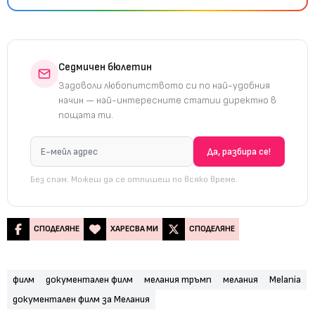
Седмичен бюлетин
Задоволи любопитството си по най-удобния
начин — най-интересните статии директно в
пощата ти.
Без спам. Можеш да се отпишеш по всяко време.
СПОДЕЛЯНЕ
ХАРЕСВА МИ
СПОДЕЛЯНЕ
филм
документален филм
мелания тръмп
мелания
Melania
документален филм за Мелания