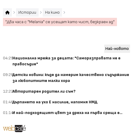
Истории
На кино
"Два часа с "Melania" се усещат като чист, безкраен ад"
Най-новото
04:29
Национална мрежа за децата: "Саморазправата не е
правосъдие"
09:28
Детски новини: къде да намерим качествено съдържание
за любопитните малки хора
12:22
Авторитарен родител ли съм?
01:46
Дърпането на ухо Е насилие, напомня НМД
01:14
И най-подходящият цвят за дреха на първа среща е...