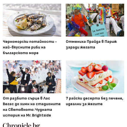
Черноморски потайности -
Отмениха Прайда в Париж
най-вкусните риби на
заради жегата
българското море
От разбито сърце в Лас
7 райски десерта без печене,
Вегас до химн на стадионите
идеални за жегите
на Световното: Чудната
история на Mr. Brightside