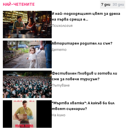
НАЙ-ЧЕТЕНИТЕ
7 дни
30 дни
И най-подходящият цвят за дреха
на първа среща е...
Психология
Авторитарен родител ли съм?
Детето
Фестивален Пловдив и готови ли
сме за повече туризъм?
Пътуване
"Мъртва хватка": А какъв би бил
твоят сценарии?
На кино