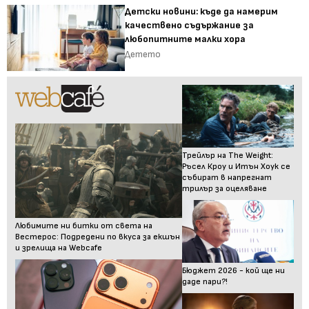
Детски новини: къде да намерим
качествено съдържание за
любопитните малки хора
Детето
Трейлър на The Weight:
Ръсел Кроу и Итън Хоук се
събират в напрегнат
трилър за оцеляване
Любимите ни битки от света на
Вестерос: Подредени по вкуса за екшън
и зрелища на Webcafe
Бюджет 2026 - кой ще ни
даде пари?!