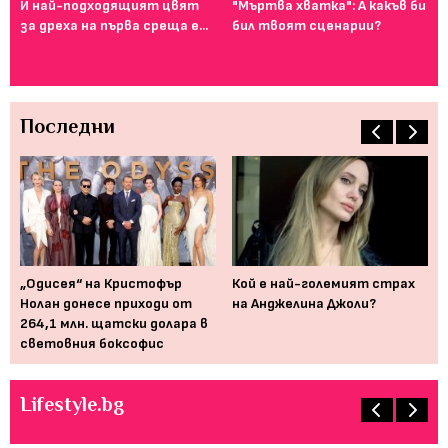
И най-подходящият цвят
"Мъртва хватка": А какъв би
Фе
за дреха на първа среща е...
бил твоят сценарии?
го
ту
Последни
а
„Одисея“ на Кристофър
Кой е най-големият страх
Но
Нолан донесе приходи от
на Анджелина Джоли?
ог
264,1 млн. щатски долара в
кл
световния боксофис
Lifestyle.bg