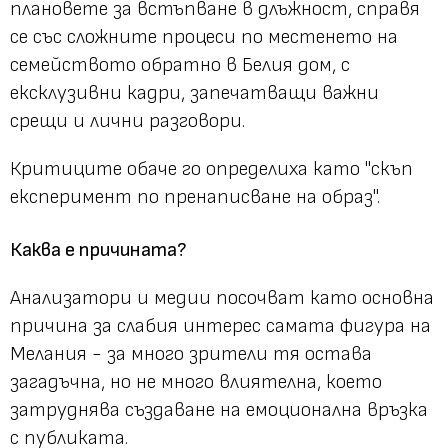
плановете за встъпване в длъжност, справя
се със сложните процеси по местенето на
семейството обратно в Белия дом, с
ексклузивни кадри, запечатващи важни
срещи и лични разговори.
Критиците обаче го определиха като "скъп
експеримент по пренаписване на образ".
Каква е причината?
Анализатори и медии посочват като основна
причина за слабия интерес самата фигура на
Мелания - за много зрители тя остава
загадъчна, но не много влиятелна, което
затруднява създаване на емоционална връзка
с публиката.