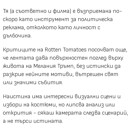
Тя (а съответно и филма) е възприемана по-
скоро като инструмент за политическа
реклама, отколкото като личност с
дълбочина.
Критиците на Rotten Tomatoes посочват още,
че лентата дава повърхностен поглед върху
живота на Мелания Тръмп, без истински да
разкрие нейните мотиви, вътрешен свят
или значими събития.
Наистина има интересни визуални сцени и
избори на костюми, но липсва анализ или
открития - сякаш камерата следва сценарий,
а не търси истината.