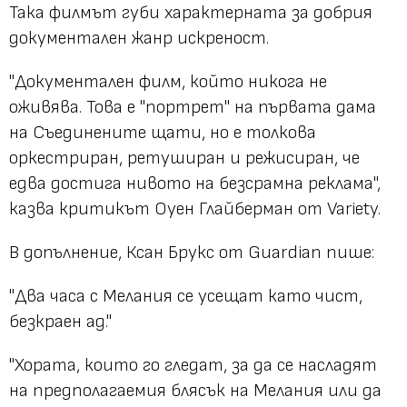
Така филмът губи характерната за добрия
документален жанр искреност.
"Документален филм, който никога не
оживява. Това е "портрет" на първата дама
на Съединените щати, но е толкова
оркестриран, ретуширан и режисиран, че
едва достига нивото на безсрамна реклама",
казва критикът Оуен Глайберман от Variety.
В допълнение, Ксан Брукс от Guardian пише:
"Два часа с Мелания се усещат като чист,
безкраен ад."
"Хората, които го гледат, за да се насладят
на предполагаемия блясък на Мелания или да