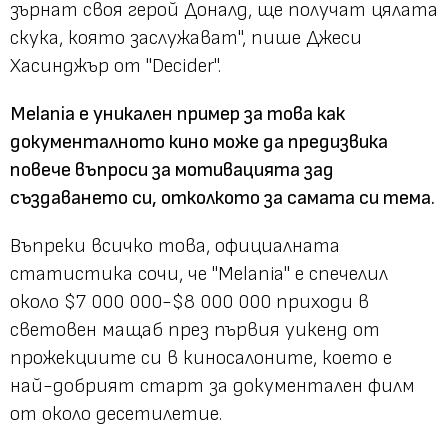
зърнат своя герой Доналд, ще получат цялата
скука, която заслужават", пише Джеси
Хасинджър от "Decider".
Melania е уникален пример за това как
документалното кино може да предизвика
повече въпроси за мотивацията зад
създаването си, отколкото за самата си тема.
Въпреки всичко това, официалната
статистика сочи, че "Melania" е спечелил
около $7 000 000-$8 000 000 приходи в
световен мащаб през първия уикенд от
прожекциите си в киносалоните, което е
най-добрият старт за документален филм
от около десетилетие.