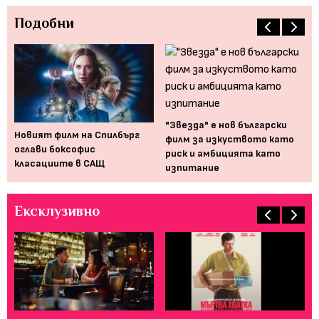
Подобни
е и
Дж
кл
"Звезда" е нов български
Новият филм на Спилбърг
не
филм за изкуството като
оглави боксофис
риск и амбицията като
класациите в САЩ
изпитание
Ексклузивно