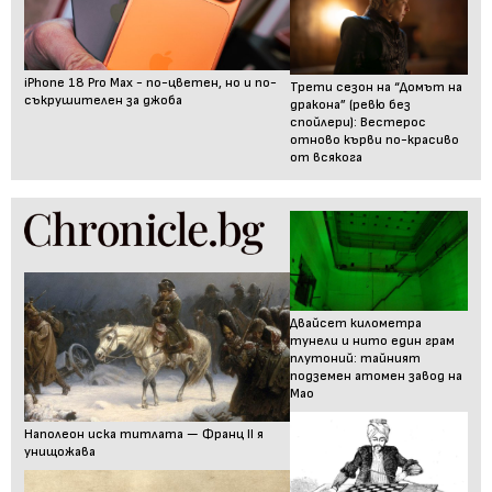
iPhone 18 Pro Max - по-цветен, но и по-
Трети сезон на “Домът на
съкрушителен за джоба
дракона” (ревю без
спойлери): Вестерос
отново кърви по-красиво
от всякога
Двайсет километра
тунели и нито един грам
плутоний: тайният
подземен атомен завод на
Мао
Наполеон иска титлата — Франц II я
унищожава