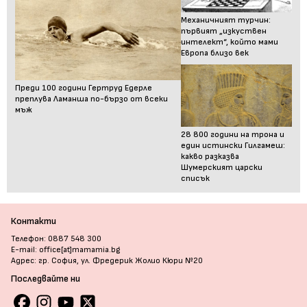
Механичният турчин:
първият „изкуствен
интелект“, който мами
Европа близо век
Преди 100 години Гертруд Едерле
преплува Ламанша по-бързо от всеки
мъж
28 800 години на трона и
един истински Гилгамеш:
какво разказва
Шумерският царски
списък
Контакти
Телефон: 0887 548 300
E-mail: office[at]mamamia.bg
Адрес: гр. София, ул. Фредерик Жолио Кюри №20
Последвайте ни