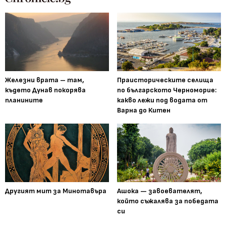
Железни врата – там,
Праисторическите селища
където Дунав покорява
по българското Черноморие:
планините
какво лежи под водата от
Варна до Китен
Другият мит за Минотавъра
Ашока — завоевателят,
който съжалява за победата
си