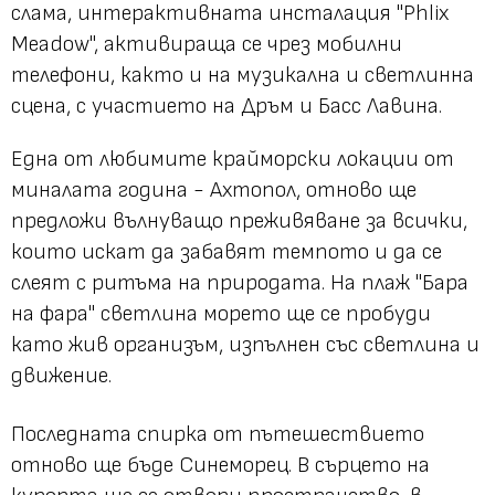
слама, интерактивната инсталация "Phlix
Meadow", активираща се чрез мобилни
телефони, както и на музикална и светлинна
сцена, с участието на Дръм и Басс Лавина.
Една от любимите крайморски локации от
миналата година - Ахтопол, отново ще
предложи вълнуващо преживяване за всички,
които искат да забавят темпото и да се
слеят с ритъма на природата. На плаж "Бара
на фара" светлина морето ще се пробуди
като жив организъм, изпълнен със светлина и
движение.
Последната спирка от пътешествието
отново ще бъде Синеморец. В сърцето на