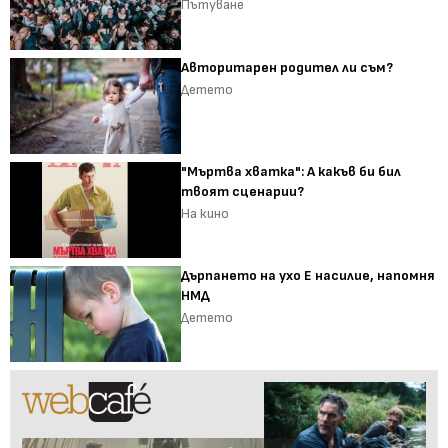
Пътуване
Авторитарен родител ли съм?
Детето
"Мъртва хватка": А какъв би бил
твоят сценарии?
На кино
Дърпането на ухо Е насилие, напомня
НМД
Детето