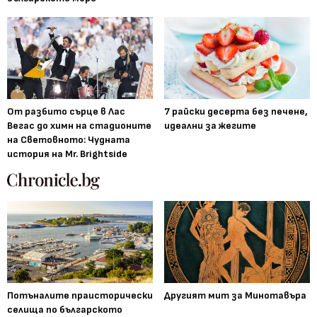
От разбито сърце в Лас
7 райски десерта без печене,
Вегас до химн на стадионите
идеални за жегите
на Световното: Чудната
история на Mr. Brightside
Потъналите праисторически
Другият мит за Минотавъра
селища по българското