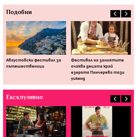
Подобни
Августовски фестивал за
Фестивал на занаятите
Де
пътешественици
очаква децата край
дж
езерото Панчерево този
уикенд
Ексклузивно