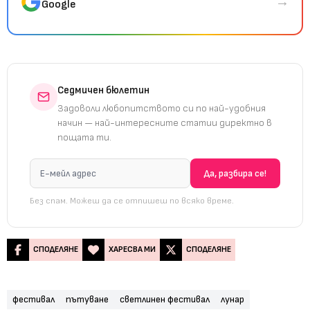
→
Google
Седмичен бюлетин
Задоволи любопитството си по най-удобния
начин — най-интересните статии директно в
пощата ти.
Без спам. Можеш да се отпишеш по всяко време.
СПОДЕЛЯНЕ
ХАРЕСВА МИ
СПОДЕЛЯНЕ
фестивал
пътуване
светлинен фестивал
лунар