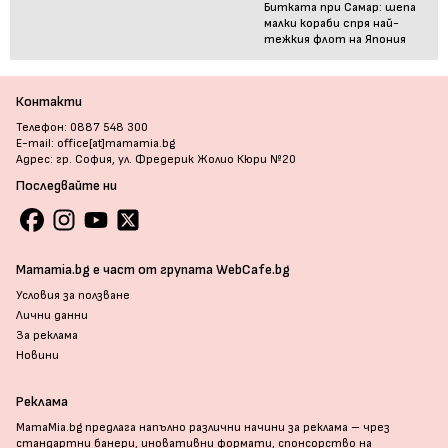
Битката при Самар: шепа
малки кораби спря най-
тежкия флот на Япония
Контакти
Телефон: 0887 548 300
E-mail: office[at]mamamia.bg
Адрес: гр. София, ул. Фредерик Жолио Кюри №20
Последвайте ни
Mamamia.bg е част от групата WebCafe.bg
Условия за ползване
Лични данни
За реклама
Новини
Реклама
MamaMia.bg предлага напълно различни начини за реклама – чрез
стандартни банери, иновативни формати, спонсорство на