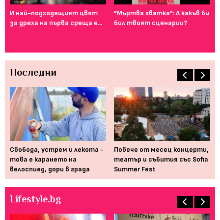
И най-подходящият цвят
"Мъртва хватка": А какъв би
Фе
за дреха на първа среща е...
бил твоят сценарии?
го
ту
Последни
Свобода, устрем и лекота -
Повече от месец концерти,
По
его
това е карането на
театър и събития със Sofia
пр
велоспиед, дори в града
Summer Fest
ин
Lifestyle.bg