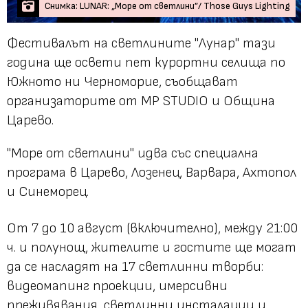
Снимка: LUNAR: „Море от светлини”/ Those Guys Lighting
Фестивалът на светлините "Лунар" тази
година ще освети пет курортни селища по
Южното ни Черноморие, съобщават
организаторите от MP STUDIO и Община
Царево.
"Море от светлини" идва със специална
програма в Царево, Лозенец, Варвара, Ахтопол
и Синеморец.
От 7 до 10 август (включително), между 21:00
ч. и полунощ, жителите и гостите ще могат
да се насладят на 17 светлинни творби:
видеомапинг проекции, имерсивни
преживявания, светлинни инсталации и