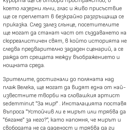
курорта ще се отвори пространство, в
което лазерни лъчи, глас и живо присъствие
ще се преплетат в безкрайно разгръщаща се
приказка. След залез слънце, посетителите
ще могат да станат част от създаването на
сюрреалистичен свят, в който историята не
следва предварително зададен сценарий, а се
ражда от срещата между въображението и
нощната среда.
Зрителите, достигнали до поляната над
плаж Велека, ще могат да видят една от най-
известните творби на словашкия артист
sedemminut "За мир!" . Инсталацията поставя
въпроса "Устойчив ли е мирът или трябва да
"бягаме" за него?", като напомня, че мирът и
свободата не са даденост и трябва да ги