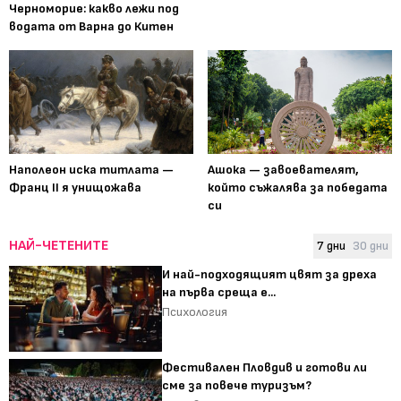
Черноморие: какво лежи под
водата от Варна до Китен
Наполеон иска титлата —
Ашока — завоевателят,
Франц II я унищожава
който съжалява за победата
си
НАЙ-ЧЕТЕНИТЕ
7 дни
30 дни
И най-подходящият цвят за дреха
на първа среща е...
Психология
Фестивален Пловдив и готови ли
сме за повече туризъм?