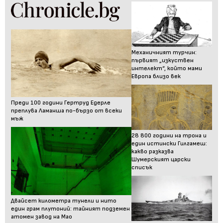
Механичният турчин:
първият „изкуствен
интелект“, който мами
Европа близо век
Преди 100 години Гертруд Едерле
преплува Ламанша по-бързо от всеки
мъж
28 800 години на трона и
един истински Гилгамеш:
какво разказва
Шумерският царски
списък
Двайсет километра тунели и нито
един грам плутоний: тайният подземен
атомен завод на Мао