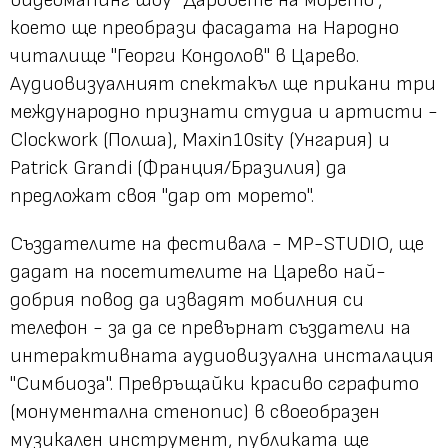
което ще преобрази фасадата на Народно
читалище "Георги Кондолов" в Царево.
Аудиовизуалният спектакъл ще прикани три
международно признати студиа и артисти -
Clockwork (Полша), Maxin10sity (Унгария) и
Patrick Grandi (Франция/Бразилия) да
предложат своя "дар от морето".
Създателите на фестивала - MP-STUDIO, ще
дадат на посетителите на Царево най-
добрия повод да извадят мобилния си
телефон - за да се превърнат създатели на
интерактивната аудиовизуална инсталация
"Симбиоза". Превръщайки красиво сграфито
(монументална стенопис) в своеобразен
музикален инструмент, публиката ще