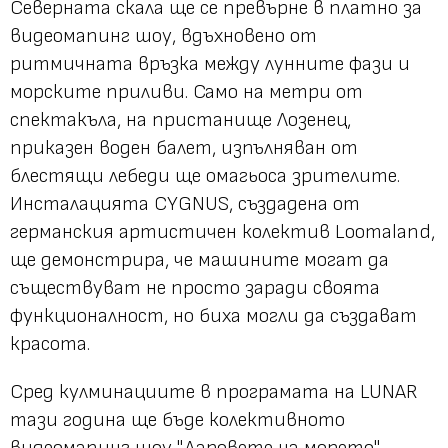
Северната скала ще се превърне в платно за
видеомапинг шоу, вдъхновено от
ритмичната връзка между лунните фази и
морските приливи. Само на метри от
спектакъла, на пристанище Лозенец,
приказен воден балет, изпълняван от
блестящи лебеди ще омагьоса зрителите.
Инсталацията CYGNUS, създадена от
германския артистичен колектив Loomaland,
ще демонстрира, че машините могат да
съществуват не просто заради своята
функционалност, но биха могли да създават
красота.
Сред кулминациите в програмата на LUNAR
тази година ще бъде колективното
видеомапинг шоу "Даровете на морето",