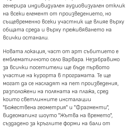
генерира индивидуален аудиовизуален отклик
на всеки елемент от произведението, но
същевременно всеки участник ще влияе върху
общата среда и върху преживяването на
всички останали.
Новата локация, част от арт събитието е
емблематичното село Варвара. Незабравимо
за всички посетители ще бъде първото
участие на курорта в програмата. Те ще
могат да се насладят на пет произведения,
разположени на поляната на плажа, сред
които светлинните инсталации
"Божествена геометрия" и "Фрагменти",
видеомапинг шоуто "Жътва на времето",
създадено за кръглите форми на бали от