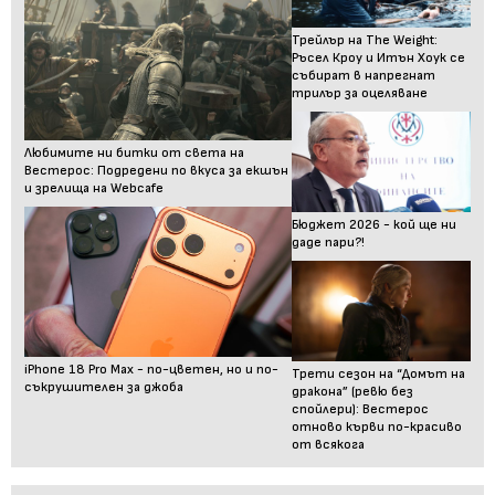
Трейлър на The Weight:
Ръсел Кроу и Итън Хоук се
събират в напрегнат
трилър за оцеляване
Любимите ни битки от света на
Вестерос: Подредени по вкуса за екшън
и зрелища на Webcafe
Бюджет 2026 - кой ще ни
даде пари?!
iPhone 18 Pro Max - по-цветен, но и по-
Трети сезон на “Домът на
съкрушителен за джоба
дракона” (ревю без
спойлери): Вестерос
отново кърви по-красиво
от всякога