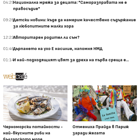
04:29
Национална мрежа за децата: "Саморазправата не е
правосъдие"
09:28
Детски новини: къде да намерим качествено съдържание
за любопитните малки хора
12:22
Авторитарен родител ли съм?
01:46
Дърпането на ухо Е насилие, напомня НМД
01:14
И най-подходящият цвят за дреха на първа среща е...
Черноморски потайности -
Отмениха Прайда в Париж
най-вкусните риби на
заради жегата
българското море