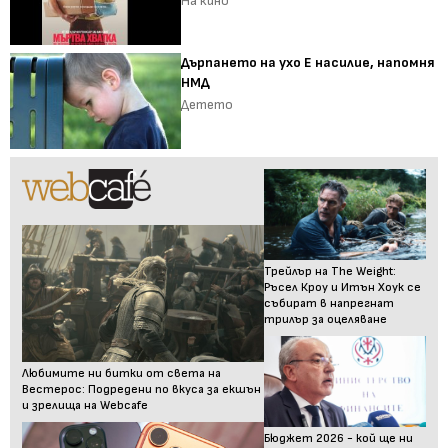
На кино
Дърпането на ухо Е насилие, напомня
НМД
Детето
Трейлър на The Weight:
Ръсел Кроу и Итън Хоук се
събират в напрегнат
трилър за оцеляване
Любимите ни битки от света на
Вестерос: Подредени по вкуса за екшън
и зрелища на Webcafe
Бюджет 2026 - кой ще ни