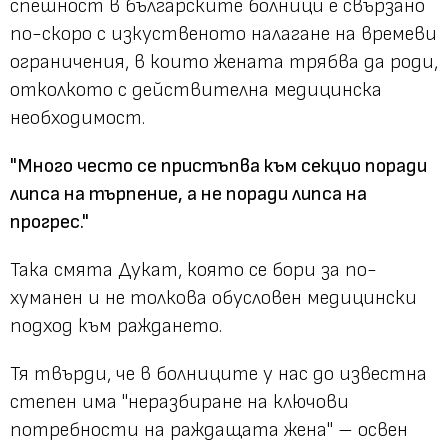
спешност в българските болници е свързано
по-скоро с изкуственото налагане на времеви
ограничения, в които жената трябва да роди,
отколкото с действителна медицинска
необходимост.
"Много често се пристъпва към секцио поради
липса на търпение, а не поради липса на
прогрес."
Така смята Дукат, която се бори за по-
хуманен и не толкова обусловен медицински
подход към раждането.
Тя твърди, че в болниците у нас до известна
степен има
"неразбиране на ключови
потребности на раждащата жена"
– освен