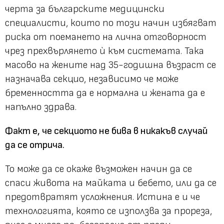
черта за българските медицински
специалисти, които по този начин избягват
риска от поемането на лична отговорност
чрез прехвърлянето ѝ към системата. Така
масово на жените над 35-годишна възраст се
назначава секцио, независимо че може
бременността да е нормална и жената да е
напълно здрава.
Факт е, че секциото не бива в никакъв случай
да се отрича.
То може да се окаже възможен начин да се
спаси живота на майката и бебето, или да се
предотвратят усложнения. Истина е и че
технологията, която се използва за прореза,