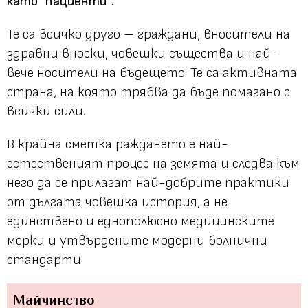
като
"пациенти"
.
Те са всичко друго – граждани, вносители на
здравни вноски, човешки същества и най-
вече носители на бъдещето. Те са активната
страна, на която трябва да бъде помагано с
всички сили.
В крайна сметка раждането е най-
естественият процес на земята и следва към
него да се прилагат най-добрите практики
от дългата човешка история, а не
единствено и еднополюсно медицинските
мерки и утвърдените модерни болнични
стандарти.
Майчинство