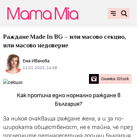
Раждане Made In BG – или масово секцио,
или масово недоверие
Ема Иванова
11.01.2022, 14:58
Снимка: iStock
Как протича едно нормално раждане в
България?
За никоя очакваща раждане жена, а и за по-
широката общественост, не е тайна, че през
последните петнадесетина години България