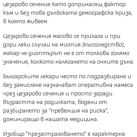
цезарово сечение като допринасящ фактор
към и без това дълбоката демографска криза,
в която живеем.
Цезарово сечение масово се прилага и при
дори леки случаи на миопия (късогледство),
макар че диоптърът не е от толкова голямо
значение, колкото налягането на очните дъна.
Българските лекари често по подразбиране и
без замисляне назначават оперативна намеса
чрез цезарово сечение и просто заради
възрастта на родилката, водени от
разбирането за
"превенция на риска"
,
доминиращо в нашата медицина.
Изобщо
"презастраховането"
е характерна