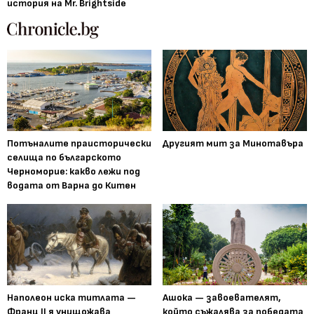
история на Mr. Brightside
Потъналите праисторически
Другият мит за Минотавъра
селища по българското
Черноморие: какво лежи под
водата от Варна до Китен
Наполеон иска титлата —
Ашока — завоевателят,
Франц II я унищожава
който съжалява за победата