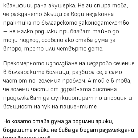
квалифицирана акушерка. Не ги спира това,
че раждането вкъщи се води незаконна
практика по българското законодателство
– не малко родилки прибягват тайно до
този подход, особено ако става дума за
второ, трето или четвърто дете.
Прекомерното използване на цезарово сечение
в българските болници, разбира се, е само
част от по-големия проблем. А той е в това,
че големи части от здравната система
продължават да функционират по инерция и
всъщност напук на пациентите.
Но когато става дума за родилни грижи,
бъдещите майки не бива да бъдат разглеждани