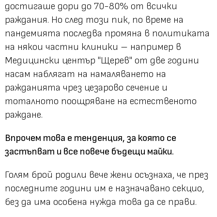
достигаше дори до 70-80% от всички
раждания. Но след този пик, по време на
пандемията последва промяна в политиката
на някои частни клиники – например в
Медицински център
"Щерев"
от две години
насам наблягат на намаляването на
ражданията чрез цезарово сечение и
тоталното поощряване на естественото
раждане.
Впрочем това е тенденция, за която се
застъпват и все повече бъдещи майки.
Голям брой родили вече жени осъзнаха, че през
последните години им е назначавано секцио,
без да има особена нужда това да се прави.