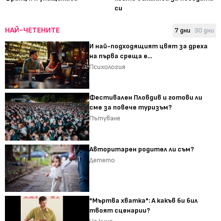
си
НАЙ-ЧЕТЕНИТЕ
7 дни
30 дни
И най-подходящият цвят за дреха
на първа среща е...
Психология
Фестивален Пловдив и готови ли
сме за повече туризъм?
Пътуване
Авторитарен родител ли съм?
Детето
"Мъртва хватка": А какъв би бил
твоят сценарии?