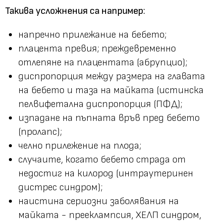
Такива усложнения са например:
напречно прилежание на бебето;
плацента превия; преждевременно
отлепяне на плацентата (абрупцио);
диспропорция между размера на главата
на бебето и таза на майката (истинска
пелвифетална диспропорция (ПФД);
изпадане на пъпната връв пред бебето
(пролапс);
челно прилежение на плода;
случаите, когато бебето страда от
недостиг на килород (интраутеринен
дистрес синдром);
наистина сериозни заболявания на
майката - прееклампсия, ХЕЛП синдром,