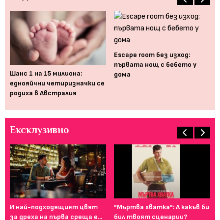
Еscape room без изход:
първата нощ с бебето у
9 
Шанс 1 на 15 милиона:
дома
ко
eднояйчни четиризначки се
сб
родиха в Австралия
Ексклузивно
И най-подходящият цвят
"Мъртва хватка": А какъв би
Фе
за дреха на първа среща е...
бил твоят сценарии?
го