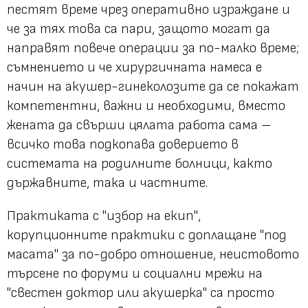
пестят време чрез оперативно израждане и
че за тях това са пари, защото могат да
направят повече операции за по-малко време;
съмнението и че хирургичната намеса е
начин на акушер-гинеколозите да се покажат
компетентни, важни и необходими, вместо
жената да свърши цялата работа сама –
всичко това подкопава доверието в
системата на родилните болници, както
държавните, така и частните.
Практиката с
"избор на екип"
,
корупционните практики с доплащане
"под
масата"
за по-добро отношение, неистовото
търсене по форуми и социални мрежи на
"свестен доктор или акушерка"
са просто