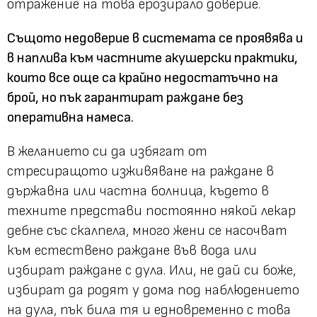
отражение на това ерозирало доверие.
Същото недоверие в системата се проявява и
в наплива към частните акушерски практики,
които все още са крайно недостатъчно на
брой, но пък гарантират раждане без
оперативна намеса.
В желанието си да избягат от
стресиращото изживяване на раждане в
държавна или частна болница, където в
техните представи постоянно някой лекар
дебне със скалпела, много жени се насочват
към естествено раждане във вода или
избират раждане с дула. Или, не дай си боже,
избират да родят у дома под наблюдението
на дула, пък била тя и едновременно с това