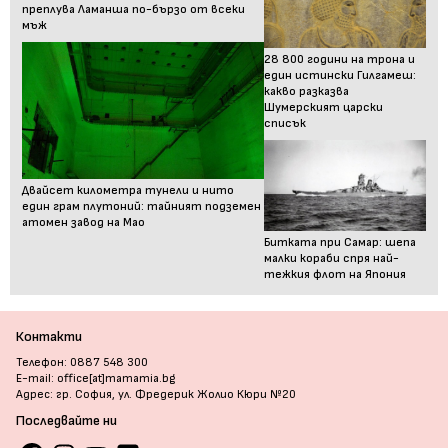
преплува Ламанша по-бързо от всеки
мъж
28 800 години на трона и
един истински Гилгамеш:
какво разказва
Шумерският царски
списък
Двайсет километра тунели и нито
един грам плутоний: тайният подземен
атомен завод на Мао
Битката при Самар: шепа
малки кораби спря най-
тежкия флот на Япония
Контакти
Телефон: 0887 548 300
E-mail: office[at]mamamia.bg
Адрес: гр. София, ул. Фредерик Жолио Кюри №20
Последвайте ни