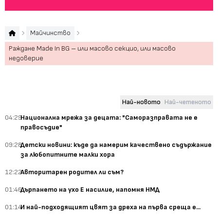
Майчинство
Раждане Made In BG – или масово секцио, или масово
недоверие
Най-новото
Най-четеното
04:29
Национална мрежа за децата: "Саморазправата не е
правосъдие"
09:28
Детски новини: къде да намерим качествено съдържание
за любопитните малки хора
12:22
Авторитарен родител ли съм?
01:46
Дърпането на ухо Е насилие, напомня НМД
01:14
И най-подходящият цвят за дреха на първа среща е...