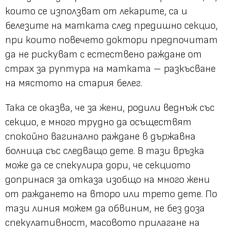
които се използват от лекарите, са и
белезите на матката след предишно секцио,
при които повечето доктори предпочитат
да не рискуват с естествено раждане от
страх за руптура на матката – разкъсване
на мястото на стария белег.
Така се оказва, че за жени, родили веднъж със
секцио, е много трудно да осъществят
спокойно вагинално раждане в държавна
болница със следващо дете. В тази връзка
може да се спекулира дори, че секциото
допринася за отказа изобщо на много жени
от раждането на второ или трето дете. По
тази линия можем да обвиним, не без доза
спекулативност, масовото прилагане на