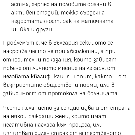
астма, херпес на половите органи в
активен стадий, тежка сърдечна
недостатъчност, рак на маточната
шийка и други.
Проблемът е, че в България секциото се
насрочва често не при абсолютни, а при
относителни показания, които зависят
повече от личното мнение на лекаря, от
неговата квалификация и опит, както и от
възприетите обществени норми, или в
зависимост от протокола на болницата.
Често желанието за секцио идва и от страна
на някои раждащи жени, които имат
негативна нагласа към процеса, или
изпитват силен страх от естественото