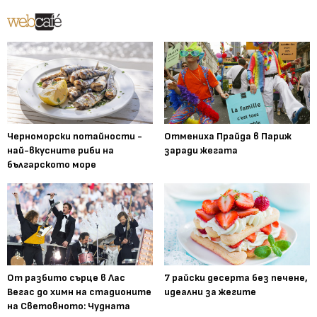
Черноморски потайности -
Отмениха Прайда в Париж
най-вкусните риби на
заради жегата
българското море
От разбито сърце в Лас
7 райски десерта без печене,
Вегас до химн на стадионите
идеални за жегите
на Световното: Чудната