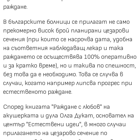
раждане.
В българските болници се прилагат не само
прекомерно висок брой планирани цезарови
сечения (при които се насрочва дата, удобна
на съответния наблюдаващ лекар и така
раждането се осъществява 100% оперативно
и за кратко време), но и такива по спешност,
без това да е необходимо. Това се случва в
случаи, когато например липсва прогрес при
естественото раждане.
Според книгата "
Раждане с любов"
на
акушерката и дула Олга Дукат, основател на
център "
Естествени идеи"
, в много случаи
прилагането на цезарово сечение по