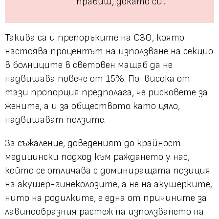
правиш, докато си...
Такива са и препоръките на СЗО, която
настоява процентът на използване на секцио
в болниците в световен мащаб да не
надвишава повече от 15%. По-висока от
тази пропорция предполага, че рисковете за
жените, а и за обществото като цяло,
надвишават ползите.
За съжаление, доведеният до крайност
медицински подход към раждането у нас,
който се отличава с доминиращата позиция
на акушер-гинеколозите, а не на акушерките,
нито на родилките, е една от причините за
лавинообразния растеж на използването на