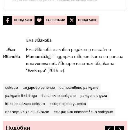
СПОДЕЛЯНЕ
ХАРЕСВА МИ
СПОДЕЛЯНЕ
Ема Иванова
Ема Иванова е главен редактор на сайта
Mamamia.bg.
Поддържа творческата страница
emaveneva.net.
Автор е на стихосбирката
"Електро"
(2019 г.).
секцио
цезарово сечение
естествено раждане
раждане във вода
вагинално раждане
раждане с дула
кога се налага секцио
раждане с акушерка
препоръка за гинеколог
секцио или естествено раждане
Подобни