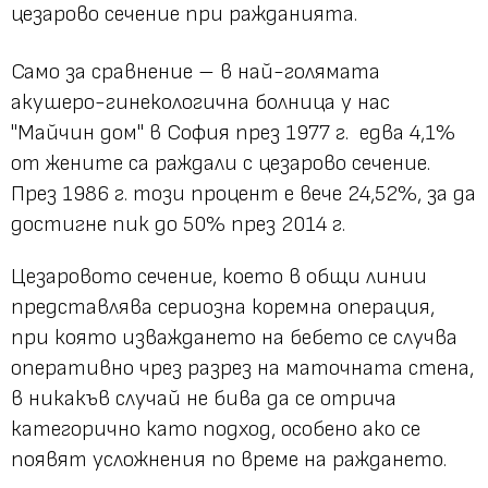
цезарово сечение при ражданията.
Само за сравнение – в най-голямата
акушеро-гинекологична болница у нас
"Майчин дом"
в София през 1977 г. едва 4,1%
от жените са раждали с цезарово сечение.
През 1986 г. този процент е вече 24,52%, за да
достигне пик до 50% през 2014 г.
Цезаровото сечение, което в общи линии
представлява сериозна коремна операция,
при която изваждането на бебето се случва
оперативно чрез разрез на маточната стена,
в никакъв случай не бива да се отрича
категорично като подход, особено ако се
появят усложнения по време на раждането.