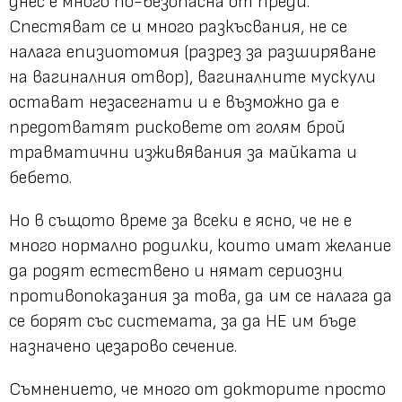
днес е много по-безопасна от преди.
Спестяват се и много разкъсвания, не се
налага епизиотомия (разрез за разширяване
на вагиналния отвор), вагиналните мускули
остават незасегнати и е възможно да е
предотватят рисковете от голям брой
травматични изживявания за майката и
бебето.
Но в същото време за всеки е ясно, че не е
много нормално родилки, които имат желание
да родят естествено и нямат сериозни
противопоказания за това, да им се налага да
се борят със системата, за да НЕ им бъде
назначено цезарово сечение.
Съмнението, че много от докторите просто