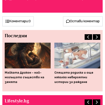
ту
Коментари:
0
Остави коментар
Последни
Майката Дракон - най-
Спящата родилка и още
Ка
 се
могъщото същество на
няколко невероятни
пр
земята
истории за раждане
оп
Lifestyle.bg