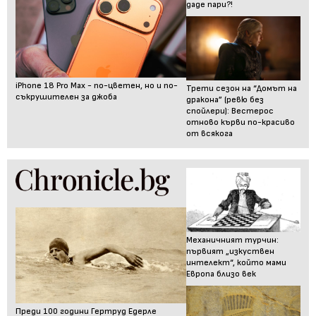
даде пари?!
iPhone 18 Pro Max - по-цветен, но и по-
Трети сезон на “Домът на
съкрушителен за джоба
дракона” (ревю без
спойлери): Вестерос
отново кърви по-красиво
от всякога
Механичният турчин:
първият „изкуствен
интелект“, който мами
Европа близо век
Преди 100 години Гертруд Едерле