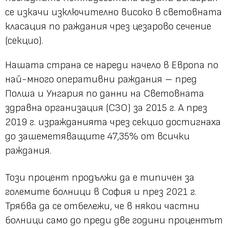
се изкачи изключително високо в световната
класация по раждания чрез цезарово сечение
(секцио).
Нашата страна се нареди начело в Европа по
най-много оперативни раждания – пред
Полша и Унгария по данни на Световната
здравна организация (СЗО) за 2015 г. А през
2019 г. изражданията чрез секцио достигнаха
до зашеметяващите 47,35% от всички
раждания.
Този процент продължи да е типичен за
големите болници в София и през 2021 г.
Трябва да се отбележи, че в някои частни
болници само до преди две години процентът