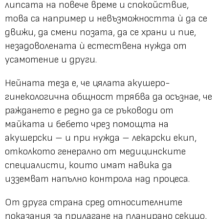
липсата на повече време и спокойствие,
това са например и невъзможността ѝ да се
движи, да смени позата, да се храни и пие,
незадоволената ѝ естествена нужда от
усамотение и други.
Нейната теза е, че цялата акушеро-
гинекологична общност трябва да осъзнае, че
раждането е редно да се ръководи от
майката и бебето чрез помощта на
акушерски – и при нужда – лекарски екип,
отколкото генерално от медицинските
специалисти, които имат навика да
изземват напълно контрола над процеса.
От друга страна сред относителните
показания за прилагане на планирано секцио,