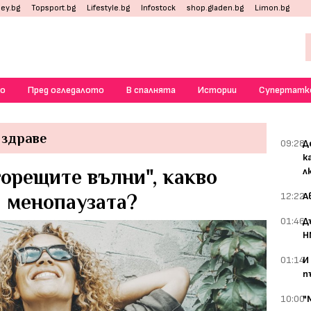
ey.bg
Topsport.bg
Lifestyle.bg
Infostock
shop.gladen.bg
Limon.bg
о
Пред огледалото
В спалнята
Истории
Супертатк
 здраве
09:28
Д
к
горещите вълни", какво
л
а менопаузата?
12:22
А
01:46
Д
Н
01:14
И
п
10:00
"