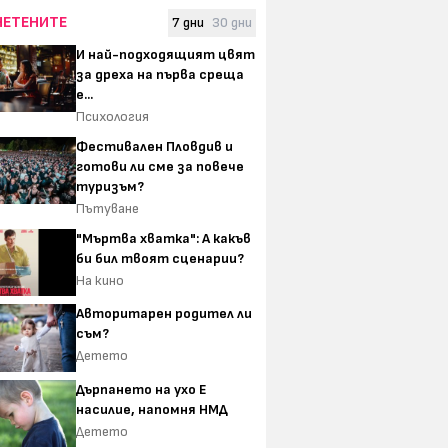
ЧЕТЕНИТЕ
7 дни
30 дни
И най-подходящият цвят
за дреха на първа среща
е...
Психология
Фестивален Пловдив и
готови ли сме за повече
туризъм?
Пътуване
"Мъртва хватка": А какъв
би бил твоят сценарии?
На кино
Авторитарен родител ли
съм?
Детето
Дърпането на ухо Е
насилие, напомня НМД
Детето