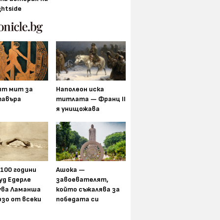
ghtside
ят мит за
Наполеон иска
авъра
титлата — Франц II
я унищожава
 100 години
Ашока —
уд Едерле
завоевателят,
ува Ламанша
който съжалява за
рзо от всеки
победата си