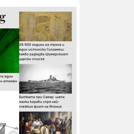
28 800 години на трона и
един истински Гилгамеш:
какво разказва Шумерският
царски списък
то един
ен атомен
Битката при Самар: шепа
малки кораби спря най-
тежкия флот на Япония