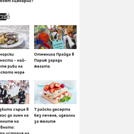
воят сценарии?
морски
Отмениха Прайда в
ности - най-
Париж заради
ите риби на
жегата
рското море
збито сърце в
7 райски десерта
гас до химн на
без печене, идеални
оните на
за жегите
вното:
та история на