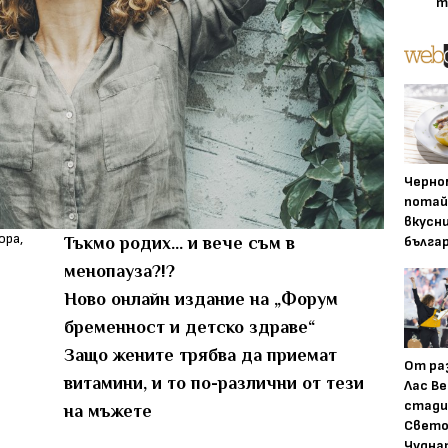
т
Черно
потай
вкусн
бълга
Тъкмо родих... и вече съм в
менопауза?!?
Ново онлайн издание на „Форум
бременност и детско здраве“
Защо жените трябва да приемат
От ра
витамини, и то по-различни от тези
Лас Ве
стади
на мъжете
Свето
Чудна