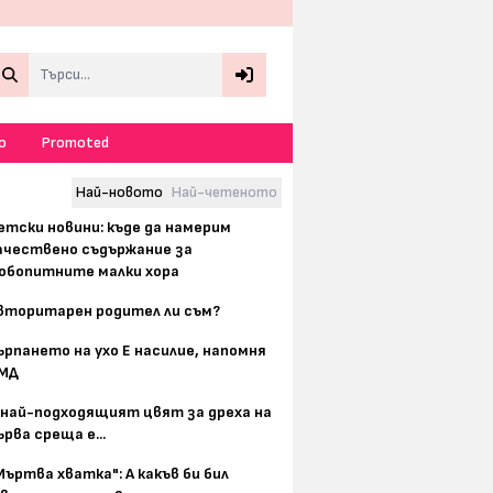
Search
о
Promoted
Най-новото
Най-четеното
етски новини: къде да намерим
ачествено съдържание за
юбопитните малки хора
вторитарен родител ли съм?
ърпането на ухо Е насилие, напомня
МД
 най-подходящият цвят за дреха на
ърва среща е...
Мъртва хватка": А какъв би бил