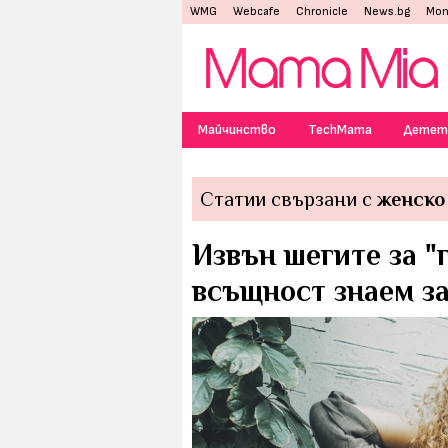
WMG
Webcafe
Chronicle
News.bg
Mon
Майчинство
TechMama
Детет
Статии свързани с
женско
Извън шегите за "
всъщност знаем з