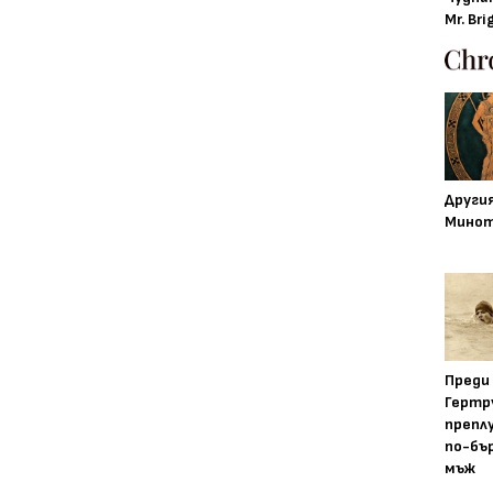
Mr. Bri
Други
Минот
Преди
Гертр
препл
по-бъ
мъж