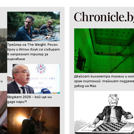
Трейлър на The Weight: Ръсел
Кроу и Итън Хоук се събират
в напрегнат трилър за
оцеляване
Двайсет километра тунели и ни
 и
грам плутоний: тайният подзем
завод на Мао
Бюджет 2026 - кой ще ни
даде пари?!