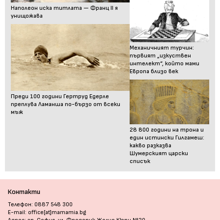
Наполеон иска титлата — Франц II я
унищожава
Механичният турчин:
първият „изкуствен
интелект“, който мами
Европа близо век
Преди 100 години Гертруд Едерле
преплува Ламанша по-бързо от всеки
мъж
28 800 години на трона и
един истински Гилгамеш:
какво разказва
Шумерският царски
списък
Контакти
Телефон: 0887 548 300
E-mail: office[at]mamamia.bg