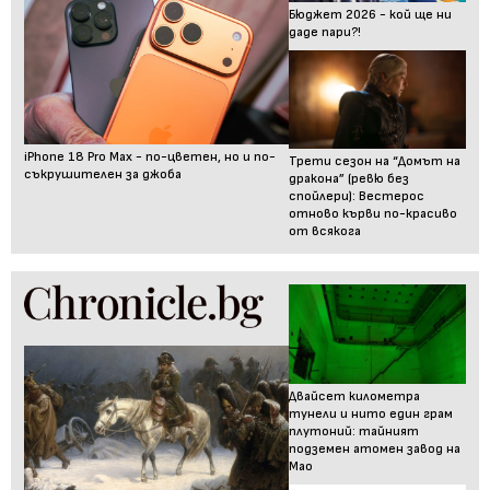
Бюджет 2026 - кой ще ни
даде пари?!
iPhone 18 Pro Max - по-цветен, но и по-
Трети сезон на “Домът на
съкрушителен за джоба
дракона” (ревю без
спойлери): Вестерос
отново кърви по-красиво
от всякога
Двайсет километра
тунели и нито един грам
плутоний: тайният
подземен атомен завод на
Мао