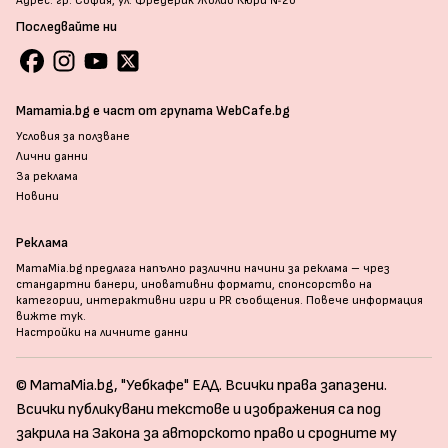
Адрес: гр. София, ул. Фредерик Жолио Кюри №20
Последвайте ни
Mamamia.bg е част от групата WebCafe.bg
Условия за ползване
Лични данни
За реклама
Новини
Реклама
MamaMia.bg предлага напълно различни начини за реклама – чрез
стандартни банери, иновативни формати, спонсорство на
категории, интерактивни игри и PR съобщения. Повече информация
вижте тук
.
Настройки на личните данни
© MamaMia.bg, "Уебкафе" ЕАД. Всички права запазени.
Всички публикувани текстове и изображения са под
закрила на Закона за авторското право и сродните му