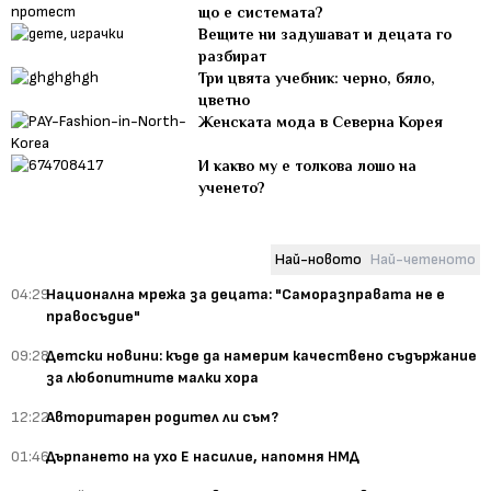
що е системата?
Вещите ни задушават и децата го
разбират
Три цвята учебник: черно, бяло,
цветно
Женската мода в Северна Корея
И какво му е толкова лошо на
ученето?
Най-новото
Най-четеното
04:29
Национална мрежа за децата: "Саморазправата не е
правосъдие"
09:28
Детски новини: къде да намерим качествено съдържание
за любопитните малки хора
12:22
Авторитарен родител ли съм?
01:46
Дърпането на ухо Е насилие, напомня НМД