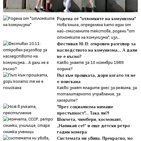
Родена от "отломките на комунизма"
Нова книга, определяна като един от
най-смислените текстове, родени "от
отломките на комунизма", изл...
Фестивал 10.11: откровен разговор за
наследството на комунизма... А дали
не е късно?
Какво знаете за 10 ноември 1989
година?
Път към прошката, дори когато тя не
е поискана
Какво знаят младите днес за режима, за
тоталитарното управление, за
лагерите?
"През социализма нямаше
престъпност"... Така ли?!
Шокчета, чимбери, космонавт,
„Напикай се!“ и още детски ретро
гадни номера
Системата ни убива. Прекрасно, но