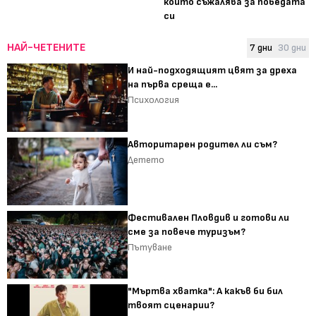
който съжалява за победата
си
НАЙ-ЧЕТЕНИТЕ
7 дни
30 дни
И най-подходящият цвят за дреха
на първа среща е...
Психология
Авторитарен родител ли съм?
Детето
Фестивален Пловдив и готови ли
сме за повече туризъм?
Пътуване
"Мъртва хватка": А какъв би бил
твоят сценарии?