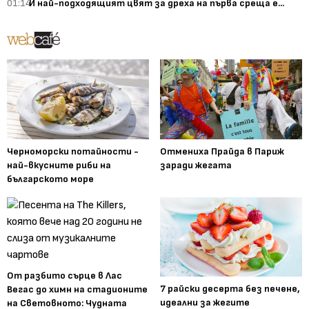
01:14
И най-подходящият цвят за дреха на първа среща е...
Черноморски потайности -
Отмениха Прайда в Париж
най-вкусните риби на
заради жегата
българското море
От разбито сърце в Лас
7 райски десерта без печене,
Вегас до химн на стадионите
идеални за жегите
на Световното: Чудната