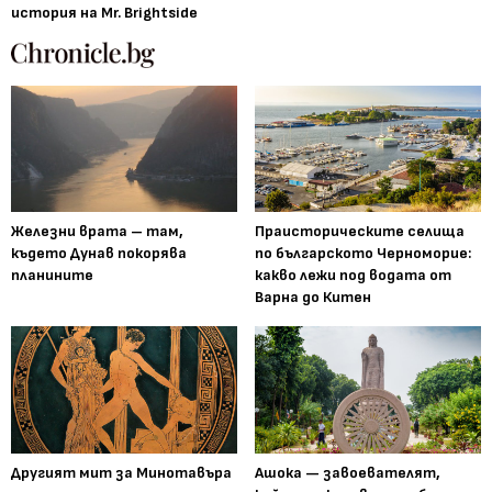
история на Mr. Brightside
Железни врата – там,
Праисторическите селища
където Дунав покорява
по българското Черноморие:
планините
какво лежи под водата от
Варна до Китен
Другият мит за Минотавъра
Ашока — завоевателят,