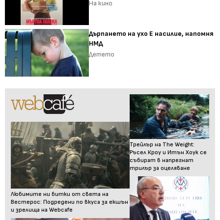
На кино
Дърпането на ухо Е насилие, напомня
НМД
Детето
Трейлър на The Weight:
Ръсел Кроу и Итън Хоук се
събират в напрегнат
трилър за оцеляване
Любимите ни битки от света на
Вестерос: Подредени по вкуса за екшън
и зрелища на Webcafe