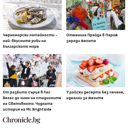
Черноморски потайности -
Отмениха Прайда в Париж
най-вкусните риби на
заради жегата
българското море
От разбито сърце в Лас
7 райски десерта без печене,
Вегас до химн на стадионите
идеални за жегите
на Световното: Чудната
история на Mr. Brightside