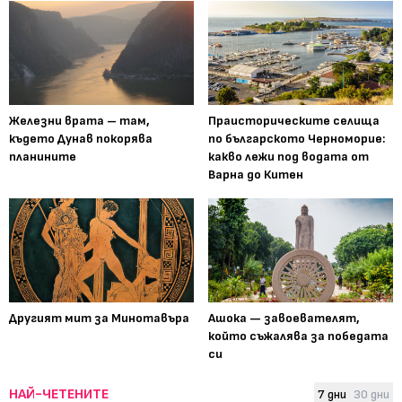
Железни врата – там,
Праисторическите селища
където Дунав покорява
по българското Черноморие:
планините
какво лежи под водата от
Варна до Китен
Другият мит за Минотавъра
Ашока — завоевателят,
който съжалява за победата
си
НАЙ-ЧЕТЕНИТЕ
7 дни
30 дни