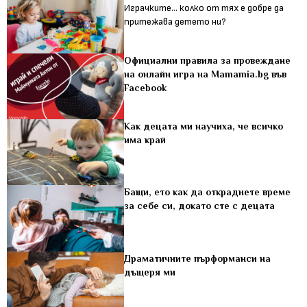
Играчките... колко от тях е добре да
притежава детето ни?
Официални правила за провеждане
на онлайн игра на Мamamia.bg във
Facebook
Как децата ми научиха, че всичко
има край
Бащи, ето как да откраднете време
за себе си, докато сте с децата
Драматичните пърформанси на
дъщеря ми