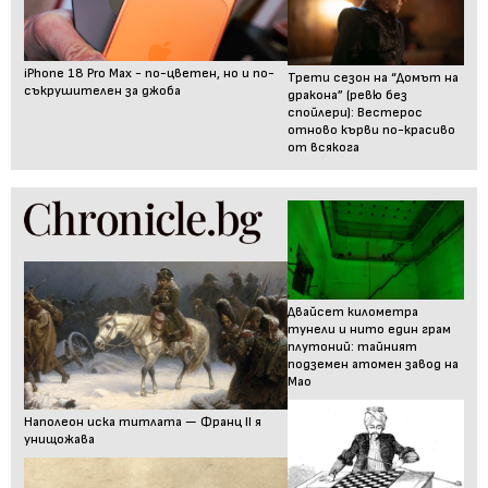
iPhone 18 Pro Max - по-цветен, но и по-
Трети сезон на “Домът на
съкрушителен за джоба
дракона” (ревю без
спойлери): Вестерос
отново кърви по-красиво
от всякога
Двайсет километра
тунели и нито един грам
плутоний: тайният
подземен атомен завод на
Мао
Наполеон иска титлата — Франц II я
унищожава