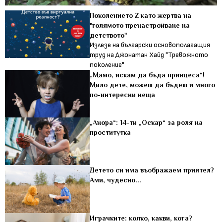
Поколението Z като жертва на
"голямото пренастройване на
детството"
Излезе на български основополагащия
труд на Джонатан Хайд "Тревожното
поколение"
„Мамо, искам да бъда принцеса“!
Мило дете, можеш да бъдеш и много
по-интересни неща
„Анора“: 14-ти „Оскар“ за роля на
проститутка
Детето си има въображаем приятел?
Ами, чудесно...
Играчките: колко, какви, кога?