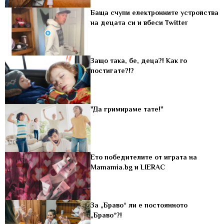
Баща счупи електронните устройства
на децата си и вбеси Twitter
Защо така, бе, деца?! Как го
постигате?!?
"Да гримираме тате!"
Eто победителите от играта на
Mamamia.bg и LIERAC
За „Браво“ ли е постоянното
„Браво“?!