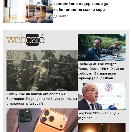
качествено съдържание за
любопитните малки хора
Детето
Трейлър на The Weight:
Ръсел Кроу и Итън Хоук се
събират в напрегнат
трилър за оцеляване
Любимите ни битки от света на
Вестерос: Подредени по вкуса за екшън
и зрелища на Webcafe
Бюджет 2026 - кой ще ни
даде пари?!