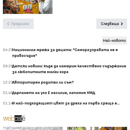
Предишна
Следваща
Най-новото
04:29
Национална мрежа за децата: "Саморазправата не е
правосъдие"
09:28
Детски новини: къде да намерим качествено съдържание
за любопитните малки хора
12:22
Авторитарен родител ли съм?
01:46
Дърпането на ухо Е насилие, напомня НМД
01:14
И най-подходящият цвят за дреха на първа среща е...