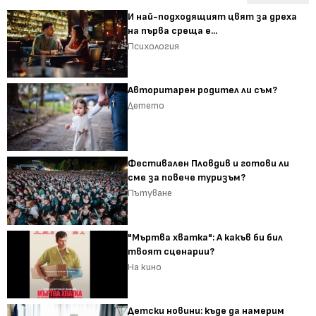
И най-подходящият цвят за дреха
на първа среща е...
Психология
Авторитарен родител ли съм?
Детето
Фестивален Пловдив и готови ли
сме за повече туризъм?
Пътуване
"Мъртва хватка": А какъв би бил
твоят сценарии?
На кино
Детски новини: къде да намерим