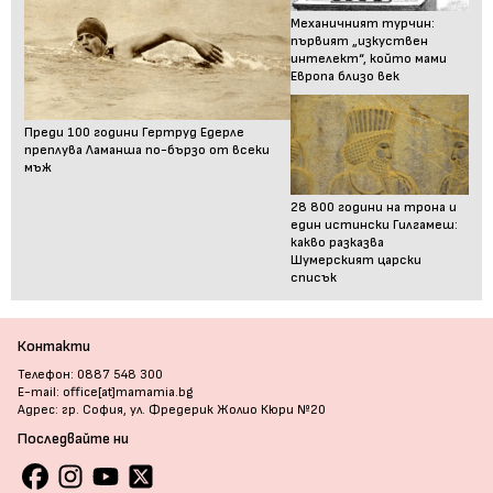
Механичният турчин:
първият „изкуствен
интелект“, който мами
Европа близо век
Преди 100 години Гертруд Едерле
преплува Ламанша по-бързо от всеки
мъж
28 800 години на трона и
един истински Гилгамеш:
какво разказва
Шумерският царски
списък
Контакти
Телефон: 0887 548 300
E-mail: office[at]mamamia.bg
Адрес: гр. София, ул. Фредерик Жолио Кюри №20
Последвайте ни