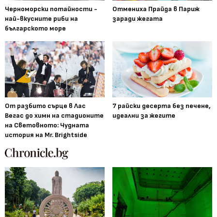
Черноморски потайности -
Отмениха Прайда в Париж
най-вкусните риби на
заради жегата
българското море
От разбито сърце в Лас
7 райски десерта без печене,
Вегас до химн на стадионите
идеални за жегите
на Световното: Чудната
история на Mr. Brightside