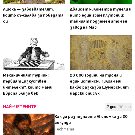
Ашока — завоевателят,
Двайсет километра тунели и
който съжалява за победата
нито един грам плутоний:
си
тайният подземен атомен
завод на Мао
Механичният турчин:
28 800 години на трона и
първият „изкуствен
един истински Гилгамеш:
интелект“, който мами
какво разказва Шумерският
Европа близо век
царски списък
НАЙ-ЧЕТЕНИТЕ
7 дни
30 дни
Как да разпознаете AI снимка за 30
секунди
TechMama