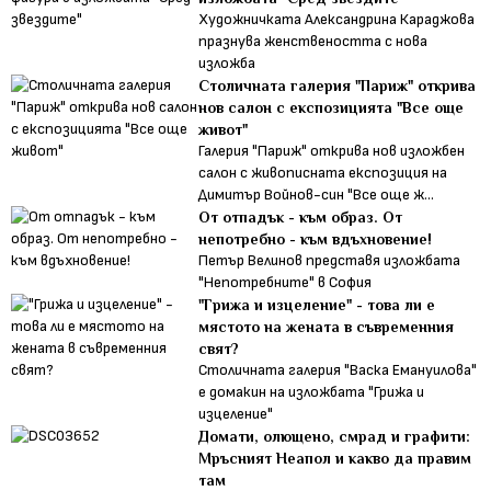
Художничката Александрина Караджова
празнува женствеността с нова
изложба
Столичната галерия "Париж" открива
нов салон с експозицията "Все още
живот"
Галерия "Париж" открива нов изложбен
салон с живописната експозиция на
Димитър Войнов-син "Все още ж...
От отпадък - към образ. Oт
непотребно - към вдъхновение!
Петър Велинов представя изложбата
"Непотребните" в София
"Грижа и изцеление" - това ли е
мястото на жената в съвременния
свят?
Столичната галерия "Васка Емануилова"
е домакин на изложбата "Грижа и
изцеление"
Домати, олющено, смрад и графити:
Мръсният Неапол и какво да правим
там