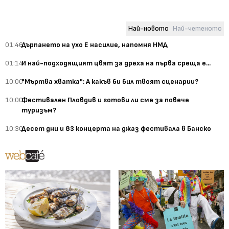
Най-новото
Най-четеното
01:46
Дърпането на ухо Е насилие, напомня НМД
01:14
И най-подходящият цвят за дреха на първа среща е...
10:00
"Мъртва хватка": А какъв би бил твоят сценарии?
10:00
Фестивален Пловдив и готови ли сме за повече
туризъм?
10:30
Десет дни и 83 концерта на джаз фестивала в Банско