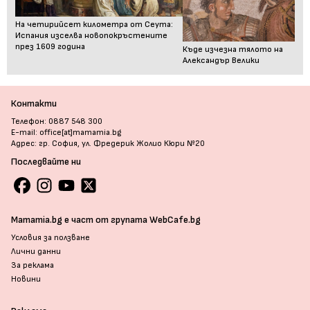
На четирийсет километра от Сеута:
Испания изселва новопокръстените
през 1609 година
Къде изчезна тялото на
Александър Велики
Контакти
Телефон: 0887 548 300
E-mail: office[at]mamamia.bg
Адрес: гр. София, ул. Фредерик Жолио Кюри №20
Последвайте ни
Mamamia.bg е част от групата WebCafe.bg
Условия за ползване
Лични данни
За реклама
Новини