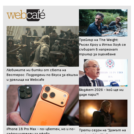
Трейлър на The Weight:
Ръсел Кроу и Итън Хоук се
събират в напрегнат
трилър за оцеляване
Любимите ни битки от света на
Вестерос: Подредени по вкуса за екшън
и зрелища на Webcafe
Бюджет 2026 - кой ще ни
даде пари?!
iPhone 18 Pro Max - по-цветен, но и по-
Трети сезон на “Домът на
съкрушителен за джоба