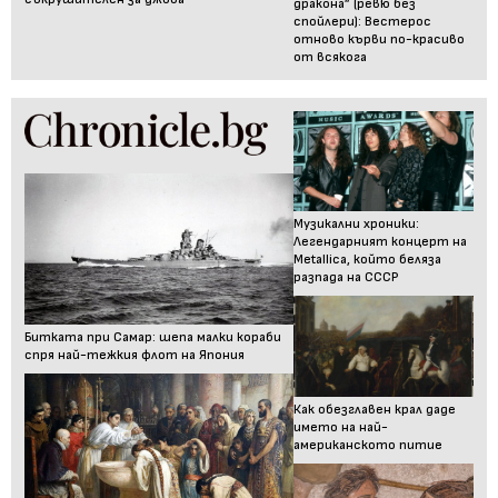
дракона” (ревю без
спойлери): Вестерос
отново кърви по-красиво
от всякога
Музикални хроники:
Легендарният концерт на
Metallica, който беляза
разпада на СССР
Битката при Самар: шепа малки кораби
спря най-тежкия флот на Япония
Как обезглавен крал даде
името на най-
американското питие