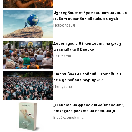
Изследване: съвременният начин на
живот съсипва човешкия мозък
Психология
Десет дни и 83 концерта на джаз
фестивала в Банско
Pet Mama
Фестивален Пловдив и готови ли
сме за повече туризъм?
Пътуване
„Жената на френския лейтенант“,
отказала ролята на грешница
В библиотеката