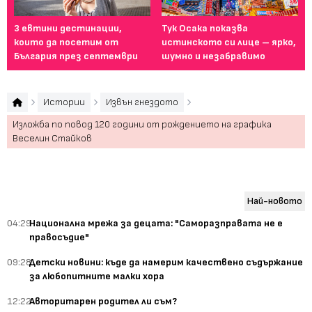
3 евтини дестинации,
Тук Осака показва
Ел
които да посетим от
истинското си лице – ярко,
Ян
България през септември
шумно и незабравимо
пе
Истории
Извън гнездото
Изложба по повод 120 години от рождението на графика
Веселин Стайков
Най-новото
04:29
Национална мрежа за децата: "Саморазправата не е
правосъдие"
09:28
Детски новини: къде да намерим качествено съдържание
за любопитните малки хора
12:22
Авторитарен родител ли съм?