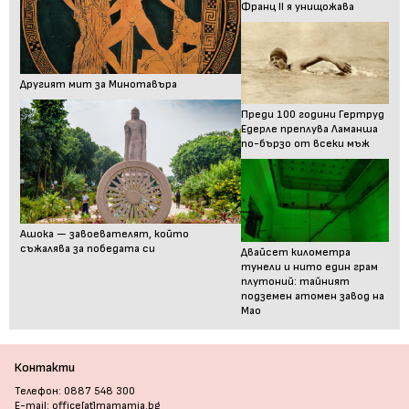
Франц II я унищожава
Другият мит за Минотавъра
Преди 100 години Гертруд
Едерле преплува Ламанша
по-бързо от всеки мъж
Ашока — завоевателят, който
съжалява за победата си
Двайсет километра
тунели и нито един грам
плутоний: тайният
подземен атомен завод на
Мао
Контакти
Телефон: 0887 548 300
E-mail: office[at]mamamia.bg