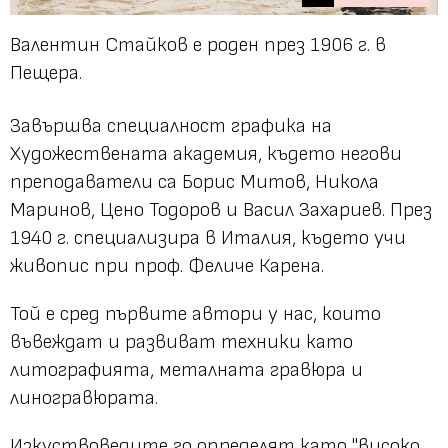
Валентин Стайков е роден през 1906 г. в
Пещера.
Завършва специалност графика на
Художествената академия, където негови
преподаватели са Борис Митов, Никола
Маринов, Цено Тодоров и Васил Захариев. През
1940 г. специализира в Италия, където учи
живопис при проф. Феличе Карена.
Той е сред първите автори у нас, които
въвеждат и развиват техники като
литографията, металната гравюра и
линогравюрата.
Изкуствоведите го определят като "високо