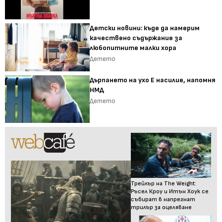
Детски новини: къде да намерим
качествено съдържание за
любопитните малки хора
Детето
Дърпането на ухо Е насилие, напомня
НМД
Детето
Трейлър на The Weight:
Ръсел Кроу и Итън Хоук се
събират в напрегнат
трилър за оцеляване