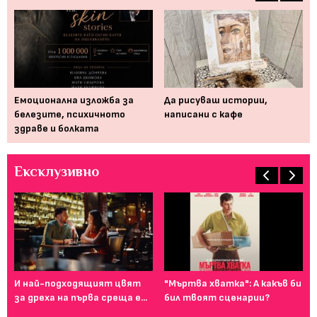
а
Емоционална изложба за
Да рисуваш истории,
Ка
белезите, психичното
написани с кафе
пр
здраве и болката
Ексклузивно
И най-подходящият цвят
"Мъртва хватка": А какъв би
Фе
за дреха на първа среща е...
бил твоят сценарии?
го
ту