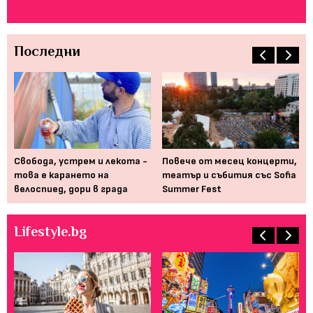
Последни
Свобода, устрем и лекота -
Повече от месец концерти,
По
его
това е карането на
театър и събития със Sofia
пр
велоспиед, дори в града
Summer Fest
ин
Lifestyle.bg