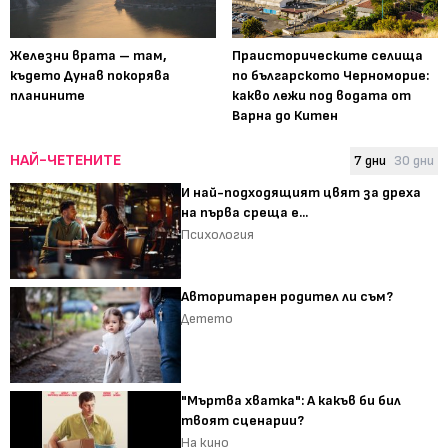
Железни врата – там,
Праисторическите селища
където Дунав покорява
по българското Черноморие:
планините
какво лежи под водата от
Варна до Китен
НАЙ-ЧЕТЕНИТЕ
7 дни
30 дни
И най-подходящият цвят за дреха
на първа среща е...
Психология
Авторитарен родител ли съм?
Детето
"Мъртва хватка": А какъв би бил
твоят сценарии?
На кино