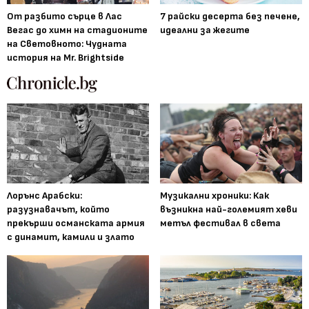
От разбито сърце в Лас
7 райски десерта без печене,
Вегас до химн на стадионите
идеални за жегите
на Световното: Чудната
история на Mr. Brightside
Лорънс Арабски:
Музикални хроники: Как
разузнавачът, който
възникна най-големият хеви
прекърши османската армия
метъл фестивал в света
с динамит, камили и злато