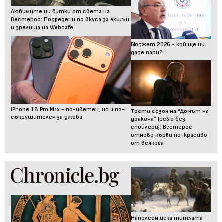
Любимите ни битки от света на
Вестерос: Подредени по вкуса за екшън
и зрелища на Webcafe
Бюджет 2026 - кой ще ни
даде пари?!
iPhone 18 Pro Max - по-цветен, но и по-
Трети сезон на “Домът на
съкрушителен за джоба
дракона” (ревю без
спойлери): Вестерос
отново кърви по-красиво
от всякога
Наполеон иска титлата —