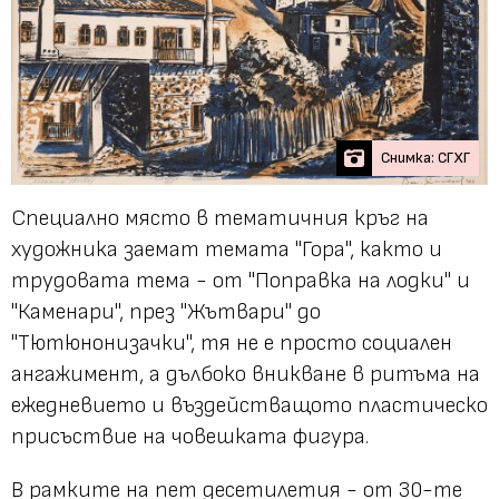
Снимка: СГХГ
Специално място в тематичния кръг на
художника заемат темата "Гора", както и
трудовата тема - от "Поправка на лодки" и
"Каменари", през "Жътвари" до
"Тютюнонизачки", тя не е просто социален
ангажимент, а дълбоко вникване в ритъма на
ежедневието и въздействащото пластическо
присъствие на човешката фигура.
В рамките на пет десетилетия - от 30-те