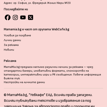
Адрес: гр. София, ул. Фредерик Жолио Кюри №20
Последвайте ни
Mamamia.bg е част от групата WebCafe.bg
Условия за ползване
Лични данни
За реклама
Новини
Реклама
MamaMia.bg предлага напълно различни начини за реклама – чрез
стандартни банери, иновативни формати, спонсорство на
категории, интерактивни игри и PR съобщения. Повече информация
вижте тук
.
Настройки на личните данни
© MamaMia.bg, "Уебкафе" ЕАД. Всички права запазени.
Всички публикувани текстове и изображения са под
закрила на Закона за авторското право и сродните му