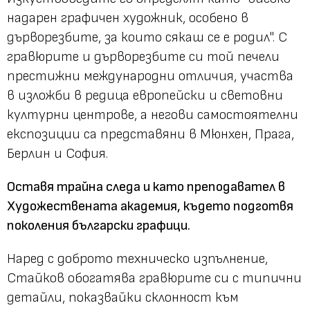
надарен графичен художник, особено в
дърворезбите, за които сякаш се е родил". С
гравюрите и дърворезбите си той печели
престижни международни отличия, участва
в изложби в редица европейски и световни
културни центрове, а негови самостоятелни
експозиции са представяни в Мюнхен, Прага,
Берлин и София.
Оставя трайна следа и като преподавател в
Художествената академия, където подготвя
поколения български графици.
Наред с доброто техническо изпълнение,
Стайков обогатява гравюрите си с типични
детайли, показвайки склонност към