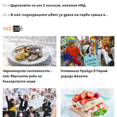
01:46
Дърпането на ухо Е насилие, напомня НМД
01:14
И най-подходящият цвят за дреха на първа среща е...
Черноморски потайности -
Отмениха Прайда в Париж
най-вкусните риби на
заради жегата
българското море