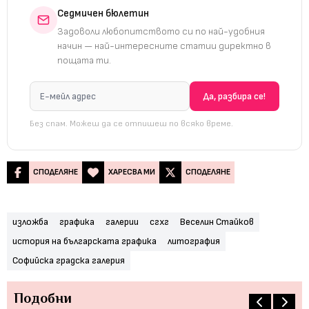
Седмичен бюлетин
Задоволи любопитството си по най-удобния
начин — най-интересните статии директно в
пощата ти.
Без спам. Можеш да се отпишеш по всяко време.
СПОДЕЛЯНЕ
ХАРЕСВА МИ
СПОДЕЛЯНЕ
изложба
графика
галерии
сгхг
Веселин Стайков
история на българската графика
литография
Софийска градска галерия
Подобни