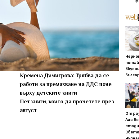
ф
Черно
потай
вкусн
бълга
Кремена Димитрова: Трябва да се
работи за премахване на ДДС поне
върху детските книги
Пет книги, които да прочетете през
август
От ра
Лас Ве
стади
Свето
Чудна