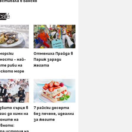
естивала в Банско
морски
Отмениха Прайда в
ности - най-
Париж заради
ите риби на
жегата
рското море
збито сърце в
7 райски десерта
гас до химн на
без печене, идеални
оните на
за жегите
вното:
та история на