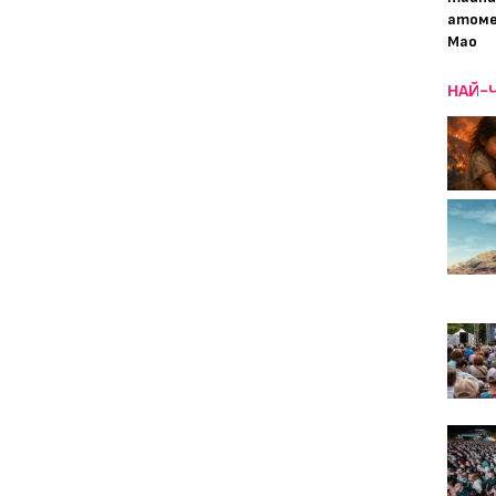
атоме
Мао
НАЙ-