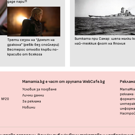
даде пари?!
Битката при Самар: шепа малки к
Трети сезон на “Домът на
най-тежкия флот на Япония
дракона” (ревю без спойлери):
Вестерос отново кърви по-
красиво от всякога
Mamamia.bg е част от групата WebCafe.bg
Реклам
Условия за ползване
MamaMia.
реклама
Лични данни
и №20
формати
За реклама
интерак
Новини
информ
Настрой