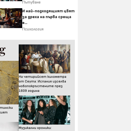
Пътуване
И най-подходящият цвят
за дреха на първа среща
е...
Психология
На четирийсет километра
от Сеута: Испания изселва
новопокръстените през
1609 година
стински
ският
Музикални хроники: