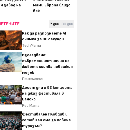
н завод на
мами Европа близо
век
ЧЕТЕНИТЕ
7 дни
30 дни
Как да разпознаете AI
снимка за 30 секунди
TechMama
Изследване:
съвременният начин на
живот съсипва човешкия
мозък
Психология
Десет дни и 83 концерта
на джаз фестивала в
Банско
Pet Mama
Фестивален Пловдив и
готови ли сме за повече
туризъм?