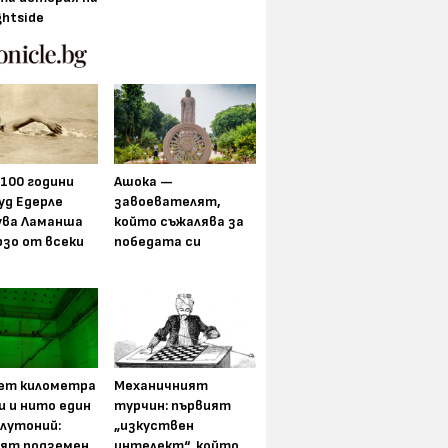
ghtside
 100 години
Ашока —
уд Едерле
завоевателят,
ува Ламанша
който съжалява за
рзо от всеки
победата си
ет километра
Механичният
и и нито един
турчин: първият
плутоний:
„изкуствен
ят подземен
интелект“, който