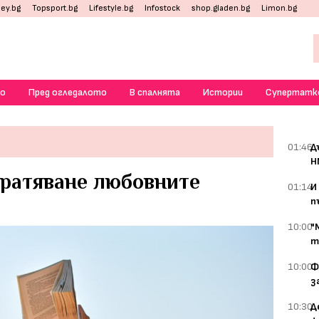
ey.bg
Topsport.bg
Lifestyle.bg
Infostock
shop.gladen.bg
Limon.bg
о
Пред огледалото
В спалнята
Истории
Супертатк
01:46
Д
Н
тратяване любовните
01:14
И
п
10:00
"
т
10:00
Ф
з
10:30
Д