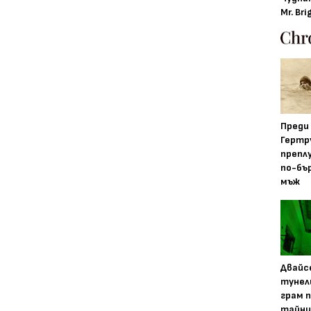
Mr. Bri
Преди
Гертр
препл
по-бъ
мъж
Двайс
тунел
грам 
тайни