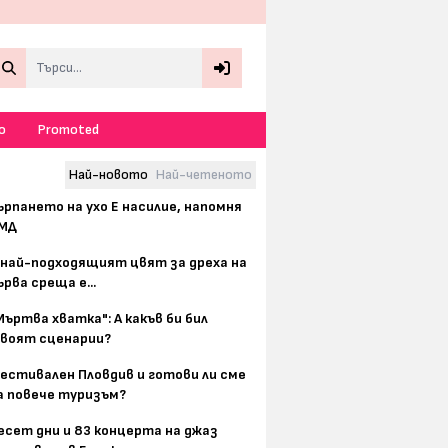
Search
о
Promoted
Най-новото
Най-четеното
ърпането на ухо Е насилие, напомня
МД
 най-подходящият цвят за дреха на
ърва среща е...
Мъртва хватка": А какъв би бил
воят сценарии?
естивален Пловдив и готови ли сме
а повече туризъм?
есет дни и 83 концерта на джаз