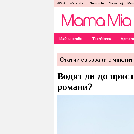
WMG
Webcafe
Chronicle
News.bg
Mon
Майчинство
TechMama
Детет
Статии свързани с
чиклит
Водят ли до прис
романи?