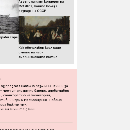
Легендарният концерт на
Metallica, който беляза
разпада на СССР
ораби спря
Как обезглавен крал даде
името на най-
американското питие
а
bg предлага напълно различни начини за
 – чрез стандартни банери, иновативни
, спонсорство на категории,
тивни игри и PR съобщения. Повече
ация
вижте тук
.
ки на личните данни