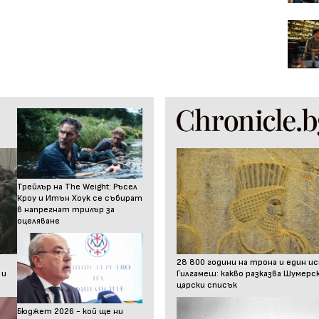
Трейлър на The Weight: Ръсел
Кроу и Итън Хоук се събират
в напрегнат трилър за
оцеляване
28 800 години на трона и един и
 и
Гилгамеш: какво разказва Шумер
царски списък
Бюджет 2026 - кой ще ни