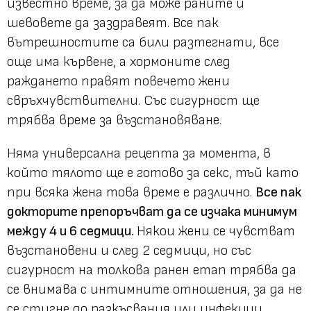
известно време, за да може раните и
шевовете да заздравеят. Все пак
вътрешностите са били разтегнати, все
още има кървене, а хормоните след
раждането правят повечето жени
свръхчувствителни. Със сигурност ще
трябва време за възстановяване.
Няма универсална рецепта за момента, в
който тялото ще е готово за секс, тъй като
при всяка жена това време е различно.
Все пак
докторите препоръчват да се изчака минимум
между 4 и 6 седмици.
Някои жени се чувстват
възстановени и след 2 седмици, но със
сигурност на толкова ранен етап трябва да
се внимава с интимните отношения, за да не
се стигне до разкъсвания или инфекции.