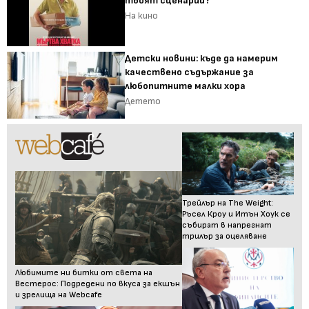
твоят сценарии?
На кино
Детски новини: къде да намерим
качествено съдържание за
любопитните малки хора
Детето
Трейлър на The Weight:
Ръсел Кроу и Итън Хоук се
събират в напрегнат
трилър за оцеляване
Любимите ни битки от света на
Вестерос: Подредени по вкуса за екшън
и зрелища на Webcafe