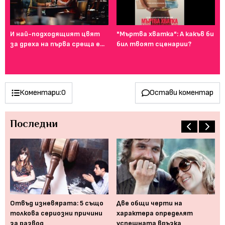
И най-подходящият цвят
"Мъртва хватка": А какъв би
Фе
за дреха на първа среща е...
бил твоят сценарии?
го
ту
Коментари:
0
Остави коментар
Последни
Отвъд изневярата: 5 също
Две общи черти на
5 
на
толкова сериозни причини
характера определят
за
за развод
успешната връзка