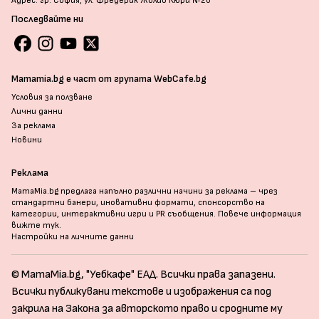
Адрес: гр. София, ул. Фредерик Жолио Кюри №20
Последвайте ни
Mamamia.bg е част от групата WebCafe.bg
Условия за ползване
Лични данни
За реклама
Новини
Реклама
MamaMia.bg предлага напълно различни начини за реклама – чрез
стандартни банери, иновативни формати, спонсорство на
категории, интерактивни игри и PR съобщения. Повече информация
вижте тук
.
Настройки на личните данни
© MamaMia.bg, "Уебкафе" ЕАД. Всички права запазени.
Всички публикувани текстове и изображения са под
закрила на Закона за авторското право и сродните му