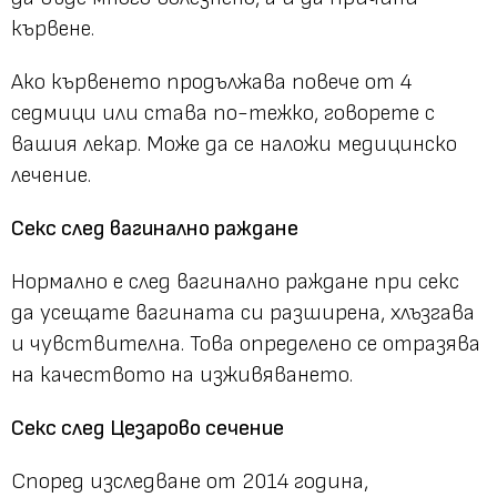
кървене.
Ако кървенето продължава повече от 4
седмици или става по-тежко, говорете с
вашия лекар. Може да се наложи медицинско
лечение.
Секс след вагинално раждане
Нормално е след вагинално раждане при секс
да усещате вагината си разширена, хлъзгава
и чувствителна. Това определено се отразява
на качеството на изживяването.
Секс след Цезарово сечение
Според изследване от 2014 година,