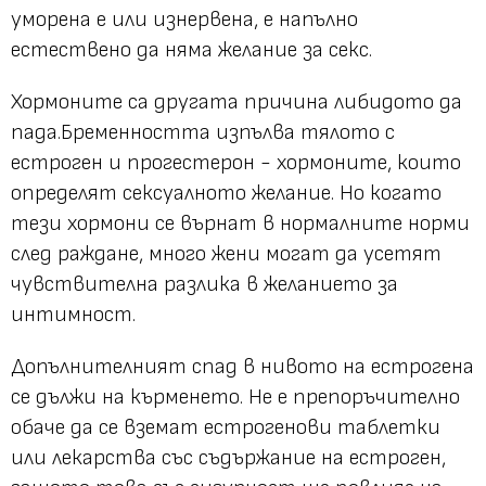
уморена е или изнервена, е напълно
естествено да няма желание за секс.
Хормоните са другата причина либидото да
пада.Бременността изпълва тялото с
естроген и прогестерон - хормоните, които
определят сексуалното желание. Но когато
тези хормони се върнат в нормалните норми
след раждане, много жени могат да усетят
чувствителна разлика в желанието за
интимност.
Допълнителният спад в нивото на естрогена
се дължи на кърменето. Не е препоръчително
обаче да се вземат естрогенови таблетки
или лекарства със съдържание на естроген,