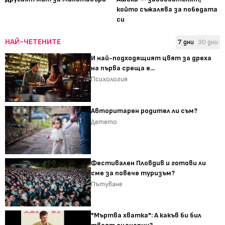
който съжалява за победата
си
НАЙ-ЧЕТЕНИТЕ
7 дни
30 дни
И най-подходящият цвят за дреха
на първа среща е...
Психология
Авторитарен родител ли съм?
Детето
Фестивален Пловдив и готови ли
сме за повече туризъм?
Пътуване
"Мъртва хватка": А какъв би бил