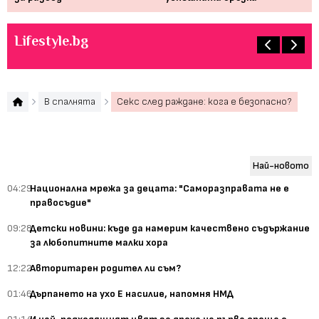
Lifestyle.bg
В спалнята
Секс след раждане: кога е безопасно?
Най-новото
04:29
Национална мрежа за децата: "Саморазправата не е
правосъдие"
09:28
Детски новини: къде да намерим качествено съдържание
за любопитните малки хора
12:22
Авторитарен родител ли съм?
01:46
Дърпането на ухо Е насилие, напомня НМД