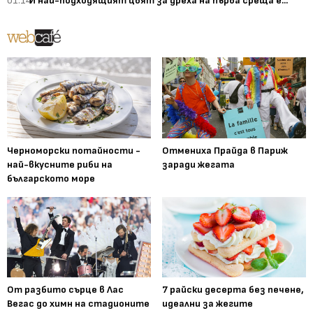
01:14
И най-подходящият цвят за дреха на първа среща е...
Черноморски потайности -
Отмениха Прайда в Париж
най-вкусните риби на
заради жегата
българското море
От разбито сърце в Лас
7 райски десерта без печене,
Вегас до химн на стадионите
идеални за жегите