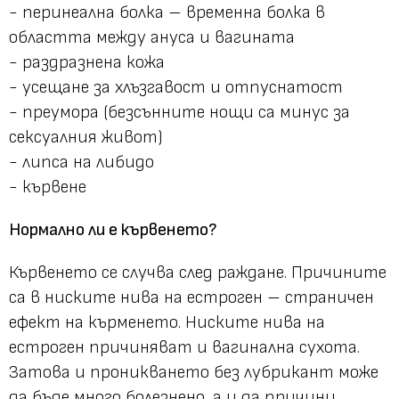
- перинеална болка – временна болка в
областта между ануса и вагината
- раздразнена кожа
- усещане за хлъзгавост и отпуснатост
- преумора (безсънните нощи са минус за
сексуалния живот)
- липса на либидо
- кървене
Нормално ли е кървенето?
Кървенето се случва след раждане. Причините
са в ниските нива на естроген – страничен
ефект на кърменето. Ниските нива на
естроген причиняват и вагинална сухота.
Затова и проникването без лубрикант може
да бъде много болезнено, а и да причини