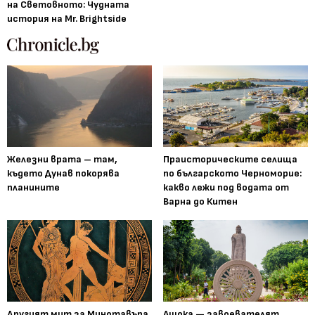
на Световното: Чудната
история на Mr. Brightside
Железни врата – там,
Праисторическите селища
където Дунав покорява
по българското Черноморие:
планините
какво лежи под водата от
Варна до Китен
Другият мит за Минотавъра
Ашока — завоевателят,