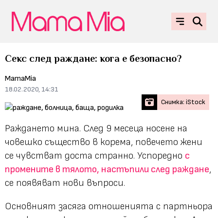
Секс след раждане: кога е безопасно?
MamaMia
18.02.2020, 14:31
Снимка: iStock
Раждането мина. След 9 месеца носене на
човешко същество в корема, повечето жени
се чувстват доста странно. Успоредно
с
промените в тялото, настъпили след раждане
,
се появяват нови въпроси.
Основният засяга отношенията с партньора