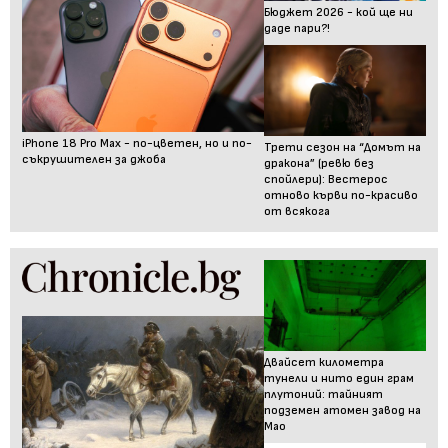
Бюджет 2026 - кой ще ни
даде пари?!
iPhone 18 Pro Max - по-цветен, но и по-
Трети сезон на “Домът на
съкрушителен за джоба
дракона” (ревю без
спойлери): Вестерос
отново кърви по-красиво
от всякога
Двайсет километра
тунели и нито един грам
плутоний: тайният
подземен атомен завод на
Мао