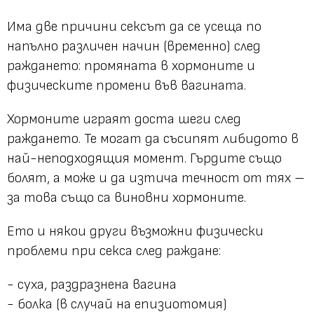
Има две причини сексът да се усеща по
напълно различен начин (временно) след
раждането: промяната в хормоните и
физическите промени във вагината.
Хормоните играят доста шеги след
раждането. Те могат да съсипят либидото в
най-неподходящия момент. Гърдите също
болят, а може и да изтича течност от тях –
за това също са виновни хормоните.
Ето и някои други възможни физически
проблеми при секса след раждане:
- суха, раздразнена вагина
- болка (в случай на епизиотомия)