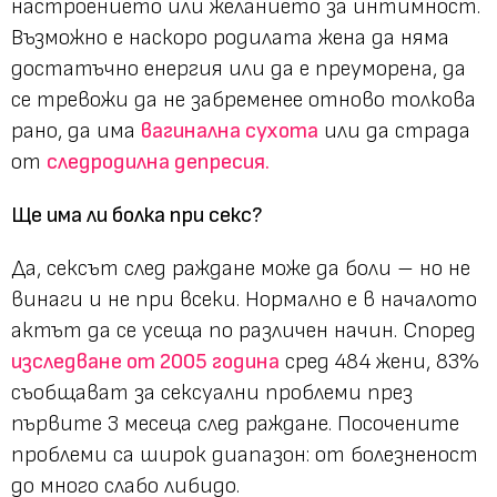
настроението или желанието за интимност.
Възможно е наскоро родилата жена да няма
достатъчно енергия или да е преуморена, да
се тревожи да не забременее отново толкова
рано, да има
вагинална сухота
или да страда
от
следродилна депресия.
Ще има ли болка при секс?
Да, сексът след раждане може да боли – но не
винаги и не при всеки. Нормално е в началото
актът да се усеща по различен начин. Според
изследване от 2005 година
сред 484 жени, 83%
съобщават за сексуални проблеми през
първите 3 месеца след раждане. Посочените
проблеми са широк диапазон: от болезненост
до много слабо либидо.