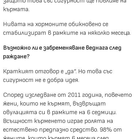
защото това със сигурност ще повлияе на
кърмата.
Нивата на хормоните обикновено се
стабилизират в рамките на няколко месеца.
Възможно ли е забременяване веднага след
раждане?
Краткият отговор е „
да“. Но това със
сигурност не е добра идея.
Според изследване от 2011 година, повечето
жени, които не кърмят, възвръщат
овулацията си в рамките на 6 седмици.
Всъщност кърменето играе ролята на
естествено предпазно средство. 98% от
жените, които кърмят 6 месеца след