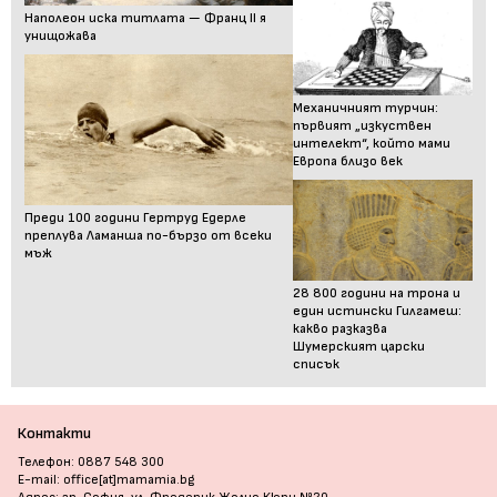
Наполеон иска титлата — Франц II я
унищожава
Механичният турчин:
първият „изкуствен
интелект“, който мами
Европа близо век
Преди 100 години Гертруд Едерле
преплува Ламанша по-бързо от всеки
мъж
28 800 години на трона и
един истински Гилгамеш:
какво разказва
Шумерският царски
списък
Контакти
Телефон: 0887 548 300
E-mail: office[at]mamamia.bg