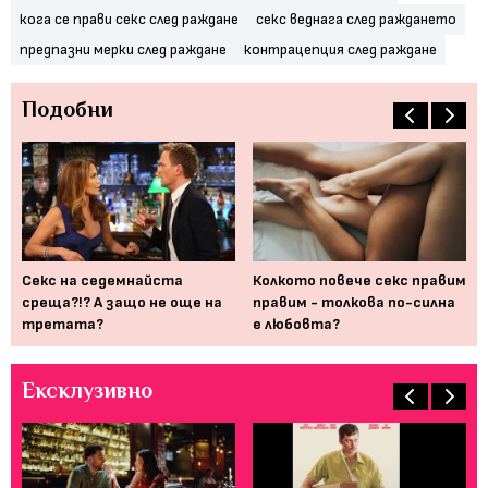
кога се прави секс след раждане
секс веднага след раждането
предпазни мерки след раждане
контрацепция след раждане
Подобни
9 
Секс на седемнайста
Колкото повече секс правим
ко
среща?!? А защо не още на
правим - толкова по-силна
сб
третата?
е любовта?
Ексклузивно