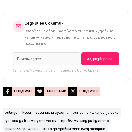
Седмичен бюлетин
Задоволи любопитството си по най-удобния
начин — най-интересните статии директно в
пощата ти.
Без спам. Можеш да се отпишеш по всяко време.
СПОДЕЛЯНЕ
ХАРЕСВА МИ
СПОДЕЛЯНЕ
либидо
кога
вагинална сухота
липса на желание за секс
докога да кърмя детето си
проблеми след раждането
секс след раждане
кога да правим секс след раждане