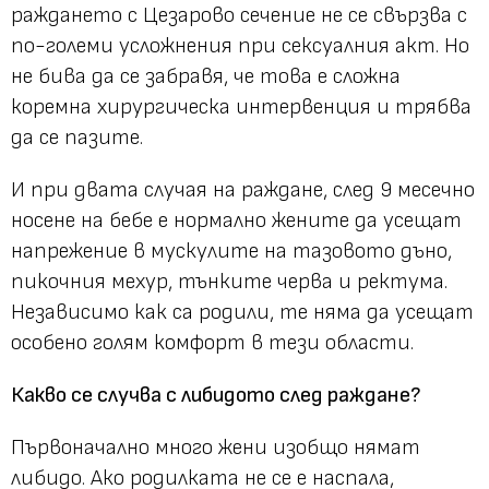
раждането с Цезарово сечение не се свързва с
по-големи усложнения при сексуалния акт. Но
не бива да се забравя, че това е сложна
коремна хирургическа интервенция и трябва
да се пазите.
И при двата случая на раждане, след 9 месечно
носене на бебе е нормално жените да усещат
напрежение в мускулите на тазовото дъно,
пикочния мехур, тънките черва и ректума.
Независимо как са родили, те няма да усещат
особено голям комфорт в тези области.
Какво се случва с либидото след раждане?
Първоначално много жени изобщо нямат
либидо. Ако родилката не се е наспала,