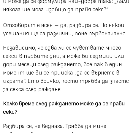
и може да се формулира най-добре така:
„Дали
някога ще мога изобщо да правя секс?“
Отговорът е ясен – да, разбира се. Но някои
усещания ще са различни, поне първоначално.
Независимo, че едва ли се чувствате много
секси в първите дни, а може би седмици или
дори месеци след раждането, все пак в един
момент ще ви се прииска „да се върнете в
играта“. Ето всичко, което трябва да знаете
за секса след раждане:
Колко време след раждането може да се прави
секс?
Разбира се, не веднага. Трябва да мине