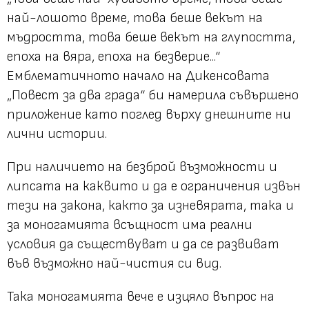
най-лошото време, това беше векът на
мъдростта, това беше векът на глупостта,
епоха на вяра, епоха на безверие...“
Емблематичното начало на Дикенсовата
„Повест за два града“ би намерила съвършено
приложение като поглед върху днешните ни
лични истории.
При наличието на безброй възможности и
липсата на каквито и да е ограничения извън
тези на закона, както за изневярата, така и
за моногамията всъщност има реални
условия да съществуват и да се развиват
във възможно най-чистия си вид.
Така моногамията вече е изцяло въпрос на