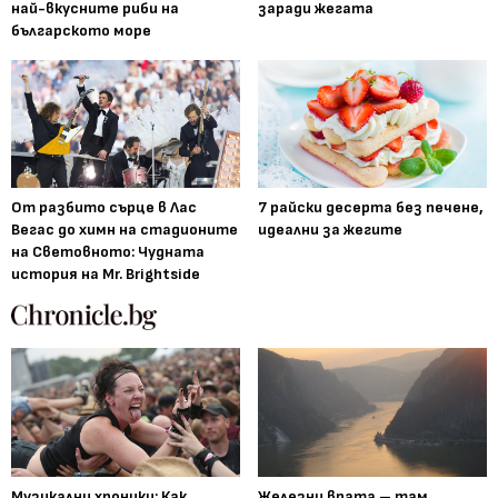
най-вкусните риби на
заради жегата
българското море
От разбито сърце в Лас
7 райски десерта без печене,
Вегас до химн на стадионите
идеални за жегите
на Световното: Чудната
история на Mr. Brightside
Музикални хроники: Как
Железни врата – там,