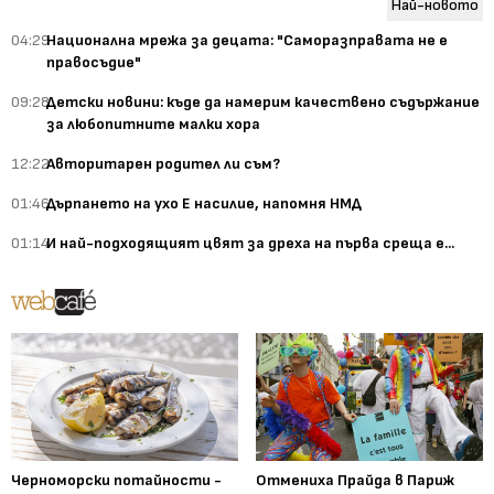
Най-новото
04:29
Национална мрежа за децата: "Саморазправата не е
правосъдие"
09:28
Детски новини: къде да намерим качествено съдържание
за любопитните малки хора
12:22
Авторитарен родител ли съм?
01:46
Дърпането на ухо Е насилие, напомня НМД
01:14
И най-подходящият цвят за дреха на първа среща е...
Черноморски потайности -
Отмениха Прайда в Париж