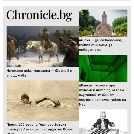
Ашока — завоевателят,
който съжалява за
победата си
Наполеон иска титлата — Франц II я
унищожава
Двайсет километра
тунели и нито един грам
плутоний: тайният
подземен атомен завод на
Мао
Преди 100 години Гертруд Едерле
преплува Ламанша по-бързо от всеки