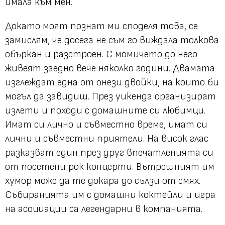
имала към мен.
Докато моят познат ми споделя това, се
замислям, че досега не съм го виждала толкова
объркан и разстроен. С момичето до него
живеят заедно вече няколко години. Двамата
изглеждат една от онези двойки, на които би
могъл да завидиш. През уикенда организират
излети и походи с домашните си любимци.
Имат си лично и съвместно време, имат си
лични и съвместни приятели. На висок глас
разказват един през друг впечатленията си
от посетени рок концерти. Вътрешният им
хумор може да те докара до сълзи от смях.
Събиранията им с домашни коктейли и игра
на асоциации са легендарни в компанията.