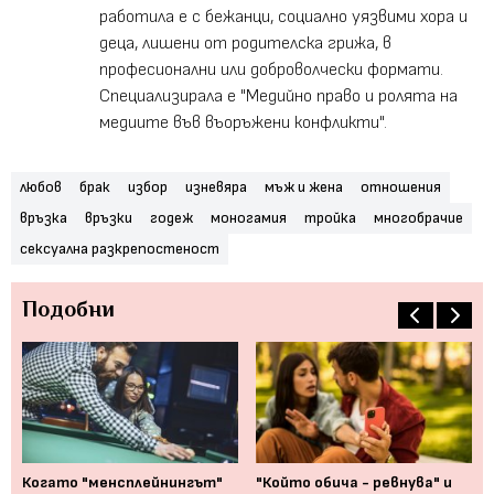
работила е с бежанци, социално уязвими хора и
деца, лишени от родителска грижа, в
професионални или доброволчески формати.
Специализирала е "Медийно право и ролята на
медиите във въоръжени конфликти".
любов
брак
избор
изневяра
мъж и жена
отношения
връзка
връзки
годеж
моногамия
тройка
многобрачие
сексуална разкрепостеност
Подобни
Когато "менсплейнингът"
"Който обича - ревнува" и
Им