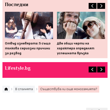
Последни
Отвъд изневярата: 5 също
Две общи черти на
5 
на
толкова сериозни причини
характера определят
за
за развод
успешната връзка
Lifestyle.bg
В спалнята
Съществува ли още моногамията?