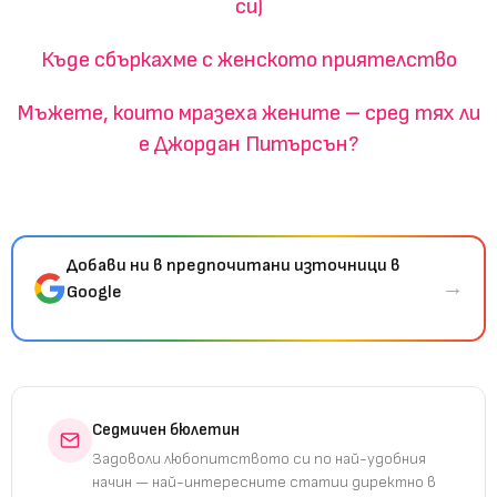
си)
Къде сбъркахме с женското приятелство
Мъжете, които мразеха жените – сред тях ли
е Джордан Питърсън?
Добави ни в предпочитани източници в
→
Google
Седмичен бюлетин
Задоволи любопитството си по най-удобния
начин — най-интересните статии директно в