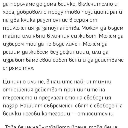
да поръчаме до дома всичко, включително и
хора, доброволно продуктово позиционирани
на два клика разстояние в серия от
приложения за запознанства. Можем да бъдем
тайни или явни в личния си живот. Можем да
изберем той да не бъде личен. Можем да
решим да живеем без дефиниции, или да
изработваме свои собствени и да действаме
спрямо тях.
Цинично или не, в нашите най-интимни
отношения действат принципите на
търсенето и предлагането на свободния
пазар. Нашият съвременен свят е свободен, а
всички негови категории – относителни.
„Това беше най-хубавото време, това беше