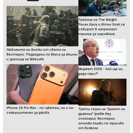
Трейлър на The Weight:
Ръсел Кроу и Итън Хоук се
събират в напрегнат
трилър за оцеляване
Любимите ни битки от света на
Вестерос: Подредени по вкуса за екшън
и зрелища на Webcafe
Бюджет 2026 - кой ще ни
даде пари?!
iPhone 18 Pro Max - по-цветен, но и по-
Трети сезон на “Домът на
съкрушителен за джоба
дракона” (ревю без
спойлери): Вестерос
отново кърви по-красиво
от всякога