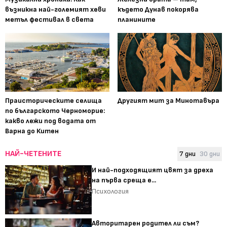
възникна най-големият хеви
където Дунав покорява
метъл фестивал в света
планините
Праисторическите селища
Другият мит за Минотавъра
по българското Черноморие:
какво лежи под водата от
Варна до Китен
НАЙ-ЧЕТЕНИТЕ
7 дни
30 дни
И най-подходящият цвят за дреха
на първа среща е...
Психология
Авторитарен родител ли съм?