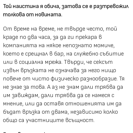
Той наистина я обича, затова се е разтревожил
толкова от новината.
От време на време, не твърде често, той
краде по два часа, за да ги прекара в
компанията на някое непознато момиче,
което е срещнал в бар, на служебно събитие
или в социална мрежа. Твърди, че сексът
извън връзката не означава за него нищо
повече от чисто физическо разнообразие. Тя
не знае за това. А аз не знам дали трябва да
им завиждам, дали трябва да се намеся с
мнение, или да оставя отношенията им да
бъдат връзка от двама, независимо колко
общо са участниците всъщност.