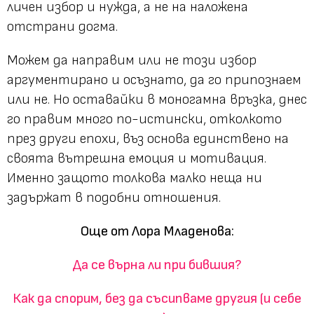
личен избор и нужда, а не на наложена
отстрани догма.
Можем да направим или не този избор
аргументирано и осъзнато, да го припознаем
или не. Но оставайки в моногамна връзка, днес
го правим много по-истински, отколкото
през други епохи, въз основа единствено на
своята вътрешна емоция и мотивация.
Именно защото толкова малко неща ни
задържат в подобни отношения.
Още от Лора Младенова:
Да се върна ли при бившия?
Как да спорим, без да съсипваме другия (и себе