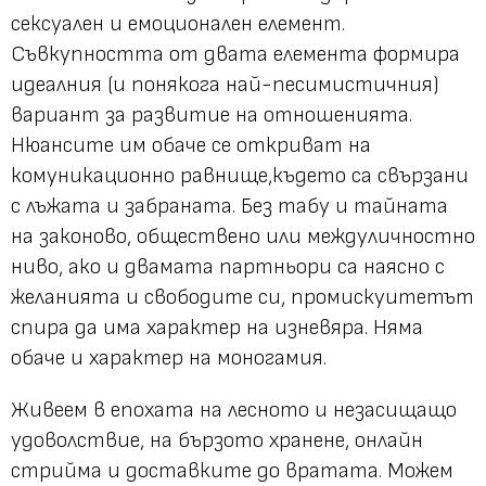
сексуален и емоционален елемент.
Съвкупността от двата елемента формира
идеалния (и понякога най-песимистичния)
вариант за развитие на отношенията.
Нюансите им обаче се откриват на
комуникационно равнище,където са свързани
с лъжата и забраната. Без табу и тайната
на законово, обществено или междуличностно
ниво, ако и двамата партньори са наясно с
желанията и свободите си, промискуитетът
спира да има характер на изневяра. Няма
обаче и характер на моногамия.
Живеем в епохата на лесното и незасищащо
удоволствие, на бързото хранене, онлайн
стрийма и доставките до вратата. Можем