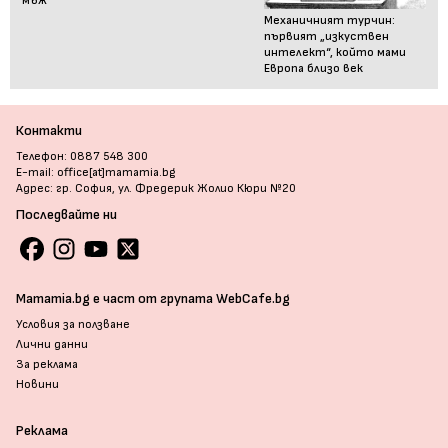
мъж
Механичният турчин:
първият „изкуствен
интелект“, който мами
Европа близо век
Контакти
Телефон: 0887 548 300
E-mail: office[at]mamamia.bg
Адрес: гр. София, ул. Фредерик Жолио Кюри №20
Последвайте ни
Mamamia.bg е част от групата WebCafe.bg
Условия за ползване
Лични данни
За реклама
Новини
Реклама