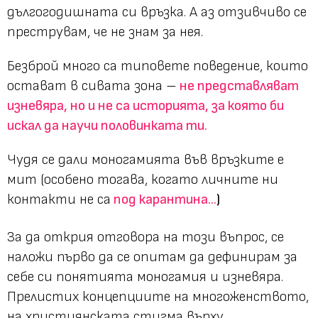
дългогодишната си връзка. А аз отзивчиво се
преструвам, че не знам за нея.
Безброй много са типовете поведение, които
остават в сивата зона –
не представляват
изневяра, но и не са историята, за която би
искал да научи половинката ти.
Чудя се дали моногамията във връзките е
мит (особено тогава, когато личните ни
контакти не са
под карантина...
)
За да открия отговора на този въпрос, се
наложи първо да се опитам да дефинирам за
себе си понятията моногамия и изневяра.
Прелистих концепциите на многоженството,
на християнската стигма върху