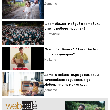
Детето
Фестивален Пловдив и готови ли
сме за повече туризъм?
Пътуване
"Мъртва хватка": А какъв би бил
твоят сценарии?
На кино
Детски новини: къде да намерим
качествено съдържание за
любопитните малки хора
Детето