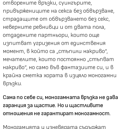
отворените връзки, суингърите,
привържениците на секса без обвързване,
страдащите от обвързването без секс,
неверните ревнивци и от двата пола,
отдадените партньори, които още
изпитват угризения от единствения
момент, в който са „стъпили накриво“,
мечателите, които постоянно „стъпват
накриво“, но само във фантазиите си, и в
крайна сметка хората в изцяло моногамни
връзки.
Сама по себе си, моногамната връзка не дава
гаранция за щастие. Но и щастливите
отношения не гарантират моногамност.
Моногамията и изневярата съдържат