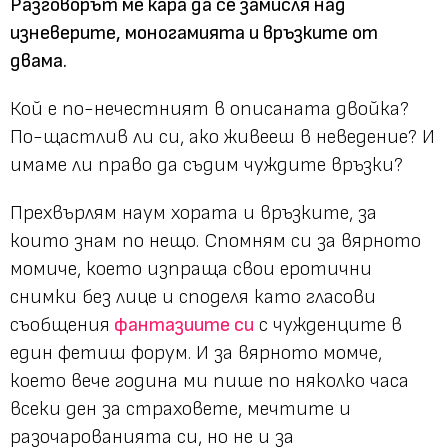
Разговорът ме кара да се замисля над
изневерите, моногамията и връзките от
двама.
Кой е по-нечестният в описаната двойка?
По-щастлив ли си, ако живееш в неведение? И
имаме ли право да съдим чуждите връзки?
Прехвърлям наум хората и връзките, за
които знам по нещо. Спомням си за вярното
момиче, което изпраща свои еротични
снимки без лице и споделя като гласови
съобщения
фантазиите си
с чужденците в
един фетиш форум. И за вярното момче,
което вече година ми пише по няколко часа
всеки ден за страховете, мечтите и
разочарованията си, но не и за