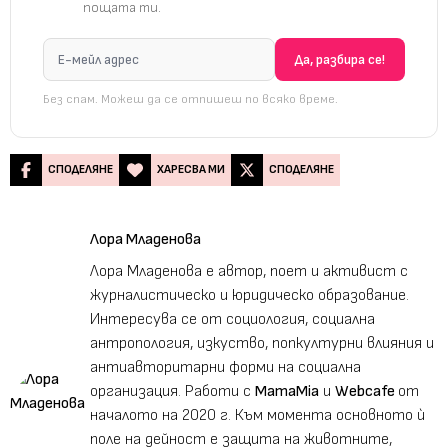
пощата ти.
Без спам. Можеш да се отпишеш по всяко време.
СПОДЕЛЯНЕ
ХАРЕСВА МИ
СПОДЕЛЯНЕ
Лора Младенова
Лора Младенова е автор, поет и активист с
журналистическо и юридическо образование.
Интересува се от социология, социална
антропология, изкуство, попкултурни влияния и
антиавторитарни форми на социална
организация. Работи с
MamaMia
и
Webcafe
от
началото на 2020 г. Към момента основното ѝ
поле на дейност е защита на животните,