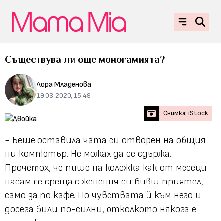
Съществува ли още моногамията?
Лора Младенова
19.03.2020, 15:49
Снимка: iStock
- Беше оставила чата си отворен на общия
ни компютър. Не можах да се сдържа.
Прочетох, че пише на колежка как от месеци
насам се среща с женения си бивш приятел,
само за по кафе. Но чувствата й към него и
досега били по-силни, отколкото някога е