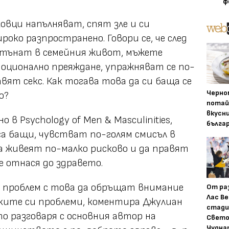
ф
вци напълняват, спят зле и си
око разпространено. Говори се, че след
потънат в семейния живот, мъжете
оционално преяждане, упражняват се по-
вят секс. Как тогава това да си баща се
Черно
о?
потай
вкусн
 в Psychology of Men & Masculinities,
бълга
са бащи, чувстват по-голям смисъл в
да живеят по-малко рисково и да правят
е отнася до здравето.
 проблем с това да обръщат внимание
От ра
Лас Ве
ките си проблеми, коментира Джулиан
стади
то разговаря с основния автор на
Свето
Чудна