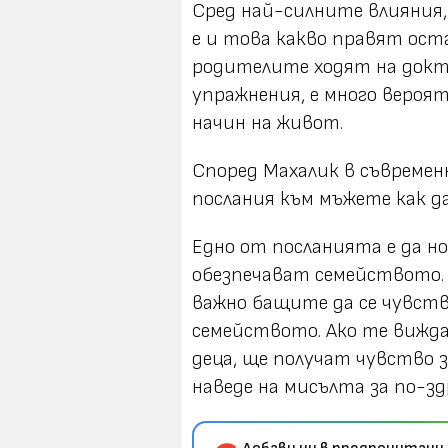
Сред най-силните влияния,
е и това какво правят ост
родителите ходят на докт
упражнения, е много вероя
начин на живот.
Според Махалик в съвреме
послания към мъжете как д
Едно от посланията е да н
обезпечават семейството. Т
важно бащите да се чувств
семейството. Ако те вижда
деца, ще получат чувство з
наведе на мисълта за по-зд