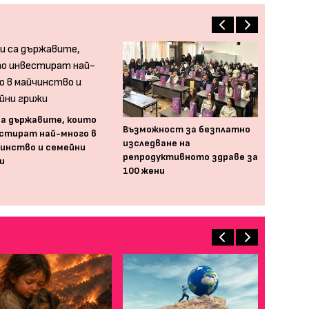
са държавите, които
Възможност за безплатно
стират най-много в
изследване на
инство и семейни
репродуктивното здраве за
и
100 жени