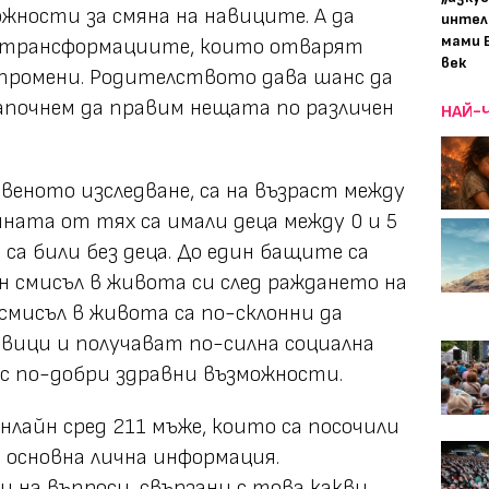
жности за смяна на навиците. А да
интел
мами 
т трансформациите, които отварят
век
 промени. Родителството дава шанс да
апочнем да правим нещата по различен
НАЙ-
веното изследване, са на възраст между
ината от тях са имали деца между 0 и 5
 са били без деца. До един бащите са
н смисъл в живота си след раждането на
смисъл в живота са по-склонни да
вици и получават по-силна социална
 с по-добри здравни възможности.
нлайн сред 211 мъже, които са посочили
 основна лична информация.
 на въпроси, свързани с това какви