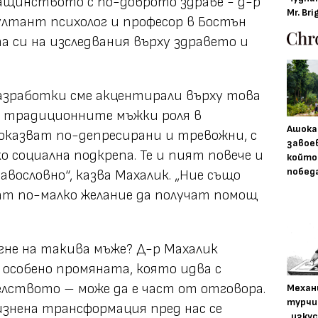
ащинството с по-доброто здраве - д-р
Mr. Bri
султант психолог и професор в Бостън
а си на изследвания върху здравето и
азработки сме акцентирали върху това
т традиционните мъжки роля в
Ашока
оказват по-депресирани и тревожни, с
завое
о социална подкрепа. Те и пият повече и
който
побед
вословно“, казва Махалик. „Ние също
мат по-малко желание да получат помощ
огне на такива мъже? Д-р Махалик
 особено промяната, която идва с
лството – може да е част от отговора.
Механ
турчи
изнена трансформация пред нас се
„изку