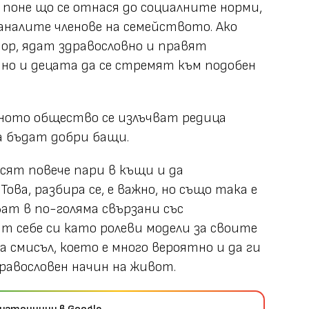
 поне що се отнася до социалните норми,
аналите членове на семейството. Ако
ор, ядат здравословно и правят
тно и децата да се стремят към подобен
нното общество се излъчват редица
а бъдат добри бащи.
осят повече пари в къщи и да
ова, разбира се, е важно, но също така е
ат в по-голяма свързани със
т себе си като ролеви модели за своите
а смисъл, което е много вероятно и да ги
равословен начин на живот.