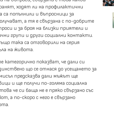
ранят, ходят ли на профилактични
ка са попълнили и въпросници за
лучават, а тя е свързана с по-добрите
проси и за броя на близки приятели и
лични групи и други социални контакти.
ъщо така са отговорили на серия
ъла на живота.
 категорично показват, че дали си
единствено що се отнася до усещането за
 смисъл предсказва дали мъжът ще
вици и ще получи по-голяма социална
това че си баща не е пряко свързано със
от, а по-скоро с него е свързано
ота.