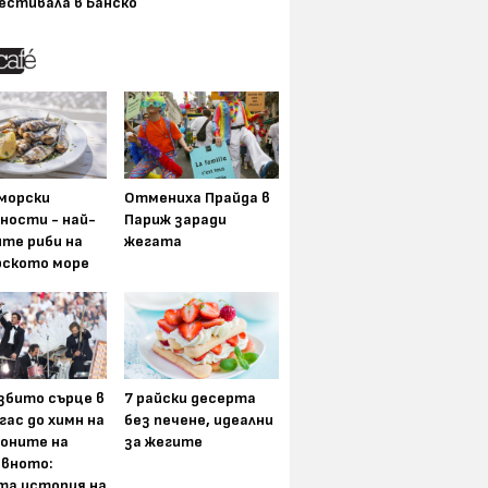
естивала в Банско
морски
Отмениха Прайда в
ности - най-
Париж заради
ите риби на
жегата
рското море
збито сърце в
7 райски десерта
гас до химн на
без печене, идеални
оните на
за жегите
вното:
та история на