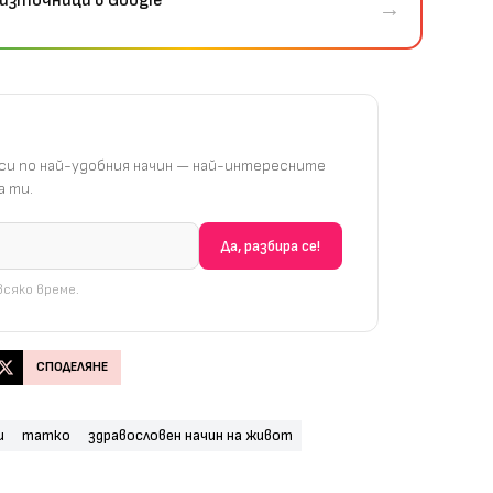
източници в Google
→
и по най-удобния начин — най-интересните
 ти.
сяко време.
СПОДЕЛЯНЕ
и
татко
здравословен начин на живот