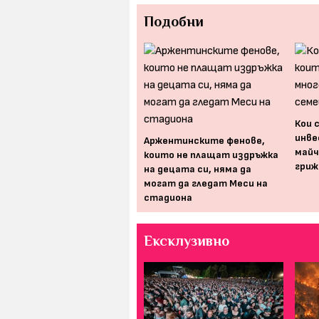
Подобни
Кои 
Ваканция е... Но съвсем не
инве
Аржентинските фенове,
всички деца се радват
майч
които не плащат издръжка
гриж
на децата си, няма да
могат да гледат Меси на
стадиона
Ексклузивно