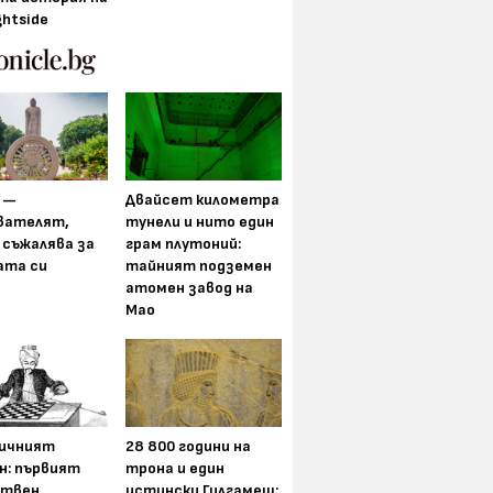
ghtside
 —
Двайсет километра
вателят,
тунели и нито един
 съжалява за
грам плутоний:
ата си
тайният подземен
атомен завод на
Мао
ичният
28 800 години на
н: първият
трона и един
ствен
истински Гилгамеш: