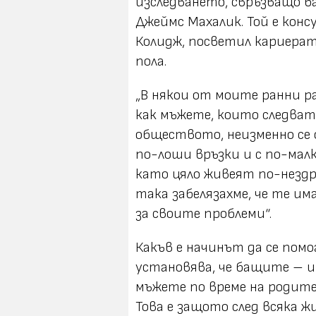
изследването, свръзващо б
Джеймс Махалик. Той е кон
Колидж, посветил кариерат
пола.
„В някои от моите ранни р
как мъжете, които следва
обществото, неизменно се 
по-лоши връзки и с по-малк
като цяло живеят по-нездра
така забелязахме, че те и
за своите проблеми“.
Какъв е начинът да се пом
установява, че бащите – и
мъжете по време на родите
Това е защото след всяка ж