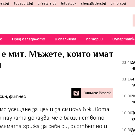
ey.bg
Topsport.bg
Lifestyle.bg
Infostock
shop.gladen.bg
Limon.bg
о
Пред огледалото
В спалнята
Истории
Супертатк
е мит. Мъжете, които имат
и
01:46
Д
Н
01:14
И
п
Снимка: iStock
10:00
"
т
 усещане за цел и за смисъл в живота,
10:00
Ф
а науката доказва, че с бащинството
з
лямата грижа за себе си, съответно и
10:30
Д