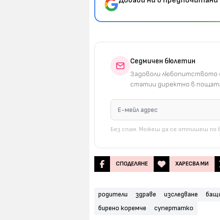
Добави ни в предпочитани 
Седмичен бюлетин
Задоволи любопитството с
статии директно в пощата
Без спам. Можеш да се отпишеш по в
СПОДЕЛЯНЕ
ХАРЕСВА МИ
родители
здраве
изследване
бащ
бирено коремче
супертатко