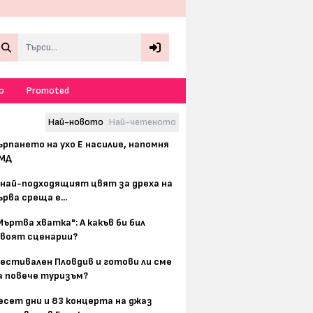
Search
о
Promoted
Най-новото
Най-четеното
ърпането на ухо Е насилие, напомня
МД
 най-подходящият цвят за дреха на
ърва среща е...
Мъртва хватка": А какъв би бил
воят сценарии?
естивален Пловдив и готови ли сме
а повече туризъм?
есет дни и 83 концерта на джаз