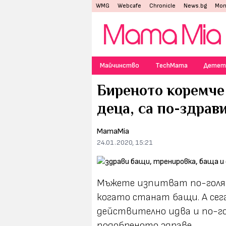
WMG
Webcafe
Chronicle
News.bg
Mon
Майчинство
TechMama
Детет
Биреното коремче 
деца, са по-здрав
MamaMia
24.01.2020, 15:21
Мъжете изпитват по-голямо
когато станат бащи. А сег
действително идва и по-го
подобреното здраве.