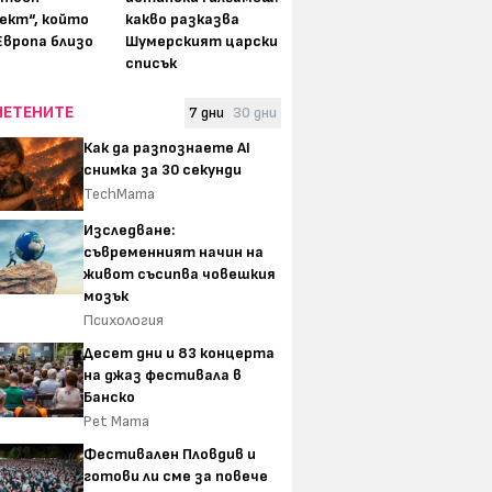
ект“, който
какво разказва
Европа близо
Шумерският царски
списък
ЧЕТЕНИТЕ
7 дни
30 дни
Как да разпознаете AI
снимка за 30 секунди
TechMama
Изследване:
съвременният начин на
живот съсипва човешкия
мозък
Психология
Десет дни и 83 концерта
на джаз фестивала в
Банско
Pet Mama
Фестивален Пловдив и
готови ли сме за повече