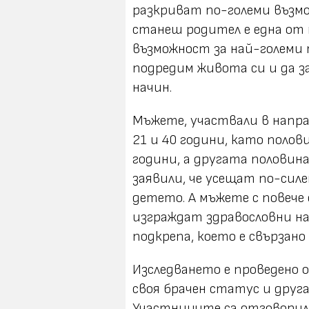
разкриват по-големи възмо
станеш родител е една о
възможност за най-големи
подредим живота си и да з
начин.
Мъжете, участвали в напра
21 и 40 години, като полов
години, а другата половина
заявили, че усещат по-силе
детето. А мъжете с повече 
изграждат здравословни на
подкрепа, което е свързано
Изследването е проведено о
своя брачен статус и друга
Участниците са отговорили