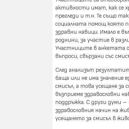
активности имат, как се х
прегледи и т.н. Те също та
социалната помощ която по
здравни навици. Имало е въ
роднини, за участие в раз
Участниците в анкетата с
въпроси, свързани със смис
След анализът резултатите
баща или не има значение 
смисъл, а това усещане за
възприеме здравословни на
поддръжка. С други думи – 
здравословния начин на жив
усещането за смисъл в жив