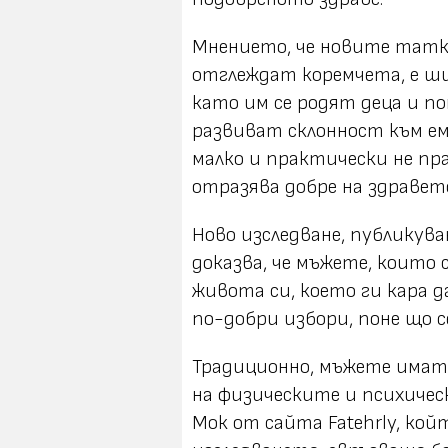
Мнението, че новите татко
отглеждат коремчета, е шир
като им се родят деца и 
развиват склонност към ем
малко и практически не пра
отразява добре на здравет
Ново изследване, публикувано
доказва, че мъжете, които 
живота си, което ги кара 
по-добри избори, поне що с
Традиционно, мъжете имат
на физическите и психичес
Мок от сайта Fatehrly, кой