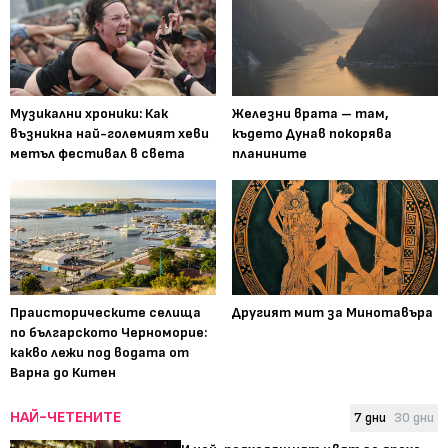
Музикални хроники: Как
Железни врата – там,
възникна най-големият хеви
където Дунав покорява
метъл фестивал в света
планините
Праисторическите селища
Другият мит за Минотавъра
по българското Черноморие:
какво лежи под водата от
Варна до Китен
НАЙ-ЧЕТЕНИТЕ
7 дни
30 дни