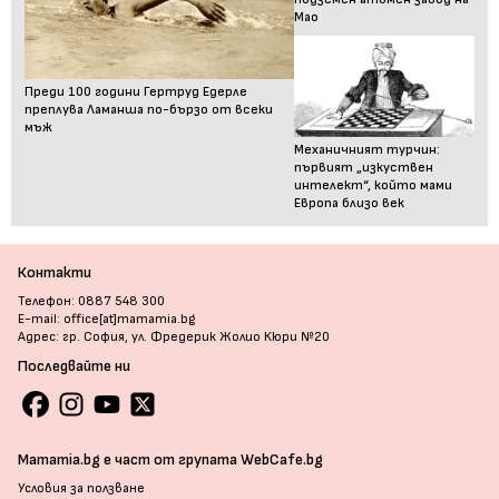
Мао
Преди 100 години Гертруд Едерле
преплува Ламанша по-бързо от всеки
мъж
Механичният турчин:
първият „изкуствен
интелект“, който мами
Европа близо век
Контакти
Телефон: 0887 548 300
E-mail: office[at]mamamia.bg
Адрес: гр. София, ул. Фредерик Жолио Кюри №20
Последвайте ни
Mamamia.bg е част от групата WebCafe.bg
Условия за ползване