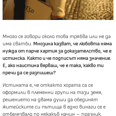
Много се говори около това трябва или не да
има сватби.
Мнозина казват, че любовта няма
нужда от парче хартия за доказателство, че е
истинска. Както и че подписът няма значение.
Е, ако наистина вярваш, че е така, какво ти
пречи да се разпишеш?
Истината е, че откакто хората са се
оформили в племенни групи на тази земя,
решението на двама души да обединят
житейските си пътища в едно винаги се е
отбелязвало по някакъв начин – празник,