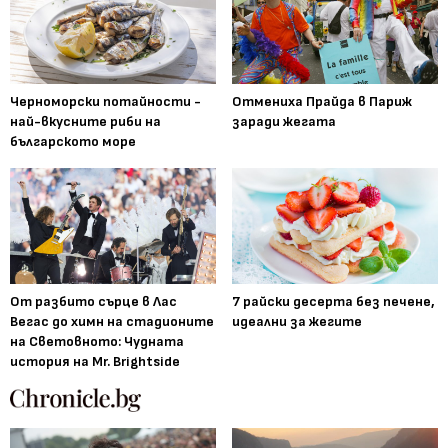
Черноморски потайности -
Отмениха Прайда в Париж
най-вкусните риби на
заради жегата
българското море
От разбито сърце в Лас
7 райски десерта без печене,
Вегас до химн на стадионите
идеални за жегите
на Световното: Чудната
история на Mr. Brightside