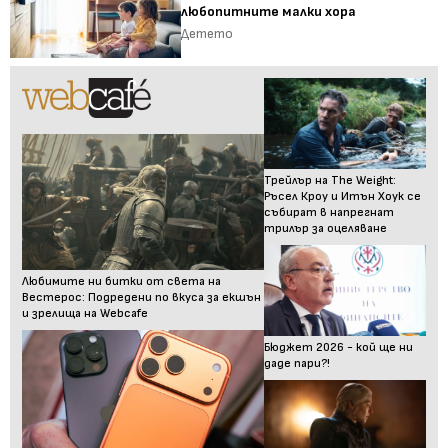
любопитните малки хора
Детето
Трейлър на The Weight:
Ръсел Кроу и Итън Хоук се
събират в напрегнат
трилър за оцеляване
Любимите ни битки от света на
Вестерос: Подредени по вкуса за екшън
и зрелища на Webcafe
Бюджет 2026 - кой ще ни
даде пари?!