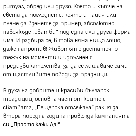
ритуал, обред или друго. Което и кътче на
света да погледнете, която и нация или
племе да вземете за пример, абсолютно
навсякъде „сватби“ под една или друга форма
има. И разбира се, в това няма нищо лошо,
даже напротив! Животът е достатъчно
тежък на моменти и изпълнен с
предизвикателства, за да се лишаваме сами
от щастливите поводи за празници.
В духа на добрите и красиви български
традиции, основна част от които е
сватбата, „Пещерска отлежала“ ракия за
втора поредна година провежда кампанията
си
„Просто кажи Да!“