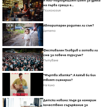
И най-подходящият цвят за дреха
на първа среща е...
Психология
Авторитарен родител ли съм?
Детето
Фестивален Пловдив и готови ли
сме за повече туризъм?
Пътуване
"Мъртва хватка": А какъв би бил
твоят сценарии?
На кино
Детски новини: къде да намерим
качествено съдържание за