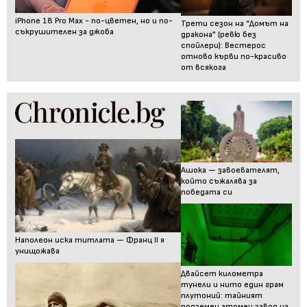
iPhone 18 Pro Max - по-цветен, но и по-
Трети сезон на “Домът на
съкрушителен за джоба
дракона” (ревю без
спойлери): Вестерос
отново кърви по-красиво
от всякога
Ашока — завоевателят,
който съжалява за
победата си
Наполеон иска титлата — Франц II я
унищожава
Двайсет километра
тунели и нито един грам
плутоний: тайният
подземен атомен завод на