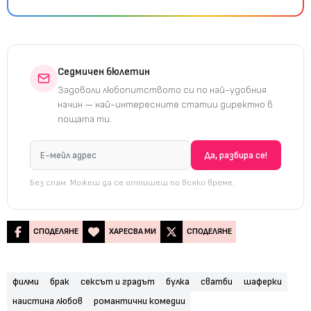
Седмичен бюлетин
Задоволи любопитството си по най-удобния
начин — най-интересните статии директно в
пощата ти.
Без спам. Можеш да се отпишеш по всяко време.
СПОДЕЛЯНЕ
ХАРЕСВА МИ
СПОДЕЛЯНЕ
филми
брак
сексът и градът
булка
сватби
шаферки
наистина любов
романтични комедии