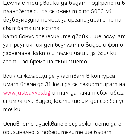
Целта е три двойки да бъдат подкрепени в
плановете си да се оженят с по 5000 лв.
безвъзмездна помощ за организирането на
сватбата им мечта.
Като бонус спечелилите двойки ще получат
за празничния ден безплатно видео и фото
заснемане, както и пълни чаши за всички
гости по време на събитието.
Всички желаещи да участват в конкурса
имат време до 31 юли да се регистрират на
www.justsayyes.bg
и там да качат своя обща
снимка или видео, което ще им донесе бонус
точки.
Основното изискване е съдържанието да е
оригинално, а победителите ще бъдат