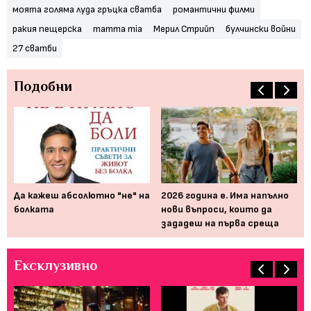
моята голяма луда гръцка сватба
романтични филми
ракия пещерска
mamma mia
Мерил Стрийп
булчински войни
27 сватби
Подобни
два
Да кажеш абсолютно "не" на
2026 година е. Има напълно
10
болката
нови въпроси, които да
по
зададеш на първа среща
съ
Ексклузивно