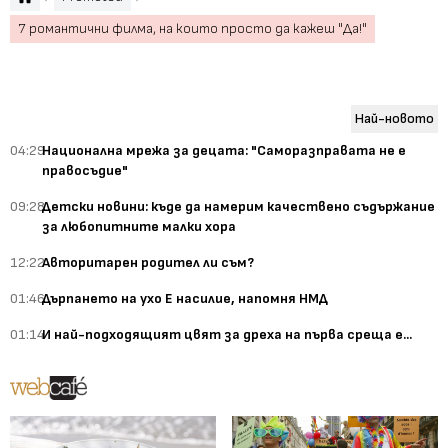
7 романтични филма, на които просто да кажеш "Да!"
Най-новото
04:29
Национална мрежа за децата: "Саморазправата не е
правосъдие"
09:28
Детски новини: къде да намерим качествено съдържание
за любопитните малки хора
12:22
Авторитарен родител ли съм?
01:46
Дърпането на ухо Е насилие, напомня НМД
01:14
И най-подходящият цвят за дреха на първа среща е...