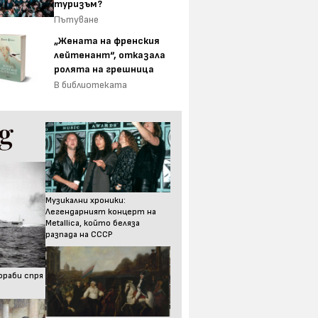
туризъм?
Пътуване
„Жената на френския
лейтенант“, отказала
ролята на грешница
В библиотеката
Музикални хроники:
Легендарният концерт на
Metallica, който беляза
разпада на СССР
ораби спря