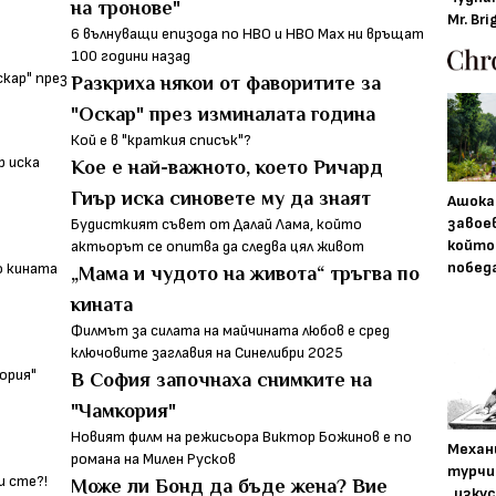
на тронове"
Mr. Bri
6 вълнуващи епизода по HBO и HBO Max ни връщат
100 години назад
Разкриха някои от фаворитите за
"Оскар" през изминалата година
Кой е в "краткия списък"?
Кое е най-важното, което Ричард
Гиър иска синовете му да знаят
Ашока
завое
Будисткият съвет от Далай Лама, който
който
актьорът се опитва да следва цял живот
побед
„Мама и чудото на живота“ тръгва по
кината
Филмът за силата на майчината любов е сред
ключовите заглавия на Синелибри 2025
В София започнаха снимките на
"Чамкория"
Новият филм на режисьора Виктор Божинов е по
Механ
романа на Милен Русков
турчи
Може ли Бонд да бъде жена? Вие
„изку