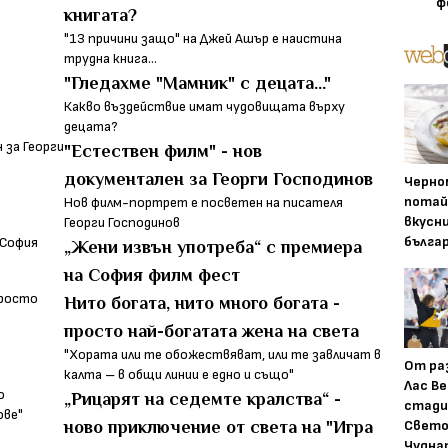
ф
книгата?
"13 причини защо" на Джей Ашър е наистина
трудна книга...
"Гледахме "Мамник" с децата..."
Какво въздействие имат чудовищата върху
децата?
"Естествен филм" - нов
документален за Георги Господинов
Черно
потай
Нов филм-портрет е посветен на писателя
вкусн
Георги Господинов
бълга
„Жени извън употреба“ с премиера
на София филм фест
Нито богата, нито много богата -
просто най-богатата жена на света
"Хората или те обожествяват, или те завличат в
От ра
калта – в общи линии е едно и също"
Лас Ве
„Рицарят на седемте кралства“ -
стади
Свето
ново приключение от света на "Игра
Чудна