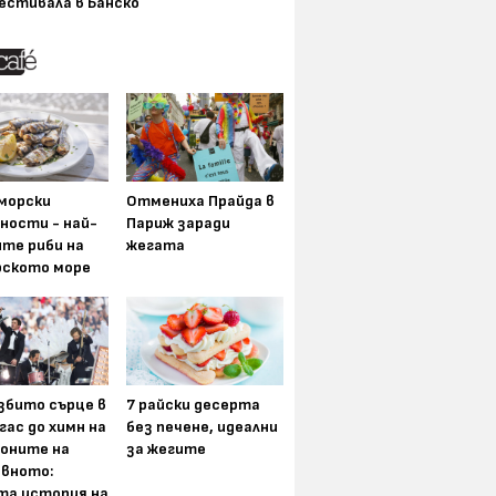
естивала в Банско
морски
Отмениха Прайда в
ности - най-
Париж заради
ите риби на
жегата
рското море
збито сърце в
7 райски десерта
гас до химн на
без печене, идеални
оните на
за жегите
вното:
та история на