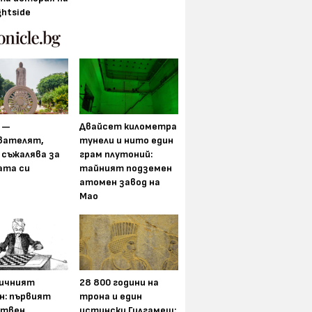
ghtside
 —
Двайсет километра
вателят,
тунели и нито един
 съжалява за
грам плутоний:
ата си
тайният подземен
атомен завод на
Мао
ичният
28 800 години на
н: първият
трона и един
ствен
истински Гилгамеш: