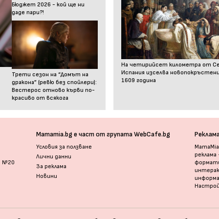
Бюджет 2026 - кой ще ни
даде пари?!
На четирийсет километра от С
Испания изселва новопокръстен
Трети сезон на “Домът на
1609 година
дракона” (ревю без спойлери):
Вестерос отново кърви по-
красиво от всякога
Mamamia.bg е част от групата WebCafe.bg
Реклам
Условия за ползване
MamaMia.
реклама
Лични данни
и №20
формати
За реклама
интерак
Новини
информ
Настрой