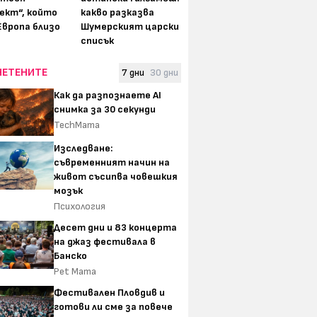
ект“, който
какво разказва
Европа близо
Шумерският царски
списък
ЧЕТЕНИТЕ
7 дни
30 дни
Как да разпознаете AI
снимка за 30 секунди
TechMama
Изследване:
съвременният начин на
живот съсипва човешкия
мозък
Психология
Десет дни и 83 концерта
на джаз фестивала в
Банско
Pet Mama
Фестивален Пловдив и
готови ли сме за повече