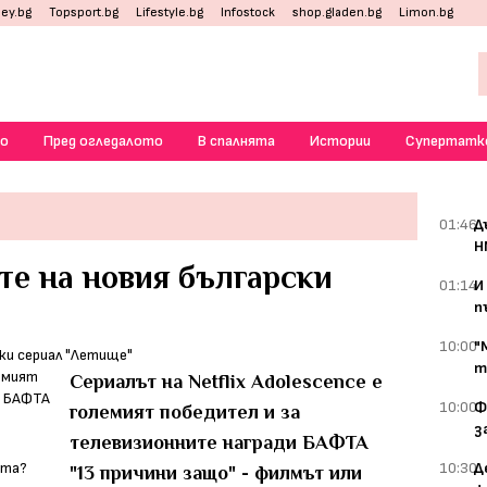
ey.bg
Topsport.bg
Lifestyle.bg
Infostock
shop.gladen.bg
Limon.bg
о
Пред огледалото
В спалнята
Истории
Супертатк
01:46
Д
Н
те на новия български
01:14
И
п
10:00
"
т
Сериалът на Netflix Adolescence е
10:00
Ф
големият победител и за
з
телевизионните награди БАФТА
10:30
Д
"13 причини защо" - филмът или