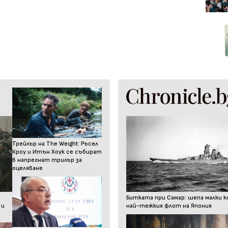
Трейлър на The Weight: Ръсел
Кроу и Итън Хоук се събират
в напрегнат трилър за
оцеляване
Битката при Самар: шепа малки к
 и
най-тежкия флот на Япония