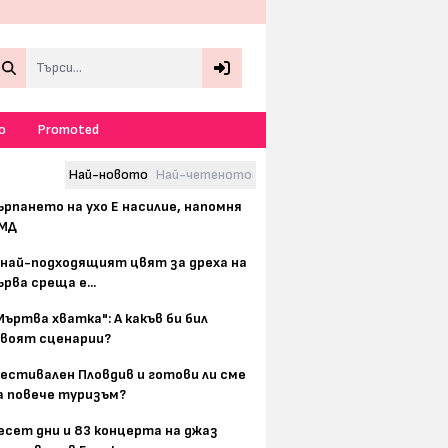
Search
о
Promoted
Най-новото
Най-четеното
ърпането на ухо Е насилие, напомня
МД
 най-подходящият цвят за дреха на
ърва среща е...
Мъртва хватка": А какъв би бил
воят сценарии?
естивален Пловдив и готови ли сме
а повече туризъм?
есет дни и 83 концерта на джаз