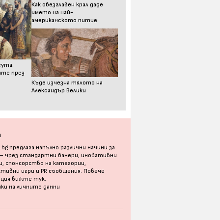
Как обезглавен крал даде
името на най-
американското питие
еута:
ите през
Къде изчезна тялото на
Александър Велики
а
bg предлага напълно различни начини за
 – чрез стандартни банери, иновативни
, спонсорство на категории,
тивни игри и PR съобщения. Повече
ация
вижте тук
.
ки на личните данни