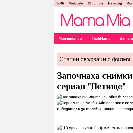
WMG
Webcafe
Chronicle
News.bg
Mon
Майчинство
TechMama
Детет
Статии свързани с
филми
Започнаха снимки
сериал "Летище"