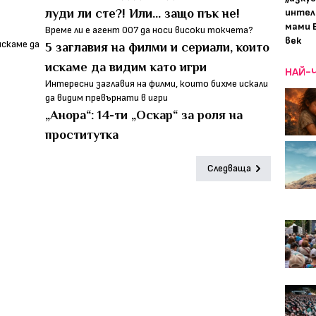
интел
луди ли сте?! Или... защо пък не!
мами 
Време ли е агент 007 да носи високи токчета?
век
5 заглавия на филми и сериали, които
искаме да видим като игри
НАЙ-
Интересни заглавия на филми, които бихме искали
да видим превърнати в игри
„Анора“: 14-ти „Оскар“ за роля на
проститутка
Следваща