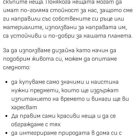
скъпите неща. Понякога нещата могат да
имат по-голяма стойност за нас, защото сме
ги направили със собствените си ръце или
материалите, използвани за направата им,
са устойчиви и по-добри за нашата планета.
За да използваме дизайна като начин да
подобрим живота си, можем да опитаме
следното:
да купуваме само значими и наистина
нужни предмети, които ще издържат
изпитанието на времето и винаги ще ви
харесват
Да правим сами красиви неща и да се
обграждаме с тях
да интегрираме природата в дома си с