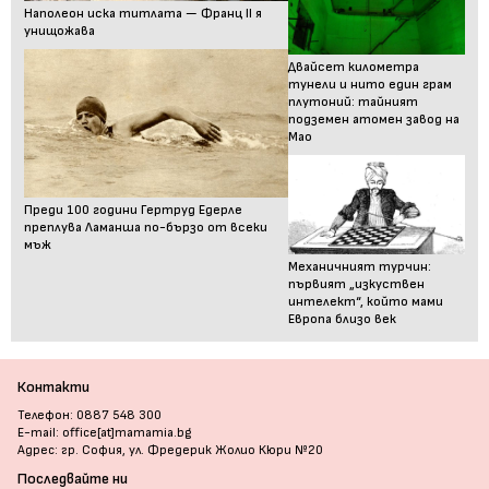
Наполеон иска титлата — Франц II я
унищожава
Двайсет километра
тунели и нито един грам
плутоний: тайният
подземен атомен завод на
Мао
Преди 100 години Гертруд Едерле
преплува Ламанша по-бързо от всеки
мъж
Механичният турчин:
първият „изкуствен
интелект“, който мами
Европа близо век
Контакти
Телефон: 0887 548 300
E-mail: office[at]mamamia.bg
Адрес: гр. София, ул. Фредерик Жолио Кюри №20
Последвайте ни