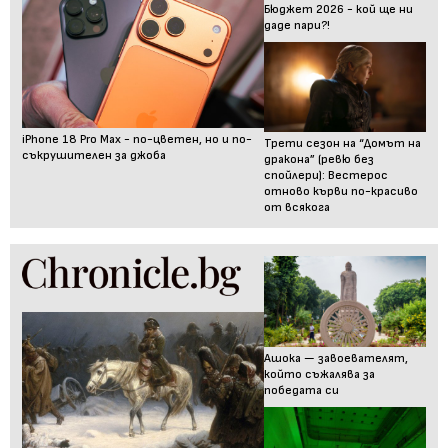
Бюджет 2026 - кой ще ни
даде пари?!
iPhone 18 Pro Max - по-цветен, но и по-
Трети сезон на “Домът на
съкрушителен за джоба
дракона” (ревю без
спойлери): Вестерос
отново кърви по-красиво
от всякога
Ашока — завоевателят,
който съжалява за
победата си