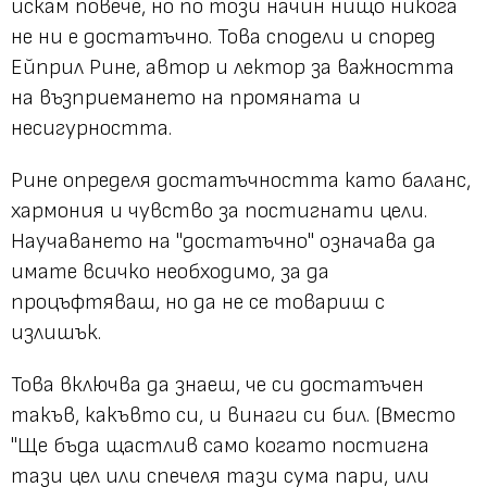
искам повече, но по този начин нищо никога
не ни е достатъчно. Това сподели и според
Ейприл Рине, автор и лектор за важността
на възприемането на промяната и
несигурността.
Рине определя достатъчността като баланс,
хармония и чувство за постигнати цели.
Научаването на "достатъчно" означава да
имате всичко необходимо, за да
процъфтяваш, но да не се товариш с
излишък.
Това включва да знаеш, че си достатъчен
такъв, какъвто си, и винаги си бил. (Вместо
"Ще бъда щастлив само когато постигна
тази цел или спечеля тази сума пари, или