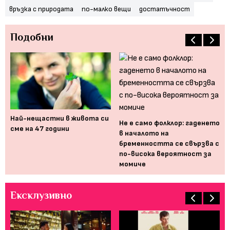
връзка с природата
по-малко вещи
достатъчност
Подобни
а
Най-нещастни в живота си
И 
Не е само фолклор: гаденето
сме на 47 години
за
в началото на
бременността се свързва с
по-висока вероятност за
момиче
Ексклузивно