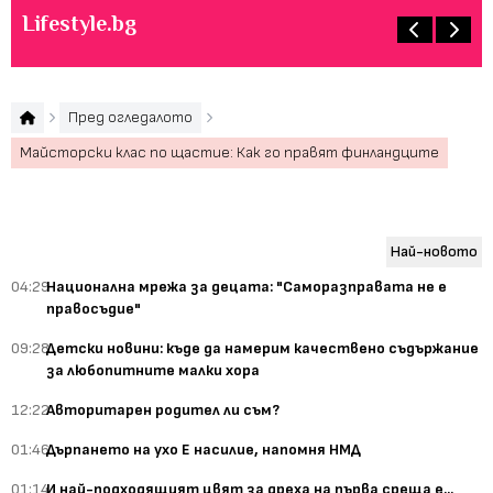
Lifestyle.bg
Пред огледалото
Майсторски клас по щастие: Как го правят финландците
Най-новото
04:29
Национална мрежа за децата: "Саморазправата не е
правосъдие"
09:28
Детски новини: къде да намерим качествено съдържание
за любопитните малки хора
12:22
Авторитарен родител ли съм?
01:46
Дърпането на ухо Е насилие, напомня НМД
01:14
И най-подходящият цвят за дреха на първа среща е...