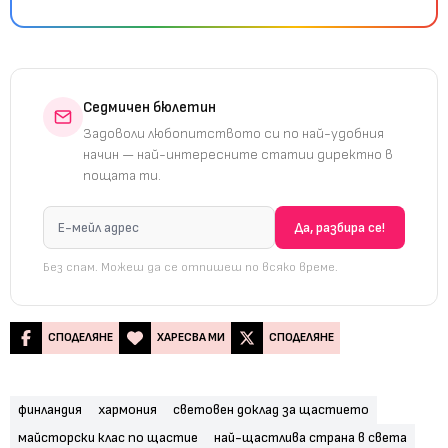
Седмичен бюлетин
Задоволи любопитството си по най-удобния
начин — най-интересните статии директно в
пощата ти.
Без спам. Можеш да се отпишеш по всяко време.
СПОДЕЛЯНЕ
ХАРЕСВА МИ
СПОДЕЛЯНЕ
финландия
хармония
световен доклад за щастието
майсторски клас по щастие
най-щастлива страна в света