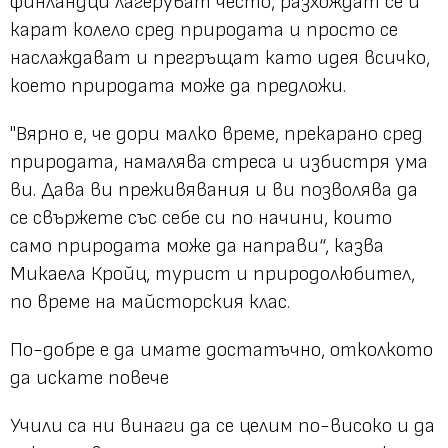
финландци лагеруват често, разхождат се и
карат колело сред природата и просто се
наслаждават и прегръщат като идея всичко,
което природата може да предложи.
"Вярно е, че дори малко време, прекарано сред
природата, намалява стреса и избистря ума
ви. Дава ви преживявания и ви позволява да
се свържете със себе си по начини, които
само природата може да направи“, казва
Микаела Кройц, турист и природолюбител,
по време на майсторския клас.
По-добре е да имате достатъчно, отколкото
да искате повече
Учили са ни винаги да се целим по-високо и да