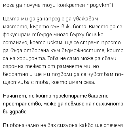
мога да получа този конкретен продукт".)
Целта ми да занапред е да уважавам
мястото, където съм в живота. Вместо да се
фокусирам твърде много върху всичко
останало, което искам, ще се стремя просто
да бъда отворена към възможностите, които
са на хоризонта. Това не само може да свали
огромна тежест от раменете ми, но
вероятно и ще ми позволи да се чувствам по-
щастлива с това, което имам сега.
Начинът, по който проектирате вашето
пространство, може да повлияе на психичното
ви здраве
Първоначално не бях сигурна какво ще спечеля