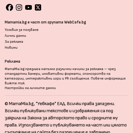
Mamamia.bg е част от групата WebCafe.bg
Условия за ползване
Лични данни
За реклама
Новини
Реклама
MamaMia.bg предлага напълно различни начини за реклама – чрез
стандартни банери, иновативни формати, спонсорство на
категории, интерактивни игри и PR съобщения. Повече информация
вижте тук
.
Настройки на личните данни
© MamaMia.bg, "Уебкафе" ЕАД. Всички права запазени.
Всички публикувани текстове и изображения са под
закрила на Закона за авторското право и сродните му
права. Използването и публикуването на част или цялото
съдържание на сайта без разрешение е забранено.