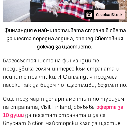
Снимка: iStock
Финландия е най-щастливата страна в света
за шеста поредна година, според Световния
доклад за щастието.
Благосъстоянието на финландците
предизвика голям интерес към страната и
нейните практики. И Финландия предлага
насоки как да бъдем по-щастливи, безплатно.
Още през март департаментът по туризъм
на страната, Visit Finland, обявява
оферта за
10 души
да посетят страната и да се
впуснат в своя майсторски клас за щастие.