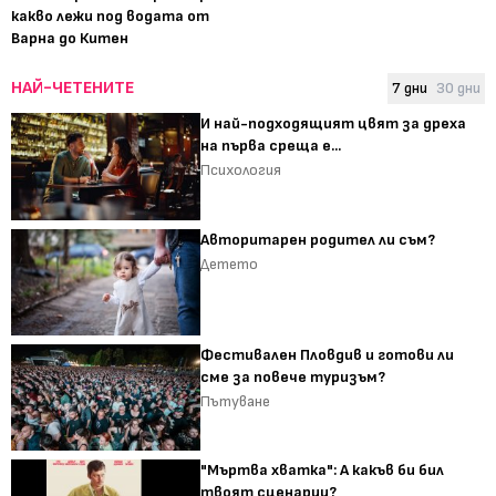
какво лежи под водата от
Варна до Китен
НАЙ-ЧЕТЕНИТЕ
7 дни
30 дни
И най-подходящият цвят за дреха
на първа среща е...
Психология
Авторитарен родител ли съм?
Детето
Фестивален Пловдив и готови ли
сме за повече туризъм?
Пътуване
"Мъртва хватка": А какъв би бил
твоят сценарии?