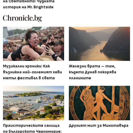
на Световното: Чудната
история на Mr. Brightside
Музикални хроники: Как
Железни врата – там,
възникна най-големият хеви
където Дунав покорява
метъл фестивал в света
планините
Праисторическите селища
Другият мит за Минотавъра
по българското Черноморие: