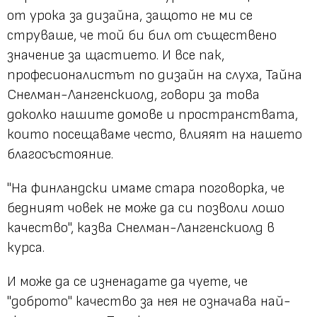
от урока за дизайна, защото не ми се
струваше, че той би бил от съществено
значение за щастието. И все пак,
професионалистът по дизайн на слуха, Тайна
Снелман-Лангенскиолд, говори за това
доколко нашите домове и пространствата,
които посещаваме често, влияят на нашето
благосъстояние.
"На финландски имаме стара поговорка, че
бедният човек не може да си позволи лошо
качество", казва Снелман-Лангенскиолд в
курса.
И може да се изненадате да чуете, че
"доброто" качество за нея не означава най-