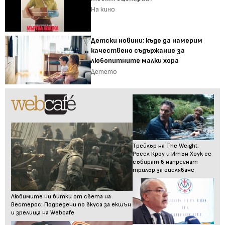
На кино
Детски новини: къде да намерим
качествено съдържание за
любопитните малки хора
Детето
Трейлър на The Weight:
Ръсел Кроу и Итън Хоук се
събират в напрегнат
трилър за оцеляване
Любимите ни битки от света на
Вестерос: Подредени по вкуса за екшън
и зрелища на Webcafe