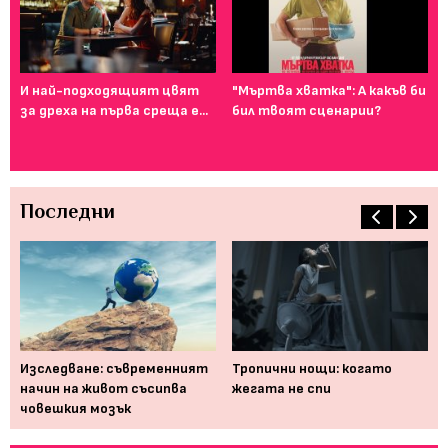
И най-подходящият цвят
"Мъртва хватка": А какъв би
Фе
за дреха на първа среща е...
бил твоят сценарии?
го
ту
Последни
 би
Изследване: съвременният
Тропични нощи: когато
На
начин на живот съсипва
жегата не спи
см
човешкия мозък