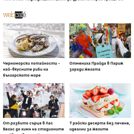
Черноморски потайности -
Отмениха Прайда в Париж
най-вкусните риби на
заради жегата
българското море
От разбито сърце в Лас
7 райски десерта без печене,
Вегас до химн на стадионите
идеални за жегите