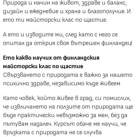
Природа и начин на живот, здраве и баланс,
дизайн и ежедневие и храна и благополучие. И
ето ти майсторски клас по щастие.
А ето и изводите ми, след като с него се
опитах да открия своя вътрешен финландец!
Ето какво научих от финландския
майсторски клас по щастие
Свързването с природата е важно за нашето
психично здраве, независимо къде живеем
Като човек, който живее в град, си помислих,
че извличането на ползите от природата ще
бъде практически невъзможно за мен, без да
пътувам надалеч. Курсът обаче ме научи, че
връзката с природата не се случва