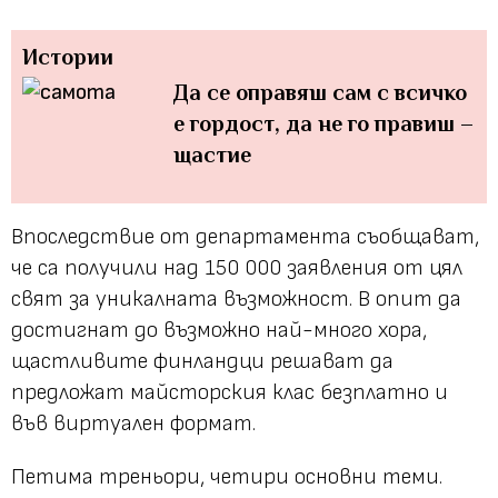
Истории
Да се оправяш сам с всичко
е гордост, да не го правиш –
щастие
Впоследствие от департамента съобщават,
че са получили над 150 000 заявления от цял ​​
свят за уникалната възможност. В опит да
достигнат до възможно най-много хора,
щастливите финландци решават да
предложат майсторския клас безплатно и
във виртуален формат.
Петима треньори, четири основни теми.