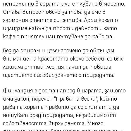
непременно в гората или с плуване в морето.
Става въпрос повече за това да сме в
хармония с петте си сетива. Дори когато
излизаме навън за прости дейности като
кафе с приятел или пътуване до работа.
Без да спирам и целенасочено да обръщам
внимание на красотата около себе си, се бях
лишила от най-лесния начин да повиша
щастието си: свързването с природата.
Финландия е доста напред в играта, защото
има закон, наречен "Права на всеки", който
дава на хората правото да се скитат и да
нощуват сред природата, независимо от
собствеността върху земята. Много