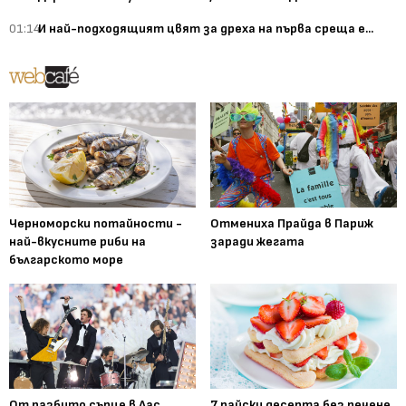
01:14
И най-подходящият цвят за дреха на първа среща е...
Черноморски потайности -
Отмениха Прайда в Париж
най-вкусните риби на
заради жегата
българското море
От разбито сърце в Лас
7 райски десерта без печене,