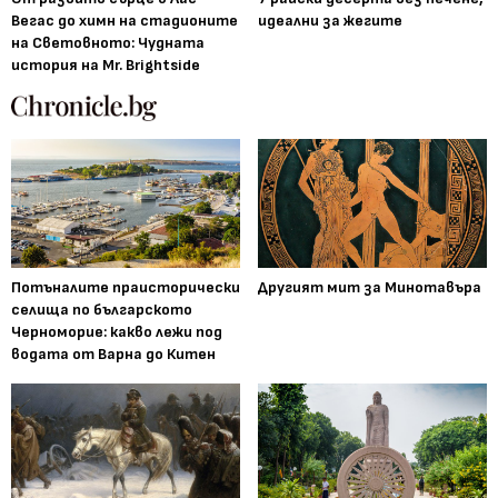
Вегас до химн на стадионите
идеални за жегите
на Световното: Чудната
история на Mr. Brightside
Потъналите праисторически
Другият мит за Минотавъра
селища по българското
Черноморие: какво лежи под
водата от Варна до Китен