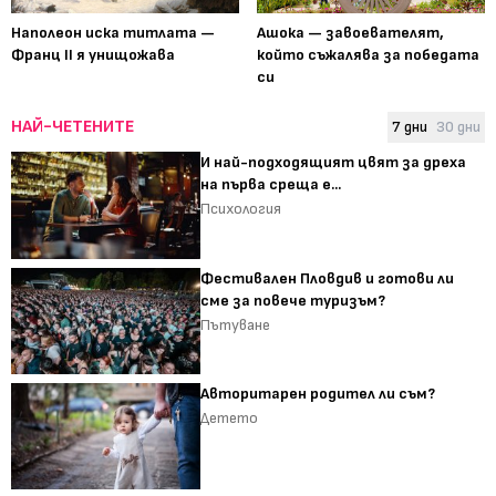
Наполеон иска титлата —
Ашока — завоевателят,
Франц II я унищожава
който съжалява за победата
си
НАЙ-ЧЕТЕНИТЕ
7 дни
30 дни
И най-подходящият цвят за дреха
на първа среща е...
Психология
Фестивален Пловдив и готови ли
сме за повече туризъм?
Пътуване
Авторитарен родител ли съм?
Детето