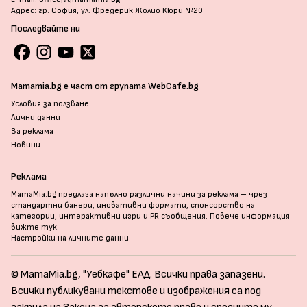
Адрес: гр. София, ул. Фредерик Жолио Кюри №20
Последвайте ни
Mamamia.bg е част от групата WebCafe.bg
Условия за ползване
Лични данни
За реклама
Новини
Реклама
MamaMia.bg предлага напълно различни начини за реклама – чрез
стандартни банери, иновативни формати, спонсорство на
категории, интерактивни игри и PR съобщения. Повече информация
вижте тук
.
Настройки на личните данни
© MamaMia.bg, "Уебкафе" ЕАД. Всички права запазени.
Всички публикувани текстове и изображения са под