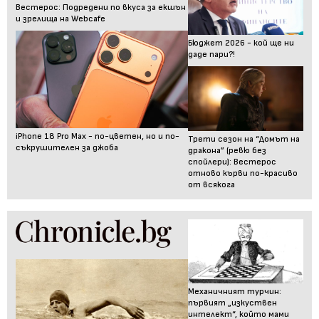
Вестерос: Подредени по вкуса за екшън
и зрелища на Webcafe
Бюджет 2026 - кой ще ни
даде пари?!
iPhone 18 Pro Max - по-цветен, но и по-
Трети сезон на “Домът на
съкрушителен за джоба
дракона” (ревю без
спойлери): Вестерос
отново кърви по-красиво
от всякога
Механичният турчин:
първият „изкуствен
интелект“, който мами