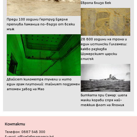
Европа близо век
Преди 100 години Гертруд Едерле
преплува Ламанша по-бързо от всеки
мъж
28 800 години на трона и
един истински Гилгамеш:
какво разказва
Шумерският царски
списък
Двайсет километра тунели и нито
един грам плутоний: тайният подземен
атомен завод на Мао
Битката при Самар: шепа
малки кораби спря най-
тежкия флот на Япония
Контакти
Телефон: 0887 548 300
E-mail: office[at]mamamia.bg