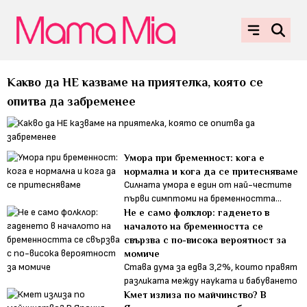
Какво да НЕ казваме на приятелка, която се
опитва да забременее
Умора при бременност: кога е
нормалнa и кога да се притесняваме
Силната умора е един от най-честите
първи симптоми на бременността...
Не е само фолклор: гаденето в
началото на бременността се
свързва с по-висока вероятност за
момиче
Става дума за едва 3,2%, които правят
разликата между науката и бабуването
Кмет излиза по майчинство? В