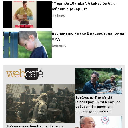
"Мъртва хватка": А какъв би бил
твоят сценарии?
На кино
Дърпането на ухо Е насилие, напомня
НМД
Детето
Трейлър на The Weight:
Ръсел Кроу и Итън Хоук се
събират в напрегнат
трилър за оцеляване
Любимите ни битки от света на