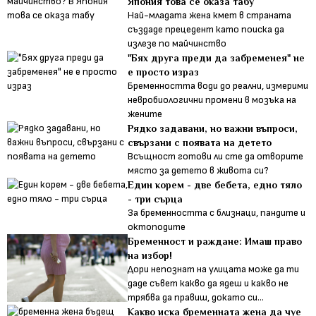
Япония това се оказа табу
Най-младата жена кмет в страната
създаде прецедент като поиска да
излезе по майчинство
"Бях друга преди да забременея" не
е просто израз
Бременността води до реални, измерими
невробиологични промени в мозъка на
жените
Рядко задавани, но важни въпроси,
свързани с появата на детето
Всъщност готови ли сте да отворите
място за детето в живота си?
Един корем - две бебета, едно тяло
- три сърца
За бременността с близнаци, пандите и
октоподите
Бременност и раждане: Имаш право
на избор!
Дори непознат на улицата може да ти
даде съвет какво да ядеш и какво не
трябва да правиш, докато си...
Какво иска бременната жена да чуе