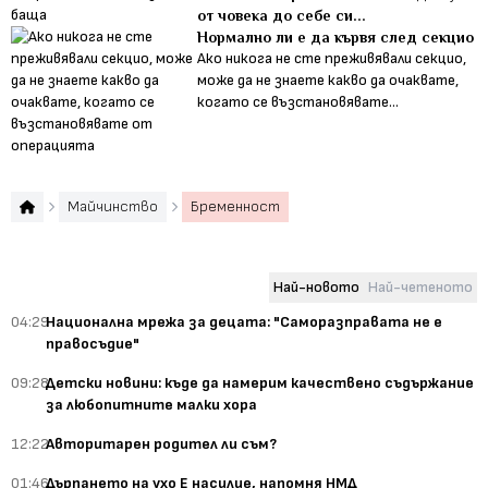
от човека до себе си...
Нормално ли е да кървя след секцио
Ако никога не сте преживявали секцио,
може да не знаете какво да очаквате,
когато се възстановявате...
Майчинство
Бременност
Най-новото
Най-четеното
04:29
Национална мрежа за децата: "Саморазправата не е
правосъдие"
09:28
Детски новини: къде да намерим качествено съдържание
за любопитните малки хора
12:22
Авторитарен родител ли съм?
01:46
Дърпането на ухо Е насилие, напомня НМД