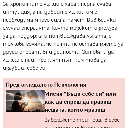
За хроничните лъжци е характерна слаба
интуиция, а на добрите лъжци им е
необходима много силна памет. Във всички
случаи енергията, която мозъкът използва,
за да поддържа и потвърждава лъжата, е
толкова голяма, че почти не остава място за
други оперативни дейности. Затова и да
лъжеш е най-прекият път към това да
изгубиш себе си.
Пред огледалото
Психология
Мисия "Бъди себе си" или
как да спреш да правиш
нещата, които мразиш
Забележете три неща в себе