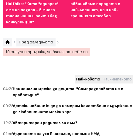
Halfbike: “Като "еднорог"
обвиняваме породата е
"Н
сме на пазара - в много
най-лесният, но и най-
за
тясна ниша и почти без
грешният отговор
конкуренция"
Пред огледалото
10 сигурни признака, че бягаш от себе си
Най-новото
Най-четеното
04:29
Национална мрежа за децата: "Саморазправата не е
правосъдие"
09:28
Детски новини: къде да намерим качествено съдържание
за любопитните малки хора
12:22
Авторитарен родител ли съм?
01:46
Дърпането на ухо Е насилие, напомня НМД