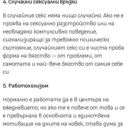
4. Случайни сексуални връзки
В случайния секс няма нищо случайно. Ако не е
проява на сексуално разстройство или на
неовладяно компулсивно поведение,
сигнализиращо за тревожно психическо
състояние, случайният секс си е чиста проба
форма на бягство – от проблеми, от
самотата и най-вече бягство от самия себе
си.
5. Работохолизъм
Нормално е работата да е в центъра на
ежедневието, но ако тя е повече от това и се
е превърнала в основната и единствена
мотивация на дните на човек, става дума за