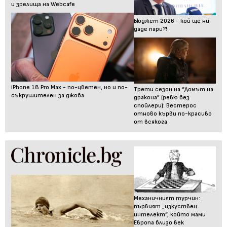
и зрелища на Webcafe
Бюджет 2026 - кой ще ни
даде пари?!
iPhone 18 Pro Max - по-цветен, но и по-
Трети сезон на “Домът на
съкрушителен за джоба
дракона” (ревю без
спойлери): Вестерос
отново кърви по-красиво
от всякога
Механичният турчин:
първият „изкуствен
интелект“, който мами
Европа близо век