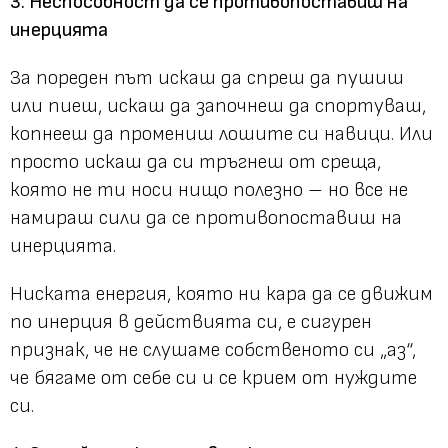
3. Неспособност да се противопоставиш на
инерцията
За пореден път искаш да спреш да пушиш
или пиеш, искаш да започнеш да спортуваш,
копнееш да промениш лошите си навици. Или
просто искаш да си тръгнеш от среща,
която не ти носи нищо полезно – но все не
намираш сили да се противопоставиш на
инерцията.
Ниската енергия, която ни кара да се движим
по инерция в действията си, е сигурен
признак, че не слушаме собственото си „аз“,
че бягаме от себе си и се крием от нуждите
си.