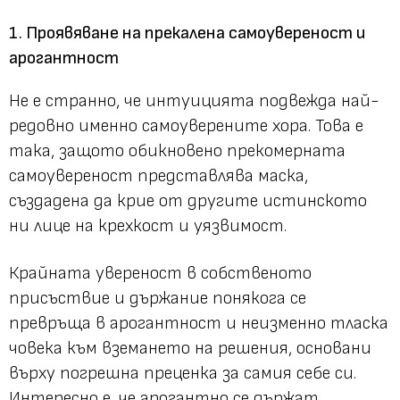
1. Проявяване на прекалена самоувереност и
арогантност
Не е странно, че интуицията подвежда най-
редовно именно самоуверените хора. Това е
така, защото обикновено прекомерната
самоувереност представлява маска,
създадена да крие от другите истинското
ни лице на крехкост и уязвимост.
Крайната увереност в собственото
присъствие и държание понякога се
превръща в арогантност и неизменно тласка
човека към вземането на решения, основани
върху погрешна преценка за самия себе си.
Интересно е, че арогантно се държат