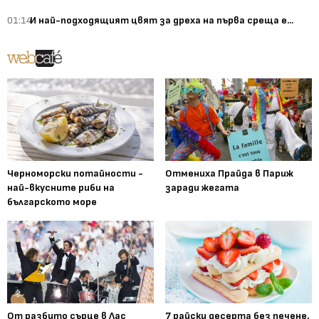
01:14
И най-подходящият цвят за дреха на първа среща е...
Черноморски потайности -
Отмениха Прайда в Париж
най-вкусните риби на
заради жегата
българското море
От разбито сърце в Лас
7 райски десерта без печене,