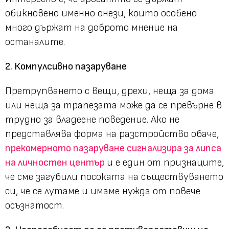
обикновено именно онези, които особено
много държат на доброто мнение на
останалите.
2. Компулсивно пазаруване
Претрупването с вещи, дрехи, неща за дома
или неща за трапезата може да се превърне в
трудно за владеене поведение. Ако не
представлява форма на разстройство обаче,
прекомерното пазаруване сигнализира за липса
на личностен център
и е един от признаците,
че сме загубили посоката на съществуването
си, че се лутаме и имаме нужда от повече
осъзнатост.