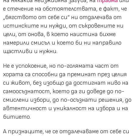
на някаква неизживяна загуба, на
травма
или
е стечение на обстоятелствата, е факт, че
„бягството от себе си“ ни отдалечава от
истинските ни нужди, от съкровените ни
цели, от онова, в което наистина бихме
намерили смисъл и което би ни направило
щастливи и нужни.
Не е успокоение, но по-голямата част от
хората са способни да преминат през целия
си живот, без изобщо да достигнат ниво на
самоосъзнатост, което да ги доведе до по-
смислени избори, до по-осъзнати решения, до
автентичност и уникалност на избора и на
битието.
А признаците, че се отдалечаваме от себе си