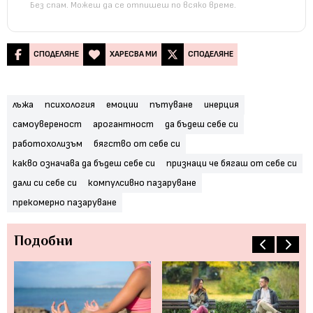
Без спам. Можеш да се отпишеш по всяко време.
СПОДЕЛЯНЕ
ХАРЕСВА МИ
СПОДЕЛЯНЕ
лъжа
психология
емоции
пътуване
инерция
самоувереност
арогантност
да бъдеш себе си
работохолизъм
бягство от себе си
какво означава да бъдеш себе си
признаци че бягаш от себе си
дали си себе си
компулсивно пазаруване
прекомерно пазаруване
Подобни