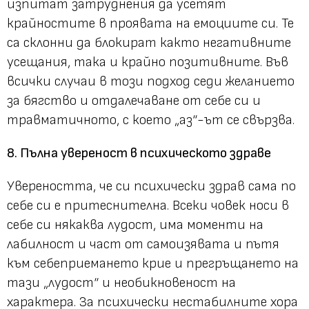
изпитат затруднения да усетят
крайностите в проявата на емоциите си. Те
са склонни да блокират както негативните
усещания, така и крайно позитивните. Във
всички случаи в този подход седи желанието
за бягство и отдалечаване от себе си и
травматичното, с което „аз“-ът се свързва.
8. Пълна увереност в психическото здраве
Увереността, че си психически здрав сама по
себе си е притеснителна. Всеки човек носи в
себе си някаква лудост, има моменти на
лабилност и част от самоизявата и пътя
към себеприемането крие и прегръщането на
тази „лудост“ и необикновеност на
характера. За психически нестабилните хора