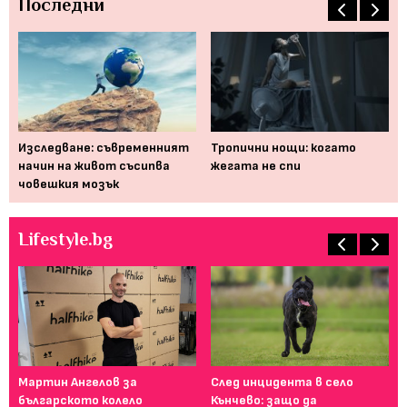
Последни
 би
Изследване: съвременният
Тропични нощи: когато
На
начин на живот съсипва
жегата не спи
см
човешкия мозък
Lifestyle.bg
Мартин Ангелов за
След инцидента в село
Gu
българското колело
Кънчево: защо да
Ка