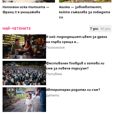
Наполеон иска титлата —
Ашока — завоевателят,
Франц II я унищожава
който съжалява за победата
си
НАЙ-ЧЕТЕНИТЕ
7 дни
30 дни
И най-подходящият цвят за дреха
на първа среща е...
Психология
Фестивален Пловдив и готови ли
сме за повече туризъм?
Пътуване
Авторитарен родител ли съм?
Детето