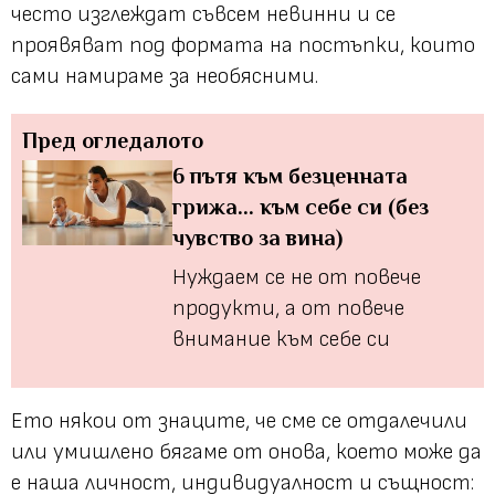
често изглеждат съвсем невинни и се
проявяват под формата на постъпки, които
сами намираме за необясними.
Пред огледалото
6 пътя към безценната
грижа... към себе си (без
чувство за вина)
Нуждаем се не от повече
продукти, а от повече
внимание към себе си
Ето някои от знаците, че сме се отдалечили
или умишлено бягаме от онова, което може да
е наша личност, индивидуалност и същност: