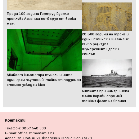
Преди 100 години Гертруд Едерле
преплува Ламанша по-бързо от всеки
мъж
28 800 години на трона и
един истински Гилгамеш:
какво разказва
Шумерският царски
списък
Двайсет километра тунели и нито
един грам плутоний: тайният подземен
атомен завод на Мао
Битката при Самар: шепа
малки кораби спря най-
тежкия флот на Япония
Контакти
Телефон: 0887 548 300
E-mail: office[at]mamamia.bg
Адрес: гр. София, ул. Фредерик Жолио Кюри №20