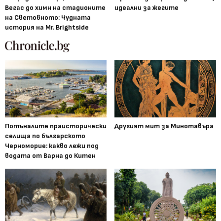
Вегас до химн на стадионите
идеални за жегите
на Световното: Чудната
история на Mr. Brightside
Потъналите праисторически
Другият мит за Минотавъра
селища по българското
Черноморие: какво лежи под
водата от Варна до Китен