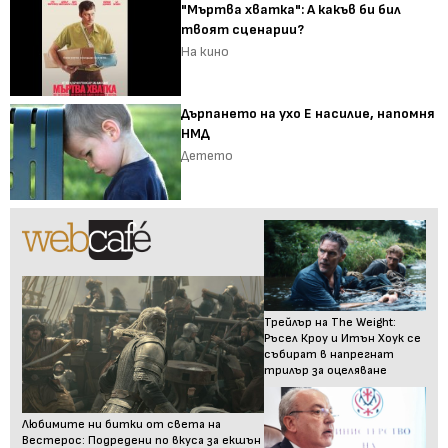
"Мъртва хватка": А какъв би бил
твоят сценарии?
На кино
Дърпането на ухо Е насилие, напомня
НМД
Детето
Трейлър на The Weight:
Ръсел Кроу и Итън Хоук се
събират в напрегнат
трилър за оцеляване
Любимите ни битки от света на
Вестерос: Подредени по вкуса за екшън