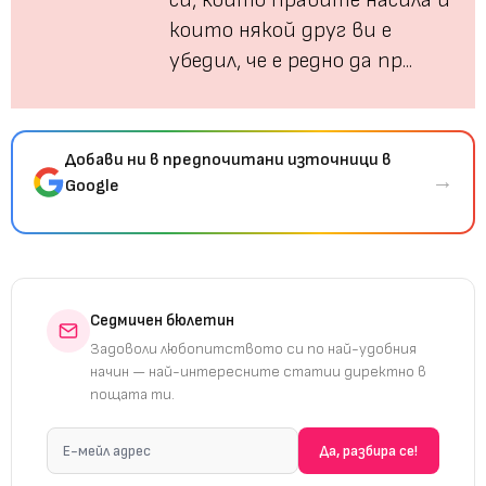
си, които правите насила и
които някой друг ви е
убедил, че е редно да пр...
Добави ни в предпочитани източници в
→
Google
Седмичен бюлетин
Задоволи любопитството си по най-удобния
начин — най-интересните статии директно в
пощата ти.