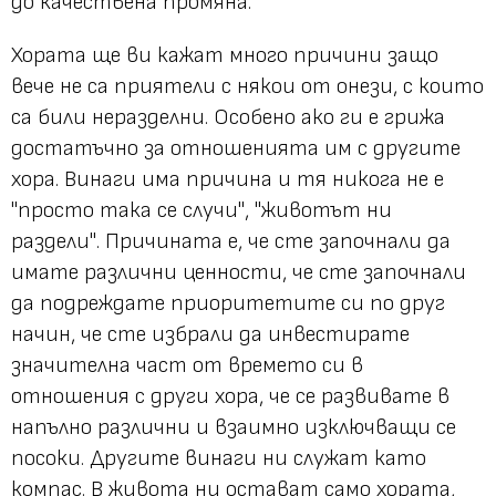
до качествена промяна.
Хората ще ви кажат много причини защо
вече не са приятели с някои от онези, с които
са били неразделни. Особено ако ги е грижа
достатъчно за отношенията им с другите
хора. Винаги има причина и тя никога не е
"просто така се случи"
,
"животът ни
раздели"
. Причината е, че сте започнали да
имате различни ценности, че сте започнали
да подреждате приоритетите си по друг
начин, че сте избрали да инвестирате
значителна част от времето си в
отношения с други хора, че се развивате в
напълно различни и взаимно изключващи се
посоки. Другите винаги ни служат като
компас. В живота ни остават само хората,