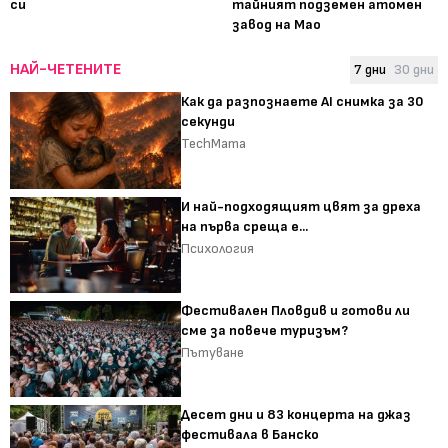
си
тайният подземен атомен
завод на Мао
НАЙ-ЧЕТЕНИТЕ
7 дни
30 дни
Как да разпознаете AI снимка за 30
секунди
TechMama
И най-подходящият цвят за дреха
на първа среща е...
Психология
Фестивален Пловдив и готови ли
сме за повече туризъм?
Пътуване
Десет дни и 83 концерта на джаз
фестивала в Банско