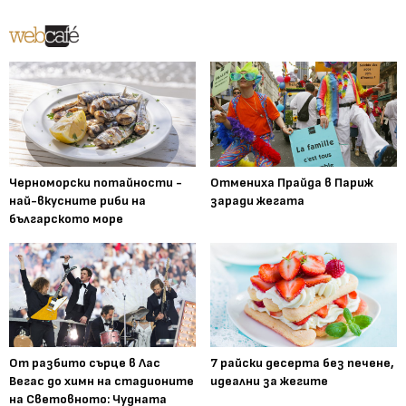
Черноморски потайности -
Отмениха Прайда в Париж
най-вкусните риби на
заради жегата
българското море
От разбито сърце в Лас
7 райски десерта без печене,
Вегас до химн на стадионите
идеални за жегите
на Световното: Чудната