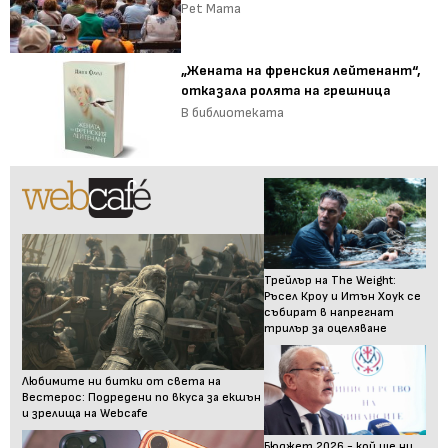
Pet Mama
„Жената на френския лейтенант“,
отказала ролята на грешница
В библиотеката
Трейлър на The Weight:
Ръсел Кроу и Итън Хоук се
събират в напрегнат
трилър за оцеляване
Любимите ни битки от света на
Вестерос: Подредени по вкуса за екшън
и зрелища на Webcafe
Бюджет 2026 - кой ще ни