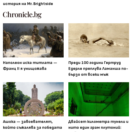
история на Mr. Brightside
Наполеон иска титлата —
Преди 100 години Гертруд
Франц II я унищожава
Едерле преплува Ламанша по-
бързо от всеки мъж
Ашока — завоевателят,
Двайсет километра тунели и
който съжалява за победата
нито един грам плутоний: