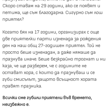
Скоро ставам на 29 години, ако се появят и
петима, ще съм благодарна. Сигурно съм лош
приятел?
Когато бях на 17 години, организирах с още
две приятелки парти изненада за рождения
ден на наш общ 27-годишен приятел. Той не
просто беше изненадан, а даже нямаше да
празнува иначе. Беше безкрайно трогнат и ни
каза, че ще разберем, че с годините не
остават хора, с които да празнуваш и се
губи смисълът, защото всъщност хората
правят празника.
Всички сме губили приятели във времето,
неизбежно е.