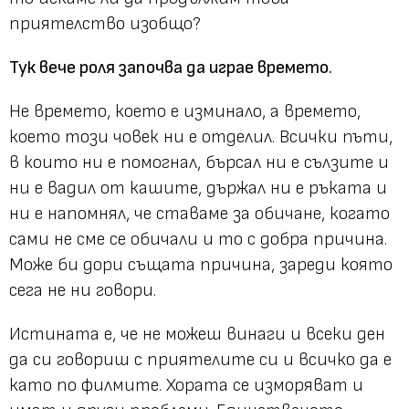
приятелство изобщо?
Тук вече роля започва да играе времето.
Не времето, което е изминало, а времето,
което този човек ни е отделил. Всички пъти,
в които ни е помогнал, бърсал ни е сълзите и
ни е вадил от кашите, държал ни е ръката и
ни е напомнял, че ставаме за обичане, когато
сами не сме се обичали и то с добра причина.
Може би дори същата причина, зареди която
сега не ни говори.
Истината е, че не можеш винаги и всеки ден
да си говориш с приятелите си и всичко да е
като по филмите. Хората се изморяват и