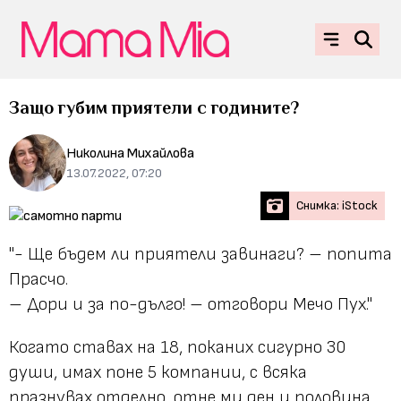
Защо губим приятели с годините?
Николина Михайлова
13.07.2022, 07:20
Снимка: iStock
"- Ще бъдем ли приятели завинаги? – попита
Прасчо.
– Дори и за по-дълго! – отговори Мечо Пух."
Когато ставах на 18, поканих сигурно 30
души, имах поне 5 компании, с всяка
празнувах отделно, отне ми ден и половина.