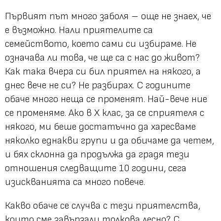
Първият път много заболя – още не знаех, че
е възможно. Нали приятелите са
семейството, което сами си избираме. Не
означава ли това, че ще са с нас до живот?
Как така вчера си бил приятел на някого, а
днес вече не си? Не разбирах. С годините
обаче много неща се променят. Най-вече ние
се променяме. Ако в X клас, за се сприятеля с
някого, ми беше достатъчно да харесваме
няколко еднакви групи и да обичаме да четем,
и бях склонна да продължа да градя тези
отношения следващите 10 години, сега
изискванията са много повече.
Какво обаче се случва с тези приятелства,
които сме завързали толкова лесно? С