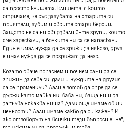
разминаването в животите и разстоянието
са просто клишета. Клишета, с които
отричаме, че със загубата на старите си
приятели, губим и своите стари версии.
Защото не са ни свързвали 3-те групи, които
сме харесвали, а болките ни са се напасвали.
Един е имал нужда да се грижи за някого, друг
е имал нужда да се погрижат за него.
Когато обаче пораснем и почнем сами да се
грижим за себе си, дали и нуждите на другия
са се променили? Дали е готов да спре да се
държи като майка ни, баба ни, баща ни и да
запълва някаква ниша? Дали още имаме общи
ценности? Дали имаме какво да си кажем? И
ако отговорът на всички тези въпроси е
"не"
,
то искаме ли да продължим това