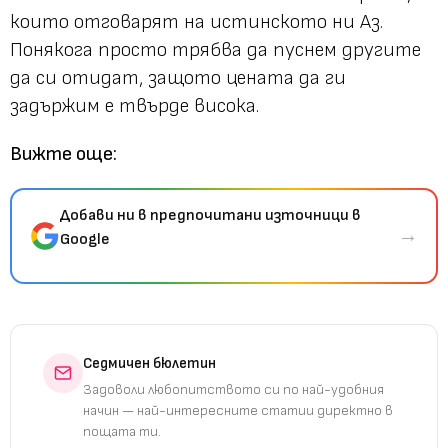
които отговарят на истинското ни Аз.
Понякога просто трябва да пуснем другите
да си отидат, защото цената да ги
задържим е твърде висока.
Вижте още:
Добави ни в предпочитани източници в
→
Google
Седмичен бюлетин
Задоволи любопитството си по най-удобния
начин — най-интересните статии директно в
пощата ти.