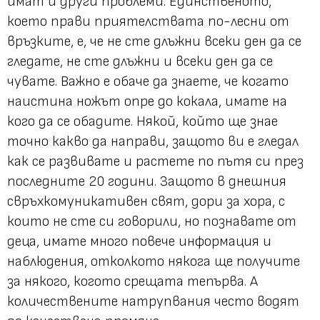
имат и други проблеми. Единственото,
което прави приятелствата по-лесни от
връзките, е, че не сте длъжни всеки ден да се
гледате, не сте длъжни и всеки ден да се
чувате. Важно е обаче да знаете, че когато
наистина ножът опре до кокала, имате на
кого да се обадите. Някой, който ще знае
точно какво да направи, защото ви е гледал
как се развивате и растете по пътя си през
последните 20 години. Защото в днешния
свръхкомуникативен свят, дори за хора, с
които не сте си говорили, но познавате от
деца, имате много повече информация и
наблюдения, отколкото някога ще получите
за някого, когото срещата тепърва. А
количествените натрупвания често водят