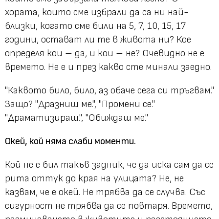
хората, които сме избрали да са ни най-
близки, когато сме били на 5, 7, 10, 15, 17
години, остават ли те в живота ни? Кое
определя кои – да, и кои – не? Очевидно не е
времето. Не е и през какво сте минали заедно.
"Каквото било, било, аз обаче сега си тръгвам."
Защо? "Дразниш ме.", "Промени се."
"Драматизираш.", "Обиждаш ме."
Окей, кой няма слаби моменти.
Кой не е бил такъв задник, че да иска сам да се
рита оттук до края на улицата? Не, не
казвам, че е окей. Не трябва да се случва. Със
сигурност не трябва да се повтаря. Времето,