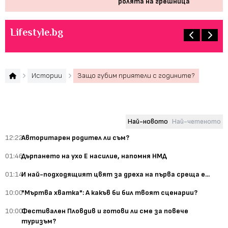
ролята на грешница
пр
Lifestyle.bg
Истории
Защо губим приятели с годините?
Най-новото
Най-четеното
12:22
Авторитарен родител ли съм?
01:46
Дърпането на ухо Е насилие, напомня НМД
01:14
И най-подходящият цвят за дреха на първа среща е...
10:00
"Мъртва хватка": А какъв би бил твоят сценарии?
10:00
Фестивален Пловдив и готови ли сме за повече
туризъм?