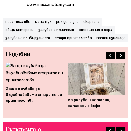
www.linassanctuary.com
.
приятелство
мечо пух
рождени дни
скарване
общи интереси
загуба на приятели
отношения с хора
загуба на привързаност
стари приятелства
парти изненада
Подобни
Защо е хубаво да
възобновяваме старите си
но
Да рисуваш истории,
Ва
приятелства
написани с кафе
вс
Ексклузивно