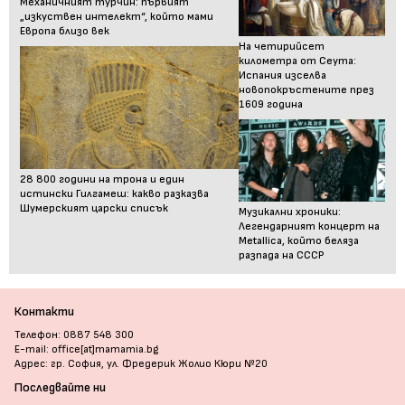
Механичният турчин: първият
„изкуствен интелект“, който мами
Европа близо век
На четирийсет
километра от Сеута:
Испания изселва
новопокръстените през
1609 година
28 800 години на трона и един
истински Гилгамеш: какво разказва
Шумерският царски списък
Музикални хроники:
Легендарният концерт на
Metallica, който беляза
разпада на СССР
Контакти
Телефон: 0887 548 300
E-mail: office[at]mamamia.bg
Адрес: гр. София, ул. Фредерик Жолио Кюри №20
Последвайте ни