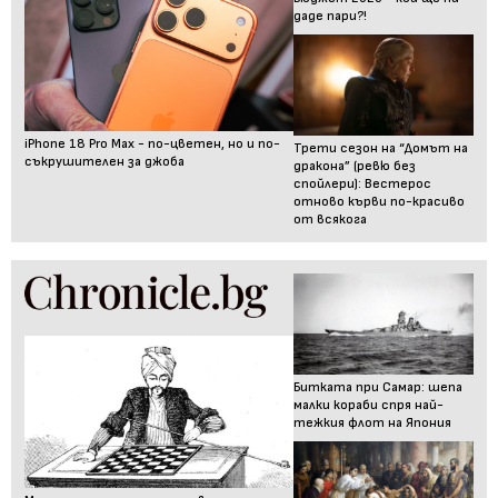
даде пари?!
iPhone 18 Pro Max - по-цветен, но и по-
Трети сезон на “Домът на
съкрушителен за джоба
дракона” (ревю без
спойлери): Вестерос
отново кърви по-красиво
от всякога
Битката при Самар: шепа
малки кораби спря най-
тежкия флот на Япония