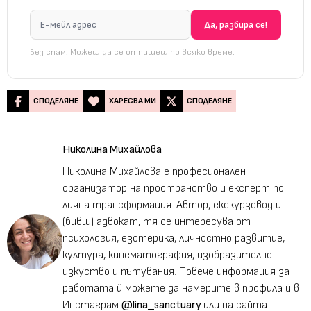
Без спам. Можеш да се отпишеш по всяко време.
СПОДЕЛЯНЕ
ХАРЕСВА МИ
СПОДЕЛЯНЕ
Николина Михайлова
Николина Михайлова е професионален
организатор на пространство и експерт по
лична трансформация. Автор, екскурзовод и
(бивш) адвокат, тя се интересува от
психология, езотерика, личностно развитие,
култура, кинематография, изобразително
изкуство и пътувания. Повече информация за
работата й можете да намерите в профила й в
Инстаграм
@lina_sanctuary
или на сайта