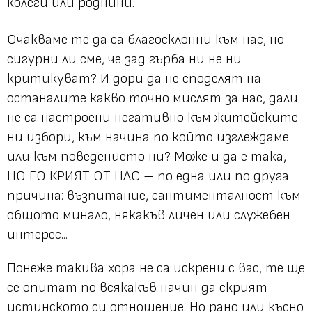
колеги или роднини.
Очакваме те да са благосклонни към нас, но
сигурни ли сме, че зад гърба ни не ни
критикуват? И дори да не споделят на
останалите какво точно мислят за нас, дали
не са настроени негативно към житейските
ни избори, към начина по който изглеждаме
или към поведението ни? Може и да е така,
НО ГО КРИЯТ ОТ НАС – по една или по друга
причина: възпитание, сантименталност към
общото минало, някакъв личен или служебен
интерес...
Понеже такива хора не са искрени с вас, те ще
се опитат по всякакъв начин да скрият
истинското си отношение. Но рано или късно