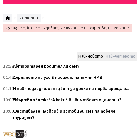
Истории
Изразите, които издават, че някой не ни харесва, но го крие
Най-новото
Най-четеното
12:22
Авторитарен родител ли съм?
01:46
Дърпането на ухо Е насилие, напомня НМД
01:14
И най-подходящият цвят за дреха на първа среща е...
10:00
"Мъртва хватка": А какъв би бил твоят сценарии?
10:00
Фестивален Пловдив и готови ли сме за повече
туризъм?