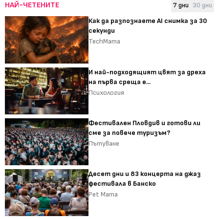
НАЙ-ЧЕТЕНИТЕ
7 дни
30 дни
Как да разпознаете AI снимка за 30
секунди
TechMama
И най-подходящият цвят за дреха
на първа среща е...
Психология
Фестивален Пловдив и готови ли
сме за повече туризъм?
Пътуване
Десет дни и 83 концерта на джаз
фестивала в Банско
Pet Mama