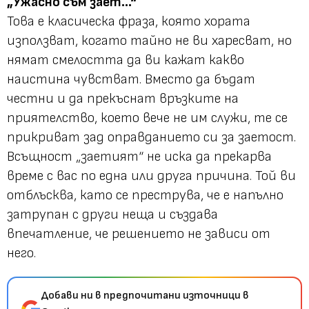
„Ужасно съм зает...“
Това е класическа фраза, която хората
използват, когато тайно не ви харесват, но
нямат смелостта да ви кажат какво
наистина чувстват. Вместо да бъдат
честни и да прекъснат връзките на
приятелство, което вече не им служи, те се
прикриват зад оправданието си за заетост.
Всъщност „заетият“ не иска да прекарва
време с вас по една или друга причина. Той ви
отблъсква, като се преструва, че е напълно
затрупан с други неща и създава
впечатление, че решението не зависи от
него.
Добави ни в предпочитани източници в