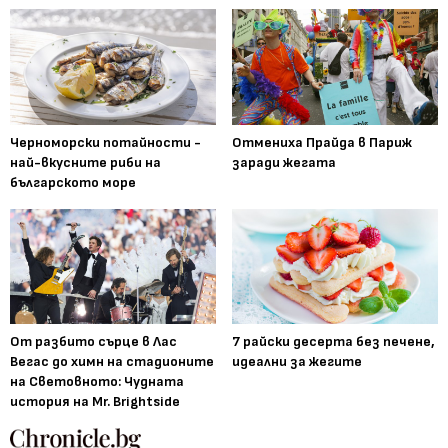
Черноморски потайности -
Отмениха Прайда в Париж
най-вкусните риби на
заради жегата
българското море
От разбито сърце в Лас
7 райски десерта без печене,
Вегас до химн на стадионите
идеални за жегите
на Световното: Чудната
история на Mr. Brightside