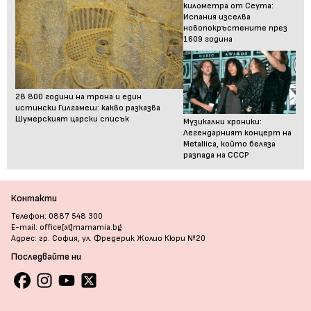
километра от Сеута:
Испания изселва
новопокръстените през
1609 година
28 800 години на трона и един
истински Гилгамеш: какво разказва
Шумерският царски списък
Музикални хроники:
Легендарният концерт на
Metallica, който беляза
разпада на СССР
Контакти
Телефон: 0887 548 300
E-mail: office[at]mamamia.bg
Адрес: гр. София, ул. Фредерик Жолио Кюри №20
Последвайте ни