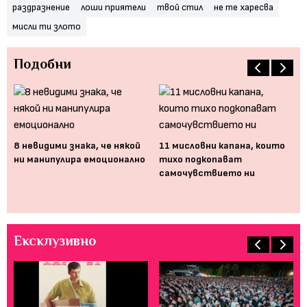
раздразнение
лоши приятели
твой стил
не те харесва
мисли ти злото
Подобни
Да
бо
8 невидими знака, че някой
11 мисловни капана, които
ни манипулира емоционално
тихо подкопават
самочувствието ни
Ексклузивно