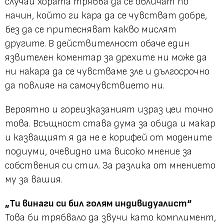
случай хората трябва да се обличат по
начин, който ги кара да се чувстват добре,
без да се притесняват какво мислят
другите. В действителност обаче един
язвителен коментар за дрехите ни може да
ни накара да се чувстваме зле и дългосрочно
да повлияе на самочувствието ни.
Вероятно и гореизказаният израз цеи точно
това. Всъщност става дума за обида и макар
и казващият я да не е корифей от модените
подиуми, очевидно има високо мнение за
собствения си стил. За разлика от мнението
му за вашия.
„Ти винаги си бил голям индивидуалист“
Това би трябвало да звучи като комплимент,