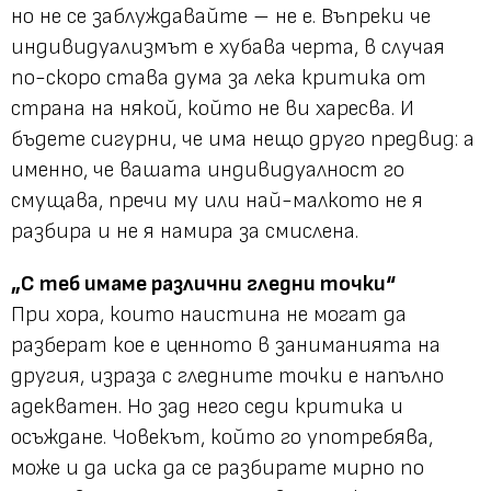
но не се заблуждавайте – не е. Въпреки че
индивидуализмът е хубава черта, в случая
по-скоро става дума за лека критика от
страна на някой, който не ви харесва. И
бъдете сигурни, че има нещо друго предвид: а
именно, че вашата индивидуалност го
смущава, пречи му или най-малкото не я
разбира и не я намира за смислена.
„С теб имаме различни гледни точки“
При хора, които наистина не могат да
разберат кое е ценното в заниманията на
другия, израза с гледните точки е напълно
адекватен. Но зад него седи критика и
осъждане. Човекът, който го употребява,
може и да иска да се разбирате мирно по