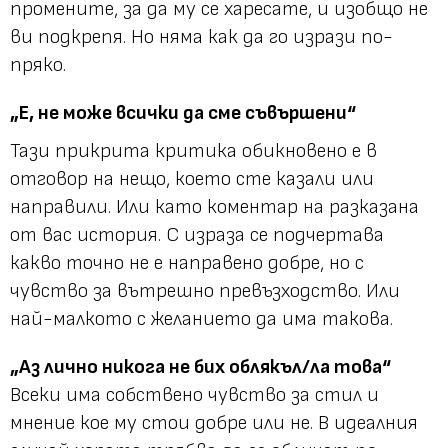
промените, за да му се харесате, и изобщо не
ви подкрепя. Но няма как да го изрази по-
пряко.
„Е, не може всички да сме съвършени“
Тази прикрита критика обикновено е в
отговор на нещо, което сте казали или
направили. Или като коментар на разказана
от вас история. С израза се подчертава
какво точно не е направено добре, но с
чувство за вътрешно превъзходство. Или
най-малкото с желанието да има такова.
„Аз лично никога не бих облякъл/ла това“
Всеки има собствено чувство за стил и
мнение кое му стои добре или не. В идеалния