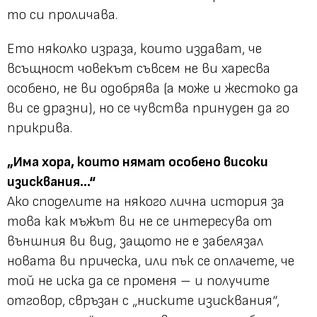
то си проличава.
Ето няколко израза, които издават, че
всъщност човекът съвсем не ви харесва
особено, не ви одобрява (а може и жестоко да
ви се дразни), но се чувства принуден да го
прикрива.
„Има хора, които нямат особено високи
изисквания...“
Ако споделите на някого лична история за
това как мъжът ви не се интересува от
външния ви вид, защото не е забелязал
новата ви прическа, или пък се оплачете, че
той не иска да се променя – и получите
отговор, свръзан с „ниските изисквания“,