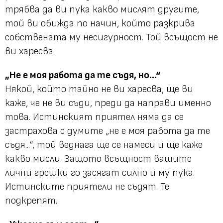
трябва да ви пука какво мислят другите,
той ви обижда по начин, който разкрива
собствената му несигурност. Той всъщост не
ви харесва.
„Не е моя работа да те съдя, но...“
Някой, който тайно не ви харесва, ще ви
каже, че не ви съди, преди да направи именно
това. Истинският приятел няма да се
застрахова с думите „не е моя работа да те
съдя...“, той веднага ще се намеси и ще каже
какво мисли. Защото всъщност вашите
лични грешки го засягат силно и му пука.
Истинските приятели не съдят. Те
подкрепят.