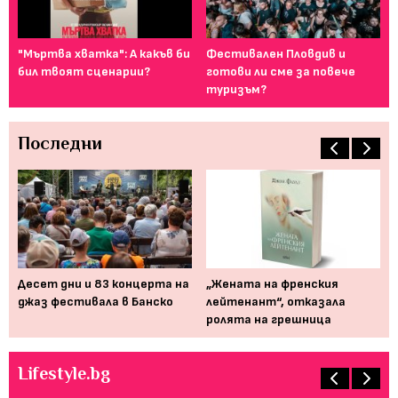
т
"Мъртва хватка": А какъв би
Фестивален Пловдив и
Ка
..
бил твоят сценарии?
готови ли сме за повече
сн
туризъм?
Последни
Десет дни и 83 концерта на
„Жената на френския
Мю
джаз фестивала в Банско
лейтенант“, отказала
от
ролята на грешница
пр
Lifestyle.bg