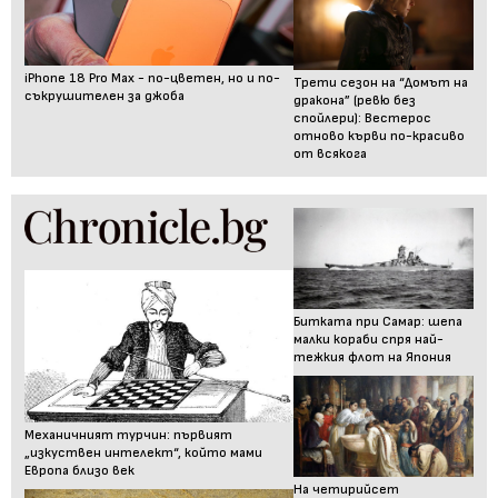
iPhone 18 Pro Max - по-цветен, но и по-
Трети сезон на “Домът на
съкрушителен за джоба
дракона” (ревю без
спойлери): Вестерос
отново кърви по-красиво
от всякога
Битката при Самар: шепа
малки кораби спря най-
тежкия флот на Япония
Механичният турчин: първият
„изкуствен интелект“, който мами
Европа близо век
На четирийсет