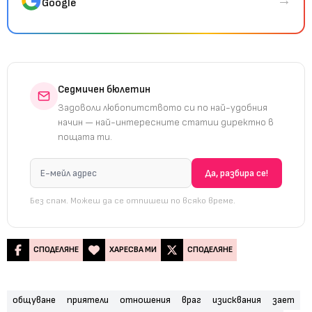
→
Google
Седмичен бюлетин
Задоволи любопитството си по най-удобния
начин — най-интересните статии директно в
пощата ти.
Без спам. Можеш да се отпишеш по всяко време.
СПОДЕЛЯНЕ
ХАРЕСВА МИ
СПОДЕЛЯНЕ
общуване
приятели
отношения
враг
изисквания
зает