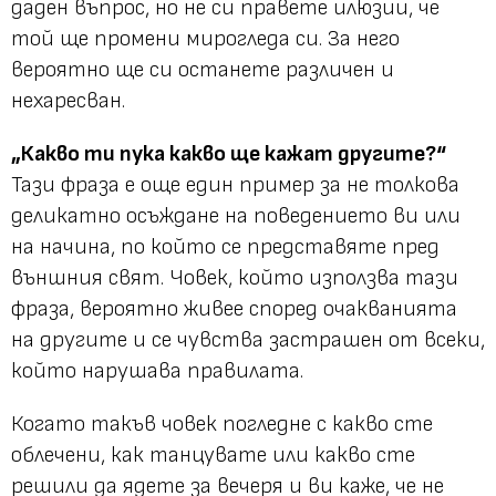
даден въпрос, но не си правете илюзии, че
той ще промени мирогледа си. За него
вероятно ще си останете различен и
нехаресван.
„Какво ти пука какво ще кажат другите?“
Тази фраза е още един пример за не толкова
деликатно осъждане на поведението ви или
на начина, по който се представяте пред
външния свят. Човек, който използва тази
фраза, вероятно живее според очакванията
на другите и се чувства застрашен от всеки,
който нарушава правилата.
Когато такъв човек погледне с какво сте
облечени, как танцувате или какво сте
решили да ядете за вечеря и ви каже, че не