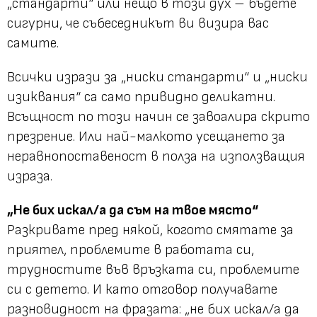
„стандарти“ или нещо в този дух – бъдете
сигурни, че събеседникът ви визира вас
самите.
Всички изрази за „ниски стандарти“ и „ниски
изиквания“ са само привидно деликатни.
Всъщност по този начин се завоалира скрито
презрение. Или най-малкото усещането за
неравнопоставеност в полза на използващия
израза.
„Не бих искал/а да съм на твое място“
Разкривате пред някой, когото смятате за
приятел, проблемите в работата си,
трудностите във връзката си, проблемите
си с детето. И като отговор получавате
разновидност на фразата:
„не бих искал/а да