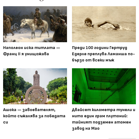
Наполеон иска титлата —
Преди 100 години Гертруд
Франц II я унищожава
Едерле преплува Ламанша по-
бързо от всеки мъж
Ашока — завоевателят,
Двайсет километра тунели и
който съжалява за победата
нито един грам плутоний:
си
тайният подземен атомен
завод на Мао