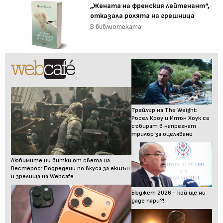
„Жената на френския лейтенант“,
отказала ролята на грешница
В библиотеката
Трейлър на The Weight:
Ръсел Кроу и Итън Хоук се
събират в напрегнат
трилър за оцеляване
Любимите ни битки от света на
Вестерос: Подредени по вкуса за екшън
и зрелища на Webcafe
Бюджет 2026 - кой ще ни
даде пари?!