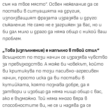
съм на твое място“.
Освен нежелание да се
постави в ситуацията на другия,
използващият фразата изразява и друго:
съжаление. Не само не е загрижен за вас, но и
би дал мило и драго да няма общо с никой ваш
проблем.
„Това (изпълнение) е напълно в твой
стил“
Всъщност по този начин се изразява чувство
за превъзходство. А може би човекът, който
ви критикува по този пасивно-агресивен
начин, просто иска да ви постави в
кутийката, която познава добре, да я
затвори и изобщо да няма нищо общо с вас,
ако е възможно. Той няма много вяра в
способностите ви, не се и надява да се