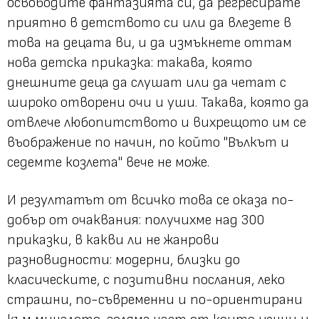
освободите фантазията си, да регресирате
приятно в детството си или да влезете в
това на децата ви, и да измъкнете оттам
нова детска приказка: такава, която
днешните деца да слушат или да четат с
широко отворени очи и уши. Такава, която да
отвлече любопитството и вихрещото им се
въображение по начин, по който "Вълкът и
седемте козлета" вече не може.
И резултатът от всичко това се оказа по-
добър от очаквания: получихме над 300
приказки, в какви ли не жанрови
разновидности: модерни, близки до
класическите, с позитивни послания, леко
страшни, по-съвременни и по-ориентирани