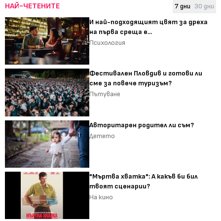
НАЙ-ЧЕТЕНИТЕ
7 дни
30 дни
И най-подходящият цвят за дреха
на първа среща е...
Психология
Фестивален Пловдив и готови ли
сме за повече туризъм?
Пътуване
Авторитарен родител ли съм?
Детето
"Мъртва хватка": А какъв би бил
твоят сценарии?
На кино