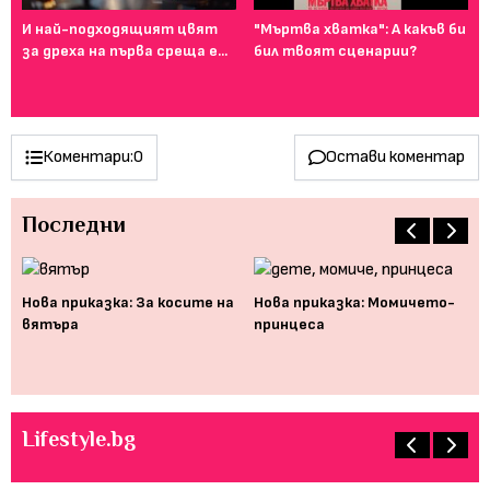
И най-подходящият цвят
"Мъртва хватка": А какъв би
Фе
за дреха на първа среща е...
бил твоят сценарии?
го
ту
Коментари:
0
Остави коментар
Последни
Нова приказка: За косите на
Нова приказка: Момичето-
Но
вятъра
принцеса
Lifestyle.bg