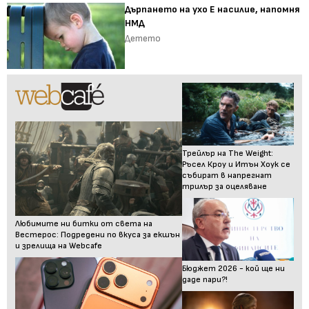
Дърпането на ухо Е насилие, напомня
НМД
Детето
Трейлър на The Weight:
Ръсел Кроу и Итън Хоук се
събират в напрегнат
трилър за оцеляване
Любимите ни битки от света на
Вестерос: Подредени по вкуса за екшън
и зрелища на Webcafe
Бюджет 2026 - кой ще ни
даде пари?!