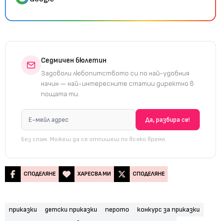
Седмичен бюлетин
Задоволи любопитството си по най-удобния
начин — най-интересните статии директно в
пощата ти.
Без спам. Можеш да се отпишеш по всяко време.
СПОДЕЛЯНЕ
ХАРЕСВА МИ
СПОДЕЛЯНЕ
приказки
детски приказки
перото
конкурс за приказки