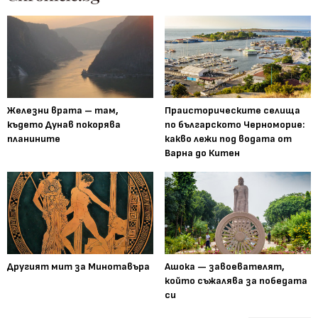
Железни врата – там,
Праисторическите селища
където Дунав покорява
по българското Черноморие:
планините
какво лежи под водата от
Варна до Китен
Другият мит за Минотавъра
Ашока — завоевателят,
който съжалява за победата
си