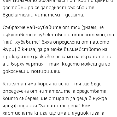
към миналото...голяма част от които ценни и
достойни да се запознаят със своите
взискателни читатели - децата.
Събрахме най-хубавите от тях (знаем, че
изкуството е субективно и относително, та
"най-хубавите" бяха определени от нашето
жури) в книга, за да може вълшебството на
приказките да живее не само на екраните ни,
а и върху хартия - там, където можеш да го
докоснеш и помиришеш.
Книгата няма корична цена - тя ще бъде
определена от читателите, а средствата,
които съберем, ще отидат за деца в нужда
чрез фондация "За нашите деца". Към
хартиената книга ще има и аудиокнига, а