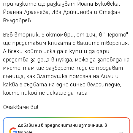
приказките ще разказват Йоана Буковска,
Йоанна Драгнева, Ива Дойчинова и Стефан
Вълдобрев.
Във вторник, 9 октомври, от 10ч., в "Перото",
ще представим книгата с вашите творения.
А всеки който иска да я купи и да дари
средства за деца в нужда, може да заповяда на
място: там ще разберете къде се продават
сънища, как Златоушка помогна на Лили и
каква е съдбата на едно синьо велосипедче,
което никой не искаше да кара.
Очакваме ви!
Добави ни в предпочитани източници в
→
Google