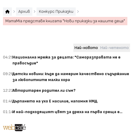
Архив
Конкурс Приказки
MamaMia представя книгата "Нови приказки за нашите деца"
Най-новото
Най-четеното
04:29
Национална мрежа за децата: "Саморазправата не е
правосъдие"
09:28
Детски новини: къде да намерим качествено съдържание
за любопитните малки хора
12:22
Авторитарен родител ли съм?
01:46
Дърпането на ухо Е насилие, напомня НМД
01:14
И най-подходящият цвят за дреха на първа среща е...