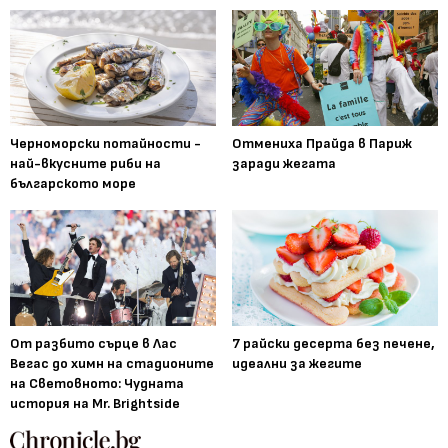
Черноморски потайности -
Отмениха Прайда в Париж
най-вкусните риби на
заради жегата
българското море
От разбито сърце в Лас
7 райски десерта без печене,
Вегас до химн на стадионите
идеални за жегите
на Световното: Чудната
история на Mr. Brightside