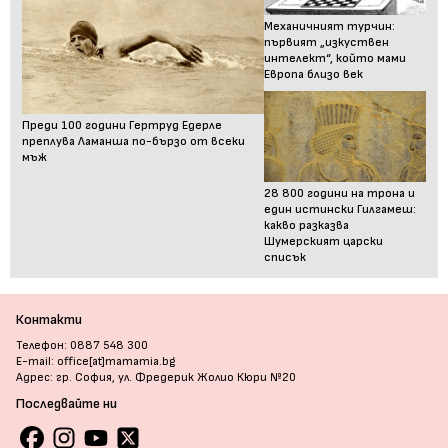
Механичният турчин:
първият „изкуствен
интелект“, който мами
Европа близо век
Преди 100 години Гертруд Едерле
преплува Ламанша по-бързо от всеки
мъж
28 800 години на трона и
един истински Гилгамеш:
какво разказва
Шумерският царски
списък
Контакти
Телефон: 0887 548 300
E-mail: office[at]mamamia.bg
Адрес: гр. София, ул. Фредерик Жолио Кюри №20
Последвайте ни