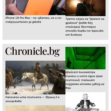
iPhone 18 Pro Max - по-цветен, но и по-
Трети сезон на “Домът на
съкрушителен за джоба
дракона” (ревю без
спойлери): Вестерос
отново кърви по-красиво
от всякога
Двайсет километра
тунели и нито един грам
плутоний: тайният
подземен атомен завод на
Мао
Наполеон иска титлата — Франц II я
унищожава