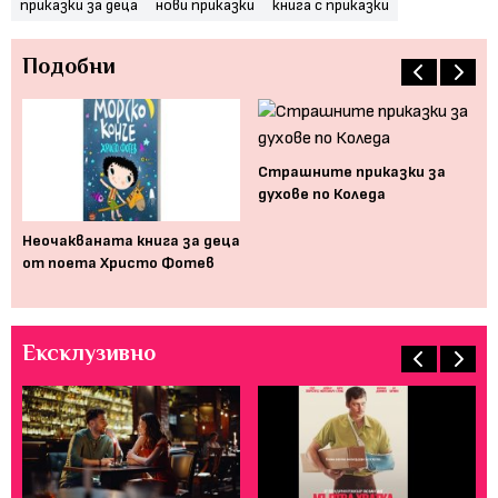
приказки за деца
нови приказки
книга с приказки
Подобни
на
Страшните приказки за
духове по Коледа
Неочакваната книга за деца
Бе
от поета Христо Фотев
по
бе
Ексклузивно