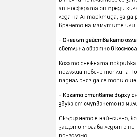
атмосферата отпреди хиля
леда на Антарктида, за да 
времето на мамутите или с
- Снегът действа като огле
светлина обратно в космоса
Когато снежната покривка 
поглъща повече топлина. Т
паднал сняг да се топи още
- Когато стъпвате върху сн
звука от счупването на мил
Скърцането е най-силно, к
защото тогава ледът е по
по-голямо.