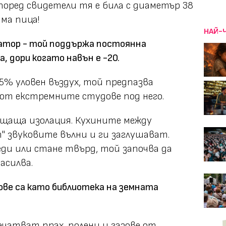
Според свидетели тя е била с диаметър 38
ма пица!
НАЙ-
латор - той поддържа постоянна
, дори когато навън е -20.
5% уловен въздух, той предпазва
т екстремните студове под него.
ъщаща изолация. Кухините между
" звуковите вълни и ги заглушават.
еди или стане твърд, той започва да
асилва.
ове са като библиотека на земната
ечатват прах, полени и газове от