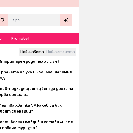
Search
о
Promoted
Най-новото
Най-четеното
вторитарен родител ли съм?
ърпането на ухо Е насилие, напомня
МД
 най-подходящият цвят за дреха на
ърва среща е...
Мъртва хватка": А какъв би бил
воят сценарии?
естивален Пловдив и готови ли сме
а повече туризъм?