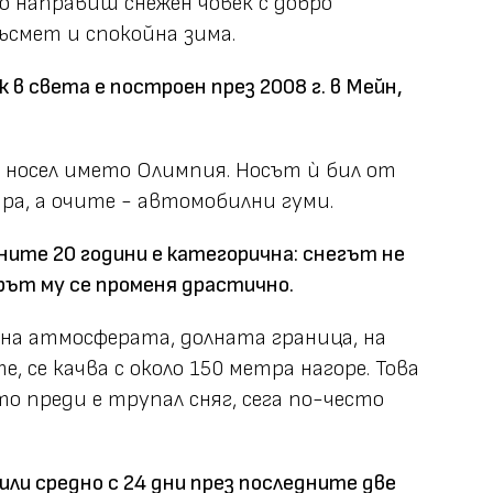
ко направиш снежен човек с добро
ъсмет и спокойна зима.
 в света е построен през 2008 г. в Мейн,
и носел името Олимпия. Носът ѝ бил от
ра, а очите - автомобилни гуми.
ите 20 години е категорична: снегът не
рът му се променя драстично.
 на атмосферата, долната граница, на
, се качва с около 150 метра нагоре. Това
то преди е трупал сняг, сега по-често
сили средно с 24 дни през последните две