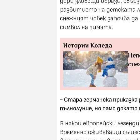
дори зловещи образи, свърза
развитието на детската 
снежният човек започва да
символ на зимата.
Истории
Коледа
Неп
сне
- Стара германска приказка 
пълнолуние, но само докато
В някои европейски легенд
временно оживяващи същес