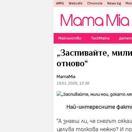
WMG
Webcafe
Chronicle
News.bg
Mon
Майчинство
TechMama
Детет
„Заспивайте, мили
отново“
MamaMia
19.01.2026, 12:36
Най-интересните факти 
"А знаеш ли, че снегът ся
целува толкова нежно? И по