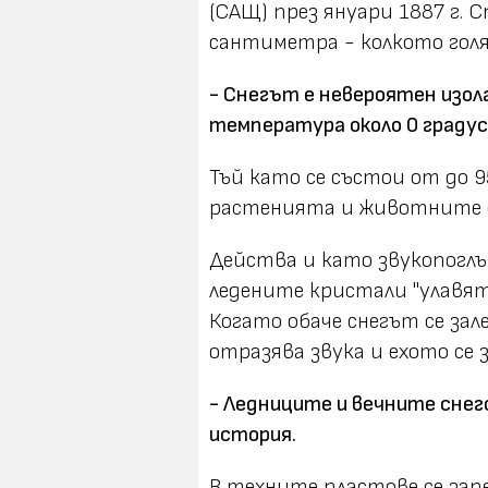
(САЩ) през януари 1887 г. 
сантиметра - колкото голя
- Снегът е невероятен изо
температура около 0 градуса
Тъй като се състои от до 9
растенията и животните о
Действа и като звукопогл
ледените кристали "улавят
Когато обаче снегът се зал
отразява звука и ехото се з
- Ледниците и вечните снег
история.
В техните пластове се зап