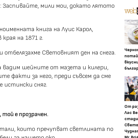
а: Заспивайте, мили мои, докато лятото
дноименната книга на Луис Карол,
края на 1871 г.
Черно
и отбелязахме Световният ден на снега.
потай
вкусн
да вадим шейните от мазета и килери,
бълга
е факти за него, преди съвсем да сме
е истински сняг.
От ра
Лас Ве
 той е прозрачен.
стади
Свето
стали, които пречупват светлината по
Чудна
бели за нашето око.
Mr. Bri