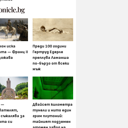
еон иска
Преди 100 години
та — Франц II
Гертруд Едерле
щожава
преплува Ламанша
по-бързо от всеки
мъж
 —
Двайсет километра
вателят,
тунели и нито един
 съжалява за
грам плутоний:
ата си
тайният подземен
атомен завод на