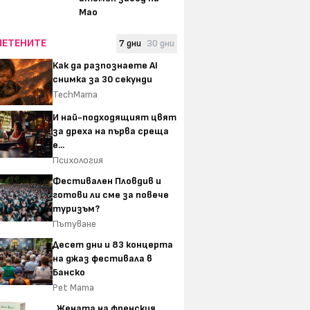
Мао
ЧЕТЕНИТЕ
7 дни
30 дни
Как да разпознаете AI
снимка за 30 секунди
TechMama
И най-подходящият цвят
за дреха на първа среща
е...
Психология
Фестивален Пловдив и
готови ли сме за повече
туризъм?
Пътуване
Десет дни и 83 концерта
на джаз фестивала в
Банско
Pet Mama
„Жената на френския