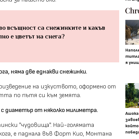
во всъщност са снежинките и какъв
лно е цветът на снега?
Напол
титла
я уни
ога, няма две еднакви снежинки.
роизведение на изкуството, оформено от
та по пътя си към земята.
 с диаметър от няколко милиметра.
Ашока
завое
ински "чудовища". Най-голямата
който
побед
кога, е паднала във Форт Кио, Монтана