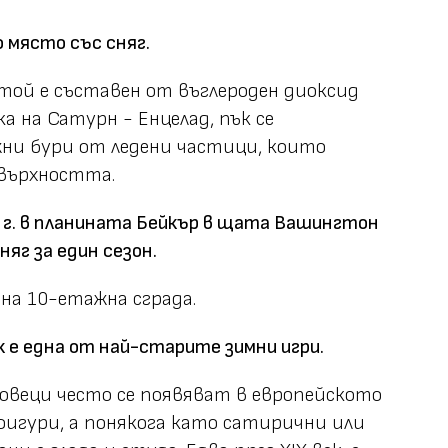
 място със сняг.
 той е съставен от въглероден диоксид
ика на Сатурн - Енцелад, пък се
ни бури от ледени частици, които
овърхността.
 г. в планината Бейкър в щата Вашингтон
няг за един сезон.
на 10-етажна сграда.
к е една от най-старите зимни игри.
човеци често се появяват в европейското
 фигури, а понякога като сатирични или