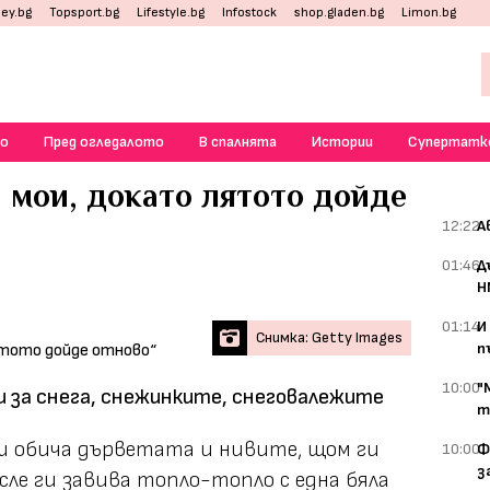
ey.bg
Topsport.bg
Lifestyle.bg
Infostock
shop.gladen.bg
Limon.bg
о
Пред огледалото
В спалнята
Истории
Супертатк
 мои, докато лятото дойде
12:22
А
01:46
Д
Н
01:14
И
Снимка: Getty Images
п
10:00
"
за снега, снежинките, снеговалежите
т
каш обича дърветата и нивите, щом ги
10:00
Ф
з
сле ги завива топло-топло с една бяла