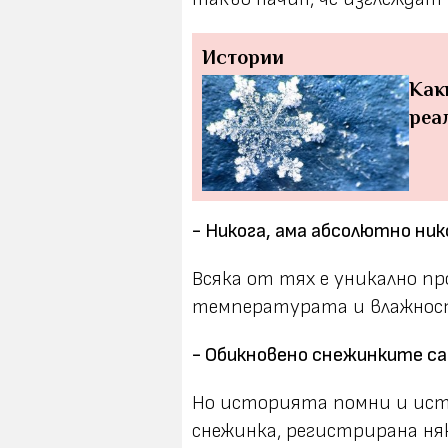
Истории
Как
реа
- Никога, ама абсолютно ник
Всяка от тях е уникално п
температурата и влажност
- Обикновено снежинките са
Но историята помни и ист
снежинка, регистрирана ня