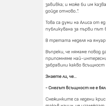
завивка; и може би им казв
дойде отново...".
Това са думи на Алиса от е
публикувана за първи път в 
В третата неделя на януар
Въпреки, че нямаме повод 
припомняме най-интереснит
забравили какво всъщност 
Знаете ли, че...
- Снегът всъщност не е бял,
Снежинките са ледени кри
такъв начин, че изглеждат 