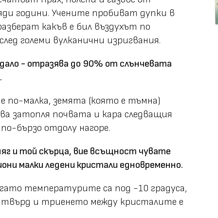
ди години. Учените пробиват дупки в
разберат какъв е бил въздухът по
лед големи вулканични изригвания.
дало - отразява до 90% от слънчевата
.
е по-малка, земята (която е тъмна)
ова затопля почвата и кара следващия
 по-бързо отдолу нагоре.
яг и той скърца, вие всъщност чувате
иони малки ледени кристали едновременно.
огато температурите са под -10 градуса,
-твърд и триенето между кристалите е