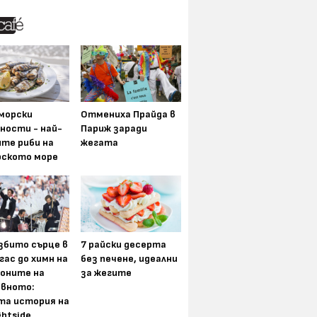
морски
Отмениха Прайда в
ности - най-
Париж заради
ите риби на
жегата
рското море
збито сърце в
7 райски десерта
гас до химн на
без печене, идеални
оните на
за жегите
вното:
та история на
ghtside