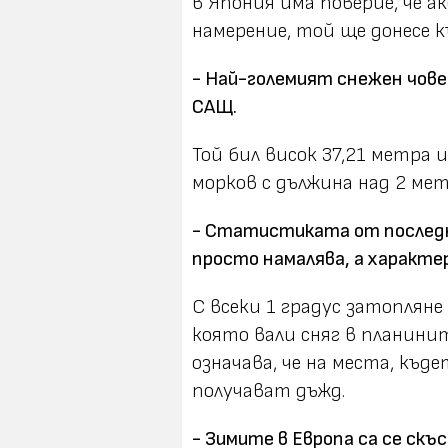
в Япония има поверие, че а
намерение, той ще донесе к
- Най-големият снежен човек
САЩ.
Той бил висок 37,21 метра 
морков с дължина над 2 мет
- Статистиката от последн
просто намалява, а характе
С всеки 1 градус затопляне
която вали сняг в планините
означава, че на места, къде
получават дъжд.
- Зимите в Европа са се скъ