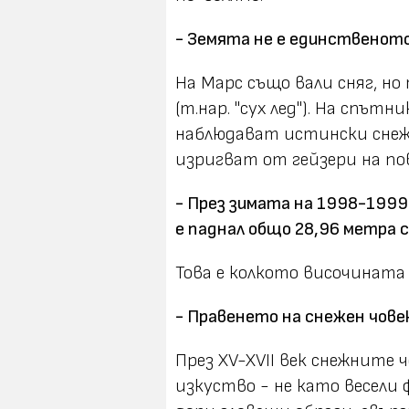
- Земята не е единственото
На Марс също вали сняг, но
(т.нар. "сух лед"). На спътн
наблюдават истински снеж
изригват от гейзери на п
- През зимата на 1998-1999
е паднал общо 28,96 метра с
Това е колкото височината 
- Правенето на снежен чове
През XV-XVII век снежните 
изкуство - не като весели