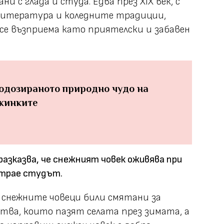
ни с глада и студа. Едва през XIX век, с
литература и коледните традиции,
 се възприема като приятелски и забавен
одозираното природно чудо на
жинките
разказва, че снежният човек оживява при
 трае студът.
и снежните човеци били смятани за
тва, които пазят селата през зимата, а