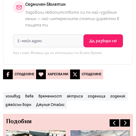
Седмичен бюлетин
Задоволи любопитството си по най-удобния
начин — най-интересните статии директно в
пощата ти.
Без спам. Можеш да се отпишеш по всяко време.
СПОДЕЛЯНЕ
ХАРЕСВА МИ
СПОДЕЛЯНЕ
холивуд
бебе
бременност
актриса
годеница
годеник
джейсън борн
Джулия Стайлс
Подобни