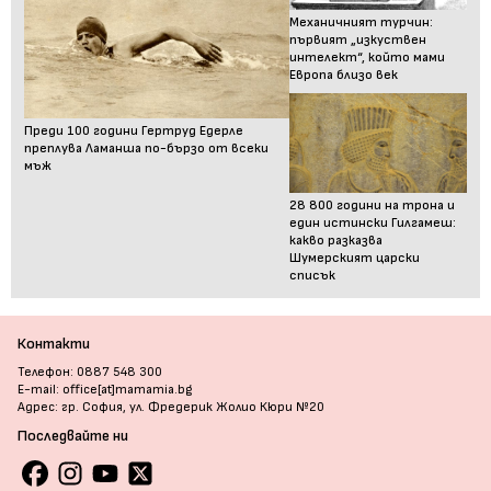
Механичният турчин:
първият „изкуствен
интелект“, който мами
Европа близо век
Преди 100 години Гертруд Едерле
преплува Ламанша по-бързо от всеки
мъж
28 800 години на трона и
един истински Гилгамеш:
какво разказва
Шумерският царски
списък
Контакти
Телефон: 0887 548 300
E-mail: office[at]mamamia.bg
Адрес: гр. София, ул. Фредерик Жолио Кюри №20
Последвайте ни