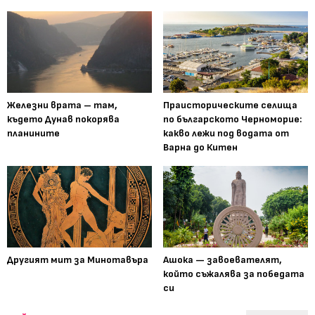
Железни врата – там,
Праисторическите селища
където Дунав покорява
по българското Черноморие:
планините
какво лежи под водата от
Варна до Китен
Другият мит за Минотавъра
Ашока — завоевателят,
който съжалява за победата
си