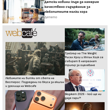
Детски новини: къде да намерим
качествено съдържание за
любопитните малки хора
Детето
Трейлър на The Weight:
Ръсел Кроу и Итън Хоук се
събират в напрегнат
трилър за оцеляване
Любимите ни битки от света на
Вестерос: Подредени по вкуса за екшън
и зрелища на Webcafe
Бюджет 2026 - кой ще ни
даде пари?!