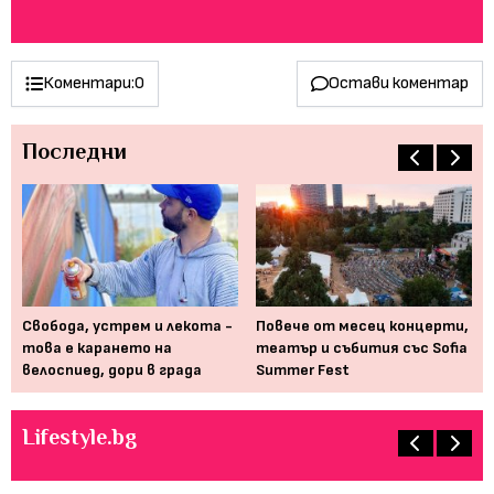
Коментари:
0
Остави коментар
Последни
Свобода, устрем и лекота -
Повече от месец концерти,
По
его
това е карането на
театър и събития със Sofia
пр
велоспиед, дори в града
Summer Fest
ин
Lifestyle.bg