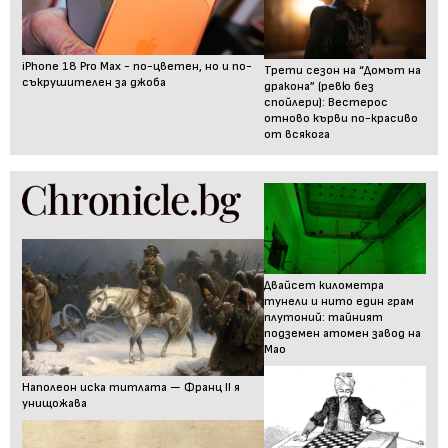
iPhone 18 Pro Max - по-цветен, но и по-
Трети сезон на “Домът на
съкрушителен за джоба
дракона” (ревю без
спойлери): Вестерос
отново кърви по-красиво
от всякога
Двайсет километра
тунели и нито един грам
плутоний: тайният
подземен атомен завод на
Мао
Наполеон иска титлата — Франц II я
унищожава