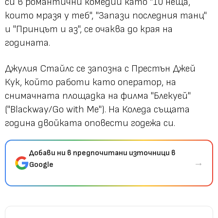
си в романтични комедии като "10 неща,
които мразя у теб", "Запази последния танц"
и "Принцът и аз", се очаква до края на
годината.
Джулия Стайлс се запозна с Престън Джей
Кук, който работи като оператор, на
снимачната площадка на филма "Блекуей"
("Blackway/Go with Me"). На Коледа същата
година двойката оповести годежа си.
Добави ни в предпочитани източници в
→
Google