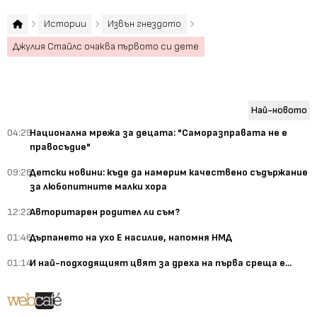
Истории
Извън гнездото
Джулия Стайлс очаква първото си дете
Най-новото
04:29
Национална мрежа за децата: "Саморазправата не е
правосъдие"
09:28
Детски новини: къде да намерим качествено съдържание
за любопитните малки хора
12:22
Авторитарен родител ли съм?
01:46
Дърпането на ухо Е насилие, напомня НМД
01:14
И най-подходящият цвят за дреха на първа среща е...