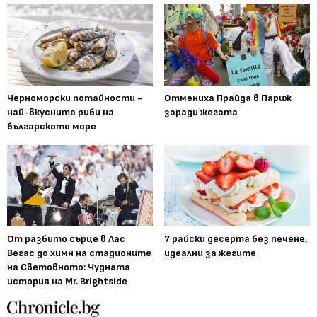
Черноморски потайности -
Отмениха Прайда в Париж
най-вкусните риби на
заради жегата
българското море
От разбито сърце в Лас
7 райски десерта без печене,
Вегас до химн на стадионите
идеални за жегите
на Световното: Чудната
история на Mr. Brightside