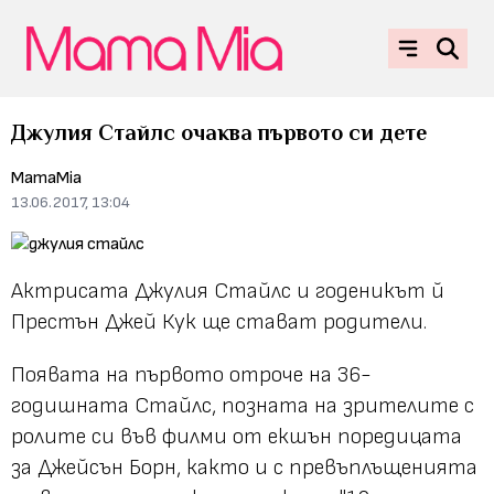
Джулия Стайлс очаква първото си дете
MamaMia
13.06.2017, 13:04
Актрисата Джулия Стайлс и годеникът й
Престън Джей Кук ще стават родители.
Появата на първото отроче на 36-
годишната Стайлс, позната на зрителите с
ролите си във филми от екшън поредицата
за Джейсън Борн, както и с превъплъщенията