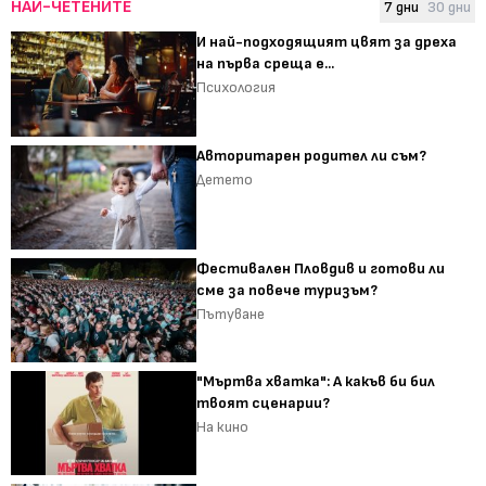
НАЙ-ЧЕТЕНИТЕ
7 дни
30 дни
И най-подходящият цвят за дреха
на първа среща е...
Психология
Авторитарен родител ли съм?
Детето
Фестивален Пловдив и готови ли
сме за повече туризъм?
Пътуване
"Мъртва хватка": А какъв би бил
твоят сценарии?
На кино