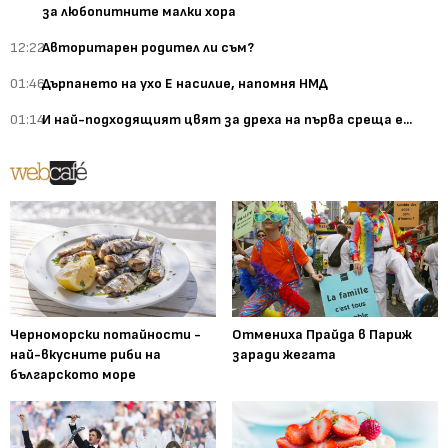
за любопитните малки хора
12:22
Авторитарен родител ли съм?
01:46
Дърпането на ухо Е насилие, напомня НМД
01:14
И най-подходящият цвят за дреха на първа среща е...
Черноморски потайности -
Отмениха Прайда в Париж
най-вкусните риби на
заради жегата
българското море