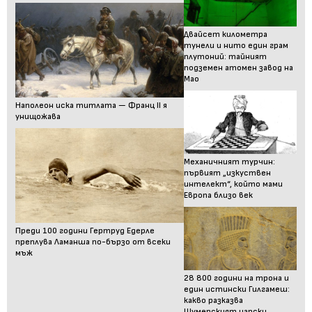
Двайсет километра
тунели и нито един грам
плутоний: тайният
подземен атомен завод на
Мао
Наполеон иска титлата — Франц II я
унищожава
Механичният турчин:
първият „изкуствен
интелект“, който мами
Европа близо век
Преди 100 години Гертруд Едерле
преплува Ламанша по-бързо от всеки
мъж
28 800 години на трона и
един истински Гилгамеш:
какво разказва
Шумерският царски