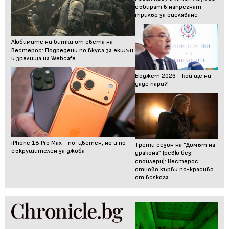
събират в напрегнат
трилър за оцеляване
Любимите ни битки от света на
Вестерос: Подредени по вкуса за екшън
и зрелища на Webcafe
Бюджет 2026 - кой ще ни
даде пари?!
iPhone 18 Pro Max - по-цветен, но и по-
Трети сезон на “Домът на
съкрушителен за джоба
дракона” (ревю без
спойлери): Вестерос
отново кърви по-красиво
от всякога