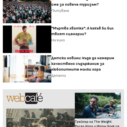
сме за повече туризъм?
Пътуване
"Мъртва хватка": А какъв би бил
твоят сценарии?
На кино
Детски новини: къде да намерим
качествено съдържание за
любопитните малки хора
Детето
Трейлър на The Weight:
Ръсел Кроу и Итън Хоук се