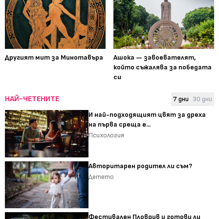
Другият мит за Минотавъра
Ашока — завоевателят,
който съжалява за победата
си
НАЙ-ЧЕТЕНИТЕ
7 дни
30 дни
И най-подходящият цвят за дреха
на първа среща е...
Психология
Авторитарен родител ли съм?
Детето
Фестивален Пловдив и готови ли