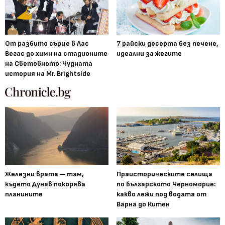
От разбито сърце в Лас
7 райски десерта без печене,
Вегас до химн на стадионите
идеални за жегите
на Световното: Чудната
история на Mr. Brightside
Железни врата – там,
Праисторическите селища
където Дунав покорява
по българското Черноморие:
планините
какво лежи под водата от
Варна до Китен