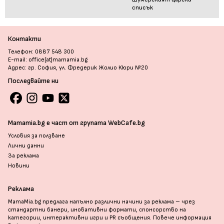
списък
Контакти
Телефон: 0887 548 300
E-mail: office[at]mamamia.bg
Адрес: гр. София, ул. Фредерик Жолио Кюри №20
Последвайте ни
Mamamia.bg е част от групата WebCafe.bg
Условия за ползване
Лични данни
За реклама
Новини
Реклама
MamaMia.bg предлага напълно различни начини за реклама – чрез
стандартни банери, иновативни формати, спонсорство на
категории, интерактивни игри и PR съобщения. Повече информация