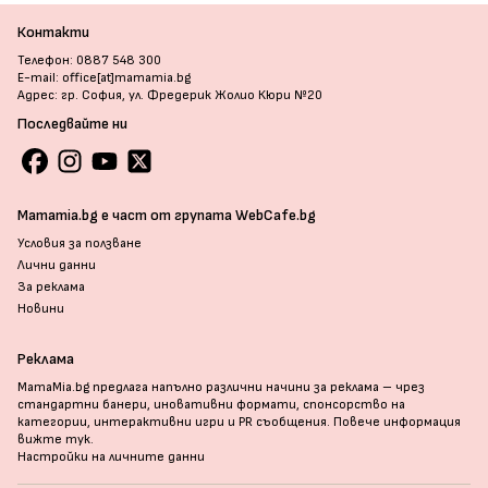
Контакти
Телефон: 0887 548 300
E-mail: office[at]mamamia.bg
Адрес: гр. София, ул. Фредерик Жолио Кюри №20
Последвайте ни
Mamamia.bg е част от групата WebCafe.bg
Условия за ползване
Лични данни
За реклама
Новини
Реклама
MamaMia.bg предлага напълно различни начини за реклама – чрез
стандартни банери, иновативни формати, спонсорство на
категории, интерактивни игри и PR съобщения. Повече информация
вижте тук
.
Настройки на личните данни