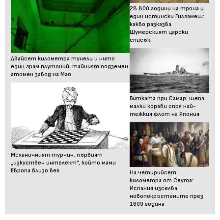
28 800 години на трона и
един истински Гилгамеш:
какво разказва
Шумерският царски
списък
Двайсет километра тунели и нито
един грам плутоний: тайният подземен
атомен завод на Мао
Битката при Самар: шепа
малки кораби спря най-
тежкия флот на Япония
Механичният турчин: първият
„изкуствен интелект“, който мами
Европа близо век
На четирийсет
километра от Сеута:
Испания изселва
новопокръстените през
1609 година