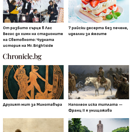
От разбито сърце в Лас
7 райски десерта без печене,
Вегас до химн на стадионите
идеални за жегите
на Световното: Чудната
история на Mr. Brightside
Другият мит за Минотавъра
Наполеон иска титлата —
Франц II я унищожава