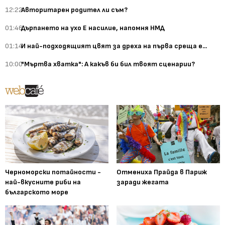
12:22
Авторитарен родител ли съм?
01:46
Дърпането на ухо Е насилие, напомня НМД
01:14
И най-подходящият цвят за дреха на първа среща е...
10:00
"Мъртва хватка": А какъв би бил твоят сценарии?
Черноморски потайности -
Отмениха Прайда в Париж
най-вкусните риби на
заради жегата
българското море