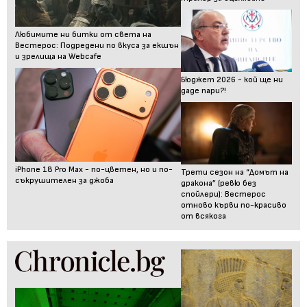
Любимите ни битки от света на
Вестерос: Подредени по вкуса за екшън
и зрелища на Webcafe
Бюджет 2026 - кой ще ни
даде пари?!
iPhone 18 Pro Max - по-цветен, но и по-
Трети сезон на “Домът на
съкрушителен за джоба
дракона” (ревю без
спойлери): Вестерос
отново кърви по-красиво
от всякога