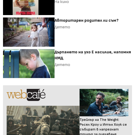
На кино
Авторитарен родител ли съм?
Детето
Дърпането на ухо Е насилие, напомня
НМД
Детето
Трейлър на The Weight:
Ръсел Кроу и Итън Хоук се
събират в напрегнат
трилър за оцеляване