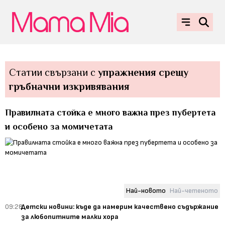
Статии свързани с
упражнения срещу
гръбначни изкривявания
Правилната стойка е много важна през пубертета
и особено за момичетата
Най-новото
Най-четеното
09:28
Детски новини: къде да намерим качествено съдържание
за любопитните малки хора