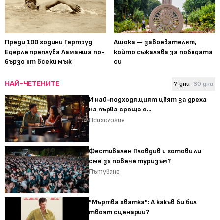
Преди 100 години Гертруд
Ашока — завоевателят,
Едерле преплува Ламанша по-
който съжалява за победата
бързо от всеки мъж
си
НАЙ-ЧЕТЕНИТЕ
7 дни
30 дни
И най-подходящият цвят за дреха
на първа среща е...
Психология
Фестивален Пловдив и готови ли
сме за повече туризъм?
Пътуване
"Мъртва хватка": А какъв би бил
твоят сценарии?